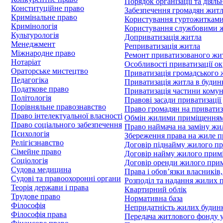
Порядок організації та діял
Конституційне право
Забезпечення громадян жит
Кримінальне право
Користування гуртожиткам
Кримінологія
Користування службовими 
Культурологія
Доприватизація житла
Менеджмент
Реприватизація житла
Міжнародне право
Ремонт приватизованого жи
Нотаріат
Особливості приватизації о
Ораторське мистецтво
Приватизація громадського
Педагогіка
Приватизація житла в будин
Податкове право
Приватизація частини кому
Політологія
Правові засади приватизаці
Порівняльне правознавство
Право громадян на привати
Право інтелектуальної власності
Обмін жилими приміщення
Право соціального забезпечення
Право наймача на заміну жи
Психологія
Збереження права на жиле пр
Релігієзнавство
Договір піднайму жилого п
Сімейне право
Договір найму жилого прим
Соціологія
Договір оренди жилого при
Судова медицина
Права і обов’язки власників,
Судові та правоохоронні органи
Розподіл та надання жилих 
Теорія держави і права
Квартирний облік
Трудове право
Нормативна база
Філософія
Непридатність жилих будин
Філософія права
Передача житлового фонду у