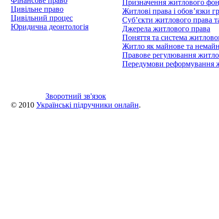
Фінансове право
Призначення житлового фон
Цивільне право
Житлові права і обов’язки г
Цивільний процес
Суб’єкти житлового права т
Юридична деонтологія
Джерела житлового права
Поняття та система житлово
Житло як майнове та немайн
Правове регулювання житло
Передумови реформування жи
Зворотний зв'язок
© 2010
Українські підручники онлайн
.