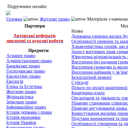
Підручники онлайн
Головна
Житлове право
Матеріали з навчаль
Партнери
Мат
Назва
Авторські реферати,
Державна охорона жилих буди
дипломні та курсові роботи
Особливості охорони та зах
Характеристика спорів, що 
Предмети
Захист житлових прав гром
Аграрне право
Юридична відповідальність 
Адміністративне право
Виселення без надання гро
Банківське право
Виселення громадян із жили
Господарське право
Виселення наймачів у зв’яз
Екологічне право
Безоплатний ремонт
Екологія
Субсидії
Етика та Естетика
Пільги по оплаті квартирної
Житлове право
Квартирна плата
Журналістика
Організація та діяльність то
Земельне право
Правове становище співвлас
Інформаційне право
Правове регулювання права с
Історія держави і права
Користування жилими примі
Історія економіки
Підстави виникнення та при
Історія України
Особливості створення та д
Конкурентне право