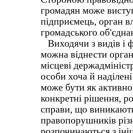
громадян може висту
підприємець, орган вл
громадського об'єдна
Виходячи з видів і ф
можна віднести орган
місцеві держадміністр
особи хоча й наділен
може бути як активно
конкретні рішення, р
справи, що виникають
правопорушників різн
розпочинаються з ініц