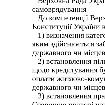
Верховна Рада Украї
самоврядування
До компетенції Верх
Конституції України 
1) визначення категор
яким здійснюється за
державного чи місце
2) встановлення піль
щодо кредитування б
оплати житлово-кому
державного чи місце
3) встановлення прав
Стороною правовідно