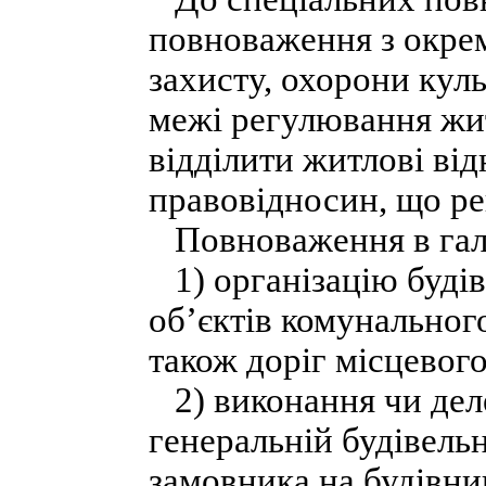
повноваження з окрем
захисту, охорони кул
межі регулювання жит
відділити житлові ві
правовідносин, що р
Повноваження в галу
1) організацію будів
об’єктів комунальног
також доріг місцевого
2) виконання чи деле
генеральній будівельн
замовника на будівни