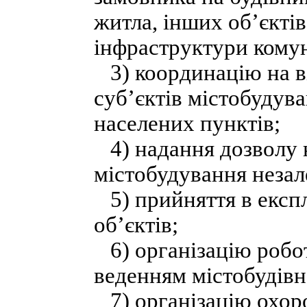
житла, інших об’єктів
інфраструктури комун
3) координацію на ві
суб’єктів містобудув
населених пунктів;
4) надання дозволу 
містобудування незал
5) прийняття в експ
об’єктів;
6) організацію роботи
веденням містобудівн
7) організацію охоро