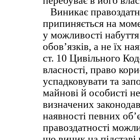
перебуває в його влас
Виникає правоздатні
припиняється на моме
у можливості набуття
обов’язків, а не їх на
ст. 10 Цивільного Ко
власності, право ко
успадковувати та запо
майнові й особисті не
визначених законодав
наявності певних об’
правоздатності можли
що виник на підставі