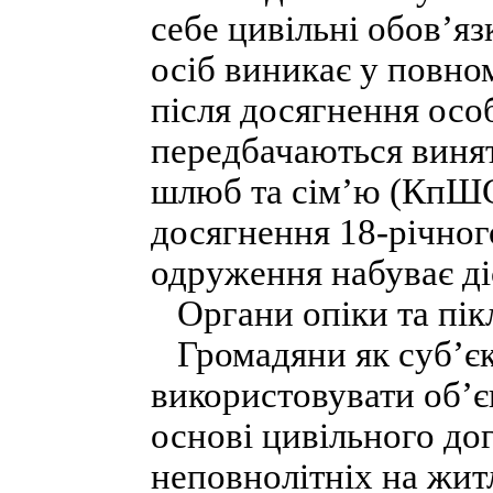
себе цивільні обов’яз
осіб виникає у повном
після досягнення осо
передбачаються винят
шлюб та сім’ю (КпШС
досягнення 18-річног
одруження набуває ді
Органи опіки та пік
Громадяни як суб’єк
використовувати об’є
основі цивільного до
неповнолітніх на житл