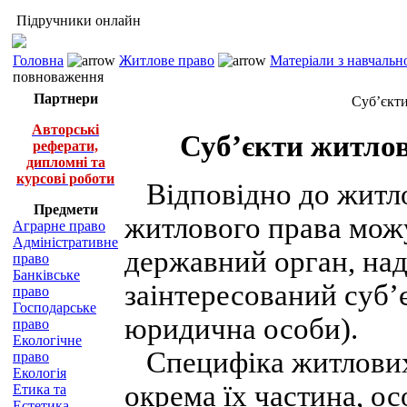
Підручники онлайн
Головна
Житлове право
Матеріали з навчальн
повноваження
Партнери
Суб’єкти
Авторські
Суб’єкти житлов
реферати,
дипломні та
курсові роботи
Відповідно до житло
Предмети
житлового права мож
Аграрне право
Адміністративне
державний орган, на
право
Банківське
заінтересований суб’
право
Господарське
юридична особи).
право
Екологічне
Специфіка житлових 
право
Екологія
окрема їх частина, ос
Етика та
Естетика