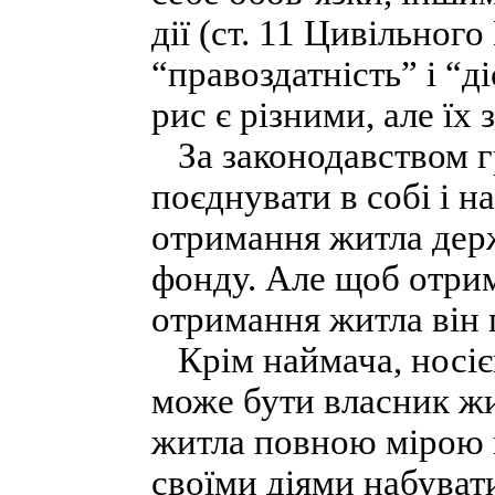
дії (ст. 11 Цивільного
“правоздатність” і “д
рис є різними, але їх
За законодавством г
поєднувати в собі і на
отримання житла дер
фонду. Але щоб отрим
отримання житла він 
Крім наймача, носіє
може бути власник жи
житла повною мірою м
своїми діями набуват