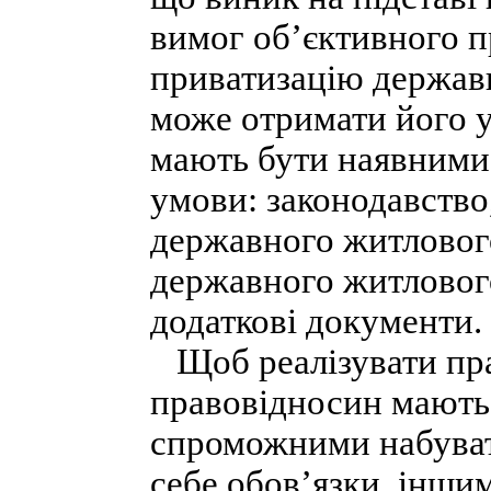
вимог об’єктивного п
приватизацію державн
може отримати його у
мають бути наявними 
умови: законодавство
державного житловог
державного житлового
додаткові документи.
Щоб реалізувати прав
правовідносин мають 
спроможними набувати
себе обов’язки, інши