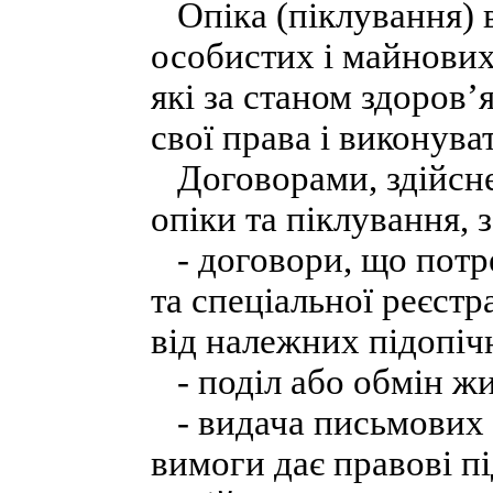
Опіка (піклування) в
особистих і майнових 
які за станом здоров
свої права і виконува
Договорами, здійсне
опіки та піклування, з
- договори, що потр
та спеціальної реєстр
від належних підопіч
- поділ або обмін жи
- видача письмових 
вимоги дає правові п