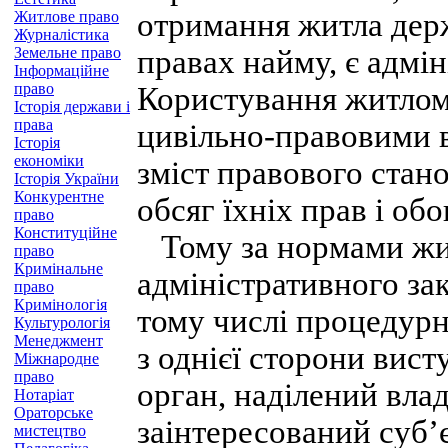
отримання житла дер
Житлове право
Журналістика
Земельне право
правах найму, є адмі
Інформаційне
право
Користування житлом
Історія держави і
права
цивільно-правовими в
Історія
економіки
зміст правового стан
Історія України
Конкурентне
обсяг їхніх прав і обо
право
Конституційне
Тому за нормами жит
право
Кримінальне
адміністративного за
право
Кримінологія
тому числі процедурн
Культурологія
Менеджмент
з однієї сторони ви
Міжнародне
право
орган, наділений вл
Нотаріат
Ораторське
заінтересований суб’
мистецтво