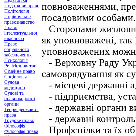
Педагогіка
повноваженнями, пре
Податкове право
Політологія
посадовими особами.
Порівняльне
правознавство
Сторонами житлових
Право
інтелектуальної
як уповноважені, так 
власності
Право
уповноважених можна
соціального
забезпечення
- Верховну Раду Укр
Психологія
Релігієзнавство
самоврядування як су
Сімейне право
Соціологія
Судова
- місцеві державні ад
медицина
Судові та
- підприємства, устан
правоохоронні
органи
- державні органи ви
Теорія держави і
права
- державні контрольн
Трудове право
Філософія
Профспілки та їх об
Філософія права