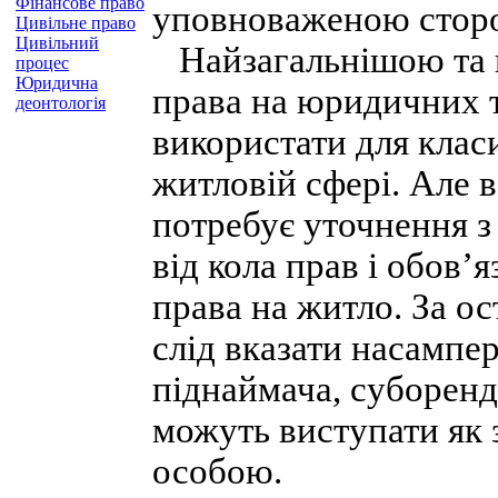
Фінансове право
уповноваженою сторон
Цивільне право
Цивільний
Найзагальнішою та в
процес
Юридична
права на юридичних т
деонтологія
використати для класи
житловій сфері. Але в
потребує уточнення з 
від кола прав і обов’
права на житло. За о
слід вказати насампе
піднаймача, суборенд
можуть виступати як
особою.