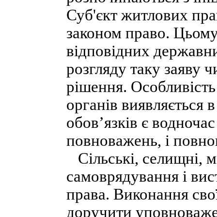
Суб'єкт житлових пра
законом право. Цьому
відповідних державни
розгляду таку заяву ч
рішення. Особливіст
органів виявляється 
обов’язків є водночас
повноважень, і повно
Сільські, селищні, м
самоврядування і вис
права. Виконання св
доручити уповноваже