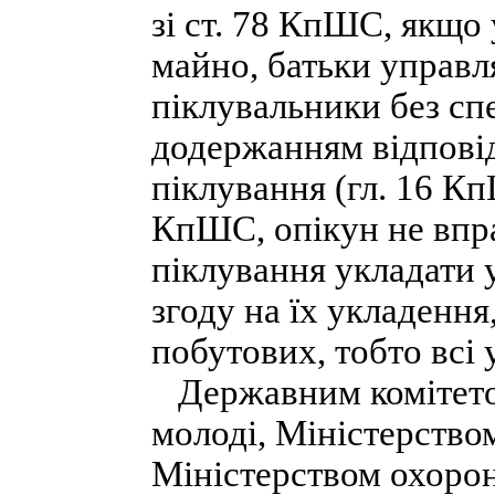
зі ст. 78 КпШС, якщо 
майно, батьки управл
піклувальники без спе
додержанням відпові
піклування (гл. 16 Кп
КпШС, опікун не впра
піклування укладати 
згоду на їх укладення
побутових, тобто всі 
Державним комітетом 
молоді, Міністерством
Міністерством охорон