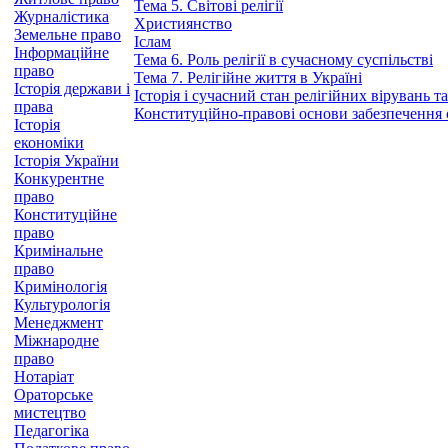
Тема 5. Світові релігії
Журналістика
Християнство
Земельне право
Іслам
Інформаційне
Тема 6. Роль релігії в сучасному суспільстві
право
Тема 7. Релігійне життя в Україні
Історія держави і
Історія і сучасний стан релігійних вірувань т
права
Конституційно-правові основи забезпечення с
Історія
економіки
Історія України
Конкурентне
право
Конституційне
право
Кримінальне
право
Кримінологія
Культурологія
Менеджмент
Міжнародне
право
Нотаріат
Ораторське
мистецтво
Педагогіка