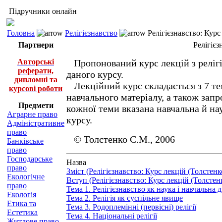
Підручники онлайн
Головна
Релігієзнавство
Релігієзнавство: Курс
Партнери
Релігієз
Авторські
Пропонований курс лекцій з релігіє
реферати,
даного курсу.
дипломні та
Лекційний курс складається з 7 те
курсові роботи
навчального матеріалу, а також зап
Предмети
кожної теми вказана навчальна й нау
Аграрне право
курсу.
Адміністративне
право
© Толстенко С.М., 2006
Банківське
право
Господарське
Назва
право
Зміст (Релігієзнавство: Курс лекцій (Толстенк
Екологічне
Вступ (Релігієзнавство: Курс лекцій (Толстен
право
Тема 1. Релігієзнавство як наука і навчальна
Екологія
Тема 2. Релігія як суспільне явище
Етика та
Тема 3. Родоплемінні (первісні) релігії
Естетика
Тема 4. Національні релігії
Житлове право