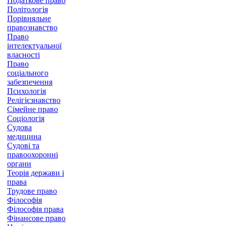
Податкове право
Політологія
Порівняльне
правознавство
Право
інтелектуальної
власності
Право
соціального
забезпечення
Психологія
Релігієзнавство
Сімейне право
Соціологія
Судова
медицина
Судові та
правоохоронні
органи
Теорія держави і
права
Трудове право
Філософія
Філософія права
Фінансове право