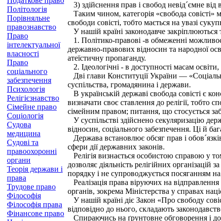
Податкове право
3) здійснення прав і свобод невід´ємне від 
Політологія
Таким чином, категорія «свобода совісті» ма
Порівняльне
свободи совісті, тобто мається на увазі суку
правознавство
У нашій країні законодавче закріплюються та
Право
1. Політико-правові -в обмеженні можливост
інтелектуальної
державно-правових відносин та народної освіт
власності
атеїстичну пропаганду.
Право
2. Ідеологічні - в доступності масам освіти,
соціального
Дві глави Конституції України — «Соціальни
забезпечення
суспільства, громадянина і держави.
Психологія
В українській державі свобода совісті є к
Релігієзнавство
визначати своє ставлення до релігії, тобто с
Сімейне право
сімейним правом; питання, що стосується заб
Соціологія
У суспільстві здійснено секуляризацію держа
Судова
відносин, соціального забезпечення. Ці й ба
медицина
Держава встановлює обсяг прав і обов´язків б
Судові та
сфери дії державних законів.
правоохоронні
Релігія визнається особистою справою у тому
органи
дозволяє діяльність релігійних організацій
Теорія держави і
порядку і не супроводжується посяганням на
права
Реалізація права віруючих на відправлення 
Трудове право
органів, зокрема Міністерства у справах нац
Філософія
У нашій країні діє Закон «Про свободу совіст
Філософія права
відповідно до нього, складають законодавство 
Фінансове право
Спираючись на ґрунтовне обговорення і досит