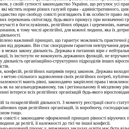
ном, у своїй сутності законодавство України, що регулює усі пра
 які містять норми різних галузей права - адміністративного, ци
вство про свободу совісті розглядають її як особисте право люд
х переконань світогляду, будь-якого примусу при визначенні гро
 неучасті в богослужіннях, релігійних обрядах і церемоніях, навча
еконання, в тому числі арелігійні, для кожної людини, яка їх дот
діяльності.
плено важливий принцип, що гарантує можливість практичної реал
ви від держави. Він стає своєрідним гарантом невтручання держа
 в межах закону діяльність. Держава в питаннях віри є нейтральн
ізації, їх інститути не виконують державних функцій, не втручаю
 у діяльність організаційно-структурних підрозділів інших вірос
стів.
, конфесій, релігійних напрямів перед законом. Держава виходить
 метою спільного задоволення своїх релігійних потреб, публічної
риналежності мають рівні, законодавчо закріплені права і можливо
 як на загальнодержавному, так і регіональному й місцевому рів
і інтереси всіх релігійних організацій будь-якого віросповіданн
ній та позарелігійній діяльності. З моменту реєстрації свого стат
айнових прав релігійних організацій, їх виробничу, господарсько
доном тощо.
совісті є законодавче оформлений принцип рівності віруючих п
дини де релігії, її належності до тієї чи іншої конфесії.
но-виховний процес у державних закладах освіти має бути вільни