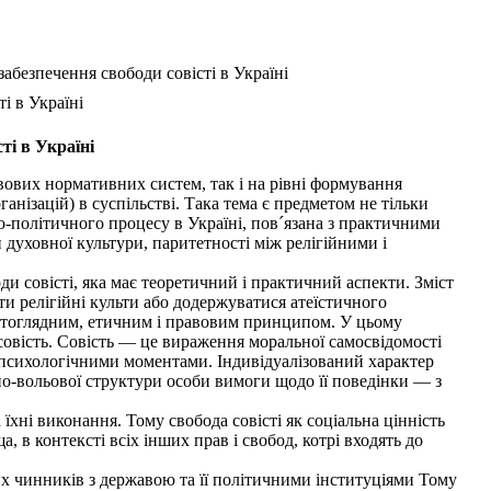
абезпечення свободи совісті в Україні
і в Україні
ті в Україні
правових нормативних систем, так і на рівні формування
ганізацій) в суспільстві. Така тема є предметом не тільки
но-політичного процесу в Україні, пов´язана з практичними
духовної культури, паритетності між релігійними і
и совісті, яка має теоретичний і практичний аспекти. Зміст
яти релігійні культи або додержуватися атеїстичного
вітоглядним, етичним і правовим принципом. У цьому
 совість. Совість — це вираження моральної самосвідомості
о-психологічними моментами. Індивідуалізований характер
йно-вольової структури особи вимоги щодо її поведінки — з
 їхні виконання. Тому свобода совісті як соціальна цінність
 в контексті всіх інших прав і свобод, котрі входять до
них чинників з державою та її політичними інституціями Тому