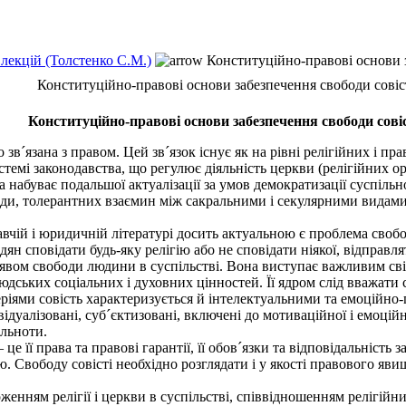
 лекцій (Толстенко С.М.)
Конституційно-правові основи з
Конституційно-правові основи забезпечення свободи совіст
Конституційно-правові основи забезпечення свободи совіс
о зв´язана з правом. Цей зв´язок існує як на рівні релігійних і 
истемі законодавства, що регулює діяльність церкви (релігійних ор
на набуває подальшої актуалізації за умов демократизації суспіль
ди, толерантних взаємин між сакральними і секулярними видами 
вчій і юридичній літературі досить актуальною є проблема свобод
дян сповідати будь-яку релігію або не сповідати ніякої, відправл
роявом свободи людини в суспільстві. Вона виступає важливим с
олюдських соціальних і духовних цінностей. Її ядром слід вважати
теріями совість характеризується й інтелектуальними та емоційн
ивідуалізовані, суб´єктизовані, включені до мотиваційної і емоці
ільноти.
її права та правові гарантії, її обов´язки та відповідальність за
вободу совісті необхідно розглядати і у якості правового явища,
женням релігії і церкви в суспільстві, співвідношенням релігій