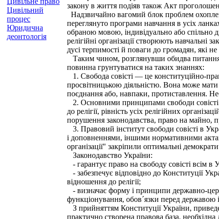
Цивільне право
закону в життя подіяв також Акт проголошен
Цивільний
Надзвичайно вагомий блок проблем охоплено 
процес
переглянуто програми навчання в усіх ланках
Юридична
обраною мовою, індивідуально або спільно ді
деонтологія
релігійні організації створюють навчальні за
дусі терпимості й поваги до громадян, які не 
Таким чином, розглянувши обидва питання ці
повинна грунтуватися на таких знаннях:
1. Свобода совісті — це конституційно-прав
просвітницькою діяльністю. Вона може мати р
поєднання або, навпаки, протиставлення. Не
2. Основними принципами свободи совісті вв
до релігії, рівність усіх релігійних організа
порушення законодавства, право на майно, п
3. Правовий інститут свободи совісті в Укра
і доповненнями, іншими нормативними актами,
організації" закріпили оптимальні демократи
Законодавство України:
- гарантує право на свободу совісті всім в У
- забезпечує відповідно до Конституції Укра
відношення до релігії;
- визначає форму і принципи державно-церков
функціонування, обов´язки перед державою і
З прийняттям Конституції України, приведен
практично створена правова база, необхідна 