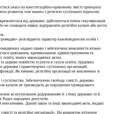
тується увага на конституційно-правовому змісті принципу
ають розвиток пов´язаних з релігією суспільних відносин.
кремлюється від держави; здійснюється певна секуляризація
 не сповідати ніякої, відправляти релігійні культи або вести
ок.
громадян» розглядають характер взаємовідносин особи і
омадянину надано право і забезпечена можливість вільно
ігається цивільним, кримінальним, адміністративним та
у освіту, інших законодавчих актах.
та церкви повністю усунута в галузі освіти, трудових
ні держави і правотворчих суспільних організацій.
ункції. Як бачимо, релігійні організації не виключено зі
і суспільства. Забезпечуючи свободу совісті, держава
ення культів не призводить до порушення громадського
ролем за неухильним додержанням їх з боку держави та її
их Радах народних депутатів.
 й внесеннями. Даний закон та інші законодавчі акти, видані
вісті та релігійні організації». На конкретне втілення