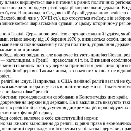
ому планах вирішується дане питання в різних політичних регіона
ного апарату породжує різні варіації клерикальної держави. В о
о буття. Наприклад, в Саудовській Аравії державною релігією є 
ххаб, який жив у XVIII ст.), що стосується атеїзму, він заборон
а здійснюється шаріатськими судами. У цьому історичному регіон
 в Ізраїлі. Державною релігією є ортодоксальний іудаїзм, який з
ями, згідно закону від 10 березня 1970 р. визнаються особи, що на
їлю має великі повноваження у галузі політики, управління держ
тськими принципами.
да віросповідання, але водночас існують привілегійовані релігії 
 католицизм, в Греції − православ´я і т. ін. Визнання особливо
 зайняття вищих постів у державі прийняттям релігійної присяги;
о офіційної церкви. Таким чином, в зазначених країнах не відпов
вісті.
елігії не існує. Наприклад, в США панівної релігії взагалі не бу
ться можливість брати участь в політичному житті. Таким чином,
сповідати ніякої релігії.
бистими громадянськими свободами в Конституціях цих країн.
докремлення церкви від держави. На її важливість вказують такі
ті в релігійній сфері, усунення дискримінацій щодо віруючих аб
властивих функцій церкву.
оди совісті включає в себе конституційні норми:
 від їхнього відношення до релігії, їх рівні права в економічно
не повинні перешкоджати інтересам суспільства і держави, пра