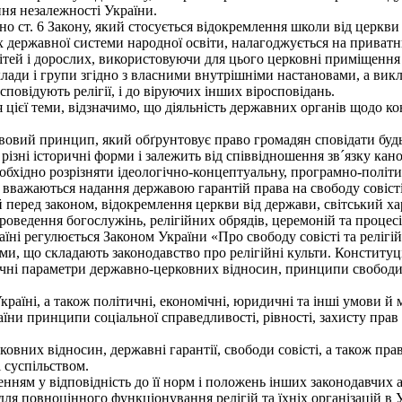
ня незалежності України.
ст. 6 Закону, який стосується відокремлення школи від церкви (
 державної системи народної освіти, налагоджується на приватни
тей і дорослих, використовуючи для цього церковні приміщення а
клади і групи згідно з власними внутрішніми настановами, а викл
сповідують релігії, і до віруючих інших віросповідань.
єї теми, відзначимо, що діяльність державних органів щодо кон
овий принцип, який обґрунтовує право громадян сповідати будь-
ізні історичні форми і залежить від співвідношення зв´язку кан
обхідно розрізняти ідеологічно-концептуальну, програмно-політи
ажаються надання державою гарантій права на свободу совісті,
цій перед законом, відокремлення церкви від держави, світський ха
роведення богослужінь, релігійних обрядів, церемоній та процес
їні регулюється Законом України «Про свободу совісті та релігійн
 що складають законодавство про релігійні культи. Конституція 
чні параметри державно-церковних відносин, принципи свободи со
країні, а також політичні, економічні, юридичні та інші умови й 
їни принципи соціальної справедливості, рівності, захисту прав 
них відносин, державні гарантії, свободи совісті, а також прав
 суспільством.
ням у відповідність до її норм і положень інших законодавчих а
для повноцінного функціонування релігій та їхніх організацій в У