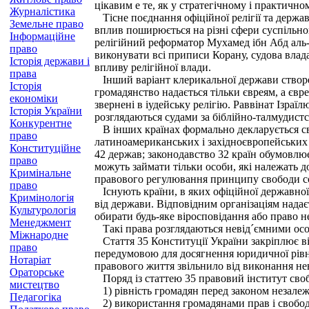
цікавим е те, як у стратегічному і практичн
Журналістика
Тісне поєднання офіційної релігії та держав
Земельне право
вплив поширюється на різні сфери суспільног
Інформаційне
релігійний реформатор Мухамед ібн Абд аль-Ва
право
виконувати всі приписи Корану, судова влад
Історія держави і
впливу релігійної влади.
права
Інший варіант клерикальної держави створено
Історія
громадянство надається тільки євреям, а євре
економіки
звернені в іудейську релігію. Раввінат Ізра
Історія України
розглядаються судами за біблійно-талмудис
Конкурентне
В інших країнах формально декларується свобо
право
латиноамериканських і західноєвропейських —
Конституційне
42 держав; законодавство 32 країн обумовлює
право
можуть займати тільки особи, які належать д
Кримінальне
правового регулювання принципу свободи со
право
Існують країни, в яких офіційної державної р
Кримінологія
від держави. Відповідним організаціям надає
Культурологія
обирати будь-яке віросповідання або право не 
Менеджмент
Такі права розглядаються невід´ємними осо
Міжнародне
Стаття 35 Конституції України закріплює ві
право
передумовою для досягнення юридичної рівнос
Нотаріат
правового життя звільнило від виконання не
Ораторське
Поряд із статтею 35 правовий інститут своб
мистецтво
1) рівність громадян перед законом незалежно
Педагогіка
2) використання громадянами прав і свобод 