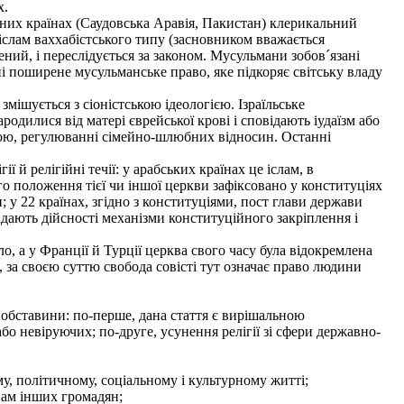
х.
дних країнах (Саудовська Аравія, Пакистан) клерикальний
іслам ваххабістського типу (засновником вважається
ений, і переслідується за законом. Мусульмани зобов´язані
і поширене мусульманське право, яке підкоряє світську владу
мішується з сіоністською ідеологією. Ізраїльське
родилися від матері єврейської крові і сповідають іудаїзм або
авою, регулюванні сімейно-шлюбних відносин. Останні
й релігійні течії: у арабських країнах це іслам, в
го положення тієї чи іншої церкви зафіксовано у конституціях
 у 22 країнах, згідно з конституціями, пост глави держави
ідають дійсності механізми конституційного закріплення і
ло, а у Франції й Турції церква свого часу була відокремлена
 за своєю суттю свобода совісті тут означає право людини
 обставини: по-перше, дана стаття є вирішальною
о невіруючих; по-друге, усунення релігії зі сфери державно-
му, політичному, соціальному і культурному житті;
вам інших громадян;