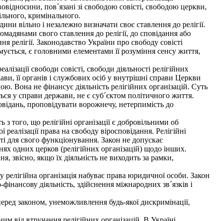
вовідносини, пов´язані зі свободою совісті, свободою церкви,
вільного, кримінального.
ини вільно і незалежно визначати своє ставлення до релігії.
мадянами свого ставлення до релігії, до сповідання або
ння релігії. Законодавство України про свободу совісті
римується, є головними елементами її розуміння сенсу життя,
ізації свободи совісті, свободи діяльності релігійних
ви, її органів і службових осіб у внутрішні справи Церкви
ою. Вона не фінансує діяльність релігійних організацій. Суть
ться у справи держави, не є суб´єктом політичного життя.
повідань, проповідувати ворожнечу, нетерпимість до
 з того, що релігійні організації є добровільними об
 реалізації права на свободу віросповідання. Релігійні
сті для свого функціонування. Закон не допускає
нях одних церков (релігійних організацій) щодо інших.
я, звісно, якщо їх діяльність не виходить за рамки,
уту релігійна організація набуває права юридичної особи. Закон
-фінансову діяльність, здійснення міжнародних зв´язків і
еред законом, унеможливлення будь-якої дискримінації,
м від втручання релігійних організацій. В Україні