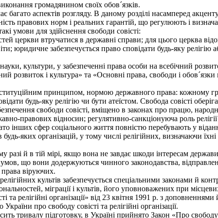
виконання громадянином своїх обов´язків.
є багато аспектів розгляду. В даному розділі насамперед акцен
пність правових норм і реальних гарантій, що регулюють і визнач
кі умови для здійснення свободи совісті:
ей церкви втручатися в державні справи; для цього церква відо
и; юридичне забезпечується право сповідати будь-яку релігію або
 науки, культури, у забезпеченні права особи на всебічний розвит
й розвиток і культура» та «Основні права, свободи і обов´язки 
онституційним принципом, нормою державного права: кожному гр
повідати будь-яку релігію чи бути атеїстом. Свобода совісті обер
езпечення свободи совісті, вміщено в законах про працю, народн
вно-правових відносин; регулятивно-санкціонуюча роль релігії 
гато інших сфер соціального життя повністю перебувають у відан
удь-яких організацій, у тому числі релігійних, визначаючи їхні ф
 разі й в тій мірі, якщо вона не завдає шкоди інтересам держави 
 за умов, що вони додержуються чинного законодавства, відправл
 права віруючих.
релігійних культів забезпечується спеціальними законами й конт
іональностей, міграції і культів, його уповноважених при місцев
і та релігійні організації» від 23 квітня 1991 р. з доповненнями
України про свободу совісті та релігійні організації.
ь тривалу підготовку, в Україні прийнято Закон «Про свободу со