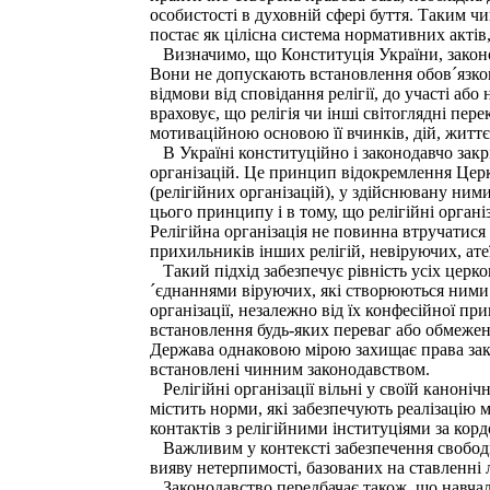
особистості в духовній сфері буття. Таким чи
постає як цілісна система нормативних актів,
Визначимо, що Конституція України, законода
Вони не допускають встановлення обов´язкови
відмови від сповідання релігії, до участі або
враховує, що релігія чи інші світоглядні пер
мотиваційною основою її вчинків, дій, життє
В Україні конституційно і законодавчо закрі
організацій. Це принцип відокремлення Церк
(релігійних організацій), у здійснювану ними
цього принципу і в тому, що релігійні орган
Релігійна організація не повинна втручатися
прихильників інших релігій, невіруючих, атеї
Такий підхід забезпечує рівність усіх церков
´єднаннями віруючих, які створюються ними з
організації, незалежно від їх конфесійної п
встановлення будь-яких переваг або обмежень
Держава однаковою мірою захищає права законн
встановлені чинним законодавством.
Релігійні організації вільні у своїй каноніч
містить норми, які забезпечують реалізацію м
контактів з релігійними інституціями за кор
Важливим у контексті забезпечення свободи 
вияву нетерпимості, базованих на ставленні лю
Законодавство передбачає також, що навчаль