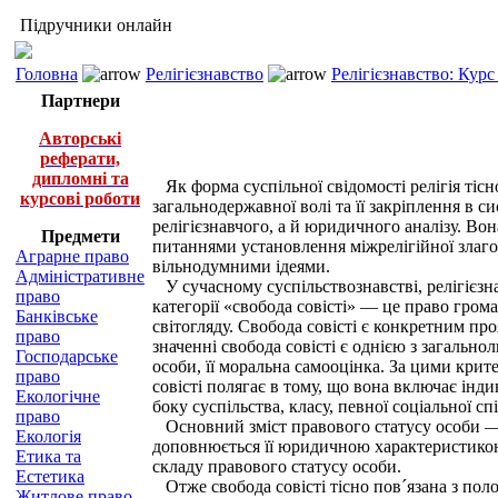
Підручники онлайн
Головна
Релігієзнавство
Релігієзнавство: Курс
Партнери
Авторські
реферати,
дипломні та
Як форма суспільної свідомості релігія тісн
курсові роботи
загальнодержавної волі та її закріплення в с
релігієзнавчого, а й юридичного аналізу. Во
Предмети
питаннями установлення міжрелігійної злаго
Аграрне право
вільнодумними ідеями.
Адміністративне
У сучасному суспільствознавстві, релігієзна
право
категорії «свобода совісті» — це право грома
Банківське
світогляду. Свобода совісті є конкретним п
право
значенні свобода совісті є однією з загальн
Господарське
особи, її моральна самооцінка. За цими кри
право
совісті полягає в тому, що вона включає інд
Екологічне
боку суспільства, класу, певної соціальної сп
право
Основний зміст правового статусу особи — це 
Екологія
доповнюється її юридичною характеристикою. С
Етика та
складу правового статусу особи.
Естетика
Отже свобода совісті тісно пов´язана з поло
Житлове право