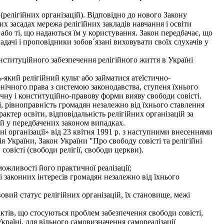
релігійних організацій). Відповідно до нового Закону
х засадах мережа релігійних закладів навчання і освіти
бо ті, що надаються їм у користування. Закон передбачає, що
адачі і проповідники зобов´язані виховувати своїх слухачів у
ституційного забезпечення релігійного життя в Україні
який релігійний культ або займатися атеїстично-
онічного права з системою законодавства, ступеня їхнього
чну і конституційно-правову форми вияву свободи совісті.
 рівноправність громадян незалежно від їхнього ставлення
рактер освіти, відповідальність релігійних організацій за
ій у передбачених законом випадках.
і організації» від 23 квітня 1991 р. з наступними внесеннями
України, Закон України "Про свободу совісті та релігійні
вісті (свободи релігії, свободи церкви).
можливості його практичної реалізації;
і законних інтересів громадян незалежно від їхнього
овий статус релігійних організацій, їх становище, межі
ктів, що стосуються проблем забезпечення свободи совісті,
країні, для вільного самовизначення самореалізації