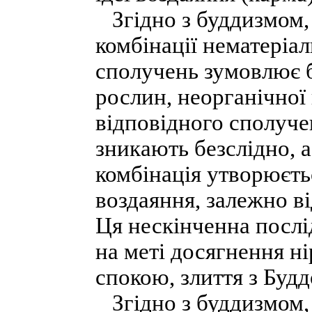
Згідно з буддизмом, с
комбінації нематеріал
сполучень зумовлює б
рослин, неорганічної
відповідного сполуче
зникають безслідно, а
комбінація утворюєтьс
воздаяння, залежно в
Ця нескінченна послі
на меті досягнення ні
спокою, злиття з Буд
Згідно з буддизмом, 