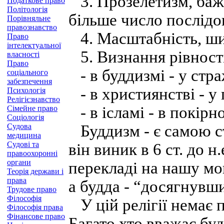
3. Прозелетизм, бажа
Податкове право
Політологія
більше число послідо
Порівняльне
правознавство
4. Масштабність, ш
Право
інтелектуальної
5. Визнання рівност
власності
Право
- в буддизмі - у стра
соціального
забезпечення
- в християнстві - у 
Психологія
Релігієзнавство
- в ісламі - в покірно
Сімейне право
Соціологія
Судова
Буддизм - є самою ст
медицина
Судові та
він виник в 6 ст. до н.
правоохоронні
органи
перекладі на нашу мо
Теорія держави і
права
а будда - “досягнувш
Трудове право
Філософія
У цій релігії немає п
Філософія права
Фінансове право
Багато хто вважає бу