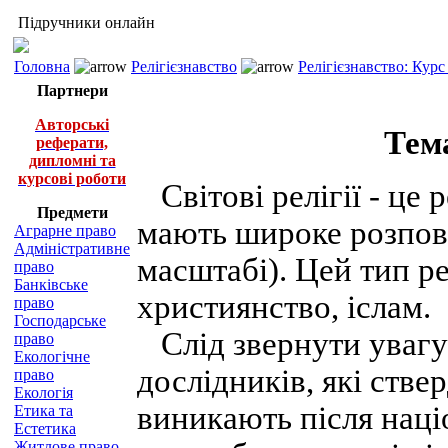
Підручники онлайн
Головна
Релігієзнавство
Релігієзнавство: Курс
Партнери
Авторські
Тема
реферати,
дипломні та
курсові роботи
Світові релігії - це 
Предмети
мають широке розпов
Аграрне право
Адміністративне
масштабі). Цей тип р
право
Банківське
християнство, іслам.
право
Господарське
Слід звернути увагу 
право
Екологічне
дослідників, які ствер
право
Екологія
виникають після націо
Етика та
Естетика
Житлове право