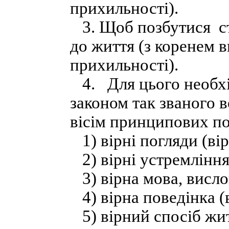
прихильності).
3. Щоб позбутися ст
до життя (з коренем в
прихильності).
4. Для цього необхі
законом так званого 
вісім принципових по
1) вірні погляди (вір
2) вірні устремління 
3) вірна мова, висл
4) вірна поведінка (в
5) вірний спосіб жит