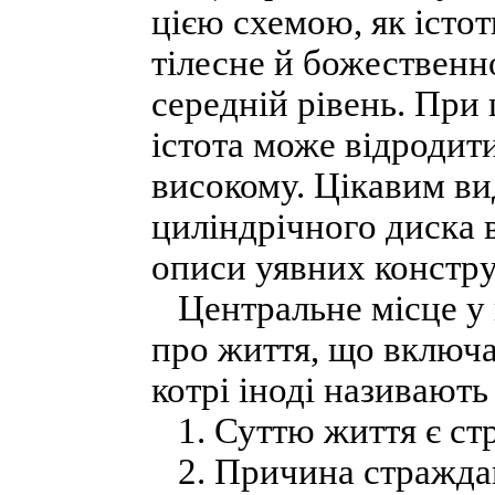
цією схемою, як істо
тілесне й божественн
середній рівень. При
істота може відродити
високому. Цікавим вид
циліндрічного диска в
описи уявних констру
Центральне місце у 
про життя, що включ
котрі іноді називають
1. Суттю життя є ст
2. Причина страждан