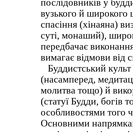
послідовників у будд
вузького й широкого 
спасіння (хінаяна) ви
суті, монаший), широ
передбачає виконанн
вимагає відмови від с
Буддистський культ п
(насамперед, медитації
молитва тощо) й вико
(статуї Будди, богів 
особливостями того ч
Основними напрямками