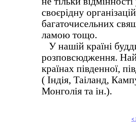
не тільки відмінності 
своєрідну організацій
багаточисельних свящ
ламою тощо.
У нашій країні будд
розповсюдження. Най
країнах південної, пі
( Індія, Таіланд, Кам
Монголія та ін.).
<