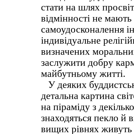
стати на шлях просвіт
відмінності не мають
самоудосконалення ін
індивідуальне релігі
визначених моральних
заслужити добру карм
майбутньому житті.
У деяких буддистськ
детальна картина світ
на піраміду з декільк
знаходяться пекло й в
вищих рівнях живуть м