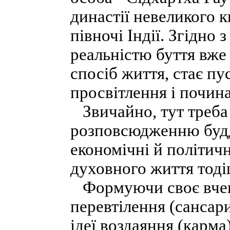
династії невеликого 
півночі Індії. Згідно
реальністю буття вже 
спосіб життя, стає п
просвітлення і почин
Звичайно, тут треба
розповсюдженню будд
економічні й політич
духовного життя тодіш
Формуючи своє вчен
перевтілення (сансари
ідеї воздаяння (карма