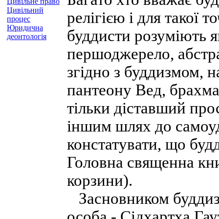
Цивільне право
Цивільний
релігією і для такої т
процес
Юридична
буддисти розуміють я
деонтологія
першоджерело, абстра
згідно з буддизмом, 
пантеону Вед, брахмані
тільки діставший прос
іншим шлях до самоу
констатувати, що будд
Головна священна кни
корзини).
Засновником буддизм
особа - Сідхартха Га