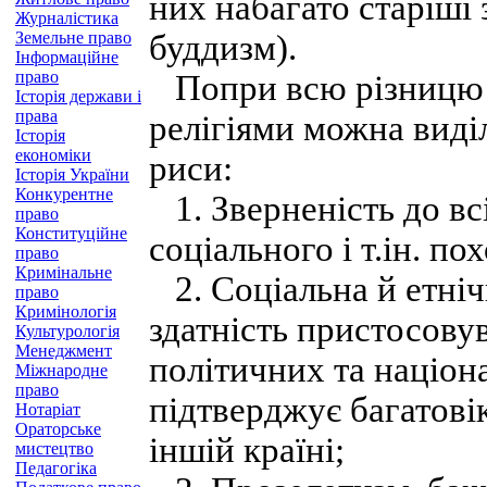
них набагато старіші 
Журналістика
Земельне право
буддизм).
Інформаційне
право
Попри всю різницю т
Історія держави і
права
релігіями можна виділ
Історія
економіки
риси:
Історія України
Конкурентне
1. Зверненість до вс
право
Конституційне
соціального і т.ін. п
право
Кримінальне
2. Соціальна й етнічн
право
Кримінологія
здатність пристосову
Культурологія
Менеджмент
політичних та націон
Міжнародне
право
підтверджує багатовік
Нотаріат
Ораторське
іншій країні;
мистецтво
Педагогіка