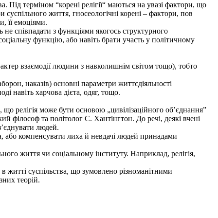
. Під терміном “корені релігії“ маються на увазі фактори, що
ри суспільного життя, гносеологічні корені – фактори, пов
, її емоціями.
уть не співпадати з функціями якогось структурного
соціальну функцію, або навіть брати участь у політичному
рактер взаємодії людини з навколишнім світом тощо), тобто
борон, наказів) основні параметри життєдіяльності
оді навіть харчова дієта, одяг, тощо.
ь, що релігія може бути основою „цивілізаційного об’єднання”
ий філософ та політолог С. Хантінгтон. До речі, деякі вчені
з’єднувати людей.
, або компенсувати лиха й невдачі людей принадами
ьного життя чи соціальному інституту. Наприклад, релігія,
 в житті суспільства, що зумовлено різноманітними
зних теорій.