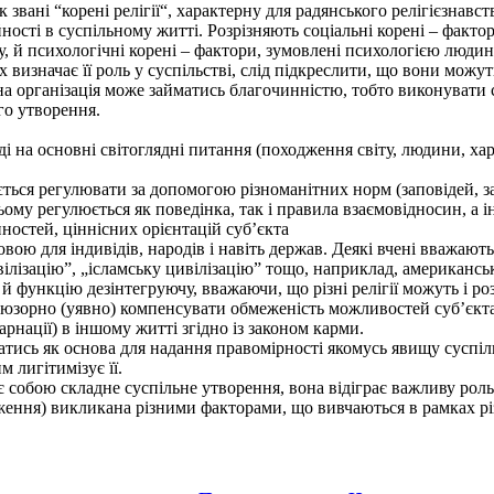
ані “корені релігії“, характерну для радянського релігієзнавства
йності в суспільному житті. Розрізняють соціальні корені – факто
у, й психологічні корені – фактори, зумовлені психологією людини
х визначає її роль у суспільстві, слід підкреслити, що вони мож
йна організація може займатись благочинністю, тобто виконувати 
ого утворення.
ді на основні світоглядні питання (походження світу, людини, ха
ться регулювати за допомогою різноманітних норм (заповідей, за
ьому регулюється як поведінка, так і правила взаємовідносин, а ін
ностей, ціннісних орієнтацій суб’єкта
вою для індивідів, народів і навіть держав. Деякі вчені вважают
вілізацію”, „ісламську цивілізацію” тощо, наприклад, американськ
й функцію дезінтегруючу, вважаючи, що різні релігії можуть і ро
люзорно (уявно) компенсувати обмеженість можливостей суб’єкта
рнації) в іншому житті згідно із законом карми.
атись як основа для надання правомірності якомусь явищу суспіл
 лигітимізує її.
собою складне суспільне утворення, вона відіграє важливу роль
дження) викликана різними факторами, що вивчаються в рамках рі