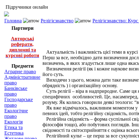
Підручники онлайн
Головна
Релігієзнавство
Релігієзнавство: Курс
Партнери
Авторські
реферати,
дипломні та
Актуальність і важливість цієї теми в курсі
курсові роботи
Перш за все, необхідно дати визначення досл
визначень, в яких згадується лише одна якась р
Предмети
Визначення релігії (як і кожне наукове виз
Аграрне право
його суть.
Адміністративне
Виходячи з цього, можна дати таке визначенн
право
обрядність ) і організаційну основу.
Банківське
Суть релігії – віра в надприродне. Саме ця я
право
специфічних особливостей. Це, насамперед, вп
Господарське
розуму. Як колись говорили деякі теологи: “в
право
Як вже відмічалось, важливим моментом у ви
Екологічне
певних ідей, тобто релігійну свідомість, потім
право
Релігійна свідомість – форма суспільної свід
Екологія
філософія тощо), або побутових поглядів. Ін
Етика та
свідомості та світосприйняття є оцінка всьо
Естетика
Релігійний культ – це перш за все сукупніст
Житлове право