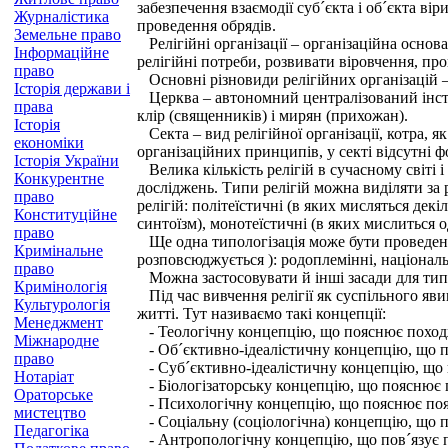
забезпечення взаємодії суб´єкта і об´єкта ві
Журналістика
проведення обрядів.
Земельне право
Релігійні організації – організаційна основ
Інформаційне
релігійні потреби, розвивати віровчення, пр
право
Основні різновиди релігійних організацій – 
Історія держави і
Церква – автономний централізований інсти
права
клір (священників) і мирян (прихожан).
Історія
Секта – вид релігійної організації, котра, я
економіки
організаційних принципів, у секті відсутні фо
Історія України
Велика кількість релігій в сучасному світі і
Конкурентне
досліджень. Типи релігій можна виділяти за 
право
релігій: політеїстичні (в яких мисляться декі
Конституційне
синтоїзм), монотеїстичні (в яких мислиться о
право
Ще одна типологізація може бути проведена з
Кримінальне
розповсюджується ): родоплемінні, національні
право
Можна застосовувати й інші засади для типол
Кримінологія
Під час вивчення релігії як суспільного яви
Культурологія
житті. Тут називаємо такі концепції:
Менеджмент
- Теологічну концепцію, що пояснює походж
Міжнародне
- Об´єктивно-ідеалістичну концепцію, що пояс
право
- Суб´єктивно-ідеалістичну концепцію, що п
Нотаріат
- Біологізаторську концепцію, що пояснює поя
Ораторське
- Психологічну концепцію, що пояснює появу
мистецтво
- Соціальну (соціологічна) концепцію, що п
Педагогіка
- Антропологічну концепцію, що пов´язує по