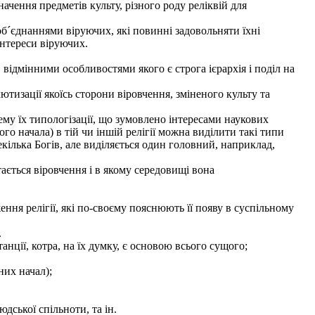
начення предметів культу, різного роду реліквій для
 об´єднаннями віруючих, які повинні задовольняти їхні
інтереси віруючих.
дмінними особливостями якого є строга ієрархія і поділ на
лютизації якоїсь сторони віровчення, зміненого культу та
лему їх типологізації, що зумовлено інтересами наукових
о начала) в тій чи іншій релігії можна виділити такі типи
декілька Богів, але виділяється один головний, наприклад,
ається віровчення і в якому середовищі вона
ння релігії, які по-своєму пояснюють її появу в суспільному
.
анції, котра, на їх думку, є основою всього сущого;
них начал);
ської спільноти, та ін.