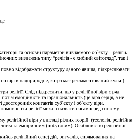
ище
атегорії та основні параметри вивчаємого об´єкту – релігії.
очних визначень типу “релігія - є хибний світогляд”, так і
, повно відображати структуру даного явища, підкреслювати
 на вірі в надприродне, котра має регламентований культ (
и релігії. Слід підкреслити, що у релігійної віри є ряд
потім емоційність та ірраціональність (це віра серця, а не
 двосторонніх контактів суб´єкту і об´єкту віри.
 компоненти релігії можна назвати насамперед систему
у релігійної віри у вигляді різних теорій (теологія, релігійна
тичним та емпіричним (побутовим). Особливістю релігійної
ийсь релігійний сенс) дій, ритуалів, спрямованих на