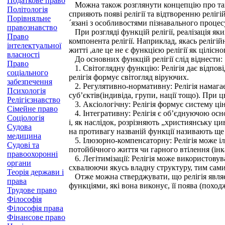
Податкове право
Можна також розглянути концепцію про так зв
Політологія
сприяють появі релігії та відтворенню релігі
Порівняльне
´язані з особливостями пізнавального процес
правознавство
При розгляді функцій релігії, реалізація яки
Право
компонента релігії. Наприклад, якась релігі
інтелектуальної
житті ,але це не є функцією релігії як цілісн
власності
До основних функцій релігії слід віднести:
Право
1. Світоглядну функцію: Релігія дає відпові
соціального
релігія формує світогляд віруючих.
забезпечення
2. Регулятивно-нормативну: Релігія намагає
Психологія
суб’єктів(індивіда, групи, нації тощо). При ц
Релігієзнавство
3. Аксіологічну: Релігія формує систему цін
Сімейне право
4. Інтегративну: Релігія є об’єднуючою осно
Соціологія
і, як наслідок, розрізняють „християнську ци
Судова
на противагу названій функції називають ще 
медицина
5. Ілюзорно-компенсаторну: Релігія може і
Судові та
потойбічного життя чи гарного втілення (інка
правоохоронні
6. Легітимізації: Релігія може використовув
органи
схвалюючи якусь владну структуру, тим самим
Теорія держави і
Отже можна стверджувати, що релігія являє 
права
функціями, які вона виконує, її поява (похо
Трудове право
Філософія
Філософія права
Фінансове право