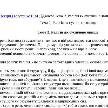
 лекцій (Толстенко С.М.)
Тема 2. Релігія як суспільне яв
Тема 2. Релігія як суспільне явище
Тема 2. Релігія як суспільне явище
 релігієзнавства зумовлена тим, що в ній розглядаються ключові к
іджуваного феномена. При цьому слід уникати як поверхнево-оцін
иса чи якість релігії, наприклад, “релігія – це віра в Бога”.
начення) повинно виключати ідеологічну оцінку і, по можливості
я релігії: Релігія - це система світоглядних уявлень, основаних
кість зумовлює й структуру, й функціонування, й всі інші параметр
евненість в реальності існування об´єкта віри (Бог, боги тощо), 
ірую тому, що абсурдне”). І, нарешті, це впевненість у можливості
вченні релігії є питання структури цього явища. Як структурні
 релігійний культ і, нарешті, релігійні організації.
омості, в якій об´єктивна реальність віддзеркалюється крізь призм
шими словами, релігійна свідомість постає двома рівнями: теоре
го сущого як результату діяльності надприродних сил.
ь строго регламентованих символічних( тобто таких, що мають як