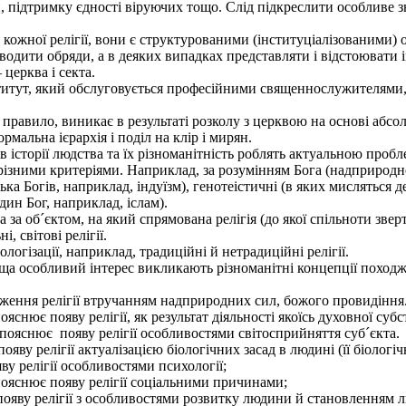
ри, підтримку єдності віруючих тощо. Слід підкреслити особливе з
а кожної релігії, вони є структурованими (інституціалізованими)
оводити обряди, а в деяких випадках представляти і відстоювати 
церква і секта.
тут, який обслуговується професійними священнослужителями, ві
к правило, виникає в результаті розколу з церквою на основі абсо
рмальна ієрархія і поділ на клір і мирян.
 в історії людства та їх різноманітність роблять актуальною проб
різними критеріями. Наприклад, за розумінням Бога (надприродног
лька Богів, наприклад, індуїзм), генотеістичні (в яких мисляться 
дин Бог, наприклад, іслам).
а об´єктом, на який спрямована релігія (до якої спільноти зверт
, світові релігії.
огізації, наприклад, традиційні й нетрадиційні релігії.
ща особливий інтерес викликають різноманітні концепції походже
ення релігії втручанням надприродних сил, божого провидіння
нює появу релігії, як результат діяльності якоїсь духовної субст
ояснює появу релігії особливостями світосприйняття суб´єкта.
ву релігії актуалізацією біологічних засад в людині (її біологіч
 релігії особливостями психології;
ояснює появу релігії соціальними причинами;
яву релігії з особливостями розвитку людини й становленням люд