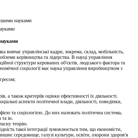
 іншими науками
науками
 науками
ка вивчає управлінські кадри, зокрема, склад, мобільність,
роблеми керівництва та лідерства. В науці управління
ційної структури керованих об'єктів, людського фактора та
номічної соціології має наука управління виробництвом з
гресом;
, а також критеріїв оцінки ефективності їх діяльності.
ціальні аспекти політичної влади, діяльності, поведінки,
фією та соціологією. До них належать політична система,
 та ін.
ласну теорію.
дність такої інтеграції зумовлюється тим, що економісти,
ишнє середовище, галузі культури, освіти, охорони здоров'я