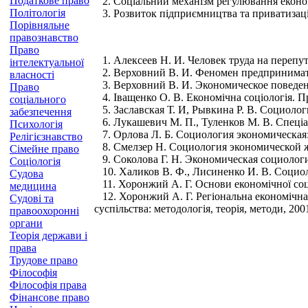
Податкове право
2. Соціальний механізм регулювання еконо
Політологія
3. Розвиток підприємництва та приватизація
Порівняльне
правознавство
Право
1. Алексеев Н. И. Человек труда на переп
інтелектуальної
2. Верховний В. И. Феномен предпринимат
власності
3. Верховний В. И. Экономическое поведен
Право
4. Іващенко О. В. Економічна соціологія. П
соціального
5. Заславская Т. И, Рывкина Р. В. Социоло
забезпечення
6. Лукашевич М. П., Туленков М. В. Спеціальн
Психологія
7. Орлова Л. Б. Социология экономическая: 
Релігієзнавство
8. Смелзер Н. Социология экономической жи
Сімейне право
9. Соколова Г. Н. Экономическая социолог
Соціологія
10. Халиков В. Ф., Лисиненко И. В. Социол
Судова
11. Хоронжий А. Г. Основи економічної соціо
медицина
12. Хоронжий А. Г. Регіональна економічна с
Судові та
суспільства: методологія, теорія, методи, 200
правоохоронні
органи
Теорія держави і
права
Трудове право
Філософія
Філософія права
Фінансове право