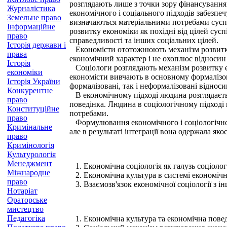
розглядають лише з точки зору фінансування 
Журналістика
економічного і соціального підходів забезпе
Земельне право
визначаються матеріальними потребами суспі
Інформаційне
розвитку економіки як похідні від цілей сусп
право
справедливості та інших соціальних цілей.
Історія держави і
Економісти ототожнюють механізм розвитку е
права
економічний характер і не охоплює відносин
Історія
Соціологи розглядають механізм розвитку ек
економіки
економісти вивчають в основному формалізов
Історія України
формалізовані, так і неформалізовані відноси
Конкурентне
В економічному підході людина розглядається
право
поведінка. Людина в соціологічному підході
Конституційне
потребами.
право
Формулювання економічного і соціологічного 
Кримінальне
але в результаті інтеграції вона одержала яко
право
Кримінологія
Культурологія
Менеджмент
1. Економічна соціологія як галузь соціологі
Міжнародне
2. Економічна культура в системі економічно
право
3. Взаємозв'язок економічної соціології з і
Нотаріат
Ораторське
мистецтво
Педагогіка
1. Економічна культура та економічна повед