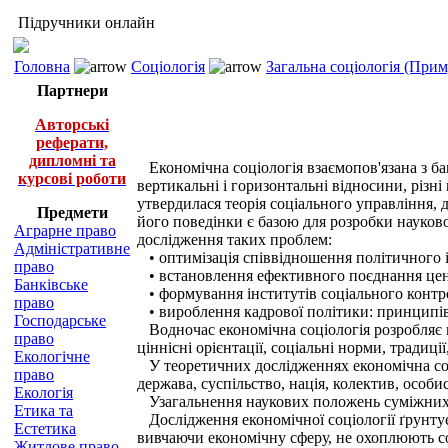
Підручники онлайн
Головна
Соціологія
Загальна соціологія (При
Партнери
Авторські
реферати,
дипломні та
Економічна соціологія взаємопов'язана з бага
курсові роботи
вертикальні і горизонтальні відносини, різні
утвердилася теорія соціального управління, 
Предмети
його поведінки є базою для розробки науково
Аграрне право
дослідження таких проблем:
Адміністративне
• оптимізація співвідношення політичного і
право
• встановлення ефективного поєднання цент
Банківське
• формування інститутів соціального контрол
право
• вироблення кадрової політики: принципів д
Господарське
Водночас економічна соціологія розробляє на
право
ціннісні орієнтації, соціальні норми, традиці
Екологічне
У теоретичних дослідженнях економічна соці
право
держава, суспільство, нація, колектив, особис
Екологія
Узагальнення наукових положень суміжних с
Етика та
Дослідження економічної соціології ґрунтуєт
Естетика
вивчаючи економічну сферу, не охоплюють соц
Житлове право