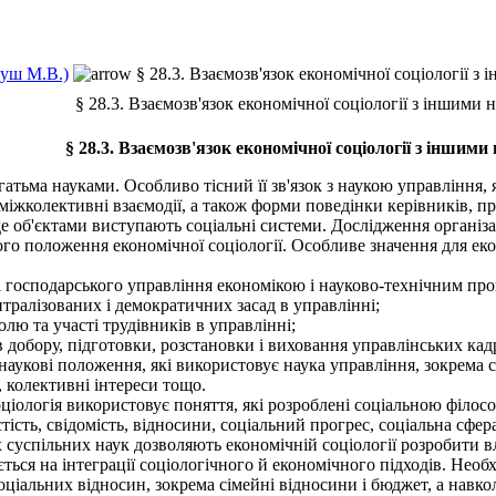
муш М.В.)
§ 28.3. Взаємозв'язок економічної соціології з
§ 28.3. Взаємозв'язок економічної соціології з іншими 
§ 28.3. Взаємозв'язок економічної соціології з іншими
тьма науками. Особливо тісний її зв'язок з наукою управління, я
 міжколективні взаємодії, а також форми поведінки керівників, п
де об'єктами виступають соціальні системи. Дослідження організа
го положення економічної соціології. Особливе значення для еко
 господарського управління економікою і науково-технічним про
ралізованих і демократичних засад в управлінні;
ю та участі трудівників в управлінні;
обору, підготовки, розстановки і виховання управлінських кадрів
укові положення, які використовує наука управління, зокрема со
ї, колективні інтереси тощо.
ологія використовує поняття, які розроблені соціальною філосо
тість, свідомість, відносини, соціальний прогрес, соціальна сфера
успільних наук дозволяють економічній соціології розробити в
ься на інтеграції соціологічного й економічного підходів. Необхі
іальних відносин, зокрема сімейні відносини і бюджет, а навкол