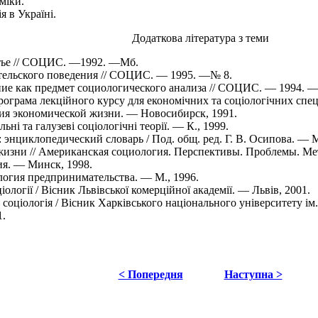
міки.
 в Україні.
Додаткова література з теми
утье // СОЦИС. —1992. —Мб.
ельского поведения // СОЦИС. — 1995. —№ 8.
ие как предмет социологического анализа // СОЦИС. — 1994. —
рограма лекційного курсу для економічних та соціологічних спец
гия экономической жизни. — Новосибирск, 1991.
і та галузеві соціологічні теорії. — К., 1999.
энциклопедический словарь / Под. общ. ред. Г. В. Осипова. — М
зни // Американская социология. Перспективы. Проблемы. Метод
ия. — Минск, 1998.
огия предпринимательства. — М., 1996.
логії / Вісник Львівської комерційної академії. — Львів, 2001.
оціологія / Вісник Харківського національного університету ім.
1.
< Попередня
Наступна >