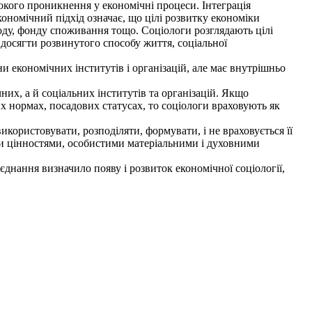
окого проникнення у економічні процеси. Інтеграція
кономічний підхід означає, що цілі розвитку економіки
оду, фонду споживання тощо. Соціологи розглядають цілі
у досягти розвинутого способу життя, соціальної
економічних інститутів і організацій, але має внутрішньо
х, а й соціальних інститутів та організацій. Якщо
 нормах, посадових статусах, то соціологи враховують як
користовувати, розподіляти, формувати, і не враховується її
ими цінностями, особистими матеріальними і духовними
єднання визначило появу і розвиток економічної соціології,