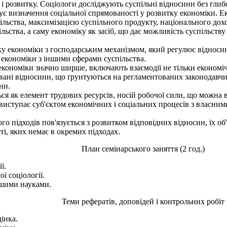
і розвитку. Соціологи досліджують суспільні відносини без глиб
чує визначення соціальної спрямованості у розвитку економіки. Е
льства, максимізацією суспільного продукту, національного дох
ільства, а саму економіку як засіб, що дає можливість суспільств
кономіки з господарським механізмом, який регулює відносини 
 економіки з іншими сферами суспільства.
ономіки значно ширше, включають взаємодії не тільки економічни
ані відносини, що ґрунтуються на регламентованих законодавчих
ни.
 як елемент трудових ресурсів, носій робочої сили, що можна ви
 виступає суб'єктом економічних і соціальних процесів з власн
підходів пов'язується з розвитком відповідних відносин, їх об'
сті, яких немає в окремих підходах.
План семінарського заняття (2 год.)
ї.
ї соціології.
ншими науками.
Теми рефератів, доповідей і контрольних робіт
інка.