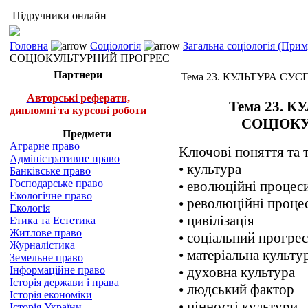
Підручники онлайн
Головна
Соціологія
Загальна соціологія (При
СОЦІОКУЛЬТУРНИЙ ПРОГРЕС
Партнери
Тема 23. КУЛЬТУРА СУ
Авторські реферати,
Тема 23. 
дипломні та курсові роботи
СОЦІОК
Предмети
Аграрне право
Ключові поняття та 
Адміністративне право
• культура
Банківське право
Господарське право
• еволюційні процес
Екологічне право
• революційні проце
Екологія
• цивілізація
Етика та Естетика
Житлове право
• соціальний прогрес
Журналістика
• матеріальна культу
Земельне право
Інформаційне право
• духовна культура
Історія держави і права
• людський фактор
Історія економіки
• цінності культури
Історія України