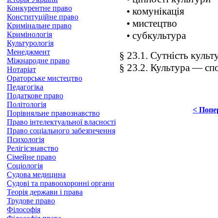
Конкурентне право
• комунікація
Конституційне право
• мистецтво
Кримінальне право
• субкультура
Кримінологія
Культурологія
Менеджмент
§ 23.1. Сутність культ
Міжнародне право
§ 23.2. Культура — сп
Нотаріат
Ораторське мистецтво
Педагогіка
Податкове право
Політологія
< Попе
Порівняльне правознавство
Право інтелектуальної власності
Право соціального забезпечення
Психологія
Релігієзнавство
Сімейне право
Соціологія
Судова медицина
Судові та правоохоронні органи
Теорія держави і права
Трудове право
Філософія