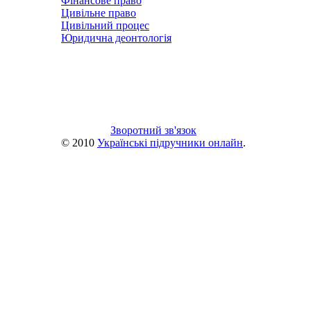
Фінансове право
Цивільне право
Цивільний процес
Юридична деонтологія
Зворотний зв'язок
© 2010
Українські підручники онлайн
.