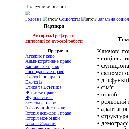
Підручники онлайн
Головна
Соціологія
Загальна соціо
Партнери
Авторські реферати,
Те
дипломні та курсові роботи
Ключові пон
Предмети
Аграрне право
• соціальний
Адміністративне право
• функціона
Банківське право
Господарське право
• феноменол
Екологічне право
• дисфункці
Екологія
• сім'я
Етика та Естетика
Житлове право
• шлюб
Журналістика
• рольовий 
Земельне право
Інформаційне право
• адаптація
Історія держави і права
• структура 
Історія економіки
• демографі
Історія України
Конкурентне право