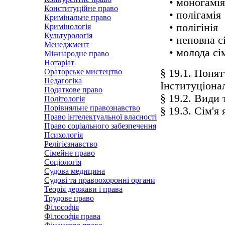
• моногамія
Конституційне право
• полігамія
Кримінальне право
• полігінія
Кримінологія
Культурологія
• неповна сі
Менеджмент
• молода сім
Міжнародне право
Нотаріат
Ораторське мистецтво
§ 19.1. Понят
Педагогіка
Інституціона
Податкове право
§ 19.2. Види 
Політологія
Порівняльне правознавство
§ 19.3. Сім'
Право інтелектуальної власності
Право соціального забезпечення
Психологія
Релігієзнавство
Сімейне право
Соціологія
Судова медицина
Судові та правоохоронні органи
Теорія держави і права
Трудове право
Філософія
Філософія права