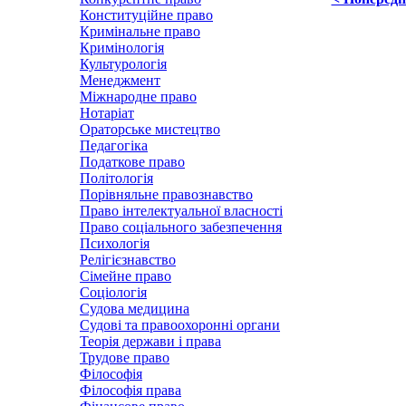
Конституційне право
Кримінальне право
Кримінологія
Культурологія
Менеджмент
Міжнародне право
Нотаріат
Ораторське мистецтво
Педагогіка
Податкове право
Політологія
Порівняльне правознавство
Право інтелектуальної власності
Право соціального забезпечення
Психологія
Релігієзнавство
Сімейне право
Соціологія
Судова медицина
Судові та правоохоронні органи
Теорія держави і права
Трудове право
Філософія
Філософія права