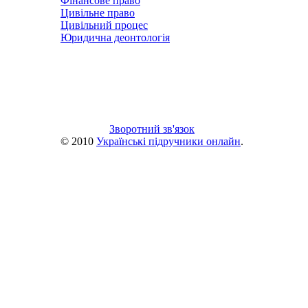
Фінансове право
Цивільне право
Цивільний процес
Юридична деонтологія
Зворотний зв'язок
© 2010
Українські підручники онлайн
.