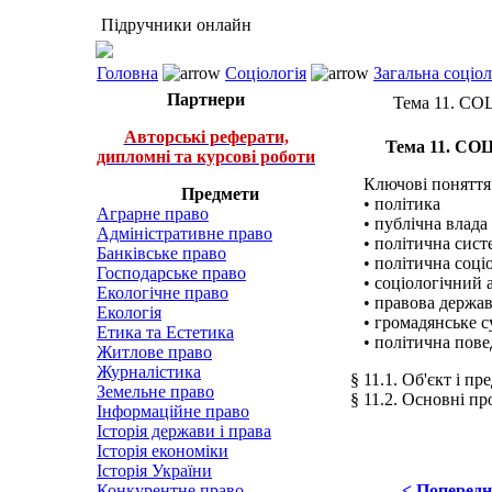
Підручники онлайн
Головна
Соціологія
Загальна соціо
Партнери
Тема 11. С
Авторські реферати,
Тема 11. С
дипломні та курсові роботи
Ключові поняття 
Предмети
• політика
Аграрне право
• публічна влада
Адміністративне право
• політична сист
Банківське право
• політична соціо
Господарське право
• соціологічний а
Екологічне право
• правова держав
Екологія
• громадянське с
Етика та Естетика
• політична пове
Житлове право
Журналістика
§ 11.1. Об'єкт і пр
Земельне право
§ 11.2. Основні пр
Інформаційне право
Історія держави і права
Історія економіки
Історія України
Конкурентне право
< Поперед