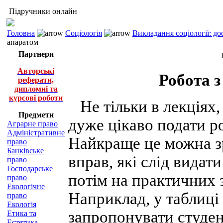
Підручники онлайн
Головна
Соціологія
Викладання соціології: д
апаратом
Партнери
Авторські
Робота 
реферати,
дипломні та
курсові роботи
Не тільки в лекціях,
Предмети
дуже цікаво подати р
Аграрне право
Адміністративне
Найкраще це можна зр
право
Банківське
вправ, які слід видат
право
Господарське
потім на практичних 
право
Екологічне
Наприклад, у таблиці 
право
Екологія
запропонувати студен
Етика та
Естетика