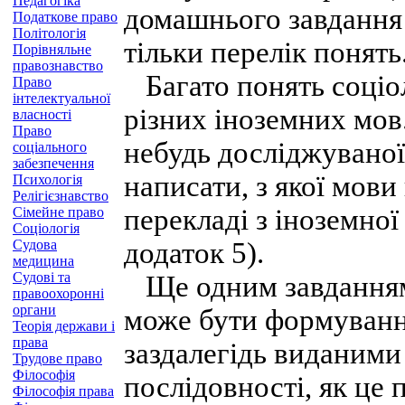
Педагогіка
домашнього завдання 
Податкове право
Політологія
тільки перелік понять
Порівняльне
правознавство
Багато понять соціоло
Право
інтелектуальної
різних іноземних мов
власності
Право
небудь досліджуваної
соціального
забезпечення
написати, з якої мови
Психологія
Релігієзнавство
перекладі з іноземної 
Сімейне право
Соціологія
Судова
додаток 5).
медицина
Судові та
Ще одним завданням 
правоохоронні
органи
може бути формуванн
Теорія держави і
права
заздалегідь виданими
Трудове право
Філософія
послідовності, як це 
Філософія права