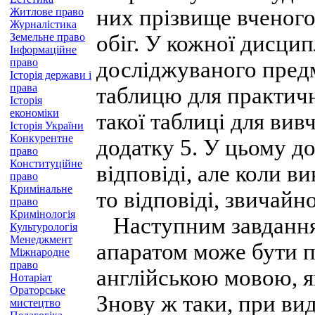
них прізвище вченого
Житлове право
Журналістика
Земельне право
обіг. У кожної дисцип
Інформаційне
право
досліджуваного пред
Історія держави і
права
таблицю для практичн
Історія
економіки
такої таблиці для вив
Історія України
Конкурентне
додатку 5. У цьому д
право
Конституційне
відповіді, але коли в
право
Кримінальне
то відповіді, звичайн
право
Кримінологія
Наступним завданням
Культурологія
Менеджмент
апаратом може бути п
Міжнародне
право
англійською мовою, 
Нотаріат
Ораторське
Знову ж таки, при вид
мистецтво