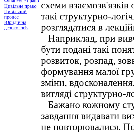
Фінансове право
схеми взаємозв'язків 
Цивільне право
Цивільний
такі структурно-логі
процес
Юридична
розглядатися в лекцій
деонтологія
Наприклад, при вивч
бути подані такі поня
розвиток, розпад, зов
формування малої гру
зміни, вдосконалення
вигляді структурно-ло
Бажано кожному студ
завдання видавати ви
не повторювалися. По