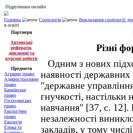
Підручники онлайн
Головна
Соціологія
Викладання соціології: д
в освіті
Партнери
Авторські
Різні фо
реферати,
дипломні та
курсові роботи
Одним з нових підход
Предмети
наявності державних с
Аграрне право
Адміністративне
"державне управління
право
Банківське
гнучкості, настільки 
право
Господарське
навчання" [37, с. 12]
право
Екологічне
незалежності виникл
право
Екологія
закладів, у тому числ
Етика та
Естетика