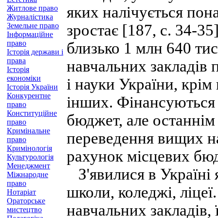
яких налічується пона
Житлове право
Журналістика
Земельне право
зростає [187, с. 34-3
Інформаційне
право
близько 1 млн 640 тис
Історія держави і
права
навчальних закладів 
Історія
економіки
і науки України, крім
Історія України
Конкурентне
інших. Фінансуються
право
Конституційне
бюджет, але останнім
право
Кримінальне
переведення вищих на
право
Кримінологія
рахунок місцевих бюдж
Культурологія
Менеджмент
З'явилися в Україні я
Міжнародне
право
школи, коледжі, ліцеї
Нотаріат
Ораторське
навчальних закладів, 
мистецтво