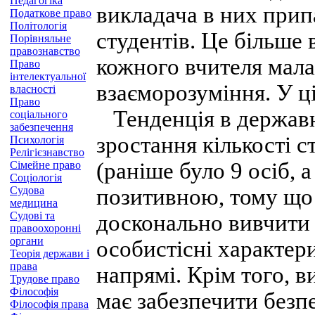
Педагогіка
викладача в них припа
Податкове право
Політологія
студентів. Це більше 
Порівняльне
правознавство
кожного вчителя мала 
Право
інтелектуальної
взаєморозуміння. У ці
власності
Право
Тенденція в державн
соціального
забезпечення
зростання кількості с
Психологія
Релігієзнавство
(раніше було 9 осіб, 
Сімейне право
Соціологія
Судова
позитивною, тому що 
медицина
Судові та
досконально вивчити 
правоохоронні
органи
особистісні характери
Теорія держави і
права
напрямі. Крім того, в
Трудове право
Філософія
має забезпечити безп
Філософія права