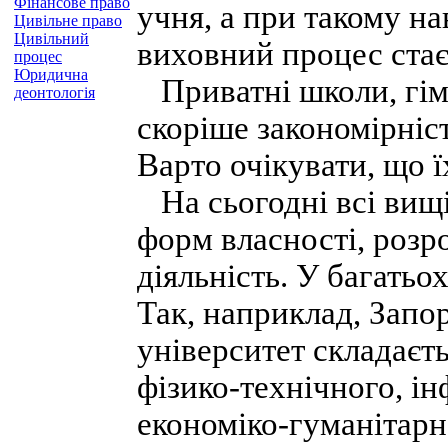
Фінансове право
учня, а при такому на
Цивільне право
Цивільний
виховний процес ста
процес
Юридична
Приватні школи, гімна
деонтологія
скоріше закономірніс
Варто очікувати, що їх
На сьогодні всі вищі
форм власності, розр
діяльність. У багатьо
Так, наприклад, Запо
університет складаєть
фізико-технічного, ін
економіко-гуманітарн