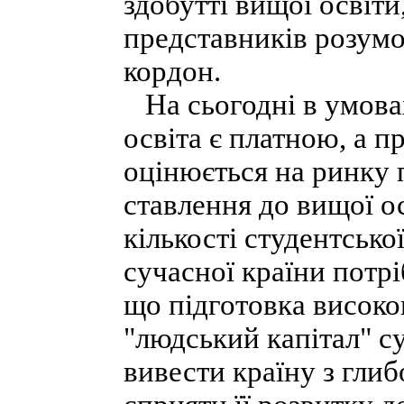
здобутті вищої освіти
представників розумово
кордон.
На сьогодні в умова
освіта є платною, а п
оцінюється на ринку п
ставлення до вищої о
кількості студентськ
сучасної країни потр
що підготовка високо
"людський капітал" су
вивести країну з глиб