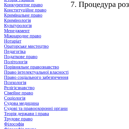
7. Процедура роз
Конкурентне право
Конституційне право
Кримінальне право
Кримінологія
Культурологія
Менеджмент
Міжнародне право
Нотаріат
Ораторське мистецтво
Педагогіка
Податкове право
Політологія
Порівняльне правознавство
Право інтелектуальної власності
Право соціального забезпечення
Психологія
Релігієзнавство
Сімейне право
Соціологія
Судова медицина
Судові та правоохоронні органи
Теорія держави і права
Трудове право
Філософія