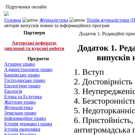
Підручники онлайн
Головна
Журналістика
Теорія журналістики (
авторів випусків новин та інформаційних програм
Партнери
Додаток 1. Редакційні при
Авторські реферати,
Додаток 1. Ред
дипломні та курсові роботи
випусків 
Предмети
Аграрне право
Адміністративне право
1. Вступ
Банківське право
2. Достовірність
Господарське право
Екологічне право
3. Неупереджені
Екологія
Етика та Естетика
4. Безсторонніст
Житлове право
Журналістика
5. Недоторканні
Земельне право
6. Пристойність,
Інформаційне право
Історія держави і права
антигромадська 
Історія економіки
Історія України