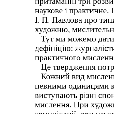
притаманні три розви
наукове і практичне. 
І. П. Павлова про типи
художню, мислительн
Тут ми можемо дати
дефініцію: журналіст
практичного мислення
Це твердження потре
Кожний вид мисленн
певними одиницями ко
виступають різні спо
мислення. При худож