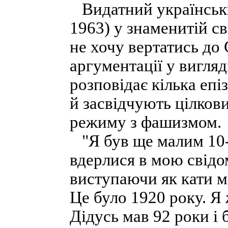
Видатний українськи
1963) у знаменитій с
не хочу вертатись до
аргументації у вигляд
розповідає кілька епіз
й засвідчують цілков
режиму з фашизмом.
"Я був ще малим 10-
вдерлися в мою свід
виступаючи як кати мо
Це було 1920 року. Я ж
Дідусь мав 92 роки і 