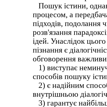
Пошук істини, однак
процесом, а передбач
підходів, подолання 
розв'язання парадоксів
ідей. Унаслідок цьог
пізнання є діалогічні
обговорення важливих
1) виступає неминуч
способів пошуку істи
2) є надійним спосо
внутрішньою діалогіч
3) гарантує найбільш