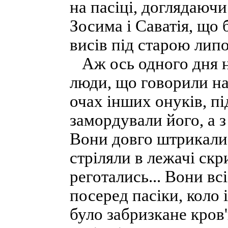
на пасіці, доглядаючи
Зосима і Саватія, що 
висів під старою лип
Аж ось одного дня н
люди, що говорили на 
очах інших онуків, п
замордували його, а з
Вони довго штрикали 
стріляли в лежачі скри
реготались... Вони вс
посеред пасіки, коло 
було забризкане кров'