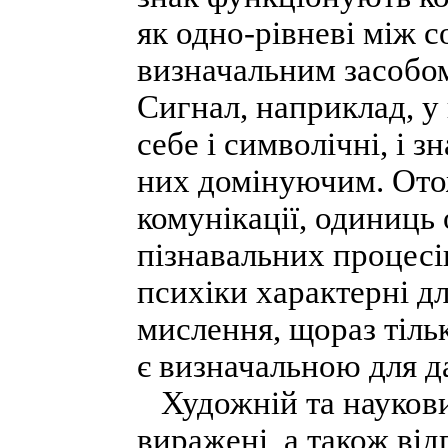
як одно-рівневі між 
визначальним засобом
Сигнал, наприклад, у
себе і символічні, і 
них домінуючим. Ото
комунікації, одиниць
пізнавальних процесів
психіки характерні д
мислення, щораз тільк
є визначальною для д
Художній та наукови
виражені, а також від