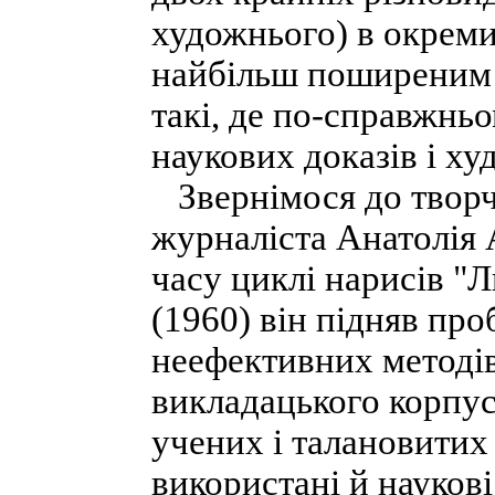
художнього) в окреми
найбільш поширеним 
такі, де по-справжнь
наукових доказів і ху
Звернімося до творч
журналіста Анатолія 
часу циклі нарисів "Л
(1960) він підняв пр
неефективних методів
викладацького корпус
учених і талановитих 
використані й наукові