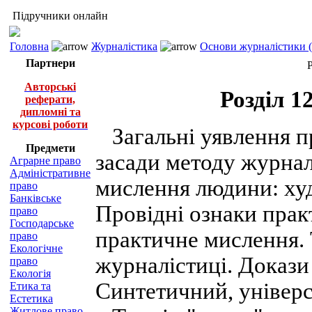
Підручники онлайн
Головна
Журналістика
Основи журналістики (
Партнери
Авторські
Розділ 1
реферати,
дипломні та
курсові роботи
Загальні уявлення пр
Предмети
засади методу журнал
Аграрне право
Адміністративне
мислення людини: худ
право
Банківське
Провідні ознаки прак
право
Господарське
практичне мислення. 
право
Екологічне
журналістиці. Докази
право
Екологія
Синтетичний, універ
Етика та
Естетика
Житлове право