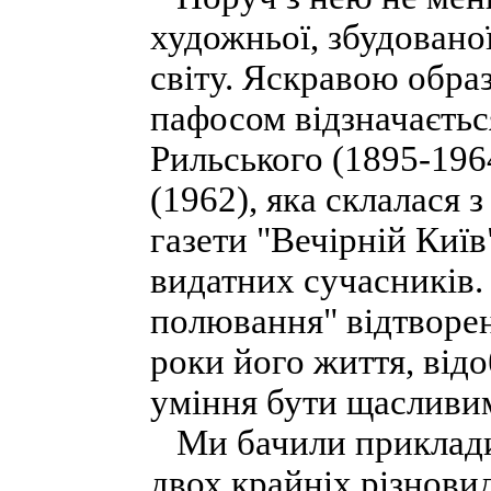
художньої, збудовано
світу. Яскравою обр
пафосом відзначаєть
Рильського (1895-1964
(1962), яка склалася 
газети "Вечірній Київ
видатних сучасників.
полювання" відтворен
роки його життя, від
уміння бути щасливим 
Ми бачили приклади,
двох крайніх різновид