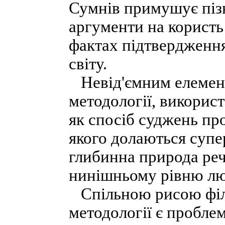
Сумнів примушує пізн
аргументи на користь
фактах підтвердження
світу.
Невід'ємним елемент
методології, використ
як спосіб суджень пр
якого долаються супе
глибинна природа реч
нинішньому рівню люд
Спільною рисою філо
методології є пробле