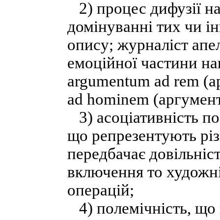
2) процес дифузії на
домінуванні тих чи і
опису; журналіст апе
емоційної частини на
argumentum ad rem (а
ad hominem (аргумент
3) асоціативність по
що репрезентують різ
передбачає довільніст
включення то художні
операцій;
4) полемічність, що 