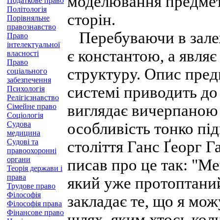
моделювання предмет
Податкове право
Політологія
сторін.
Порівняльне
правознавство
Перебуваючи в залежн
Право
інтелектуальної
є константою, а явл
власності
Право
структуру. Опис пред
соціального
забезпечення
системі приводить до
Психологія
Релігієзнавство
виглядає вичерпаною 
Сімейне право
Соціологія
Судова
особливість тонко пі
медицина
Судові та
століття Ганс Ґеорг Г
правоохоронні
органи
писав про це так: "M
Теорія держави і
права
який уже протоптани
Трудове право
Філософія
закладає те, що я мож
Філософія права
Фінансове право
шлях, яким хтось коли