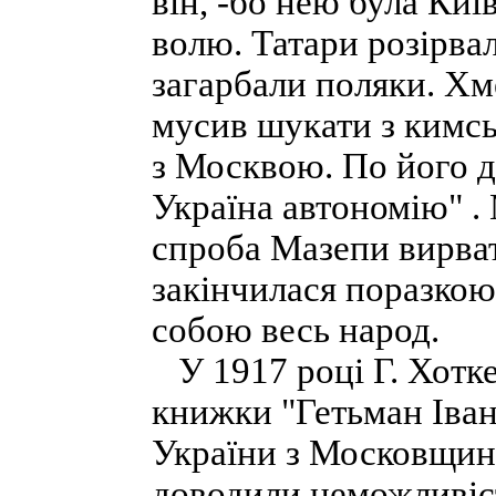
він, -бо нею була Киї
волю. Татари розірва
загарбали поляки. Хм
мусив шукати з кимсь
з Москвою. По його д
Україна автономію" . 
спроба Мазепи вирват
закінчилася поразкою
собою весь народ.
У 1917 році Г. Хотке
книжки "Гетьман Іван
України з Московщино
доводили неможливіст