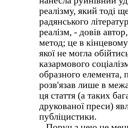
нанесла руйнівний уд
реалізму, який тоді щ
радянського літерату
реалізм, - довів автор
метод; це в кінцевому
якої не могла обійтис
казармового соціалізму
образного елемента, 
розв'язав лише в меж
ця стаття (а таких баг
друкованої преси) яв
публіцистики.
Поруч з нею не менш