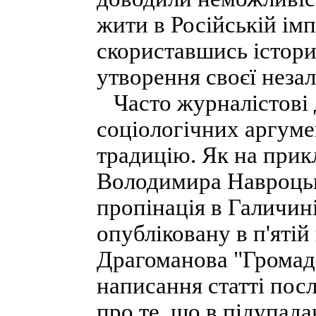
жити в Російській імп
скориставшись істор
утворення своєї неза
Часто журналістові 
соціологічних аргуме
традицію. Як на прик
Володимира Навроцьк
пропінація в Галичині
опубліковану в п'яті
Драгоманова "Громад
написання статті пос
про те, що в підупад