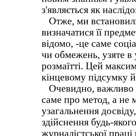
з'являється як наслід
Отже, ми встановили
визначатися її предм
відомо, -це саме соці
чи обмежень, узяте в 
розмаїтті. Цей макси
кінцевому підсумку й
Очевидно, важливо п
саме про метод, а не 
узагальнення досвіду,
здійснення будь-яког
журналістської праці