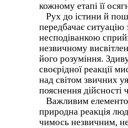
кожному етапі її осяг
Рух до істини й пошу
передбачає ситуацію 
несподіванкою сприй
незвичному висвітлен
його розуміння. Здиву
своєрідної реакції ми
над світом звичних у
пояснення дійсності чи
Важливим елементом 
природна реакція люди
чимось незвичним, н