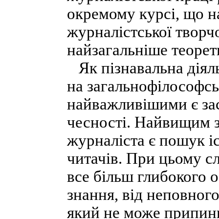
окремому курсі, що н
журналістської творчо
найзагальніше теорет
Як пізнавальна діяль
на загальнофілософськ
найважливішими є зас
чесності. Найвищим 
журналіста є пошук іс
читачів. При цьому сл
все більш глибокого о
знання, від неповного
який не може припини