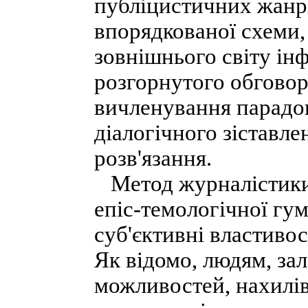
публіцистичних жанрів
впорядкованої схеми, 
зовнішнього світу ін
розгорнутого обговор
вичленування парадок
діалогічного зіставлен
розв'язання.
Метод журналістики 
епіс-темологічної гум
суб'єктивні властивост
Як відомо, людям, за
можливостей, нахилів