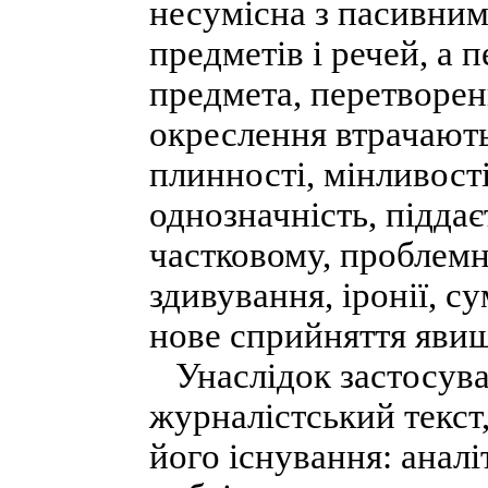
несумісна з пасивним
предметів і речей, а 
предмета, перетворен
окреслення втрачають
плинності, мінливості
однозначність, піддає
частковому, проблемно
здивування, іронії, су
нове сприйняття явищ
Унаслідок застосува
журналістський текст
його існування: анал