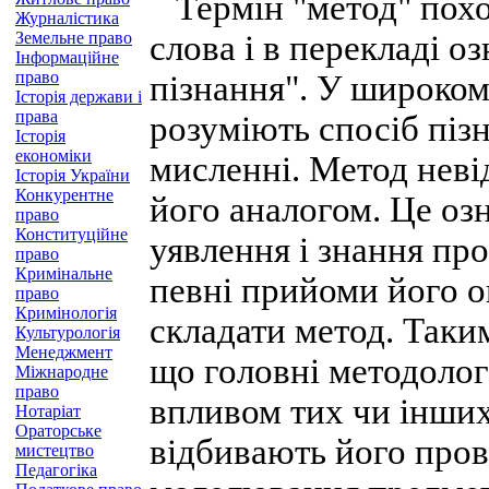
Термін "метод" поход
Журналістика
Земельне право
слова і в перекладі о
Інформаційне
право
пізнання". У широком
Історія держави і
права
розуміють спосіб пізн
Історія
економіки
мисленні. Метод невід
Історія України
Конкурентне
його аналогом. Це оз
право
Конституційне
уявлення і знання пр
право
Кримінальне
певні прийоми його о
право
Кримінологія
складати метод. Таки
Культурологія
Менеджмент
що головні методоло
Міжнародне
право
впливом тих чи інших
Нотаріат
Ораторське
відбивають його пров
мистецтво
Педагогіка