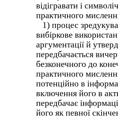
відігравати і символі
практичного мисленн
1) процес зредукува
вибіркове використан
аргументації й утверд
передбачається вичерп
безконечного до конеч
практичного мислення
потенційно в інформ
включення його в акт
передбачає інформац
його як певної скінче