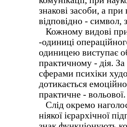
комунікації, при нау
знакові засоби, а при
відповідно - символ, 
Кожному видові прит
-одиниці операційно
одиницею виступає об
практичному - дія. За
сферами психіки худ
дотикається емоційної
практичне - вольової.
Слід окремо наголоси
ніякої ієрархічної під
знак функціонують ко