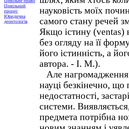
Цивільне право
Цивільний
науковість моїх почин
процес
Юридична
самого стану речей зм
деонтологія
Якщо істину (ventas)
без огляду на її форму
його істинність, а йо
автора. - І. М.).
Але нагромадження н
науці безкінечно, що
недостатності, застар
системи. Виявляється
предмета потрібна нов
новим знанням і уявл