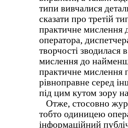
типи вивчалися детал
сказати про третій ти
практичне мислення 
оператора, диспетчера
творчості зводилася 
мислення до найменш
практичне мислення п
рівноправне серед ін
під цим кутом зору на
Отже, стосовно журн
тобто одиницею опера
інформаційний публіч