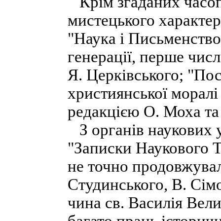
Крім згаданих часопи
мистецького характеру
"Наука і Письменство
генерації, перше числ
Я. Церківського; "По
християнської моралі
редакцією О. Моха та
З органів наукових у
"Записки Наукового Т
не точно продовжувал
Студинського, В. Сімо
чина св. Василія Вел