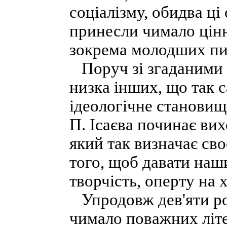
соціалізму, обидва ці
принесли чимало цінн
зокрема молодших пи
Поруч зі згаданими 
низка інших, що так 
ідеологічне становище
П. Ісаєва починає ви
який так визначає сво
того, щоб давати наш
творчість, оперту на 
Упродовж дев'яти рок
чимало поважних літе