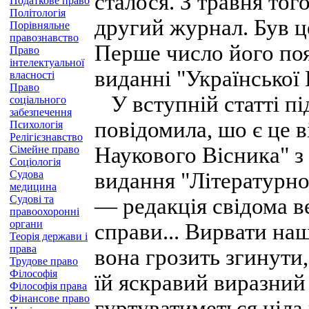
сталося. З травня тог
Податкове право
Політологія
другий журнал. Був ц
Порівняльне
правознавство
Перше число його поя
Право
інтелектуальної
виданні "Української
власності
Право
У вступній статті пі
соціального
забезпечення
повідомила, шо є це 
Психологія
Релігієзнавство
Наукового Вісника" з
Сімейне право
Соціологія
Судова
видання "Літературно
медицина
Судові та
— редакція свідома в
правоохоронні
органи
справи... Вирвати наш
Теорія держави і
права
вона грозить згинути,
Трудове право
Філософія
їй яскравий виразний з
Філософія права
Фінансове право
гуртуватиметься ціла