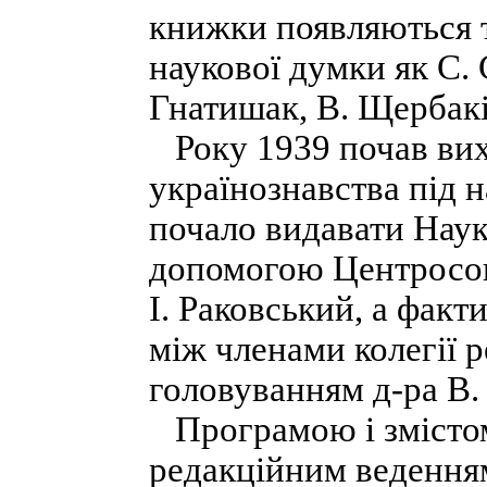
книжки появляються т
наукової думки як С.
Гнатишак, В. Щербакі
Року 1939 почав вих
українознавства під 
почало видавати Наук
допомогою Центросою
І. Раковський, а фак
між членами колегії р
головуванням д-ра В.
Програмою і змістом
редакційним веденням