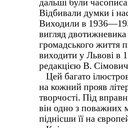
дальші були часопис
Відбивали думки і на
Виходили в 1936—1938
вигляд двотижневика 
громадського життя п
виходити у Львові в 1
редакцією В. Сімовича
Цей багато ілюстров
на кожний прояв літе
творчості. Під вправ
він одно з поважних м
піднісши її на європе