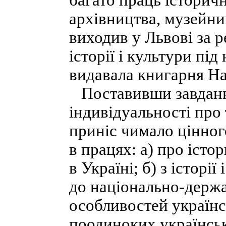
багато праць історичн
архівництва, музейн
виходив у Львові за 
історії і культури пі
видавала книгарня На
Поставивши завданн
індивідуальності про
приніс чимало цінног
в працях: а) про істо
в Україні; б) з історі
до національно-держа
особливостей українсь
поодиноких українськ