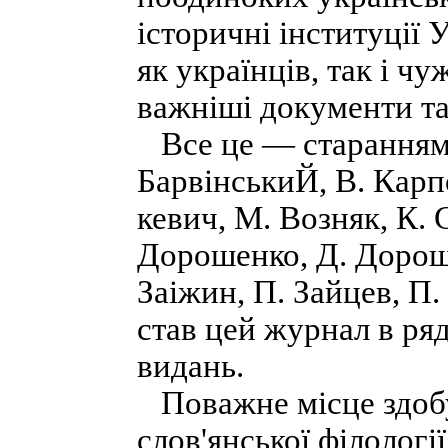
історичні інституції 
як українців, так і ч
важніші документи та
Все це — старанням і
БарвінськиЙ, В. Карпо
кевич, М. Возняк, К. 
Дорошенко, Д. Дороше
Заіжин, П. Зайцев, П.
став цей журнал в ря
видань.
Поважне місце здобу
слов'янської філологі