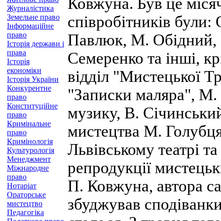
Ковжуна. Був це міся
Журналістика
Земельне право
співробітників були:
Інформаційне
право
Павлюк, М. Обідний, 
Історія держави і
права
Семеренко та інші, к
Історія
економіки
відділ "Мистецької Т
Історія України
Конкурентне
"Записки маляра", М
право
Конституційне
музику, В. Січинський
право
Кримінальне
мистецтва М. Голубця
право
Кримінологія
Львівському театрі т
Культурологія
Менеджмент
репродукції мистецьк
Міжнародне
право
П. Ковжуна, автора с
Нотаріат
Ораторське
збуджував сподіванки
мистецтво
Педагогіка