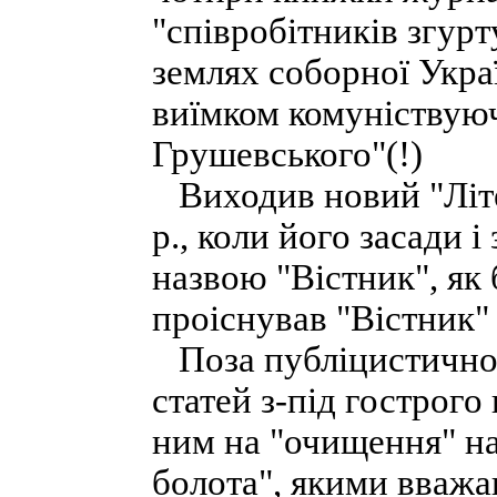
"співробітників згурт
землях соборної Украї
виїмком комуніствуючи
Грушевського"(!)
Виходив новий "Літе
р., коли його засади 
назвою "Вістник", як
проіснував "Вістник" 
Поза публіцистичною
статей з-під гострого
ним на "очищення" нац
болота", якими вважа