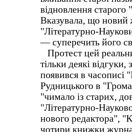
відновлення старого 
Вказувала, що новий 
"Літературно-Наукови
— суперечить його сві
Протест цей реальних
тільки деякі відгуки, 
появився в часописі
Рудницького в "Громад
"чимало із старих, до
"Літературно-Науково
нового редактора", 
чотири книжки журнал