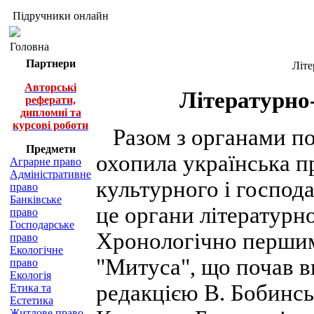
Підручники онлайн
Головна
Партнери
Літе
Авторські
Літературно-
реферати,
дипломні та
курсові роботи
Разом з органами по
Предмети
охопила українська пр
Аграрне право
Адміністративне
культурного і господ
право
Банківське
це органи літературн
право
Господарське
Хронологічно першим
право
Екологічне
"Митуса", що почав ви
право
Екологія
редакцією В. Бобинськ
Етика та
Естетика
Житлове право