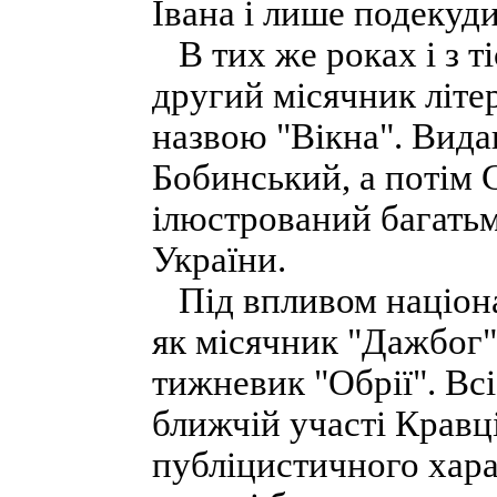
Івана і лише подекуд
В тих же роках і з т
другий місячник літер
назвою "Вікна". Вида
Бобинський, а потім 
ілюстрований багатьм
України.
Під впливом націонал
як місячник "Дажбог"
тижневик "Обрії". Вс
ближчій участі Кравц
публіцистичного хара