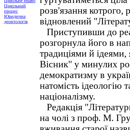
Цивільне право
Цивільний
розв'язання котрого, 
процес
Юридична
відновлений "Літерат
деонтологія
Приступивши до реалі
розгорнула його в на
традиціями й ідеями,
Вісник" у минулих ро
демократизму в украї
натомість ідеологію т
націоналізму.
Редакція "Літературн
на чолі з проф. М. Г
вживання старої назв