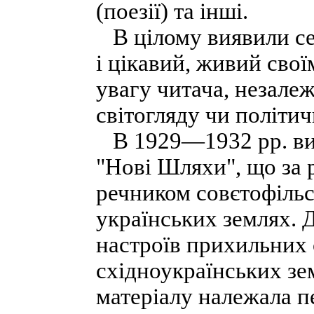
(поезії) та інші.
В цілому виявили се
і цікавий, живий свої
увагу читача, незалеж
світогляду чи політи
В 1929—1932 рр. вих
"Нові Шляхи", що за
речником совєтофільс
українських землях. 
настроїв прихильних 
східноукраїнських зе
матеріалу належала п