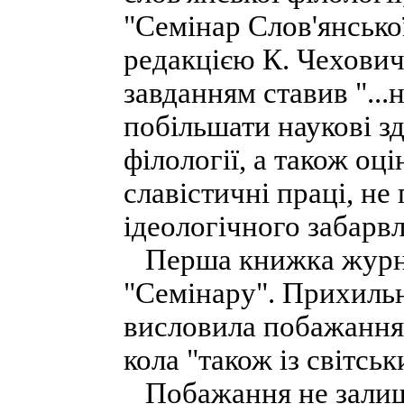
"Семінар Слов'янської
редакцією К. Чеховича
завданням ставив "...
побільшати наукові зд
філології, а також оці
славістичні праці, не
ідеологічного забарв
Перша книжка журна
"Семінару". Прихильн
висловила побажання
кола "також із світськ
Побажання не залишил