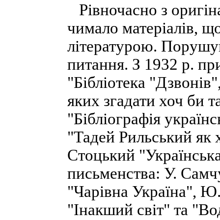
Рівночасно з оригін
чимало матеріалів, щ
літературою. Порушув
питання. З 1932 р. п
"Бібліотека "Дзвонів"
яких згадати хоч би т
"Бібліографія українс
"Тадей Рильський як х
Стоцький "Українська 
письменства: У. Самчу
"Чарівна Україна", Ю
"Інакший світ" та "Во