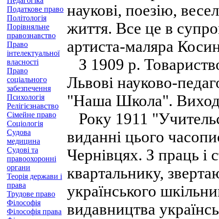
Педагогіка
наукові, поезію, весе
Податкове право
Політологія
життя. Все це в супр
Порівняльне
правознавство
артиста-маляра Коси
Право
інтелектуальної
З 1909 р. Товариство
власності
Право
Львові науково-педаг
соціального
забезпечення
"Наша Школа". Виход
Психологія
Релігієзнавство
Року 1911 "Учительс
Сімейне право
Соціологія
Судова
виданні цього часопи
медицина
Судові та
Чернівцях. З праць і 
правоохоронні
органи
квартальнику, звертают
Теорія держави і
права
українського шкільниц
Трудове право
Філософія
видавництва українс
Філософія права