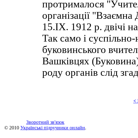
протрималося "Учите
організації "Взаємна
15.IX. 1912 р. двічі н
Так само і суспільно
буковинського вчител
Вашківцях (Буковина) 
роду органів слід зга
<
Зворотний зв'язок
© 2010
Українські підручники онлайн
.