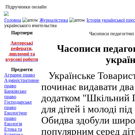
Підручники онлайн
Головна
Журналістика
Історія української пр
українського вчительства
Партнери
Часописи педагогічні 
Авторські
Часописи педагог
реферати,
дипломні та
украї
курсові роботи
Предмети
Українське Товарист
Аграрне право
Адміністративне
починає видавати два
право
Банківське
додатком "Шкільний 
право
Господарське
для дітей і молоді пі
право
Екологічне
Обидва здобули широк
право
Екологія
популярним серед діте
Етика та
Естетика