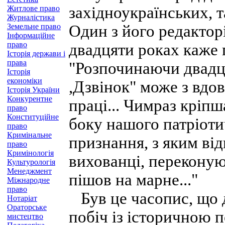
західноукраїнських, т
Житлове право
Журналістика
Земельне право
Один з його редакто
Інформаційне
право
двадцяти роках каже
Історія держави і
права
"Розпочинаючи двадця
Історія
економіки
,Дзвінок" може з вдо
Історія України
Конкурентне
праці... Чимраз кріпш
право
Конституційне
боку нашого патріотич
право
Кримінальне
признання, з яким від
право
Кримінологія
вихованці, переконую
Культурологія
Менеджмент
пішов на марне..."
Міжнародне
право
Був це часопис, що д
Нотаріат
Ораторське
побіч із історичною п
мистецтво