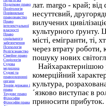
Педагогіка
лат. margo - край; від
Податкове право
Політологія
несуттєвий, другоряд
Порівняльне
правознавство
вилучених цивілізаціє
Право
інтелектуальної
культурного ґрунту. 
власності
Право
місті, емігранти, ті,
соціального
забезпечення
через втрату роботи, 
Психологія
Релігієзнавство
пошуку нових світогл
Сімейне право
Соціологія
Судова
Найхарактернішою ри
медицина
Судові та
комерційний характер
правоохоронні
органи
культура, розрахован
Теорія держави і
права
´язково виступає в ро
Трудове право
Філософія
приносити прибуток. 
Філософія права