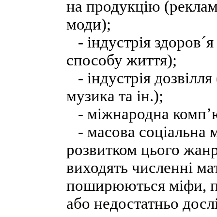
на продукцію (реклама
моди);
- індустрія здоров´я
способу життя);
- індустрія дозвілля
музика та ін.);
- міжнародна комп’ю
- масова соціальна мі
розвитком цього жанр
виходять численні ма
поширюються міфи, пс
або недостатньо досл