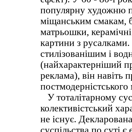
популярну художню п
міщанським смакам, б
матрьошки, керамічні 
картини з русалками.
стилізованішим і вод
(найхарактерніший пр
реклама), він навіть п
постмодерністського 
У тоталітарному сусп
колективістський хар
не існує. Декларована
суспільства по суті є