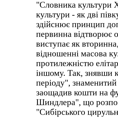
"Словника культури X
культури - як дві пів
здійснює принцип до
первинна відтворює о
виступає як вторинна
відношенні масова ку
протилежністю елітарн
іншому. Так, знявши 
періоду", знаменитий
заощадив кошти на ф
Шиндлера", що розпов
"Сибірського цируль