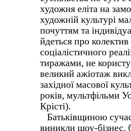
художня еліта на замо
художній культурі ма
почуттям та індивіду
йдеться про колектив 
соціалістичного реал
тиражами, не користу
великий ажіотаж викл
західної масової куль
років, мультфільми У
Крісті).
Батьківщиною сучасн
виникли шоу-бізнес, б