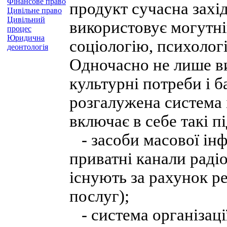
Фінансове право
продукт сучасна захід
Цивільне право
Цивільний
використовує могутні
процес
Юридична
соціологію, психолог
деонтологія
Одночасно не лише в
культурні потреби і б
розгалужена система 
включає в себе такі п
- засоби масової інф
приватні канали радіо
існують за рахунок р
послуг);
- система організаці