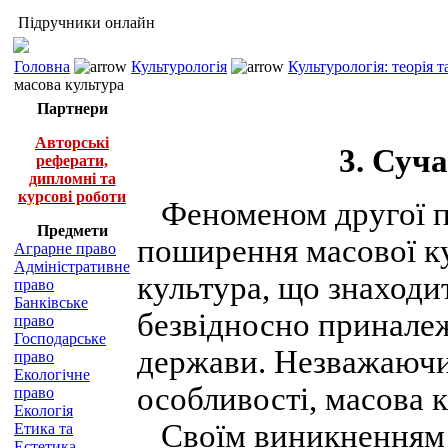
Підручники онлайн
Головна
Культурологія
Культурологія: теорія т
масова культура
Партнери
Авторські
3. Суч
реферати,
дипломні та
курсові роботи
Феноменом другої по
Предмети
поширення масової ку
Аграрне право
Адміністративне
культура, що знаходи
право
Банківське
безвідносно приналежн
право
Господарське
держави. Незважаючи 
право
Екологічне
особливості, масова 
право
Екологія
Своїм виникненням 
Етика та
Естетика