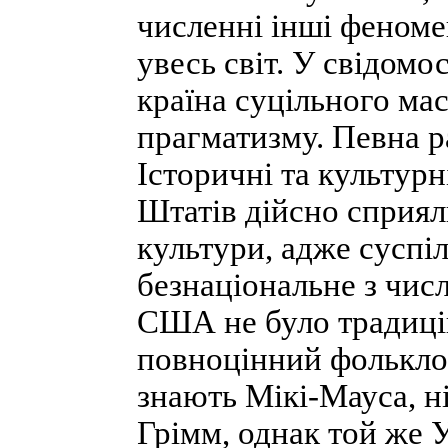
численні інші феном
увесь світ. У свідомо
країна суцільного мас
прагматизму. Певна ра
Історичні та культур
Штатів дійсно сприял
культури, адже суспіл
безнаціональне з чис
США не було традицій
повноцінний фольклор
знають Мікі-Мауса, ні
Грімм, однак той же 