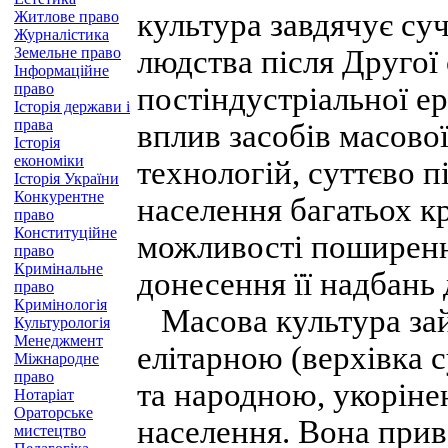
культура завдячує суч
Житлове право
Журналістика
Земельне право
людства після Другої 
Інформаційне
право
постіндустріальної е
Історія держави і
права
вплив засобів масово
Історія
економіки
технологій, суттєво п
Історія України
Конкурентне
населення багатьох к
право
Конституційне
можливості поширення
право
Кримінальне
донесення її надбань 
право
Кримінологія
Масова культура зай
Культурологія
Менеджмент
елітарною (верхівка с
Міжнародне
право
та народною, укоріне
Нотаріат
Ораторське
населення. Вона прив
мистецтво