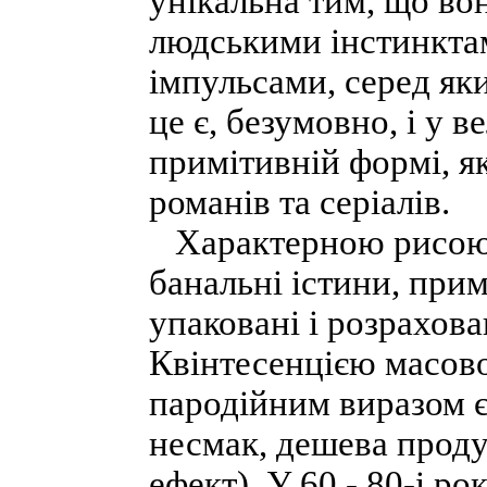
унікальна тим, що во
людськими інстинктам
імпульсами, серед яки
це є, безумовно, і у в
примітивній формі, я
романів та серіалів.
Характерною рисою ма
банальні істини, прим
упаковані і розрахова
Квінтесенцією масово
пародійним виразом є т
несмак, дешева проду
ефект). У 60 - 80-і р