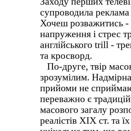
Заходу перших телевіз
супроводила реклама 
Хочеш розважитись - 
напруження і стрес тр
англійського trill - тр
та кросворд.
По-друге, твір масов
зрозумілим. Надмірна
прийоми не сприймаю
переважно є традицій
масового загалу роз
реалістів XIX ст. та 