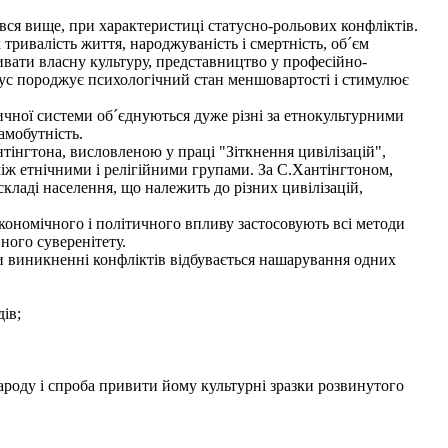
вся вище, при характеристиці статусно-рольових конфліктів.
тривалість життя, народжуваність і смертність, об´єм
ивати власну культуру, представництво у професійно-
атус породжує психологічний стан меншовартості і стимулює
ичної системи об´єднуються дуже різні за етнокультурними
амобутність.
тінгтона, висловленою у праці "Зіткнення цивілізацій",
між етнічними і релігійними групами. За С.Хантінгтоном,
складі населення, що належить до різних цивілізацій,
економічного і політичного впливу застосовують всі методи
ного суверенітету.
и виникненні конфліктів відбувається нашарування одних
ів;
народу і спроба привити йому культурні зразки розвинутого