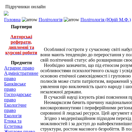
Підручники онлайн
Головна
Політологія
Політологія (Юрій М.Ф.)
Партнери
Авторські
реферати,
дипломні та
Особливої гостроти у сучасному світі набу
курсові роботи
вони мають тенденцію до переростання у пол
свій політичний статус або розширивши своє
Предмети
Необхідно зазначити, що під етносом розуміє
Аграрне право
особливостями психологічного складу і усвідо
Адміністративне
основою етнічної самосвідомості і груповою 
право
полюсів може стати патріотизм, виражений у 
Банківське
уявлення про виключність цього народу і шов
право
незалежної держави.
Господарське
В сучасній науці існують різні пояснення п
право
Неомарксизм бачить причину національного 
Екологічне
високорозвинутими і периферійними регіонам
право
сировинні й людські ресурси. Цей аргумент 
Екологія
Згідно з модернізаційним підходом перехід 
Етика та
можливостей і за доступ до найефективніших
Естетика
структури, ростом масового безробіття. В пол
Житлове право