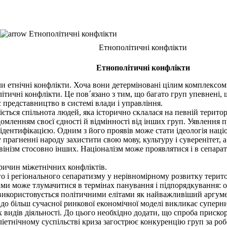
Етнополітичні конфлікти
Етнополітичні конфлікти
Етнополітичні конфлікти
ли етнічні конфлікти. Хоча вони детерміновані цілим комплексом
ітичні конфлікти. Це пов´язано з тим, що багато груп упевнені
 представництво в системі влади і управління.
ться спільнота людей, яка історично склалася на певній територ
мленням своєї єдності й відмінності від інших груп. Уявлення пр
ідентифікацією. Одним з його проявів може стати ідеологія наці
прагненні народу захистити свою мову, культуру і суверенітет, а 
інізм стосовно інших. Націоналізм може проявлятися і в сепарати
ричин міжетнічних конфліктів.
і регіонального сепаратизму у нерівномірному розвитку територ
и може тлумачитися в термінах панування і підпорядкування: о
використовується політичними елітами як найважливіший аргумент
до більш сучасної ринкової економічної моделі викликає супер
 видів діяльності. До цього необхідно додати, що спроба приско
іетнічному суспільстві криза загострює конкуренцію груп за робоч