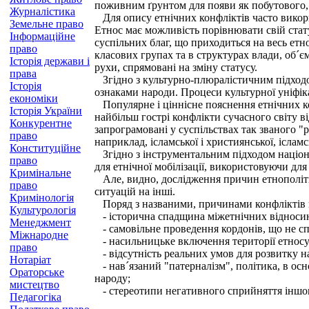
поживним ґрунтом для появи як побутового, т
Журналістика
Для опису етнічних конфліктів часто викори
Земельне право
Етнос має можливість порівнювати свій стату
Інформаційне
суспільних благ, що приходиться на весь етн
право
класових групах та в структурах влади, об´
Історія держави і
рухи, спрямовані на зміну статусу.
права
Згідно з культурно-плюралістичним підходом
Історія
ознаками народи. Процеси культурної уніфік
економіки
Популярне і ціннісне пояснення етнічних ко
Історія України
найбільш гострі конфлікти сучасного світу в
Конкурентне
запрограмовані у суспільствах так званого "р
право
наприклад, ісламської і християнської, ісламсь
Конституційне
Згідно з інструментальним підходом націонал
право
для етнічної мобілізації, використовуючи дл
Кримінальне
Але, видно, дослідження причин етнополіти
право
ситуацій на інші.
Кримінологія
Поряд з названими, причинами конфліктів м
Культурологія
- історична спадщина міжетнічних відносин:
Менеджмент
- самовільне проведення кордонів, що не сп
Міжнародне
- насильницьке включення території етносу
право
- відсутність реальних умов для розвитку н
Нотаріат
- нав´язаний "патерналізм", політика, в осн
Ораторське
народу;
мистецтво
- стереотипи негативного сприйняття іншог
Педагогіка