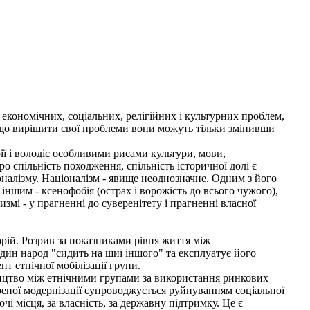
 економічних, соціальних, релігійних і культурних проблем,
, що вирішити свої проблеми вони можуть тільки змінивши
ії і володіє особливими рисами культури, мови,
о спільність походження, спільність історичної долі є
оналізму. Націоналізм - явище неоднозначне. Одним з його
іншим - ксенофобія (острах і ворожість до всього чужого),
змі - у прагненні до суверенітету і прагненні власної
ій. Розрив за показниками рівня життя між
дин народ "сидить на шиї іншого" та експлуатує його
 етнічної мобілізації групи.
ництво між етнічними групами за використання ринкових
реної модернізації супроводжується руйнуванням соціальної
і місця, за власність, за державну підтримку. Це є