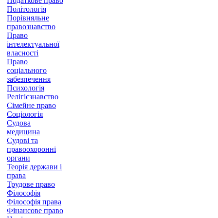
Податкове право
Політологія
Порівняльне
правознавство
Право
інтелектуальної
власності
Право
соціального
забезпечення
Психологія
Релігієзнавство
Сімейне право
Соціологія
Судова
медицина
Судові та
правоохоронні
органи
Теорія держави і
права
Трудове право
Філософія
Філософія права
Фінансове право