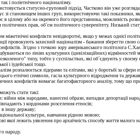
ак і поліетнічного націоналізму.
стовується статусно-груповий підхід. Частково він уже розгляда
с зі становищем інших груп, використовуючи такі показники, як 
ос в цілому або на окремого його представника, можливість розв
єм політичних прав, об´єм політичного суверенітету. Низький ст
 міжетнічні конфлікти невідворотні, якщо у межах однієї політ
ації провокують захисний націоналізм - бажання зберегти свою с
нфліктів. Згідно з точкою зору американського політолога С.Хан
ідбуваються по лініях культурних (цивілізаційних) відмінностей 
озколеного" типу, тобто у суспільствах, які об´єднують у своєму 
кої і іудейської тощо.
ізм розпалюється лідерами та елітами, які у боротьбі за сфери 
я цього етнічні символи, гасла культурного відродження та держав
чних конфліктів вимагає багатофакторного аналізу, тому що пр
ожуть стати такі:
 війни між народами, нанесені образи, випадки депортації народ
івпадають з кордонами розселення етносів;
 в іншу державу;
аціональної культури, навчання рідною мовою;
ові якої лежить уявлення про архаїчність способу життя малого 
о народу.