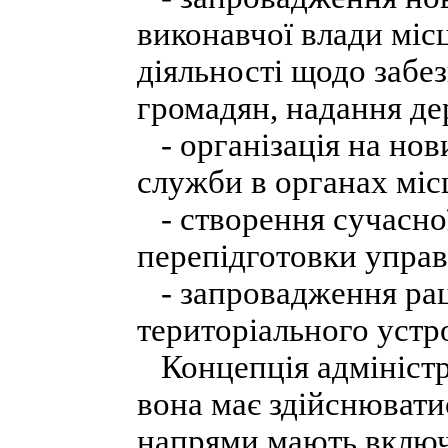
виконавчої влади міс
діяльності щодо забез
громадян, надання де
- організація на нов
служби в органах міс
- створення сучасної
перепідготовки управ
- запровадження рац
територіального устр
Концепція адміністр
вона має здійснюватис
напрями мають включ