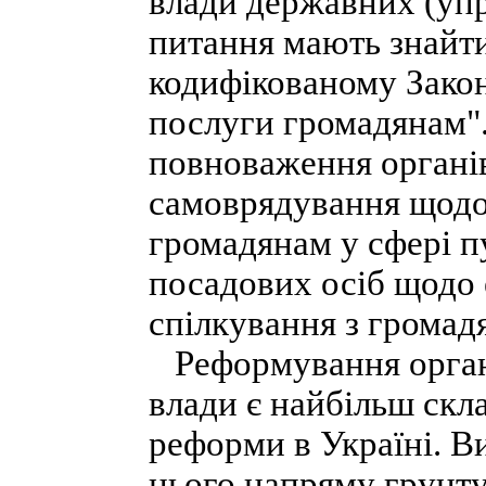
влади державних (упр
питання мають знайти
кодифікованому Закон
послуги громадянам".
повноваження органів
самоврядування щодо
громадянам у сфері пу
посадових осіб щодо 
спілкування з громад
Реформування органі
влади є найбільш ск
реформи в Україні. В
цього напряму грунт