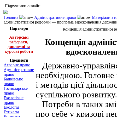
Підручники онлайн
Головна
Адміністративне право
Матеріали з 
адміністративної реформи — програма вдосконалення державн
Партнери
Концепція адміністративної 
Авторські
Концепція адміні
реферати,
дипломні та
вдосконален
курсові роботи
Предмети
Державно-управлінськ
Аграрне право
Адміністративне
необхідною. Головне 
право
Банківське
і методів цієї діяльн
право
Господарське
суспільного розвитку.
право
Екологічне
Потреби в таких змі
право
Екологія
про себе у кризові п
Етика та
Естетика