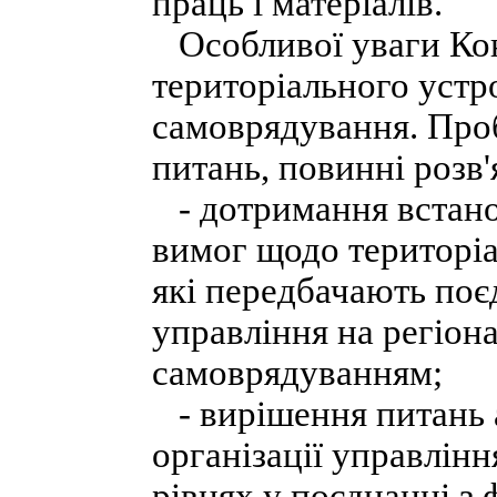
праць і матеріалів.
Особливої уваги Конц
територіального устр
самоврядування. Про
питань, повинні розв'
- дотримання встано
вимог щодо територіал
які передбачають по
управління на регіон
самоврядуванням;
- вирішення питань 
організації управлін
рівнях у поєднанні з