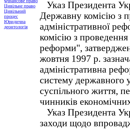
Фінансове право
Указ Президента Укра
Цивільне право
Цивільний
Державну комісію з п
процес
Юридична
адміністративної ре
деонтологія
комісію з проведення 
реформи", затверджен
жовтня 1997 p. зазна
адміністративна рефо
систему державного 
суспільного життя, пе
чинників економічних
Указ Президента Укра
заходи щодо впровадж