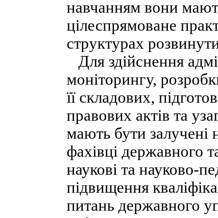
навчанням вони мают
цілеспрямоване прак
структурах розвинути
Для здійснення адмі
моніторингу, розроб
її складових, підгото
правових актів та уз
мають бути залучені н
фахівці державного т
наукові та науково-пе
підвищення кваліфікац
питань державного уп