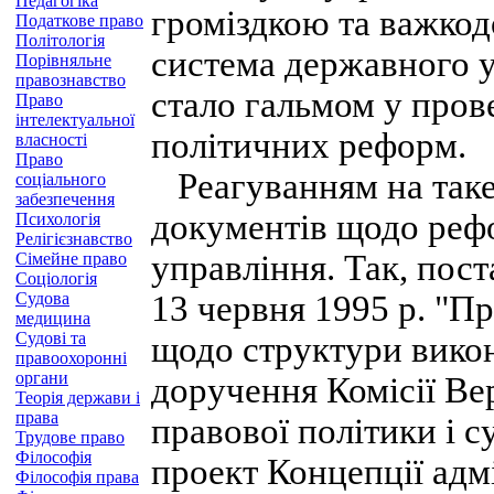
Педагогіка
громіздкою та важко
Податкове право
Політологія
система державного у
Порівняльне
правознавство
стало гальмом у пров
Право
інтелектуальної
політичних реформ.
власності
Право
Реагуванням на таке
соціального
забезпечення
документів щодо реф
Психологія
Релігієзнавство
управління. Так, пос
Сімейне право
Соціологія
Судова
13 червня 1995 p. "П
медицина
Судові та
щодо структури викона
правоохоронні
органи
доручення Комісії Ве
Теорія держави і
права
правової політики і 
Трудове право
Філософія
проект Концепції адм
Філософія права