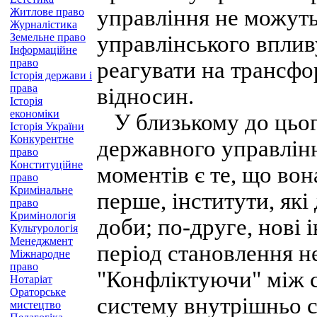
управління не можуть
Житлове право
Журналістика
Земельне право
управлінського вплив
Інформаційне
право
реагувати на трансф
Історія держави і
права
відносин.
Історія
економіки
У близькому до цього
Історія України
Конкурентне
державного управлінн
право
Конституційне
моментів є те, що вон
право
Кримінальне
перше, інститути, які
право
Кримінологія
доби; по-друге, нові
Культурологія
Менеджмент
період становлення н
Міжнародне
право
"Конфліктуючи" між с
Нотаріат
Ораторське
систему внутрішньо 
мистецтво