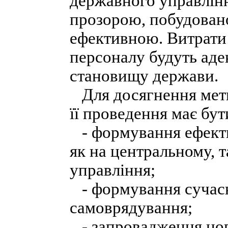
державного управлінн
прозорою, побудован
ефективною. Витрати
персоналу будуть ад
становищу держави.
Для досягнення мети
її проведення має бут
- формування ефектив
як на центральному, т
управління;
- формування сучасн
самоврядування;
- запровадження нов