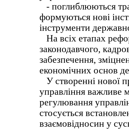
- поглиблюються тра
формуються нові інст
інструменти державно
На всіх етапах рефо
законодавчого, кадро
забезпечення, зміцне
економічних основ д
У створенні нової п
управління важливе м
регулювання управлін
стосується встановлен
взаємовідносин у сусп