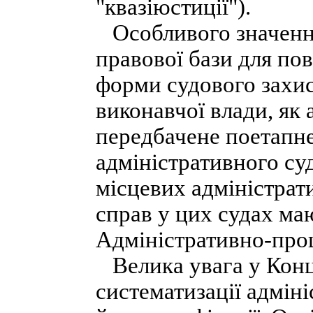
"квазіюстиції").
Особливого значення
правової бази для по
форми судового захис
виконавчої влади, як
передбачене поетапн
адміністративного суд
місцевих адміністрат
справ у цих судах ма
Адміністративно-про
Велика увага у Конц
систематизації адмін