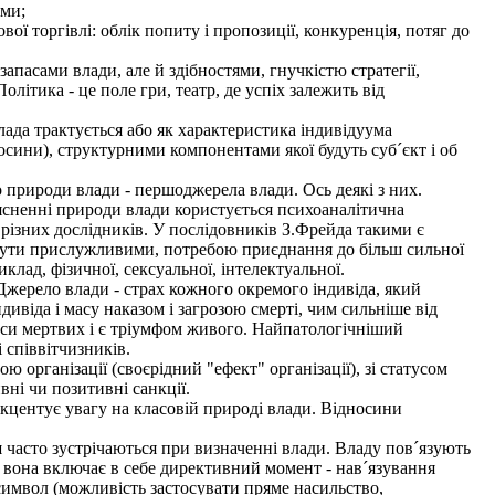
ами;
ої торгівлі: облік попиту і пропозиції, конкуренція, потяг до
апасами влади, але й здібностями, гнучкістю стратегії,
ітика - це поле гри, театр, де успіх залежить від
лада трактується або як характеристика індивідуума
осини), структурними компонентами якої будуть суб´єкт і об
природи влади - першоджерела влади. Ось деякі з них.
ясненні природи влади користується психоаналітична
 різних дослідників. У послідовників З.Фрейда такими є
х бути прислужливими, потребою приєднання до більш сильної
клад, фізичної, сексуальної, інтелектуальної.
жерело влади - страх кожного окремого індивіда, який
дивіда і масу наказом і загрозою смерті, чим сильніше від
маси мертвих і є тріумфом живого. Найпатологічніший
 співвітчизників.
 організації (своєрідний "ефект" організації), зі статусом
вні чи позитивні санкції.
кцентує увагу на класовій природі влади. Відносини
 часто зустрічаються при визначенні влади. Владу пов´язують
, вона включає в себе директивний момент - нав´язування
 символ (можливість застосувати пряме насильство,