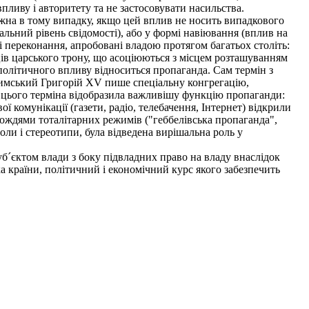
пливу і авторитету та не застосовувати насильства.
жна в тому випадку, якщо цей вплив не носить випадкового
альний рівень свідомості), або у формі навіювання (вплив на
і переконання, апробовані владою протягом багатьох століть:
аців царського трону, що асоціюються з місцем розташуванням
політичного впливу відноситься пропаганда. Сам термін з
 римський Григорій XV пише спеціальну конгрегацію,
ня цього терміна відобразила важливішу функцію пропаганди:
ої комунікації (газети, радіо, телебачення, Інтернет) відкрили
ождями тоталітарних режимів ("геббелівська пропаганда",
оли і стереотипи, була відведена вирішальна роль у
уб´єктом влади з боку підвладних право на владу внаслідок
ка країни, політичний і економічний курс якого забезпечить