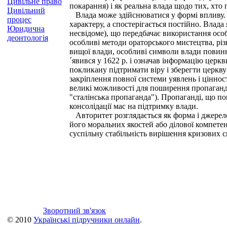
Цивільне право
покарання) і як реальна влада щодо тих, хто
Цивільний
Влада може здійснюватися у формі впливу. 
процес
характеру, а спостерігається постійно. Влад
Юридична
несвідоме), що передбачає використання особ
деонтологія
особливі методи ораторського мистецтва, різ
вищої влади, особливі символи влади повинн
´явився у 1622 p. і означав інформацію цер
покликану підтримати віру і зберегти церкв
закріплення повної системи уявлень і цінносте
великі можливості для поширення пропаганди
"сталінська пропаганда"). Пропаганді, що по
консолідації мас на підтримку влади.
Авторитет розглядається як форма і джерело
його моральних якостей або ділової компетенц
суспільну стабільність вирішення кризових си
Зворотний зв'язок
© 2010
Українські підручники онлайн
.