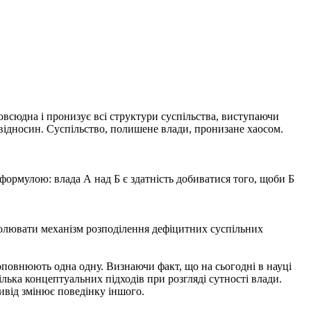
овсюдна і пронизує всі структури суспільства, виступаючи
 відносин. Суспільство, полишене влади, пронизане хаосом.
 формулою: влада А над Б є здатність добиватися того, щоби Б
тролювати механізм розподілення дефіцитних суспільних
повнюють одна одну. Визнаючи факт, що на сьогодні в науці
ілька концептуальних підходів при розгляді сутності влади.
ндивід змінює поведінку іншого.