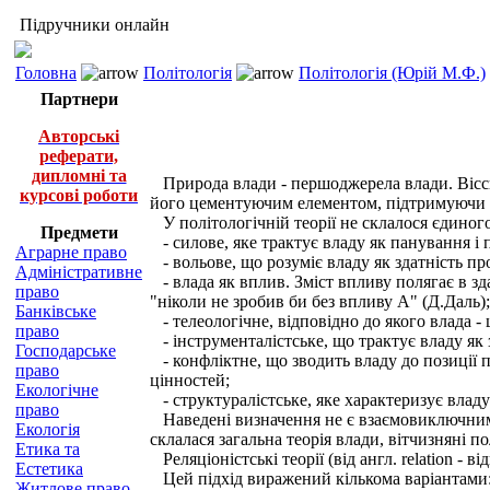
Підручники онлайн
Головна
Політологія
Політологія (Юрій М.Ф.)
Партнери
Авторські
реферати,
дипломні та
Природа влади - першоджерела влади. Віссю
курсові роботи
його цементуючим елементом, підтримуючи вн
У політологічній теорії не склалося єдино
Предмети
- силове, яке трактує владу як панування і
Аграрне право
- вольове, що розуміє владу як здатність п
Адміністративне
- влада як вплив. Зміст впливу полягає в зд
право
"ніколи не зробив би без впливу А" (Д.Даль);
Банківське
- телеологічне, відповідно до якого влада -
право
-
інструменталістське, що трактує владу як 
Господарське
- конфліктне, що зводить владу до позиції п
право
цінностей;
Екологічне
- структуралістське, яке характеризує владу
право
Наведені визначення не є взаємовиключними
Екологія
склалася загальна теорія влади, вітчизняні п
Етика та
Реляціоністські теорії (від англ. relation - 
Естетика
Цей підхід виражений кількома варіантами
Житлове право