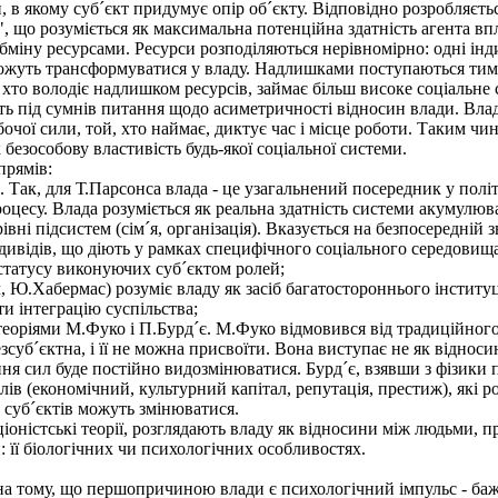
, в якому суб´єкт придумує опір об´єкту. Відповідно розробляєтьс
, що розуміється як максимальна потенційна здатність агента вп
бміну ресурсами. Ресурси розподіляються нерівномірно: одні інд
ожуть трансформуватися у владу. Надлишками поступаються тим, у
 хто володіє надлишком ресурсів, займає більш високе соціальне
ть під сумнів питання щодо асиметричності відносин влади. Влад
ої сили, той, хто наймає, диктує час і місце роботи. Таким чин
безособову властивість будь-якої соціальної системи.
прямів:
 Так, для Т.Парсонса влада - це узагальнений посередник у політ
есу. Влада розуміється як реальна здатність системи акумулюват
івні підсистем (сім´я, організація). Вказується на безпосередній
дивідів, що діють у рамках специфічного соціального середовища.
 статусу виконуючих суб´єктом ролей;
 Ю.Хабермас) розуміє владу як засіб багатостороннього інститу
ти інтеграцію суспільства;
еоріями М.Фуко і П.Бурд´є. М.Фуко відмовився від традиційного 
езсуб´єктна, і її не можна присвоїти. Вона виступає не як відносин
 сил буде постійно видозмінюватися. Бурд´є, взявши з фізики по
лів (економічний, культурний капітал, репутація, престиж), які 
и суб´єктів можуть змінюватися.
яціоністські теорії, розглядають владу як відносини між людьми, 
 її біологічних чи психологічних особливостях.
а тому, що першопричиною влади є психологічний імпульс - бажан