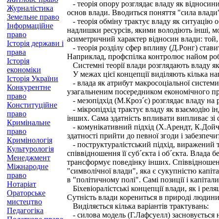
- теорія опору розглядає владу як відносини
Журналістика
основ влади. Вводиться поняття "сила влади"
Земельне право
- теорія обміну трактує владу як ситуацію о
Інформаційне
надлишки ресурсів, якими володіють інші, м
право
асиметричний характер відносин влади: той,
Історія держави і
- теорія розділу сфер впливу (Д.Ронг) стави
права
Наприклад, профспілка контролює найом робоч
Історія
Системні теорії влади розглядають владу як 
економіки
У межах цієї концепції виділяють кілька на
Історія України
- влада як атрибут макросоціальної системи.
Конкурентне
узагальненим посередником економічного проц
право
- мезопідхід (М.Кроз´є) розглядає владу на р
Конституційне
- мікропідхід трактує владу як взаємодію ін
право
інших. Сама здатність впливати випливає зі
Кримінальне
- комунікативний підхід (Х.Арендт, К.Дойч,
право
здатності прийти до певної згоди і забезпечи
Кримінологія
- поструктуралістський підхід, виражений т
Культурологія
співвідношення її суб´єкта і об´єкта. Влада б
Менеджмент
трансформує поведінку інших. Співвідношення
Міжнародне
"символічної влади", яка є сукупністю капіта
право
в "політичному полі". Самі позиції і капітал
Нотаріат
Біхевіоралістські концепції влади, як і рел
Ораторське
Сутність влади корениться в природі людини:
мистецтво
Виділяється кілька варіантів трактувань:
Педагогіка
- силова модель (Г.Лафсуелл) засновується н