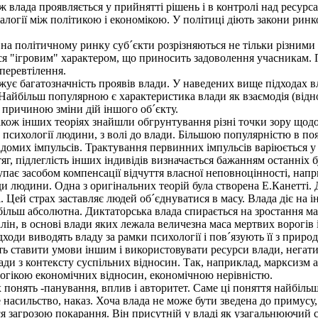
ж влада проявляється у прийнятті рішень і в контролі над ресурс
огії між політикою і економікою. У політиці діють закони ринков
а політичному ринку суб´єкти розрізняються не тільки різними з
я "ігровим" характером, що приносить задоволення учасникам. Пол
 перевтілення.
жує багатозначність проявів влади. У наведених вище підходах в
. Найбільш популярною є характеристика влади як взаємодія (відн
є причиною зміни дій іншого об´єкту.
ож інших теоріях знайшли обгрунтування різні точки зору щодо 
психології людини, з волі до влади. Більшою популярністю в по
відомих імпульсів. Трактування первинних імпульсів варіюється у
тяг, підлеглість інших індивідів визначається бажанням останні
упає засобом компенсації відчуття власної неповноцінності, напри
людини. Одна з оригінальних теорій була створена Е.Канетті. Д
Цей страх заставляє людей об´єднуватися в масу. Влада діє на ін
а більш абсолютна. Диктаторська влада спирається на зростання 
алін, в основі влади яких лежала величезна маса мертвих ворогів і
и виводять владу за рамки психології і пов´язують її з природою
сть ставити умови іншим і використовувати ресурси влади, негати
и з контексту суспільних відносин. Так, наприклад, марксизм а
огікою економічних відносин, економічною нерівністю.
понять -панування, вплив і авторитет. Саме ці поняття найбільш
 насильство, наказ. Хоча влада не може бути зведена до примусу
ся загрозою покарання. Він присутній у владі як узагальнюючий