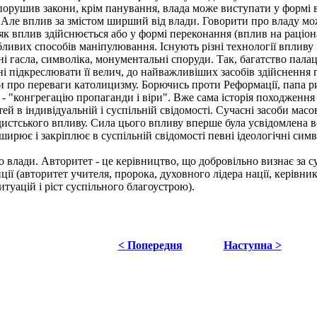
 порушив закони, крім панування, влада може виступати у формі в
Але вплив за змістом ширший від влади. Говорити про владу мо
а як вплив здійснюється або у формі переконання (вплив на раціон
ливих способів маніпулювання. Існують різні технології впливу 
ні гасла, символіка, монументальні споруди. Так, багатство пал
і підкреслювати її велич, до найважливіших засобів здійснення 
кви про переваги католицизму. Борючись проти Реформації, папа
у - "конгрегацію пропаганди і віри". Вже сама історія походжен
й в індивідуальній і суспільній свідомості. Сучасні засоби масов
стського впливу. Сила цього впливу вперше була усвідомлена в
ширює і закріплює в суспільній свідомості певні ідеологічні симв
 влади. Авторитет - це керівництво, що добровільно визнає за с
ії (авторитет учителя, пророка, духовного лідера нації, керівни
туацій і ріст суспільного благоустрою).
< Попередня
Наступна >