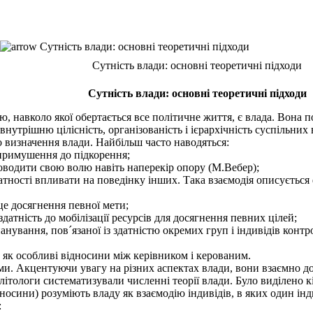
Сутність влади: основні теоретичні підходи
Сутність влади: основні теоретичні підходи
Сутність влади: основні теоретичні підходи
, навколо якої обертається все політичне життя, є влада. Вона п
утрішню цілісність, організованість і ієрархічність суспільних
го визначення влади. Найбільш часто наводяться:
 примушення до підкорення;
роводити свою волю навіть наперекір опору (М.Вебер);
атності впливати на поведінку інших. Така взаємодія описується
 це досягнення певної мети;
здатність до мобілізації ресурсів для досягнення певних цілей;
анування, пов´язаної із здатністю окремих груп і індивідів кон
 як особливі відносини між керівником і керованим.
. Акцентуючи увагу на різних аспектах влади, вони взаємно до
олітологи систематизували численні теорії влади. Було виділено к
відносини) розуміють владу як взаємодію індивідів, в яких один і
: