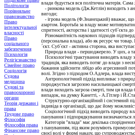
Податкове право
влади будується вся політична матерія. Сама 
Політологія
- ринкова модель (Дж.Кетлін) виходить з анал
Порівняльне
вигоди;
правознавство
- ігрова модель (Ф.Знанецький) вважає, що н
Право
азартом. Боротьба за владу може мотивуватис
інтелектуальної
спритності, акторства і здатності суб´єкта до
власності
Різноманітність наукових підходів підтверд
Право
(персональна влада), або як ресурс чи товар
соціального
´єкт. Суб´єкт - активна сторона, яка виступа
забезпечення
Природа влади - першоджерело. У цих, а так
Психологія
Психологічні трактування виводять владу з 
Релігієзнавство
традиція, яка виводить потяг до влади з нес
Сімейне право
бажання здійснити лібідо або агресивний по
Соціологія
волі. Згідно з підходом О.Адлера, влада вист
Судова
Антропологічний підхід випливає з природи 
медицина
породжується загрозою насильницької смерті. 
Судові та
влади виходить загроза смерті, тим ця влад
правоохоронні
випадок, на думку Канетті, - А.Гітлер і Й.Ст
органи
Структурно-організаційний і системний підход
Теорія держави і
індивіда в організації, що дає йому можливі
права
Соціологічний підхід виводить природу влад
Трудове право
панування і підпорядкування визначаються л
Філософія
Категорія "влада" має декілька споріднених 
Філософія права
з пануванням, під яким розуміють примусове
Фінансове право
своєї волі у формі наказу, що супроводжуєть