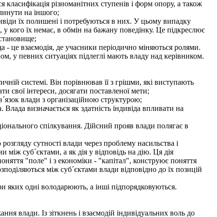
я класифікація різноманітних ступенів і форм опору, а також
линути на іншого;
ивіди їх полишені і потребуються в них. У цьому випадку
 кого їх немає, в обмін на бажану поведінку. Це підкреслює
 становище;
а - це взаємодія, де учасники періодично міняються ролями.
ом, у певних ситуаціях підлеглі мають владу над керівником.
ичній системі. Він порівнював її з грішми, які виступають
и свої інтереси, досягати поставленої мети;
 зв´язок влади з організаційною структурою;
 Влада визначається як здатність індивіда впливати на
ціонального спілкування. Дійсний прояв влади полягає в
розгляду сутності влади через проблему насильства і
и між суб´єктами, а як дія у відповідь на дію. Ця дія
няття "поле" і з економіки - "капітал", конструює поняття
розподіляються між суб´єктами влади відповідно до їх позицій
при яких одні володарюють, а інші підпорядковуються.
ня влади. Із зіткнень і взаємодій індивідуальних воль до