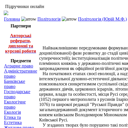
Підручники онлайн
Головна
Політологія
Політологія (Юрій М.Ф.)
Партнери
Авторські
реферати,
дипломні та
Найважливішими передумовами формування пол
курсові роботи
доцивілізованої) фази розвитку до стадії ци
суперечностей); інституціоналізація політич
Предмети
племінних княжінь у державно-політичні макр
Аграрне право
запровадження як офіційної релігійної доктр
Адміністративне
На початкових етапах своєї еволюції, а надто
право
інтелектуальної духовно-естетичної діяльност
Банківське
пояснювалося синкретизмом суспільної свідом
право
державних діячів, церковних ієрархів, літоп
Господарське
церкви, влади та особистості, місця Русі сер
право
(1052) першого митрополита з русинів Іларіон
Екологічне
1076) та широкої редакції "Руської Правди" 
право
загальнодержавний документ історичного змі
Екологія
князем київським Володимиром Мономахом (10
Етика та
Київської Русі.
Естетика
У згаданих творах було порушено такі політи
Житлове право