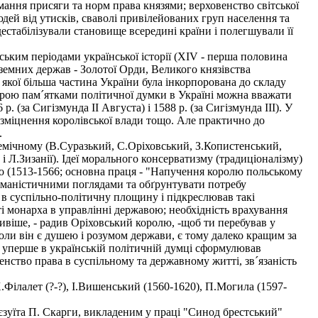
имання присяги та норм права князями; верховенство світської
дей від утисків, сваволі привілейованих груп населення та
дестабілізували становище всередині країни і полегшували її
ьким періодами української історії (XIV - перша половина
оземних держав - Золотої Орди, Великого князівства
якої більша частина України була інкорпорована до складу
мірою пам´ятками політичної думки в Україні можна вважати
. (за Сигізмунда II Августа) і 1588 р. (за Сигізмунда III). У
 зміцнення королівської влади тощо. Але практично до
.
емічному (В.Суразький, С.Оріховський, З.Копистенський,
і Л.Зизанії). Ідеї морального консерватизму (традиціоналізму)
ого (1513-1566; основна праця - "Напучення королю польському
гуманістичними поглядами та обґрунтувати потребу
в суспільно-політичну площину і підкреслював такі
ті монарха в управлінні державою; необхідність врахування
віше, - радив Оріховський королю, -щоб ти перебував у
, коли він є душею і розумом держави, є тому далеко кращим за
й уперше в українській політичній думці сформулював
нство права в суспільному та державному житті, зв´язаність
ілалет (?-?), І.Вишенський (1560-1620), П.Могила (1597-
єзуїта П. Скарги, викладеним у праці "Синод брестський"