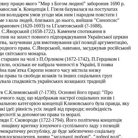
овну працю якого "Мир з Богом людині" заборонив 1690 р.
вослав´я. Концепція І. Гізеля базувалася на постулатах
ння володарем умов угоди між ним і народом повстати і
саме з кола людей, близьких до нього, вийшов "Синопсис"
аранович (1620-1693) та І.Галятовський (?-1688).
і С.Яворський (1658-1722). Каменем спотикання в
тупив на захист повного підпорядкування Української церкви
тва, залучивши для вмотивування цієї позиції аргументацію,
иродного права. С.Яворський, навпаки, засуджував російський
ди світського монарха.
старшин на чолі з П.Орликом (1672-1742), П.Герциком і
ли, оскільки не набрала чинності в Україні, її поява
ійна пам´ятка Європи нового часу містила низку
 права та свободи козаків та інших соціальних груп
увала спадковість українських козацьких традицій
був С.Климовський (?-1730). Основні його праці: "Про
чного ладу, що відображав настрої соціальних низів і
ральною категорією концепції Климовського була правда, яку
 ідеї: рівність усіх людей від природи; необхідність
еспотії за допомогою права та моралі.
ляди Г. Сковороди (1722-1794). Його політична концепція
: нищівну критику існуючого суспільного ладу з позицій
емократичну республіку, де буде забезпечено соціальну
мовдосконалення, вияви "загальної любові", "доброї волі",