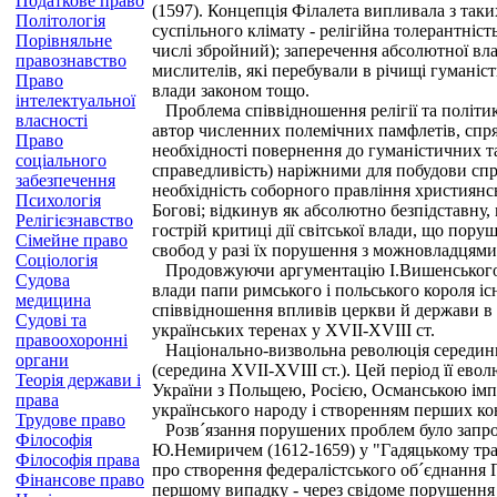
Податкове право
(1597). Концепція Філалета випливала з таких
Політологія
суспільного клімату - релігійна толерантніс
Порівняльне
числі збройний); заперечення абсолютної вла
правознавство
мислителів, які перебували в річищі гуманіс
Право
влади законом тощо.
інтелектуальної
Проблема співвідношення релігії та політик
власності
автор численних полемічних памфлетів, спря
Право
необхідності повернення до гуманістичних т
соціального
справедливість) наріжними для побудови спра
забезпечення
необхідність соборного правління християнс
Психологія
Богові; відкинув як абсолютно безпідставну
Релігієзнавство
гострій критиці дії світської влади, що пор
Сімейне право
свобод у разі їх порушення з можновладцями
Соціологія
Продовжуючи аргументацію І.Вишенського, 
Судова
влади папи римського і польського короля і
медицина
співвідношення впливів церкви й держави в 
Судові та
українських теренах у XVII-XVIII ст.
правоохоронні
Національно-визвольна революція середини X
органи
(середина XVII-XVIII ст.). Цей період її е
Теорія держави і
України з Польщею, Росією, Османською імп
права
українського народу і створенням перших к
Трудове право
Розв´язання порушених проблем було запропо
Філософія
Ю.Немиричем (1612-1659) у "Гадяцькому трак
Філософія права
про створення федералістського об´єднання 
Фінансове право
першому випадку - через свідоме порушення Р