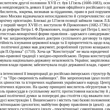
ителем другої половини XVII ст. був І.Гізель (1600-1683), осн
невідповідність деяких її ідей догмам офіційного російського пра
Мислитель, зокрема, визнавав за підданими, право в разі поруше
тосовно Москви відзначалася непослідовністю й суперечливістю: 
рхічну орієнтацію. Близькі до І.Гізеля позиції займали також Л.Б
 першій чверті XVIII ст. виступили Ф.Прокопович (1682-1736) 
 до реформ Петра І. Ф.Прокопович, поділяючи ідеї Петра І, вис
лютистсько-монархічної форми правління - царського самодержавс
той час західноєвропейських доктрин суспільного договору та пр
ійність існування церковної влади та її пріоритетність щодо вла
політичної думки мав документ, розроблений групою козацьких 
я П.Орлика" (1710). Хоча ця "Конституція" не мала юридичної си
тико-правової традиції з західно-європейською. Перша конституц
вувала національно-державну незалежність України; закріплювала
ення влади правом; забезпечувала поділ державної влади, гарант
 інтенсивної її інкорпорації до російсько-імперських структур 
х" та "Про смиренність найвищих". Він запропонував ідеал політи
х цінностях та історичних надбаннях українського народу. Цент
літичних відносин. На цьому принципі мислитель обгрунтував такі
ль правосуддя в суспільному житті; протистояння насильству й д
ї політичної думки за попередні два століття слід вважати пог
усі конструкцію І. Вишенського і містить такі базові положення
вітницькою ідеологією; майбутню форму правління (в ідеалі) - д
кресленого суспільного ідеалу - просвітницькі; самопізнання, са