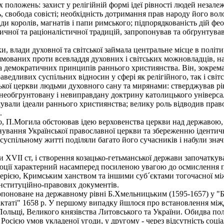
 положень: захист у релігійній формі ідеї рівності людей незале
ть, свобода совісті; необхідність дотримання прав народу його в
ди королів, магнатів і папи римського; підпорядкованість дій фе
тичної та раціоналістичної традицій, запропонував та обґрунтува
и, влади духовної та світської займала центральне місце в полі
мованих проти всевладдя духовних і світських можновладців, на
а демократичних принципів раннього християнства. Він, зокрема,
ведливих суспільних відносин у сфері як релігійного, так і світс
ької церкви людьми духовного сану та мирянами: стверджував рів
, необгрунтовану і невиправдану доктрину католицького універса
ушували ідеали раннього християнства; велику роль відводив пра
.
П.Могила обстоював ідею верховенства церкви над державою, 
снування Української православної церкви та збереженню ідентич
суспільному житті поділяли багато його сучасників і набули зн
VII ст, і створення козацько-гетьманської держави започаткува
волюції характерний насамперед посиленою увагою до осмислення
ерією, Кримським ханством та іншими суб´єктами тогочасної мі
онституційно-правових документів.
новане на державному рівні Б.Хмельницьким (1595-1657) у "Бере
таті" 1658 р. У першому випадку йшлося про встановлення міжд
Польщі, Великого князівства Литовського та України. Обидва пол
осією умов укладеної угоди, у другому - через відсутність соціа