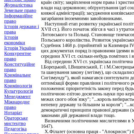
країн світу; закріплення норм права і христ
Журналістика
влади над церковною; обґрунтування ідеї соц
Земельне право
княжої адміністрації); засудження князівськ
Інформаційне
загарбання іноземними завойовниками.
право
Наступний етап розвитку української політи
Історія держави і
XVII ст.). Його початок збігся в часі з утр
права
Литовського та Польщі. Становище тимчасово
Історія
Польського королівства. Розвиток українськ
економіки
Судебник 1468 p. (прийнятий за Казимира IV) і
Історія України
цих документах поряд із правовими ідеями в
Конкурентне
середини XVI ст. скільки-небудь помітних і 
право
Від середини XVI ст. українська політична 
Конституційне
І.Борецький, І.Вишенський, Г. і М.Смотрицьк
право
та шанування закону (легізму), що складалис
Кримінальне
Сигізмунду"), який намагався синтезувати д
право
оптимізації форми правління і політичного 
Кримінологія
положення: пріоритетність закону перед будь
Культурологія
політичною елітою досягнень науки про кері
Менеджмент
межах свого обов´язку"; "...король вибираєть
Міжнародне
непевну державу та більшим за короля"; "...
право
демократичні принципи правової держави (за
Нотаріат
законами дій державної влади тощо.
Ораторське
Визначними політичними мислителями в Украї
мистецтво
1647).
Педагогіка
Х.Філалет (основна праця - "Апокрисис") бу