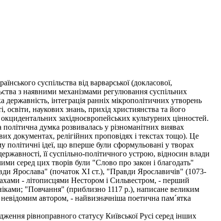
нського суспільства від варварської (докласової,
пільства з наявними механізмами регулювання суспільних
ка державність, інтеграція ранніх мікрополітичних утворень
, освіти, наукових знань, прихід християнства та його
 та окцидентальних західноєвропейських культурних цінностей.
ька політична думка розвивалась у різноманітних виявах
ових документах, релігійних проповідях і текстах тощо). Це
у політичні ідеї, що вперше були сформульовані у творах
державності, її суспільно-політичного устрою, відносин влади
мими серед цих творів були "Слово про закон і благодать"
авди Ярослава" (початок XI ст.), "Правди Ярославичів" (1073-
монахами - літописцями Нестором і Сильвестром, - перший
іками; "Повчання" (приблизно 1117 p.), написане великим
е невідомим автором, - найвизначніша поетична пам´ятка
рдження рівноправного статусу Київської Русі серед інших