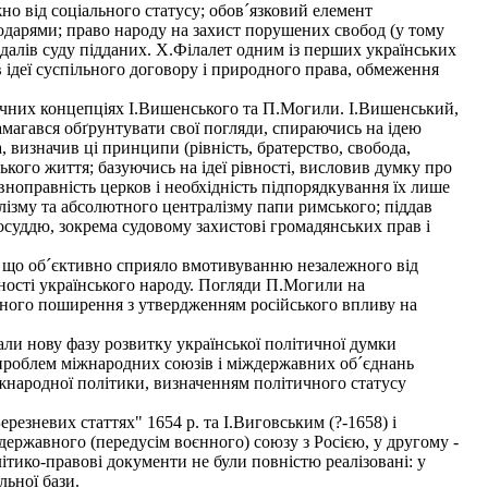
жно від соціального статусу; обов´язковий елемент
олодарями; право народу на захист порушених свобод (у тому
одалів суду підданих. Х.Філалет одним із перших українських
в ідеї суспільного договору і природного права, обмеження
тичних концепціях І.Вишенського та П.Могили. І.Вишенський,
магався обґрунтувати свої погляди, спираючись на ідею
 визначив ці принципи (рівність, братерство, свобода,
ького життя; базуючись на ідеї рівності, висловив думку про
ноправність церков і необхідність підпорядкування їх лише
лізму та абсолютного централізму папи римського; піддав
восуддю, зокрема судовому захистові громадянських прав і
що об´єктивно сприяло вмотивуванню незалежного від
ності українського народу. Погляди П.Могили на
ачного поширення з утвердженням російського впливу на
ли нову фазу розвитку української політичної думки
 проблем міжнародних союзів і міждержавних об´єднань
жнародної політики, визначенням політичного статусу
зневих статтях" 1654 р. та І.Виговським (?-1658) і
ержавного (передусім воєнного) союзу з Росією, у другому -
ітико-правові документи не були повністю реалізовані: у
льної бази.