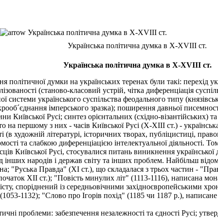
Українська політична думка в X-XVIII ст.
Українська політична думка в X-XVIII ст.
Українська політична думка в X-XVIII ст.
ітичної думки на українських теренах були такі: перехід украї
вілізованості (станово-класовий устрій, чітка диференціація сус
ної системи українського суспільства феодального типу (князівсь
ооб´єднання імперського зразка); поширення давньої писемності
ини Київської Русі; синтез орієнтальних (східно-візантійських)
 на першому з них - часів Київської Русі (Х-XIII ст.) - українс
і (в художній літературі, історичних творах, публіцистиці, прав
ості та слабкою диференціацією інтелектуальної діяльності. Том
исців Київської Русі, стосувалися питань виникнення української 
ед інших народів і держав світу та інших проблем. Найбільш відо
а; "Руська Правда" (XI ст.), що складалася з трьох частин - "Пр
(початок XII ст.); "Повість минулих літ" (1113-1116), написана 
сту, споріднений із середньовічними західноєвропейськими хрон
53-1132); "Слово про Ігорів похід" (1185 чи 1187 p.), написан
чні проблеми: забезпечення незалежності та єдності Русі; утве