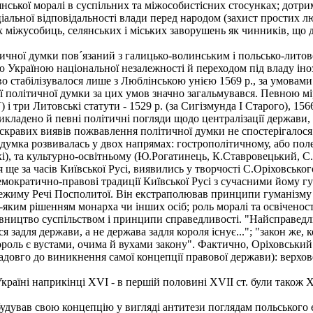
иянської моралі в суспільних та міжособистісних стосунках; дотр
іальної відповідальності влади перед народом (захист простих лю
их міжусобиць, селянських і міських заворушень як чинників, що 
чної думки пов´язаний з галицько-волинським і польсько-литовс
атою Україною національної незалежності й переходом під владу ін
 стабілізувалося лише з Люблінською унією 1569 p., за умовами 
ої політичної думки за цих умов значно загальмувався. Певною 
 три Литовські статути - 1529 р. (за Сигізмунда І Старого), 1566 р
икладено й певні політичні погляди щодо централізації держави,
яскравих виявів пожвавлення політичної думки не спостерігалося
думка розвивалась у двох напрямах: гострополітичному, або пол
і), та культурно-освітньому (Ю.Рогатинець, К.Ставровецький, С. 
я ще за часів Київської Русі, виявились у творчості С.Оріховськ
емократично-правові традиції Київської Русі з сучасними йому 
режиму Речі Посполитої. Він екстраполював принципи гуманізму 
-яким рішенням монарха чи інших осіб; роль моралі та освіченос
вництво суспільством і принципи справедливості. "Найсправедли
ся задля держави, а не держава задля короля існує..."; "закон же
король є вустами, очима й вухами закону". Фактично, Оріховськи
довго до виникнення самої концепції правової держави): верхове
ні наприкінці XVI - в першій половині XVII ст. були також Х.Ф
дував свою концепцію у вигляді антитези поглядам польського 