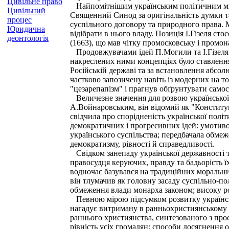
Цивільне право
Найпомітнішим українським політичним мисл
Цивільний
Священний Синод за оригінальність думки та 
процес
суспільного договору та природного права. 
Юридична
відібрати в нього владу. Позиція І.Гізеля с
деонтологія
(1663), що мав чітку промосковську і промона
Продовжувачами ідей П.Могили та І.Гізеля у
накреслених ними концепціях було ставлення
Російській державі та за встановлення абсо
частково запозичену навіть із модерних на 
"цезарепапізм" і прагнув обґрунтувати самост
Величезне значення для розвою української 
А.Войнаровським, він відомий як "Конституці
свідчила про спорідненість української полі
демократичних і прогресивних ідей: умотиво
українського суспільства; передбачала обмеж
демократизму, рівності й справедливості.
Свідком занепаду української державності та
правосудця керуючих, правду та бадьорість ї
водночас базувався на традиційних моральни
він тлумачив як головну засаду суспільно-по
обмеження влади монарха законом; високу ро
Певною мірою підсумком розвитку українсько
нагадує витриману в ранньохристиянському д
раннього християнства, синтезованого з прос
рівність усіх громадян; способи досягнення о