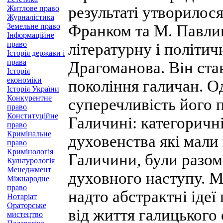
результаті утворилося
Житлове право
Журналістика
Земельне право
Франком та М. Павли
Інформаційне
право
літературну і політичн
Історія держави і
права
Драгоманова. Він ста
Історія
економіки
покоління галичан. Од
Історія України
Конкурентне
суперечливість його п
право
Конституційне
Галичині: категоричн
право
Кримінальне
духовенства які мали
право
Кримінологія
Галичини, були разом
Культурологія
Менеджмент
духовного наступу. М
Міжнародне
право
надто абстрактні ідеї
Нотаріат
Ораторське
від життя галицького
мистецтво