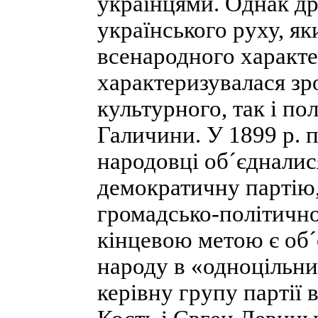
українцями. Однак др
українського руху, як
всенародного характе
характеризувалася зр
культурного, так і по
Галичини. У 1899 р. 
народовці об´єдналис
демократичну партію,
громадсько-політично
кінцевою метою є об´
народу в «одноцільни
керівну групу партії