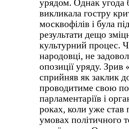
урядом. Однак угода 
викликала гостру кри
москвофілів і була під
результати дещо зміц
культурний процес. Че
народовці, не задово
опозиції уряду. Зрив 
сприйняв як заклик д
проводитиме свою пол
парламентаріїв і орга
роках, коли уже став
умовах політичного т