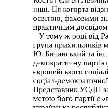
Кость і Євген Левиць
інші. Ця когорта від
освітою, фаховими зн
практичним досвідом,
У тому ж році від Ра
група прихильників м
Ю. Бачинський та інш
демократичну партію, 
європейського соціалі
соціал-демократичної
Представник УСДП заяв
метою його партії є «
українська республік