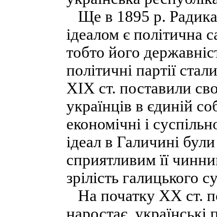
Ще в 1895 р. Радикал
ідеалом є політична с
тобто його державніс
політичні партії стал
XIX ст. поставили св
українців в єдиній со
економічні і суспільн
ідеал в Галичині бул
сприятливим її чинни
зрілість галицького с
На початку XX ст. по
наростає, українські 