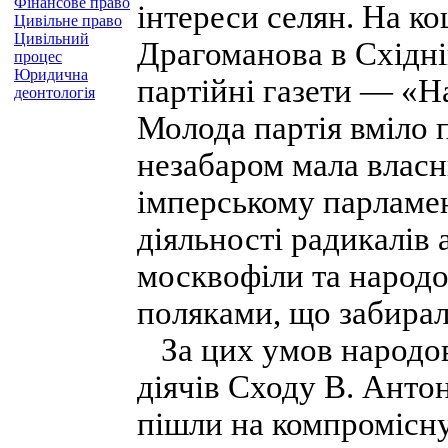
Фінансове право
інтереси селян. На к
Цивільне право
Цивільний
Драгоманова в Східній
процес
Юридична
партійні газети — «Н
деонтологія
Молода партія вміло 
незабаром мала власн
імперському парламен
діяльності радикалів 
москвофіли та народо
поляками, що забирала
За цих умов народов
діячів Сходу В. Антон
пішли на компромісну