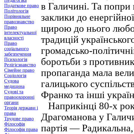
Педагогіка
в Галичині. Та попри
Податкове право
Політологія
заклики до енергійної
Порівняльне
правознавство
щирою до нього любов
Право
інтелектуальної
традицій українського
власності
Право
громадсько-політичній
соціального
забезпечення
боротьби з противник
Психологія
Релігієзнавство
пропаганда мала вели
Сімейне право
Соціологія
Судова
галицького суспільств
медицина
Судові та
Франко та інші україн
правоохоронні
органи
Наприкінці 80-х рок
Теорія держави і
права
Драгоманова у Галич
Трудове право
Філософія
партія — Радикальна,
Філософія права