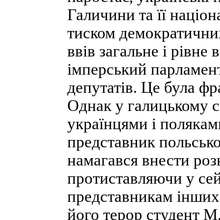
Галичини та її націон
тиском демократичних
ввів загальне і рівне
імперський парламент
депутатів. Це була фр
Однак у галицькому 
українцями і полякам
представник польськ
намагався внести розк
протиставляючи у сей
представникам інших 
його терор студент М