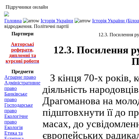
Підручники онлайн
Головна
Історія України
Історія України (Біло
відродження. Політичні партії
Партнери
12.3. Посилення ру
Авторські
12.3. Посилення р
реферати,
дипломні та
П
курсові роботи
Предмети
З кінця 70-х років, 
Аграрне право
Адміністративне
діяльність народовців
право
Банківське
Драгоманова на моло
право
Господарське
підштовхнути її до п
право
Екологічне
масах, до усвідомлен
право
Екологія
європейських радикал
Етика та
Естетика