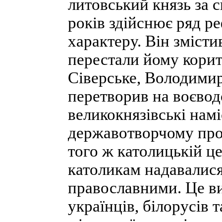
литовський князь за 
років здійснює ряд 
характеру. Він змісти
перестали йому корити
Сіверське, Володимир
перетворив на воєвод
великокнязівські нам
державотворчому проц
того ж католицькій ц
католикам надавалися
православними. Це в
українців, білорусів 