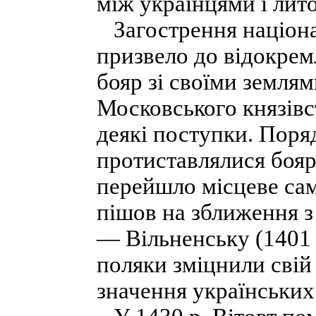
між українцями і лит
Загострення націона
призвело до відокремл
бояр зі своїми землям
Московського князівс
деякі поступки. Поряд
протиставлялися бояр
перейшло місцеве сам
пішов на зближення з
— Вільненську (1401 р
поляки зміцнили свій
значення українських 