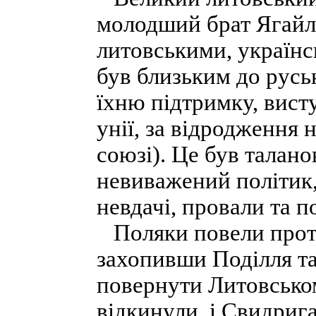
молодший брат Ягайла
литовськими, українс
був близьким до руськ
їхню підтримку, вист
унії, за відродження 
союзі). Це був талано
невиважений політик,
невдачі, провали та п
Поляки повели проти
захопивши Поділля та
повернути Литовськом
відкинули, і Свидриг