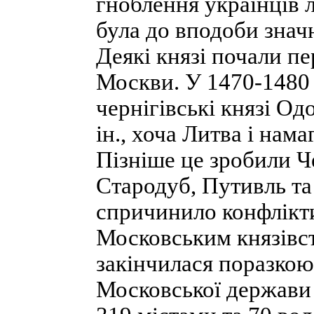
гноблення українців 
була до вподоби значн
Деякі князі почали пе
Москви. У 1470-1480
чернігівські князі Од
ін., хоча Литва і нам
Пізніше це зробили Ч
Стародуб, Путивль та 
спричинило конфлікти
Московським князівст
закінчилася поразкою
Московської держави в