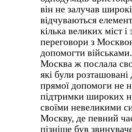
він не залучав широкі
відчуваються елемент
кілька великих міст і
переговори з Москво
допомогти військами
Москва ж послала сво
які були розташовані 
прямої допомоги не н
підтримки широких н
своїми невеликими си
Москву, де певний ча
пізніше був звинуваче