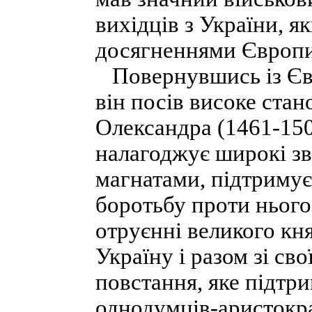
вихідців з України, я
досягненнями Європи 
Повернувшись із Євро
він посів високе ста
Олександра (1461-150
налагоджує широкі зв
магнатами, підтримує
боротьбу проти нього
отруєнні великого кн
Україну і разом зі св
повстання, яке підтр
однодумців-аристокра