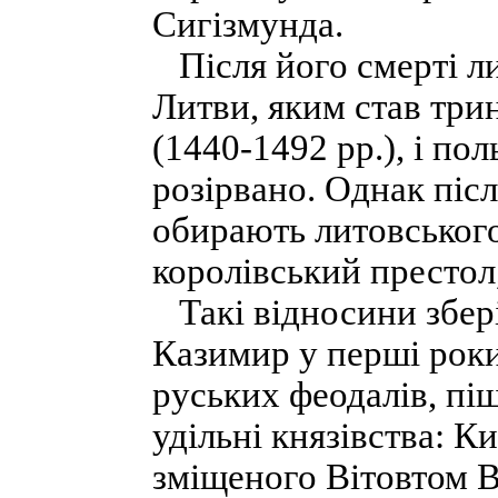
Сигізмунда.
Після його смерті ли
Литви, яким став три
(1440-1492 pp.), і по
розірвано. Однак піс
обирають литовськог
королівський престол
Такі відносини збері
Казимир у перші роки
руських феодалів, пі
удільні князівства: Ки
зміщеного Вітовтом 