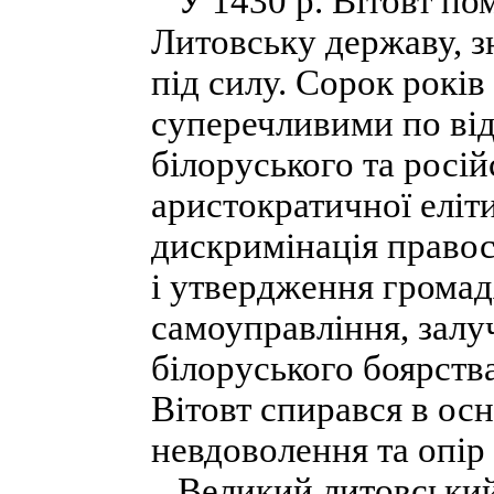
У 1430 р. Вітовт по
Литовську державу, з
під силу. Сорок рокі
суперечливими по ві
білоруського та росій
аристократичної еліти
дискримінація правос
і утвердження громад
самоуправління, залу
білоруського боярства
Вітовт спирався в ос
невдоволення та опір 
Великий литовський 