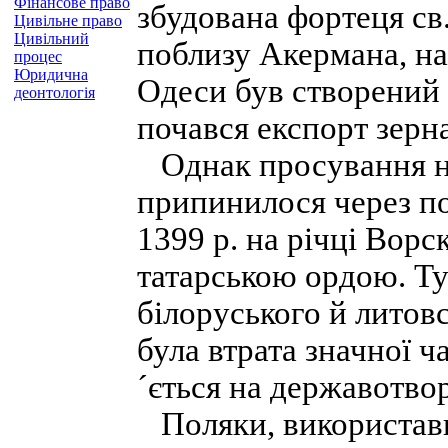
Фінансове право
збудована фортеця св
Цивільне право
Цивільний
поблизу Акермана, на 
процес
Юридична
Одеси був створений 
деонтологія
почався експорт зерна
Однак просування на
припинилося через по
1399 р. на річці Вор
татарською ордою. Тут
білоруського й литов
була втрата значної ча
´ється на державотво
Поляки, використавш