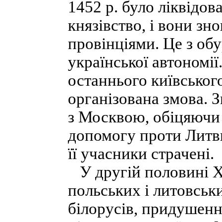
1452 р. було ліквідов
князівство, і вони з
провінціями. Це з об
української автономії
останнього київськог
організована змова. 
з Москвою, обіцяючи ї
допомогу проти Литви
її учасники страчені.
У другій половині X
польських і литовськи
білорусів, придушенн