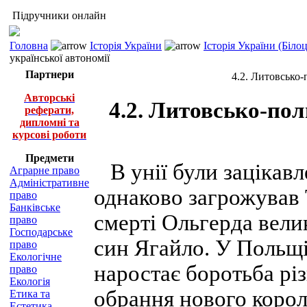
Підручники онлайн
Головна
Історія України
Історія України (Біло
української автономії
Партнери
4.2. Литовсько-
Авторські
4.2. Литовсько-пол
реферати,
дипломні та
курсові роботи
Предмети
В унії були зацікавл
Аграрне право
Адміністративне
однаково загрожував 
право
Банківське
смерті Ольгерда вели
право
Господарське
син Ягайло. У Польщі
право
Екологічне
наростає боротьба рі
право
Екологія
обрання нового коро
Етика та
Естетика