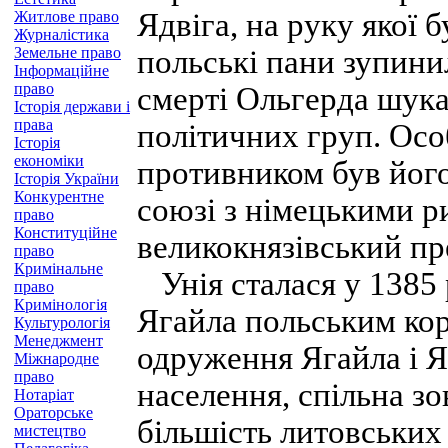
Ядвіга, на руку якої 
Житлове право
Журналістика
Земельне право
польські пани зупинил
Інформаційне
право
смерті Ольгерда шука
Історія держави і
права
політичних груп. Осо
Історія
економіки
противником був його
Історія України
Конкурентне
союзі з німецькими р
право
Конституційне
великокнязівський пр
право
Кримінальне
Унія сталася у 1385 
право
Кримінологія
Ягайла польським кор
Культурологія
Менеджмент
одруження Ягайла і Я
Міжнародне
право
населення, спільна зо
Нотаріат
Ораторське
більшість литовських 
мистецтво