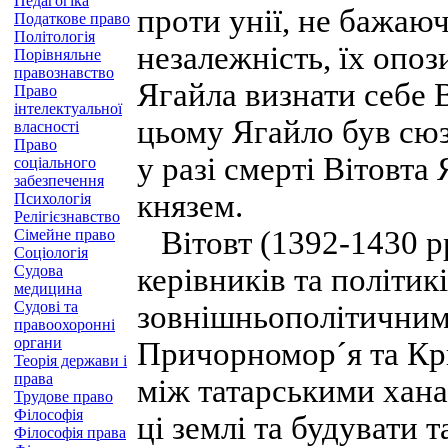
Педагогіка
проти унії, не бажаюч
Податкове право
Політологія
незалежність, їх опоз
Порівняльне
правознавство
Ягайла визнати себе
Право
інтелектуальної
цьому Ягайло був сюз
власності
Право
у разі смерті Вітовта
соціального
забезпечення
князем.
Психологія
Релігієзнавство
Вітовт (1392-1430 pp
Сімейне право
Соціологія
Судова
керівників та політик
медицина
Судові та
зовнішньополітичним
правоохоронні
органи
Причорномор´я та Кри
Теорія держави і
права
між татарськими хана
Трудове право
Філософія
ці землі та будувати 
Філософія права