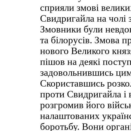
сприяли змові велики
Свидригайла на чолі 
Змовники були невдов
та білорусів. Змова п
нового Великого княз
пішов на деякі поступк
задовольнившись цим,
Скориставшись розкол
проти Свидригайла і в
розгромив його війсь
налаштованих україн
боротьбу. Вони органі