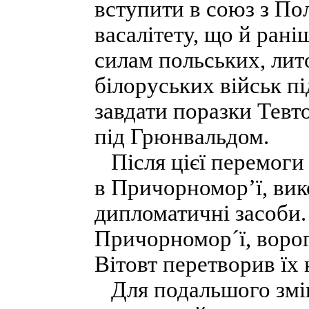
вступити в союз з По
васалітету, що й ран
силам польських, лит
білоруських військ пі
завдати поразки Тевто
під Грюнвальдом.
Після цієї перемоги
в Причорномор’ї, ви
дипломатичні засоби. 
Причорномор´ї, ворог
Вітовт перетворив їх н
Для подальшого зміцн