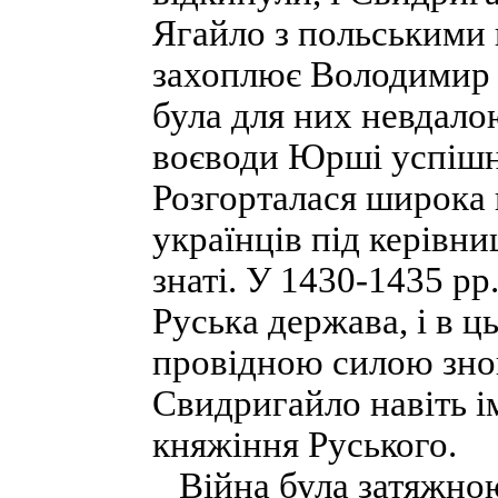
Ягайло з польськими 
захоплює Володимир т
була для них невдало
воєводи Юрші успішно
Розгорталася широка 
українців під керівн
знаті. У 1430-1435 p
Руська держава, і в 
провідною силою знов
Свидригайло навіть і
княжіння Руського.
Війна була затяжною 