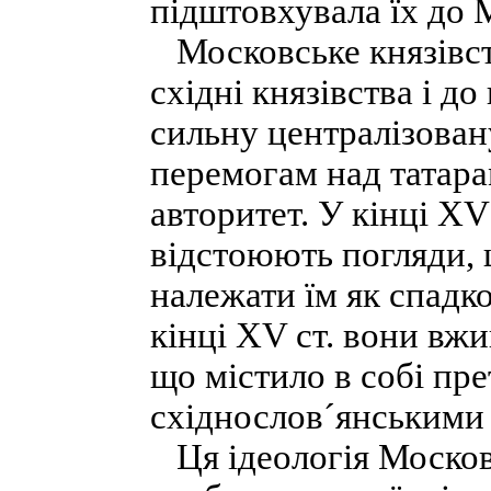
підштовхувала їх до 
Московське князівств
східні князівства і д
сильну централізован
перемогам над татара
авторитет. У кінці XV
відстоюють погляди, щ
належати їм як спадко
кінці XV ст. вони вжи
що містило в собі пре
східнослов´янськими
Ця ідеологія Московс