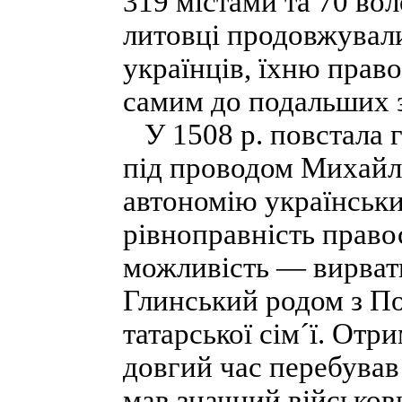
319 містами та 70 во
литовці продовжувал
українців, їхню прав
самим до подальших з
У 1508 р. повстала гр
під проводом Михайл
автономію українськи
рівноправність правос
можливість — вирват
Глинський родом з По
татарської сім´ї. Отр
довгий час перебував
мав значний військов