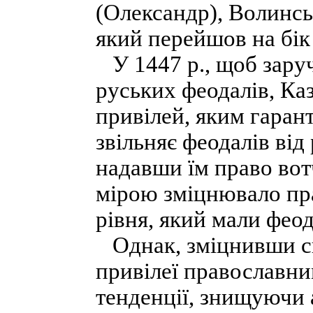
(Олександр), Волинсь
який перейшов на бік
У 1447 p., щоб зару
руських феодалів, Ка
привілей, яким гаран
звільняє феодалів від
надавши їм право вот
мірою зміцнювало пра
рівня, який мали фео
Однак, зміцнивши сво
привілеї православни
тенденції, знищуючи 