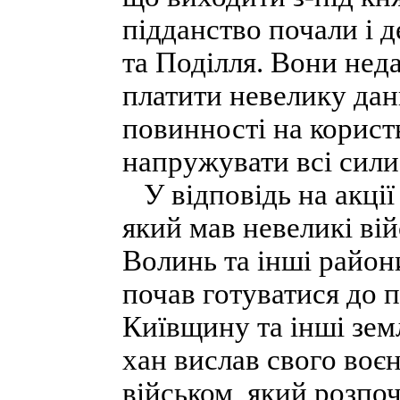
підданство почали і 
та Поділля. Вони нед
платити невелику дан
повинності на корист
напружувати всі сили
У відповідь на акції
який мав невеликі вій
Волинь та інші райони
почав готуватися до п
Київщину та інші земл
хан вислав свого воє
військом, який розпоч