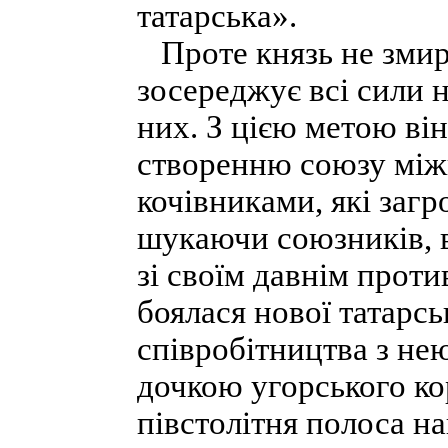
татарська».
Проте князь не змири
зосереджує всі сили 
них. З цією метою він
створенню союзу між
кочівниками, які заг
шукаючи союзників, 
зі своїм давнім про
боялася нової татарсь
співробітництва з не
дочкою угорського к
півстолітня полоса на