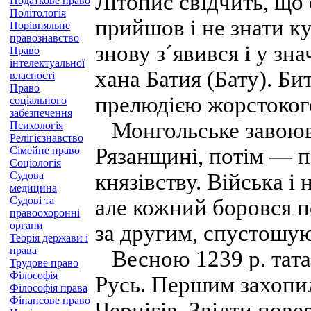
Літопис свідчить, що
Податкове право
Політологія
прийшов і не знати ку
Порівняльне
правознавство
знову з´явився і у зн
Право
інтелектуальної
хана Батия (Бату). Би
власності
Право
прелюдією жорстоког
соціального
забезпечення
Монгольське завоюва
Психологія
Релігієзнавство
Рязанщині, потім — 
Сімейне право
Соціологія
Судова
князівству. Війська і
медицина
Судові та
але кожний боровся по
правоохоронні
органи
за другим, спустошую
Теорія держави і
права
Весною 1239 р. тата
Трудове право
Філософія
Русь. Першим захопил
Філософія права
Фінансове право
Чернігів. Звідти пове