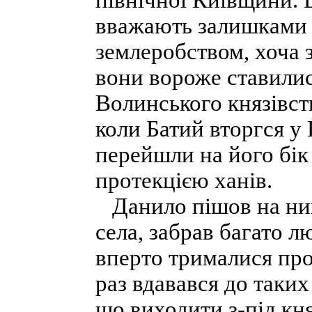
північної Київщини. 
вважають залишками 
землеробством, хоча з
вони вороже ставилис
Волинського князівст
коли Батий вторгся у
перейшли на його бік
протекцією ханів.
Данило пішов на них 
села, забрав багато 
вперто трималися про
раз вдавався до таких
що виходити з-під кня