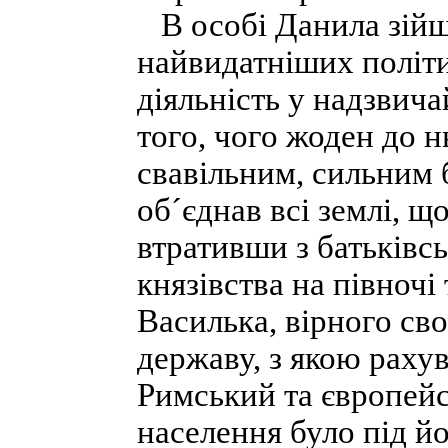
В особі Данила зійшо
найвидатніших політич
діяльність у надзвич
того, чого жоден до н
свавільним, сильним
об´єднав всі землі, щ
втративши з батьківс
князівства на півночі
Василька, вірного св
державу, з якою раху
Римський та європейс
населення було під й