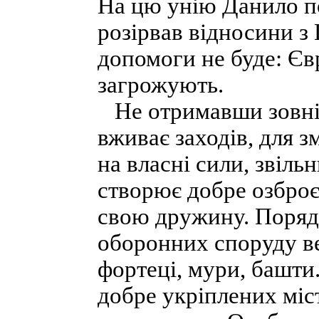
На цю унію Данило п
розірвав відносини з
допомоги не буде: Єв
загрожують.
Не отримавши зовніш
вживає заходів, для 
на власні сили, звіль
створює добре озброєн
свою дружину. Поряд 
оборонних споруду в
фортеці, мури, башти
добре укріплених міс