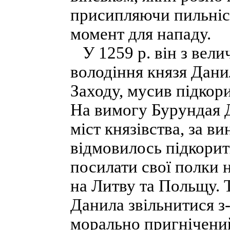
присипляючи пильніст
момент для нападу.
У 1259 р. він з вели
володіння князя Дани
Заходу, мусив підкор
На вимогу Бурундая 
міст князівства, за в
відмовилось підкорити
посилати свої полки 
на Литву та Польщу. 
Данила звільнитися з-
морально пригнічений