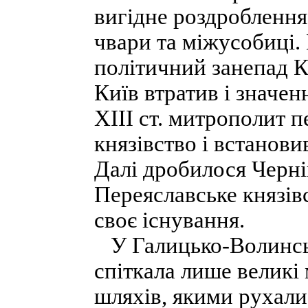
вигідне роздроблення
чвари та міжусобиці.
політичний занепад К
Київ втратив і значе
XIII ст. митрополит 
князівство і встанов
Далі дробилося Черні
Переяславське князів
своє існування.
У Галицько-Волинськ
спіткала лише великі 
шляхів, якими рухали