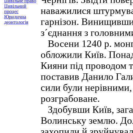
Цивільне право
Цивільний
наважилися штурмува
процес
Юридична
гарнізон. Винищивши
деонтологія
з´єднання з головним
Восени 1240 р. монго
обложили Київ. Понад
Кияни під проводом т
поставив Данило Гал
сили були нерівними, 
розграбоване.
Здобувши Київ, зага
Волинську землю. До
захопили й зруйнували