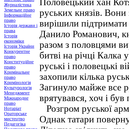
Половецький хан Кот
Журналістика
Земельне право
руських князів. Вони 
Інформаційне
право
вирішили підтримати 
Історія держави і
права
Данило Романович, кн
Історія
економіки
разом з половцями в
Історія України
Конкурентне
битві на річці Калка 
право
Конституційне
руські і половецькі в
право
Кримінальне
захопили кілька руськ
право
Кримінологія
Загинуло майже все р
Культурологія
Менеджмент
врятувався, хоч і був
Міжнародне
право
Розгром руської армі
Нотаріат
Ораторське
Однак татари повернул
мистецтво
Педагогіка