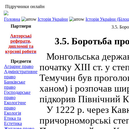
Підручники онлайн
Головна
Історія України
Історія України (Біло
Партнери
3.5. Бор
Авторські
3.5. Боротьба пр
реферати,
дипломні та
курсові роботи
Монгольська держав
Предмети
початку XIII ст. у сте
Аграрне право
Адміністративне
Темучин був проголо
право
Банківське
ханом) і розпочав ши
право
Господарське
підкорив Північний К
право
Екологічне
У 1222 р. через Кавк
право
Екологія
причорноморські степ
Етика та
Естетика
Житлове право