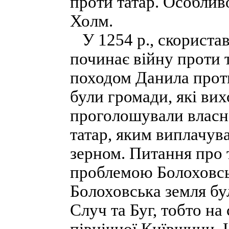
проти татар. Особлив
Холм.
У 1254 p., скориста
починає війну проти т
походом Данила проти
були громади, які вих
проголошували власне
татар, яким виплачув
зерном. Питання про 
проблемою Болоховськ
Болоховська земля бу
Случ та Буг, тобто на