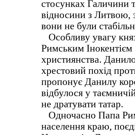
стосунках Галичини 
відносини з Литвою, 
вони не були стабіль
Особливу увагу княз
Римським Інокентієм 
християнства. Данило
хрестовий похід прот
пропонує Данилу кор
відбулося у таємничі
не дратувати татар.
Одночасно Папа Рим
населення краю, поєд