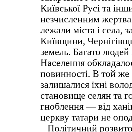
Київської Русі та інш
незчисленним жертвам
лежали міста і села, 
Київщини, Чернігівщ
земель. Багато людей
Населення обкладалос
повинності. В той же 
залишалися їхні воло
становище селян та го
гноблення — від ханів
церкву татари не опо
Політичний розвиток