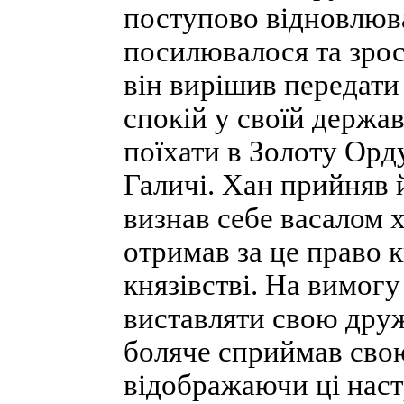
поступово відновлюва
посилювалося та зрост
він вирішив передати
спокій у своїй держа
поїхати в Золоту Орд
Галичі. Хан прийняв 
визнав себе васалом 
отримав за це право 
князівстві. На вимогу
виставляти свою друж
боляче сприймав свою
відображаючи ці настр