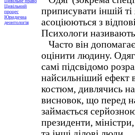
Цивільне право
Цивільний
приписувати іншій ті я
процес
Юридична
асоціюються з відпо
деонтологія
Психологи називають 
Часто він допомагає
оцінити людину. Одяг
самі підсвідомо розр
найсильніший ефект 
костюм, дивлячись на
висновок, що перед н
займається серйозною
президенти, міністри
та інші ділові люди.