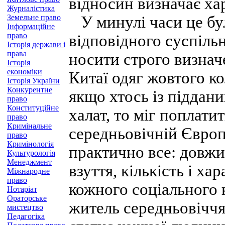
відносин визначає хар
Журналістика
Земельне право
У минулі часи це бу
Інформаційне
право
відповідного суспільн
Історія держави і
права
носити строго визнач
Історія
економіки
Китаї одяг жовтого ко
Історія України
Конкурентне
якщо хтось із піддан
право
Конституційне
халат, то міг поплати
право
Кримінальне
середньовічній Європ
право
Кримінологія
практично все: довжи
Культурологія
Менеджмент
взуття, кількість і х
Міжнародне
право
кожного соціального 
Нотаріат
Ораторське
житель середньовіччя
мистецтво
Педагогіка