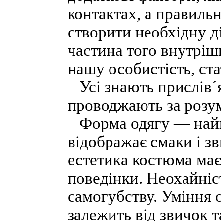
контактах, а правиль
створити необхідну д
частина того внутрішн
нашу особистість, ста
Усі знають прислів´я
проводжають за розу
Форма одягу — найк
відображає смаки і з
естетика костюма має
поведінки. Неохайніс
самогубству. Уміння о
залежить від звичок т