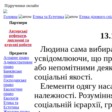
Підручники онлайн
Головна
Етика та Естетика
Етика ділового спі
Партнери
Авторські
13.
реферати,
дипломні та
курсові роботи
Людина сама вибира
Предмети
усвідомлюючи, що пр
Аграрне право
Адміністративне
або непомітними деякі
право
Банківське
соціальні якості.
право
Господарське
Елементи одягу наса
право
Екологічне
належності. Розуміння
право
Екологія
соціальній ієрархії, г
Етика та
Естетика
Житлове право