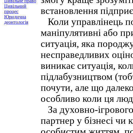
Цивільне право
Цивільний
встановлення підприє
процес
Юридична
Коли управлінець по
деонтологія
маніпулятивні або при
ситуація, яка породж
несправедливих оціно
виникає ситуація, кол
підлабузництвом (тоб
почути, але що далеко
особливо коли ця люд
За духовно-ігрового,
партнер у бізнесі чи 
особистим життям, п