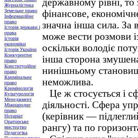
державному рівні, то 
Журналістика
Земельне право
фінансове, економічн
Інформаційне
право
значна інша сила. За 
Історія держави і
права
може вести розмови і
Історія
економіки
оскільки володіє пот
Історія України
Конкурентне
інша сторона змушена 
право
Конституційне
нинішньому становищі
право
Кримінальне
неможлива.
право
Кримінологія
Це ж стосується і сф
Культурологія
Менеджмент
діяльності. Сфера упр
Міжнародне
право
(керівник — підлегли
Нотаріат
Ораторське
рангу) та по горизонт
мистецтво
Педагогіка