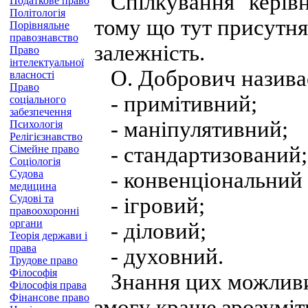
Спілкування "керівн
Податкове право
Політологія
тому що тут присутня
Порівняльне
правознавство
залежність.
Право
інтелектуальної
О. Добрович називає 
власності
Право
- примітивний;
соціального
забезпечення
- маніпулятивний;
Психологія
Релігієзнавство
- стандартизований;
Сімейне право
Соціологія
Судова
- конвенціональний 
медицина
Судові та
- ігровий;
правоохоронні
органи
- діловий;
Теорія держави і
права
- духовний.
Трудове право
Філософія
Знання цих можливих
Філософія права
Фінансове право
змогу краще зрозуміт