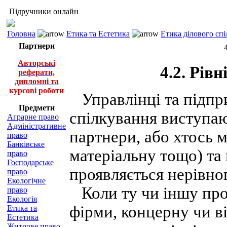
Підручники онлайн
Головна
Етика та Естетика
Етика ділового спі
Партнери
Авторські
4.2. Рів
реферати,
дипломні та
курсові роботи
Управлінці та підпр
Предмети
спілкування виступают
Аграрне право
Адміністративне
партнери, або хтось м
право
Банківське
матеріальну тощо) та
право
Господарське
проявляється нерівно
право
Екологічне
Коли ту чи іншу про
право
Екологія
фірми, концерну чи в
Етика та
Естетика
Житлове право