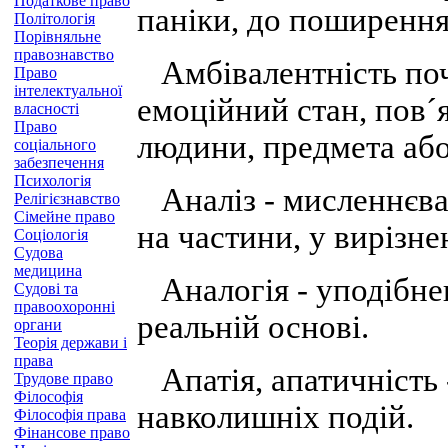
Податкове право
паніки, до поширення
Політологія
Порівняльне
правознавство
Амбівалентність поч
Право
інтелектуальної
емоційний стан, пов´
власності
Право
людини, предмета аб
соціального
забезпечення
Психологія
Аналіз - мисленнєва о
Релігієзнавство
Сімейне право
на частини, у вирізне
Соціологія
Судова
медицина
Аналогія - уподібнен
Судові та
правоохоронні
реальній основі.
органи
Теорія держави і
права
Апатія, апатичність 
Трудове право
Філософія
навколишніх подій.
Філософія права
Фінансове право