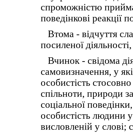
спроможністю прийма
поведінкові реакції п
Втома - відчуття сла
посиленої діяльності,
Вчинок - свідома дія
самовизначення, у як
особистість стосовно 
спільноти, природи з
соціальної поведінки,
особистість людини у с
висловленій у слові; 