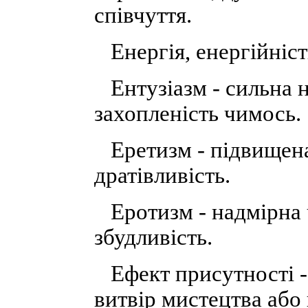
співчуття.
Енергія, енергійність 
Ентузіазм - сильна н
захопленість чимось.
Еретизм - підвищена
дратівливість.
Еротизм - надмірна ч
збудливість.
Ефект присутності -
витвір мистецтва або