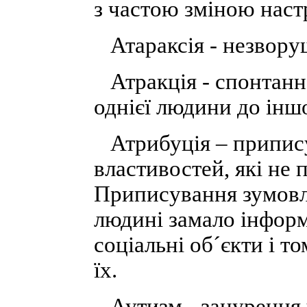
з частою зміною наст
Атараксія - незворуш
Атракція - спонтанне
однієї людини до іншо
Атрибуція – припису
властивостей, які не 
Приписування зумовл
людині замало інформ
соціальні об´єкти і т
їх.
Аутизм - занурення у