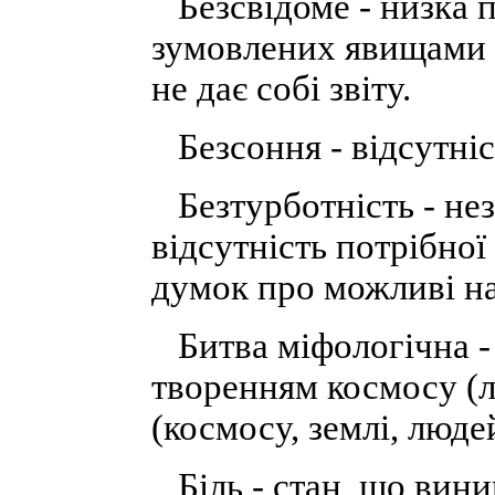
Безсвідоме - низка пс
зумовлених явищами д
не дає собі звіту.
Безсоння - відсутніс
Безтурботність - не
відсутність потрібної
думок про можливі на
Битва міфологічна - 
творенням космосу (л
(космосу, землі, люде
Біль - стан, що вини