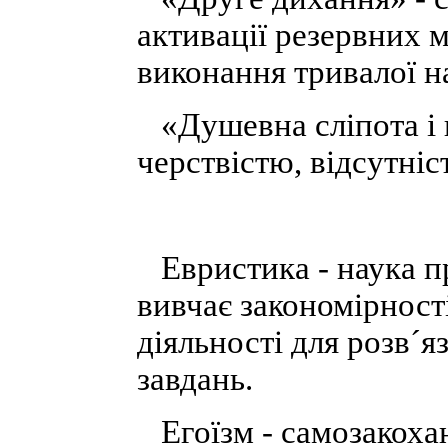
активації резервних 
виконання тривалої н
«Душевна сліпота і г
черствістю, відсутні
Евристика - наука пр
вивчає закономірності
діяльності для розв´
завдань.
Егоїзм - самозакохан