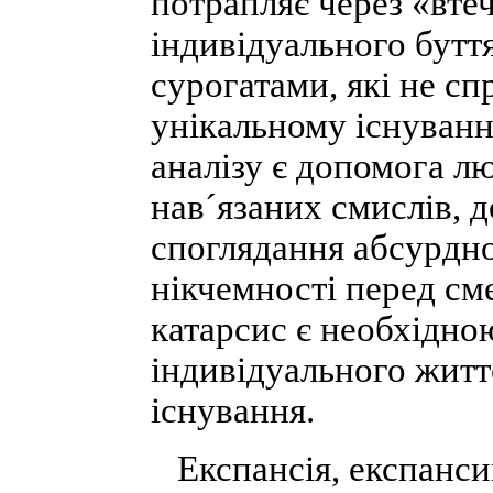
потрапляє через «втеч
індивідуального бутт
сурогатами, які не сп
унікальному існуван
аналізу є допомога л
нав´язаних смислів, 
споглядання абсурдно
нікчемності перед см
катарсис є необхідн
індивідуального житт
існування.
Експансія, експансив