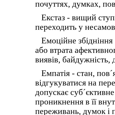
почуттях, думках, пов
Екстаз - вищий ступі
переходить у несамов
Емоційне збідніння (
або втрата афективног
виявів, байдужність, 
Емпатія - стан, пов´
відгукуватися на пер
допускає суб´єктивне
проникнення в її внут
переживань, думок і п