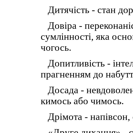
Дитячість - стан дор
Довіра - переконаніс
сумлінності, яка осно
чогось.
Допитливість - інтел
прагненням до набутт
Досада - невдоволен
кимось або чимось.
Дрімота - напівсон, с
«Друге дихання» - ст