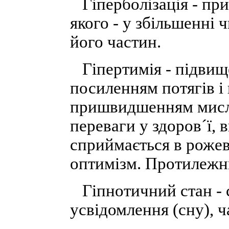
Гіперболізація - при
якого - у збільшенні
його частин.
Гіпертимія - підвище
посиленням потягів і
пришвидшенням мисле
переваги у здоров´ї, в
сприймається в рожево
оптимізм. Протилежни
Гіпнотичний стан - с
усвідомлення (сну), 