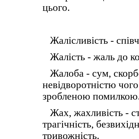
цього.
Жалісливість - співч
Жалість - жаль до ког
Жалоба - сум, скорбо
невідворотністю чогос
зробленою помилкою. 
Жах, жахливість - ст
трагічність, безвихід
тривожність.