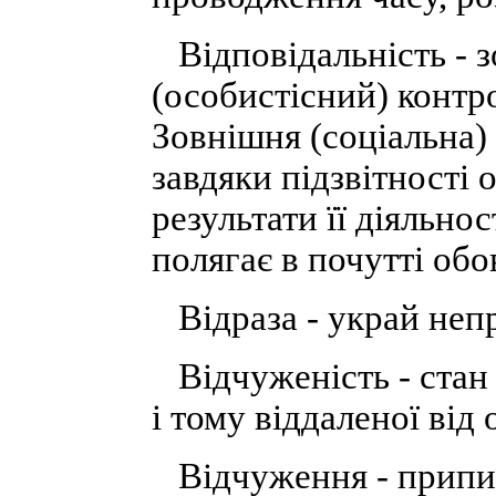
Відповідальність - з
(особистісний) контро
Зовнішня (соціальна)
завдяки підзвітності 
результати її діяльно
полягає в почутті обо
Відраза - украй непр
Відчуженість - стан
і тому віддаленої від 
Відчуження - припине