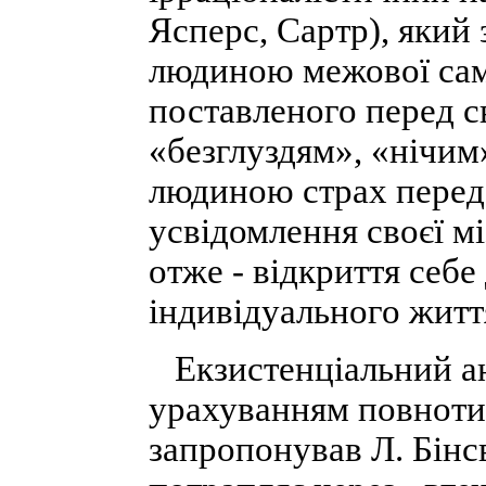
Ясперс, Сартр), який
людиною межової само
поставленого перед с
«безглуздям», «нічи
людиною страх перед
усвідомлення своєї міз
отже - відкриття себе
індивідуального життя
Екзистенціальний ана
урахуванням повноти 
запропонував Л. Бінс