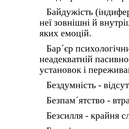
Байдужість (індифере
неї зовнішні й внутр
яких емоцій.
Бар´єр психологічний
неадекватній пасивно
установок і пережива
Бездумність - відсут
Безпам´ятство - втра
Безсилля - крайня сл