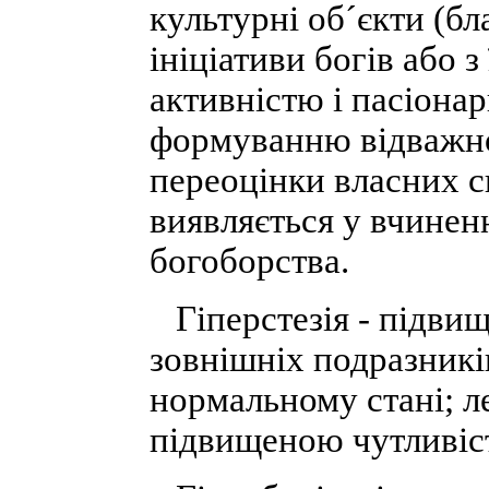
культурні об´єкти (бла
ініціативи богів або 
активністю і пасіонар
формуванню відважно
переоцінки власних с
виявляється у вчинен
богоборства.
Гіперстезія - підвищ
зовнішніх подразникі
нормальному стані; ле
підвищеною чутливіс