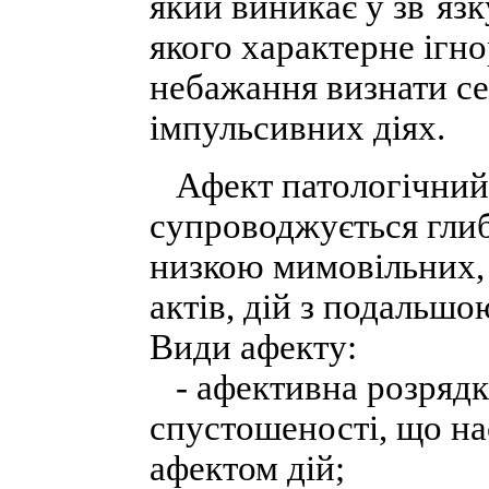
який виникає у зв´язку
якого характерне ігн
небажання визнати се
імпульсивних діях.
Афект патологічний -
супроводжується глиб
низкою мимовільних, 
актів, дій з подальшо
Види афекту:
- афективна розрядка
спустошеності, що на
афектом дій;