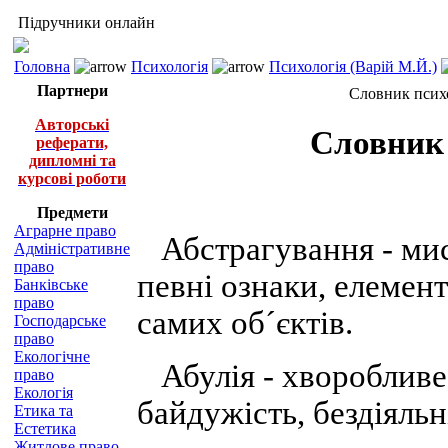
Підручники онлайн
Головна
Психологія
Психологія (Варій М.Й.)
Партнери
Словник психо
Авторські
Словник 
реферати,
дипломні та
курсові роботи
Предмети
Аграрне право
Абстрагування - мис
Адміністративне
право
певні ознаки, елемент
Банківське
право
самих об´єктів.
Господарське
право
Екологічне
Абулія - хворобливе 
право
Екологія
байдужість, бездіяльн
Етика та
Естетика
Житлове право