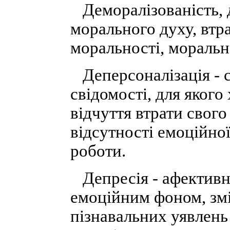
Деморалізованість, д
морального духу, втра
моральності, моральн
Деперсоналізація - с
свідомості, для якого
відчуття втрати свог
відсутності емоційно
роботи.
Депресія - афективн
емоційним фоном, зм
пізнавальних уявлень