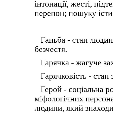
інтонації, жесті, підт
перепон; пошуку істи
Ганьба - стан людини
безчестя.
Гарячка - жагуче зах
Гарячковість - стан 
Герой - соціальна ро
міфологічних персона
людини, який знаходит