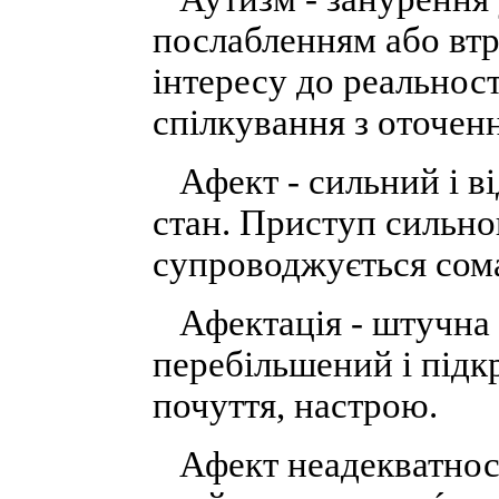
послабленням або втр
інтересу до реальност
спілкування з оточен
Афект - сильний і в
стан. Приступ сильно
супроводжується сом
Афектація - штучна п
перебільшений і підк
почуття, настрою.
Афект неадекватност