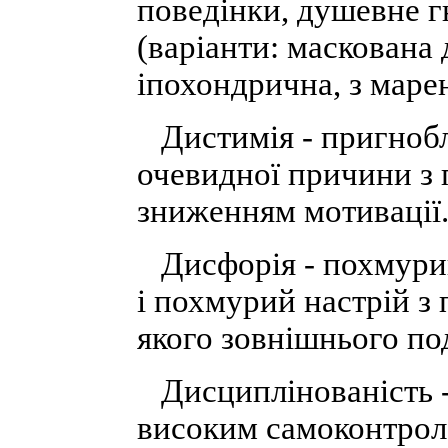
поведінки, душевне 
(варіанти: маскована 
іпохондрична, з маре
Дистимія - пригнобле
очевидної причини з 
зниженням мотивації
Дисфорія - похмурий
і похмурий настрій з
якого зовнішнього по
Дисциплінованість - 
високим самоконтроле