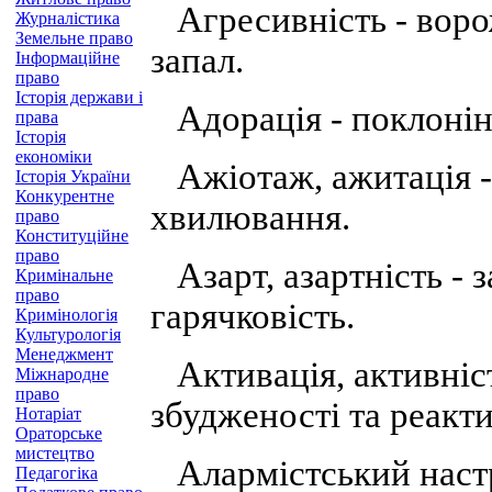
Агресивність - воро
Журналістика
Земельне право
запал.
Інформаційне
право
Історія держави і
Адорація - поклонін
права
Історія
економіки
Ажіотаж, ажитація -
Історія України
Конкурентне
хвилювання.
право
Конституційне
право
Азарт, азартність - з
Кримінальне
право
гарячковість.
Кримінологія
Культурологія
Менеджмент
Активація, активніст
Міжнародне
право
збудженості та реакти
Нотаріат
Ораторське
мистецтво
Алармістський настрі
Педагогіка