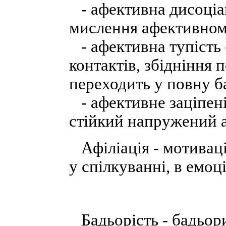
- афективна дисоціац
мислення афективном
- афективна тупість -
контактів, збідніння 
переходить у повну б
- афективне заціпені
стійкий напружений а
Афіліація - мотиваці
у спілкуванні, в емоц
Бадьорість - бадьори