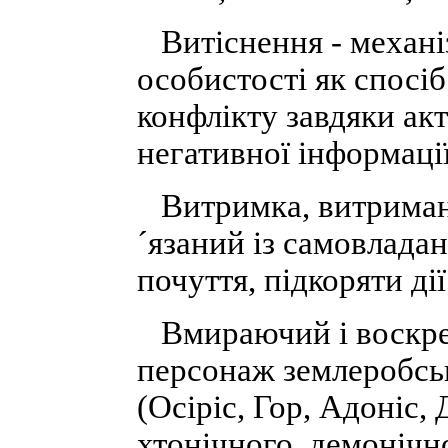
Витіснення - механі
особистості як спосі
конфлікту завдяки ак
негативної інформації
Витримка, витримані
´язаний із самовлада
почуття, підкоряти ді
Вмираючий і воскрес
персонаж землеробсь
(Осіріс, Гор, Адоніс, 
хтонічного, демоніч