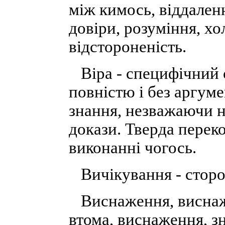
між кимось, віддаленн
довіри, розуміння, хо
відстороненість.
Віра - специфічний с
повністю і без аргуме
знання, незважаючи н
докази. Тверда переко
виконанні чогось.
Вичікування - сторож
Виснаження, виснажен
втома, виснаження, з