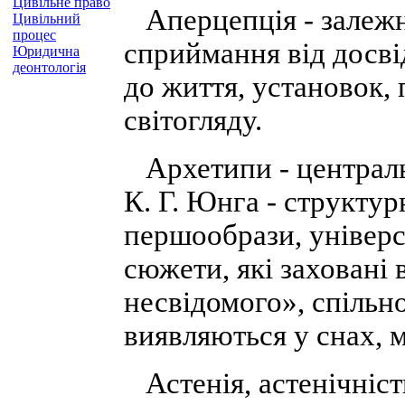
Цивільне право
Аперцепція - залежні
Цивільний
процес
сприймання від досвід
Юридична
деонтологія
до життя, установок,
світогляду.
Архетипи - центральн
К. Г. Юнга - структур
першообрази, універс
сюжети, які заховані
несвідомого», спільно
виявляються у снах, м
Астенія, астенічніст