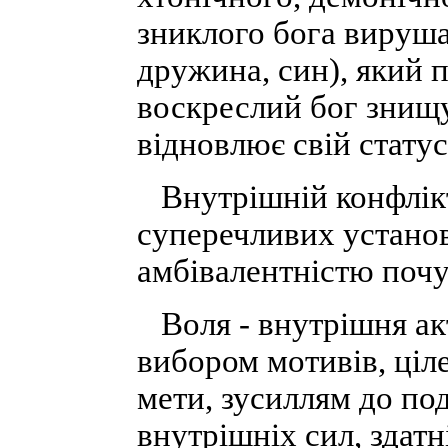
зниклого бога вируша
дружина, син), який п
воскреслий бог знищу
відновлює свій статус
Внутрішній конфлікт 
суперечливих установо
амбівалентністю почу
Воля - внутрішня акт
вибором мотивів, ціл
мети, зусиллям до по
внутрішніх сил, здат