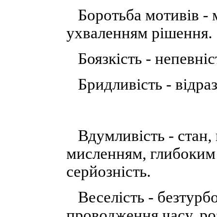
Боротьба мотивів - м
ухваленням рішення.
Боязкість - непевніст
Бридливість - відраз
Вдумливість - стан, 
мисленням, глибоким
серйозність.
Веселість - безтурбо
проводження часу, роз