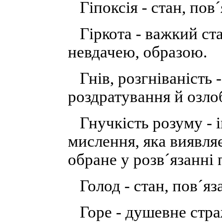
Гіпоксія - стан, пов
Гіркота - важкий ст
невдачею, образою.
Гнів, розгніваність -
роздратування й озло
Гнучкість розуму - і
мислення, яка виявля
обране у розв´язанні 
Голод - стан, пов´яза
Горе - душевне страж