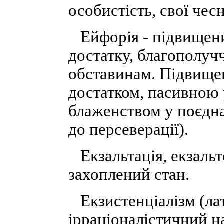
особистість, свої чес
Ейфорія - підвищен
достатку, благополуч
обставинам. Підвище
достатком, пасивною 
блаженством у поєдна
до персеверації).
Екзальтація, екзальт
захоплений стан.
Екзистенціалізм (лат
ірраціоналістичний н