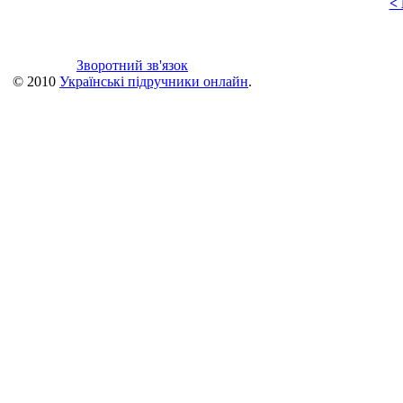
<
Зворотний зв'язок
© 2010
Українські підручники онлайн
.