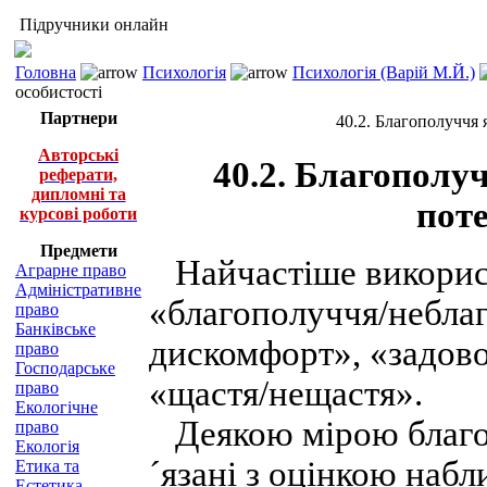
Підручники онлайн
Головна
Психологія
Психологія (Варій М.Й.)
особистості
Партнери
40.2. Благополуччя
Авторські
40.2. Благополу
реферати,
дипломні та
поте
курсові роботи
Предмети
Найчастіше викорис
Аграрне право
Адміністративне
«благополуччя/небла
право
Банківське
дискомфорт», «задово
право
Господарське
«щастя/нещастя».
право
Екологічне
Деякою мірою благоп
право
Екологія
´язані з оцінкою наб
Етика та
Естетика