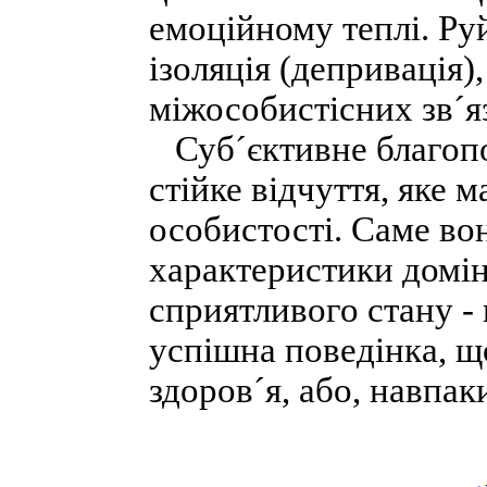
емоційному теплі. Ру
ізоляція (депривація
міжособистісних зв´я
Суб´єктивне благопо
стійке відчуття, яке 
особистості. Саме в
характеристики домін
сприятливого стану -
успішна поведінка, щ
здоров´я, або, навпак