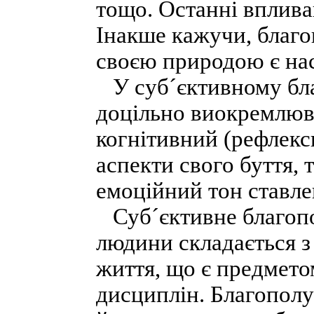
тощо. Останні вплива
Інакше кажучи, благо
своєю природою є на
У суб´єктивному бла
доцільно виокремлюв
когнітивний (рефлекс
аспекти свого буття,
емоційний тон ставле
Суб´єктивне благопо
людини складається з 
життя, що є предмето
дисциплін. Благополу