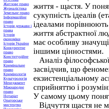
життя - щастя. У пон
Житлове право
Журналістика
Земельне право
сукупність ідеалів (е
Інформаційне
право
ідеалами порівнюють 
Історія держави і
права
життя абстрактної люд
Історія
економіки
має особливу значущіс
Історія України
Конкурентне
іншими цінностями.
право
Конституційне
Аналіз філософської 
право
Кримінальне
засвідчив, що феном
право
Кримінологія
екзистенціальному ас
Культурологія
Менеджмент
сприйняттю і розумін
Міжнародне
право
У самому цьому понят
Нотаріат
Ораторське
Відчуття щастя не мо
мистецтво