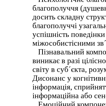
благополуччя (душев
досить складну струк
благополуччі узагаль
успішність поведінки 
міжособистісними зв´
Пізнавальний компон
виникає в разі ціліс
світу в суб´єкта, розу
Дисонанс у когнітивн
інформація, сприйнятт
інформаційна або сен
Емоційний компонент