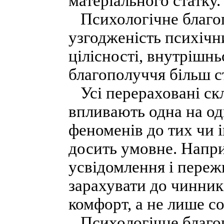
матеріального статку.
Психологічне благоп
узгодженість психічни
цілісності, внутрішнь
благополуччя більш ст
Усі перераховані скл
впливають одна на од
феноменів до тих чи 
досить умовне. Наприк
усвідомлення і переж
зарахувати до чинник
комфорт, а не лише с
Психологічне благоп