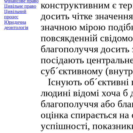
Фінансове право
конструктивним є тер
Цивільне право
Цивільний
досить чітке значення
процес
Юридична
значною мірою подібн
деонтологія
повсякденній свідомо
благополуччя досить 
посідають центральне
суб´єктивному (внутр
Існують об´єктивні 
людині відомі хоча б 
благополуччя або бла
оцінка спирається на 
успішності, показник