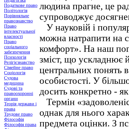
Педагогіка
людина прагне, це ра
Податкове право
Політологія
супроводжує досягне
Порівняльне
правознавство
У науковій і популяр
Право
інтелектуальної
можна натрапити на 
власності
Право
комфорт». На наш пог
соціального
забезпечення
зміст, що ускладнює 
Психологія
Релігієзнавство
центральних понять в
Сімейне право
Соціологія
Судова
особистості. У більш
медицина
Судові та
досить конкретно - як
правоохоронні
органи
Термін «задоволеніс
Теорія держави і
права
однак для нього хара
Трудове право
Філософія
предмета оцінки. З п
Філософія права