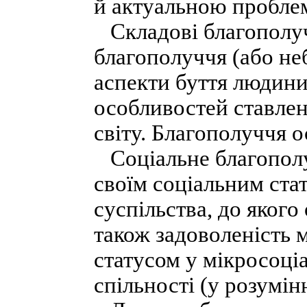
й актуальною проблем
Складові благополучч
благополуччя (або не
аспекти буття людини
особливостей ставлен
світу. Благополуччя о
Соціальне благополуч
своїм соціальним ста
суспільства, до якого
також задоволеність 
статусом у мікросоці
спільності (у розумін