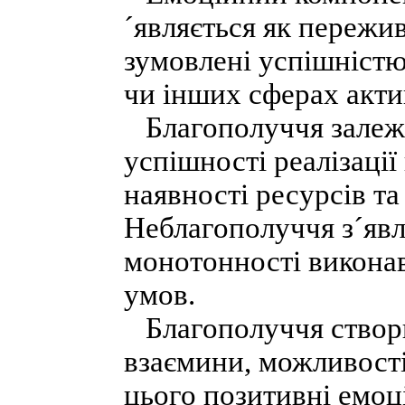
´являється як пережив
зумовлені успішністю
чи інших сферах акти
Благополуччя залежит
успішності реалізації
наявності ресурсів та
Неблагополуччя з´явля
монотонності виконав
умов.
Благополуччя створю
взаємини, можливості
цього позитивні емоці