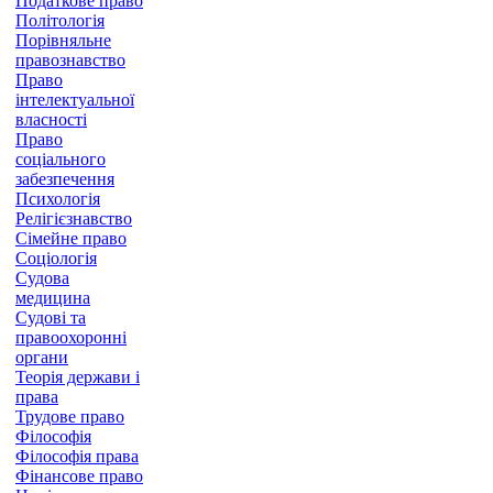
Податкове право
Політологія
Порівняльне
правознавство
Право
інтелектуальної
власності
Право
соціального
забезпечення
Психологія
Релігієзнавство
Сімейне право
Соціологія
Судова
медицина
Судові та
правоохоронні
органи
Теорія держави і
права
Трудове право
Філософія
Філософія права
Фінансове право