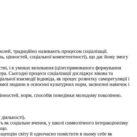
ролей, традиційно називають процесом соціалізації.
, цінностей, соціальної компетентності), що дає йому змогу
стві, і в умовах виховання (цілеспрямованого формування
ра. Сьогодні процеси соціалізації досліджує вікова та
льної взаємодії індивіда, як процес розвитку саморегуляції і
самої людини в освоєнні культурних норм, засвоєнні навичок і
 цінностей, норм, способів поведінки молодому поколінню.
діяльності).
ь як соціальне вчення, у школі символічного інтеракціонізму
ощо.
нцепцію світу й одночасно помістити в ньому себе як