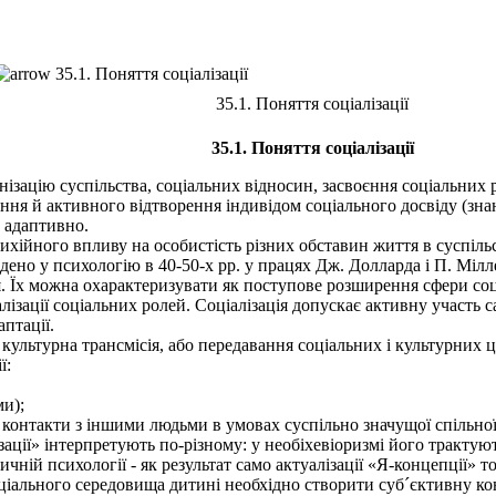
35.1. Поняття соціалізації
35.1. Поняття соціалізації
35.1. Поняття соціалізації
нізацію суспільства, соціальних відносин, засвоєння соціальних 
я й активного відтворення індивідом соціального досвіду (знань
м адаптивно.
ихійного впливу на особистість різних обставин життя в суспіль
едено у психологію в 40-50-х pp. у працях Дж. Долларда і П. Мілле
я. Їх можна охарактеризувати як поступове розширення сфери соціа
алізації соціальних ролей. Соціалізація допускає активну участь 
аптації.
культурна трансмісія, або передавання соціальних і культурних
ї:
ми);
 контакти з іншими людьми в умовах суспільно значущої спільної 
ції» інтерпретують по-різному: у необіхевіоризмі його трактуют
тичній психології - як результат само актуалізації «Я-концепції» т
ціального середовища дитині необхідно створити суб´єктивну ко