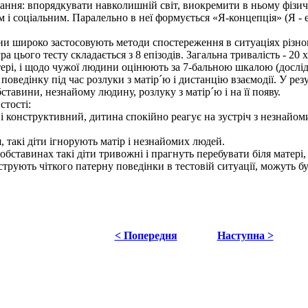
дання: впорядкувати навколишній світ, виокремити в ньому фізичн
м і соціальним. Паралельно в неї формується «Я-концепція» (Я - е
и широко застосовують методи спостереження в ситуаціях різно
цього тесту складається з 8 епізодів. Загальна тривалість - 20 х
ері, і щодо чужої людини оцінюють за 7-бальною шкалою (дослід
оведінку під час розлуки з матір´ю і дистанцію взаємодії. У рез
бставини, незнайому людину, розлуку з матір´ю і на її появу.
стості:
структивний, дитина спокійно реагує на зустріч з незнайомими 
кі діти ігнорують матір і незнайомих людей.
инах такі діти тривожні і прагнуть перебувати біля матері, 
ь чіткого патерну поведінки в тестовій ситуації, можуть бути
< Попередня
Наступна >