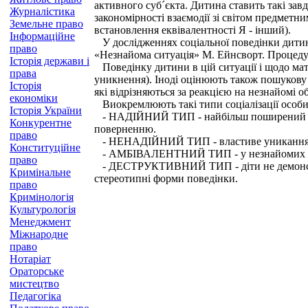
активного суб´єкта. Дитина ставить такі зав
Журналістика
закономірності взаємодії зі світом предметни
Земельне право
встановлення еквівалентності Я - інший).
Інформаційне
У дослідженнях соціальної поведінки дитин
право
«Незнайома ситуація» М. Ейнсворт. Процедура 
Історія держави і
Поведінку дитини в цій ситуації і щодо мат
права
уникнення). Іноді оцінюють також пошукову п
Історія
які відрізняються за реакцією на незнайомі о
економіки
Виокремлюють такі типи соціалізації особи
Історія України
- НАДІЙНИЙ ТИП - найбільш поширений і кон
Конкурентне
поверненню.
право
- НЕНАДІЙНИЙ ТИП - властиве уникання, та
Конституційне
- АМБІВАЛЕНТНИЙ ТИП - у незнайомих обстав
право
- ДЕСТРУКТИВНИЙ ТИП - діти не демонструют
Кримінальне
стереотипні форми поведінки.
право
Кримінологія
Культурологія
Менеджмент
Міжнародне
право
Нотаріат
Ораторське
мистецтво
Педагогіка