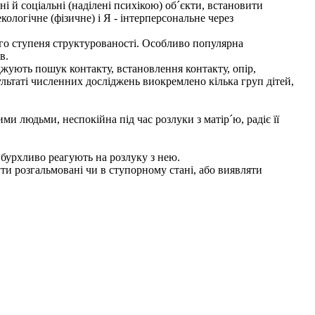
і й соціальні (наділені психікою) об´єкти, встановити
кологічне (фізичне) і Я - інтерперсональне через
го ступеня структурованості. Особливо популярна
в.
жують пошук контакту, встановлення контакту, опір,
ультаті численних досліджень виокремлено кілька груп дітей,
людьми, неспокійна під час розлуки з матір´ю, радіє її
бурхливо реагують на розлуку з нею.
 розгальмовані чи в ступорному стані, або виявляти