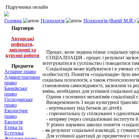
Підручники онлайн
Головна
Психологія
Психологія (Варій М.Й.)
Партнери
Авторські
реферати,
дипломні та
Процес, коли людина пізнає соціальну орга
курсові роботи
СОЦІАЛІЗАЦІЯ - процес і результат засвоєнн
інтегруватися в суспільство і поводитися та
Предмети
Соціалізація може відбуватися і в умовах ст
Аграрне право
особистості). Поняття «соціалізація» було вв
Адміністративне
соціальна психологія, а також етнопсихологі
право
становлення самосвідомості, засвоєння та ре
Банківське
вмінь, необхідних для успішної соціальної ад
право
Одним з основних механізмів соціалізації є 
Господарське
Виокремлюють 3 види культурної трансмісі
право
- вертикальну (від батьків до дітей);
Екологічне
- горизонтальну (у спілкуванні з однолітка
право
- непряму (через спеціалізовані інститути й
Екологія
У різних наукових школах поняття «соціаліза
Етика та
- як результат соціальної взаємодії, у гуманіс
Естетика
Для успішної адаптації до предметного і со
Житлове право