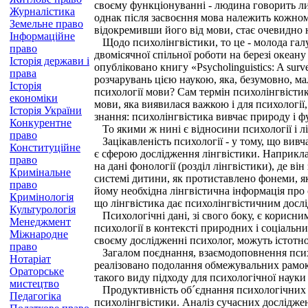
своєму функціонуванні - людина говорить ли
Журналістика
однак після засвоєння мова належить кожном
Земельне право
відокремивши його від мови, стає очевидно 
Інформаційне
Щодо психолінгвістики, то це - молода галуз
право
двомісячної спільної роботи на березі океан
Історія держави і
опубліковано книгу «Psycholinguistics: A surv
права
розчарувань цією наукою, яка, безумовно, мал
Історія
психології мови? Сам термін психолінгвістика
економіки
мови, яка виявилася важкою і для психології,
Історія України
знання: психолінгвістика вивчає природу і ф
Конкурентне
То якими ж нині є відносини психології і л
право
Зацікавленість психології - у тому, що вивч
Конституційне
є сферою дослідження лінгвістики. Наприкла
право
на дані фонології (розділ лінгвістики), де ві
Кримінальне
системі дитини, як протиставлено фонеми, як
право
йому необхідна лінгвістична інформація про 
Кримінологія
що лінгвістика дає психолінгвістичним досл
Культурологія
Психологічні дані, зі свого боку, є корисни
Менеджмент
психології в контексті природних і соціальн
Міжнародне
своєму дослідженні психолог, можуть істотно
право
Загалом поєднання, взаємодоповнення психо
Нотаріат
реалізовано подолання обмежувальних рамок 
Ораторське
такого виду підходу для психологічної наук
мистецтво
Продуктивність об´єднання психологічних і 
Педагогіка
психолінгвістики. Аналіз сучасних досліджен