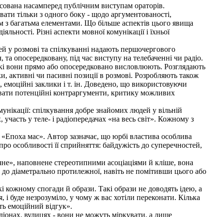
есована насамперед публічним виступам ораторів.
ати тільки з одного боку - щодо аргументованості,
м з багатьма елементами. Що більше аспектів цього явища
льності. Різні аспекти мовної комунікації і їхньої
й у розмові та спілкуванні надають першочергового
, та опосередковану, під час виступу на телебаченні чи радіо.
які вони прямо або опосередковано висловлюють. Розглядають
ки, активні чи пасивні позиції в розмові. Розробляють також
емоційні заклики і т. ін. Доведено, що використовуючи
увати потенційні контраргументи, критику можливих
нікації: спілкування добре знайомих людей у вільній
 участь у теле- і радіопередачах «на весь світ». Кожному з
«Епоха мас». Автор зазначає, що юрбі властива особлива
про особливості її сприйняття: байдужість до суперечностей,
чне», наповнене стереотипними асоціаціями й кліше, вона
ки до діаметрально протилежної, навіть не помітивши цього або
і кожному спогади й образи. Такі образи не доводять ідею, а
і буде незрозуміло, у чому ж вас хотіли переконати. Кілька
ть емоційний відгук».
онах, вулицях - вони не можуть міркувати, а лише