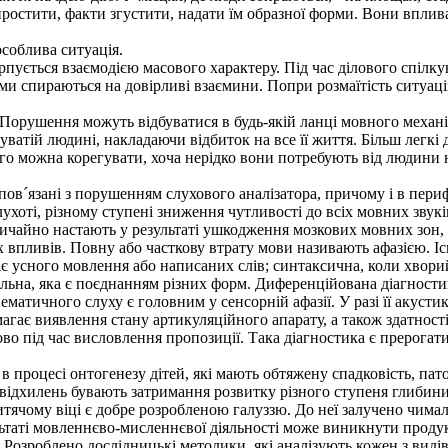
простити, факти згустити, надати їм образної форми. Вони вплив
особлива ситуація.
пується взаємодією масового характеру. Під час ділового спіл
ми спираються на довірливі взаємини. Попри розмаїтість ситуаці
Порушення можуть відбуватися в будь-якій ланці мовного механ
уватій людині, накладаючи відбиток на все її життя. Більш легкі
го можна корегувати, хоча нерідко вони потребують від людини н
в´язані з порушенням слухового аналізатора, причому і в перифе
ухоті, різному ступені зниження чутливості до всіх мовних звукі
йно настають у результаті ушкодження мозкових мовних зон, що 
впливів. Повну або часткову втрату мови називають афазією. Іс
іє усного мовлення або написаних слів; синтаксична, коли хвори
альна, яка є поєднанням різних форм. Диференційована діагности
матичного слуху є головним у сенсорній афазії. У разі її акуст
магає виявлення стану артикуляційного апарату, а також здатност
слово під час висловлення пропозиції. Така діагностика є прерога
процесі онтогенезу дітей, які мають обтяжену спадковість, пат
дхилень бувають затримання розвитку різного ступеня глибини 
чому віці є добре розробленою галуззю. До неї залучено чимало
таті мовленнєво-мисленнєвої діяльності може виникнути продукт 
. Розроблено дослідницькі методики, які аналізують кожен з виді