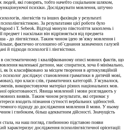
 людей, які говорять, тобто начебто соціальним шляхом,
 функціонуючої психіки. Досліджувати мовлення, штучно
хологів, лінгвістів та інших фахівців у результаті
 психолінгвістикою. За результатами цієї роботи було
Osgood і Т. Sebeok. Відтоді минуло півстоліття захоплень і
 предмет і наскільки він відрізняється від предмета
нша - до лінгвістики. Таким чином ідею зв´язку мовлення і
ть більше, фактично оголошено об´єднання зазначених галузей
і й підходи психології і лінгвістики.
у в систематичному і кваліфікованому описі мовних фактів, що
овлення маленької дитини, має спиратися, хоча б мінімально,
ці, як їх класифіковано за місцем творення в артикуляційній
о психолог досліджує становлення граматики в дитячій мові,
овах), про класи слів, граматичних категорій. З´ясувалося,
оменів, використовуючи матеріал різних національних мов.
льної орієнтованості. Явища мовлений і мови розглядають у
 мовних виявів. Таким чином результати, які отримає у
нтереси входить пізнання сутності вербальних здібностей.
темного підходу до дослідження мовлення й мови. У ньому
чним і глибоким, більш адекватним дійсності. Значущість
и стала, на наш погляд, глибинною підставою появи
ий характеризує дослідження психолінгвістичної орієнтації: