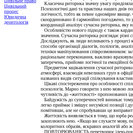
Цивільне право
Класична риторика значну увагу приділяла л
Цивільний
Психологічні дані та практика наших днів по
процес
логічності, тобто як певне одномірне явище
Юридична
скоординовано й гармонійно погоджено, то усп
деонтологія
координації аналізує сучасна риторика, яку
Особливістю нового підходу є також кардин
значення. Сучасна риторика розглядає різні си
Досліджують, як люди впливають у процесі к
способи організації діалогів, полілогів, ана
техніки маніпулювання співрозмовником: зал
раціональне переконання, важливо враховув
заперечень, прийоми логічної та емоційної б
Предметом зацікавлення сучасної риторики 
атмосфері, взаємодія невеликих груп в офіцій
названих видів ситуації спілкування властиви
Цікаві спостереження про особливості спілк
психологія. Марно говорити з нею мовою логі
чутливість до «життєвості» пропонованих іде
Байдужість до суперечностей виникає тому, 
легко приймає і змішує несумісні позиції і д
помітивши, але не спробувавши це виправит
Життєвість виявляється в тому, що юрба реаг
захоплюють нею. «Якщо ви слухаєте мову, пе
колоритних образів, яскравих аналогій або 
ПОВТОРЮВАНІСТЬ перетворює ідею-поняття на