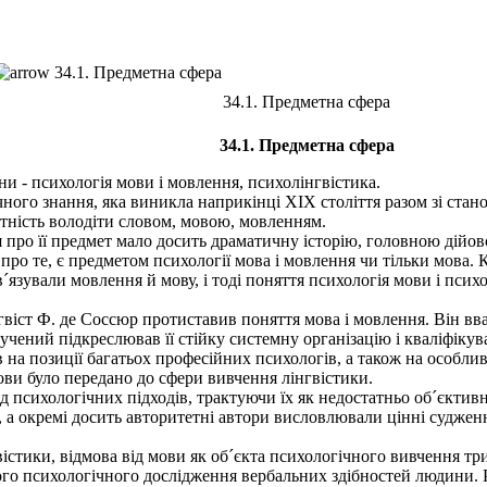
34.1. Предметна сфера
34.1. Предметна сфера
34.1. Предметна сфера
іни - психологія мови і мовлення, психолінгвістика.
ого знання, яка виникла наприкінці XIX століття разом зі стано
тність володіти словом, мовою, мовленням.
 про її предмет мало досить драматичну історію, головною дійово
ро те, є предметом психології мова і мовлення чи тільки мова. К
ов´язували мовлення й мову, і тоді поняття психологія мови і пс
віст Ф. де Соссюр протиставив поняття мова і мовлення. Він в
і учений підкреслював її стійку системну організацію і кваліфікув
 на позиції багатьох професійних психологів, а також на особли
ви було передано до сфери вивчення лінгвістики.
сихологічних підходів, трактуючи їх як недостатньо об´єктивні. 
 а окремі досить авторитетні автори висловлювали цінні судженн
стики, відмова від мови як об´єкта психологічного вивчення тр
го психологічного дослідження вербальних здібностей людини. Рі