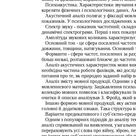
Психоакустика. Характеристики звучання мов
кореляти фізичних і психологічних даних. А
Акустичний аналіз полягає у фіксації мовле
показників. У психологічних дослідженнях з
Спектр звуку - показник частотний; складов
динамічні спектрограми. Перші з них показуют
Амплітуда звукових коливань характеризує с
Основний тон - це сфера посиленої частоти с
довжини, товщини, натягування. Основний то
Форманти - сфери частот, посилених за рах
більш низькі, розташовані ближче до частоти
Аналіз акустичних характеристик мови викор
необхідна частина роботи фахівців, які досл
питання про те, як природно заданий набір в
Аналіз змісту мовної продукції. Одними з ф
мовленнєвого матеріалу. Зацікавлення психо
колекцію мовних помилок і класифікували їх
очитки й описки аналізував З. Фройд, який в
Іншою формою мовної продукції, яку активно
головні й додаткові ознаки. Така структура в
Варіанти предикативного і суб´єктно-предик
Одним з популярних підходів до аналізу текс
аналіз спрямований на виявлення, узагальнен
перераховують усі слова про війну, зброю, 
чи інших тем суб´єктові спостереження або п