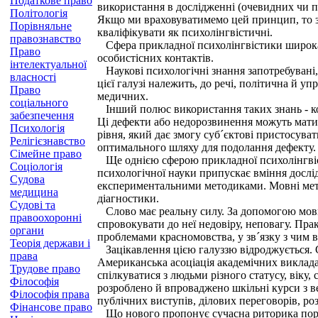
Податкове право
використання в дослідженні (очевидних чи при
Політологія
Якщо ми враховуватимемо цей принцип, то змо
Порівняльне
кваліфікувати як психолінгвістичні.
правознавство
Сфера прикладної психолінгвістики широка й
Право
особистісних контактів.
інтелектуальної
Наукові психологічні знання запотребувані, 
власності
цієї галузі належить, до речі, політична й 
Право
медичних.
соціального
Інший полюс використання таких знань - ко
забезпечення
Ці дефекти або недорозвинення можуть мати 
Психологія
рівня, який дає змогу суб´єктові пристосув
Релігієзнавство
оптимального шляху для подолання дефекту.
Сімейне право
Ще однією сферою прикладної психолінгвіс
Соціологія
психологічної науки припускає вміння дослі
Судова
експериментальними методиками. Мовні методи
медицина
діагностики.
Судові та
Слово має реальну силу. За допомогою мови 
правоохоронні
спровокувати до неї недовіру, неповагу. Пра
органи
проблемами красномовства, у зв´язку з чим 
Теорія держави і
Зацікавлення цією галуззю відроджується. С
права
Американська асоціація академічних виклад
Трудове право
спілкуватися з людьми різного статусу, віку
Філософія
розроблено й впроваджено шкільні курси з ве
Філософія права
публічних виступів, ділових переговорів, роз
Фінансове право
Що нового пропонує сучасна риторика пор