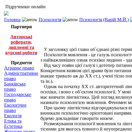
Підручники онлайн
Головна
Психологія
Психологія (Варій М.Й.)
Партнери
Авторські
реферати,
дипломні та
У заголовку цієї глави об´єднані різні терм
курсові роботи
Психологія мовлення - це галузь психологічн
з найважливіших ознак психіки людини - зда
Предмети
Від часу появи цієї галузі і дотепер питання
Аграрне право
Конкретним виявом цієї драми було питання п
Адміністративне
інакше тривало аж до XX ст.), учені тісно п
право
та ін.).
Банківське
Однак на початку XX ст. авторитетний лінг
право
психіки, і воно є об´єктом психології. У мов
Господарське
має вивчати лінгвістика. Цей погляд вплинув
право
називати психологією мовлення. Феномен мо
Екологічне
При цьому лінгвістика відгороджувалася від п
право
виникали психологічно орієнтовані напрями,
Екологія
будемо докладніше говорити нижче.
Етика та
Розмежування психології мовлення та лінгві
Естетика
тісними для якогось повного й неупереджено
Житлове право