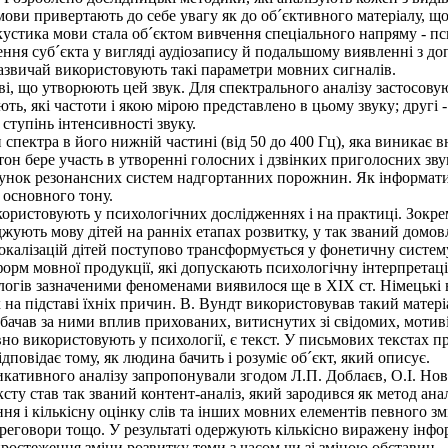
и привертають до себе увагу як до об´єктивного матеріалу, що 
кустика мови стала об´єктом вивчення спеціального напряму - п
ння суб´єкта у вигляді аудіозапису й подальшому виявленні з д
азвичай використовують такі параметри мовних сигналів.
і, що утворюють цей звук. Для спектрального аналізу застосовую
ь, які частоти і якою мірою представлено в цьому звуку; другі -
тупінь інтенсивності звуку.
пектра в його нижній частині (від 50 до 400 Гц), яка виникає вн
н бере участь в утворенні голосних і дзвінких приголосних зву
унок резонансних систем надгортанних порожнин. Як інформати
 основного тону.
истовують у психологічних дослідженнях і на практиці. Зокрема,
іджують мову дітей на ранніх етапах розвитку, у так званий домо
окалізацій дітей поступово трансформується у фонетичну систему
орм мовної продукції, які допускають психологічну інтерпретаці
логів зазначеними феноменами виявилося ще в XIX ст. Німецькі в
 на підставі їхніх причин. В. Вундт використовував такий матер
бачав за ними вплив прихованих, витиснутих зі свідомих, мотиві
 використовують у психології, є текст. У письмових текстах п
ідповідає тому, як людина бачить і розуміє об´єкт, який описує.
ативного аналізу запропонували згодом Л.П. Доблаєв, О.І. Нові
ту став так званий контент-аналіз, який зародився як метод анал
ня і кількісну оцінку слів та інших мовних елементів певного зм
переговори тощо. У результаті одержують кількісно виражену інф
ростеження зміни розвитку теми з часом чи зі зміною обставин.