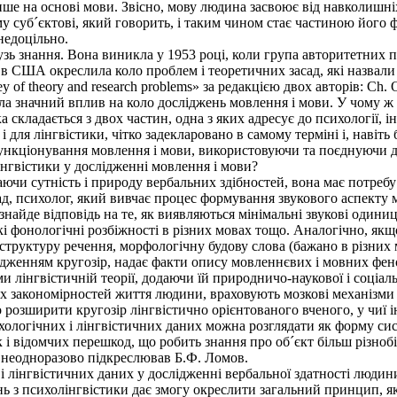
ше на основі мови. Звісно, мову людина засвоює від навколишніх
у суб´єктові, який говорить, і таким чином стає частиною його
недоцільно.
ь знання. Вона виникла у 1953 році, коли група авторитетних пси
у в США окреслила коло проблем і теоретичних засад, які назвали
ey of theory and research problems» за редакцією двох авторів: Ch. 
а значний вплив на коло досліджень мовлення і мови. У чому ж її
 складається з двох частин, одна з яких адресує до психології, і
 і для лінгвістики, чітко задекларовано в самому терміні і, наві
ункціонування мовлення і мови, використовуючи та поєднуючи дан
інгвістики у дослідженні мовлення і мови?
аючи сутність і природу вербальних здібностей, вона має потреб
д, психолог, який вивчає процес формування звукового аспекту м
н знайде відповідь на те, як виявляються мінімальні звукові одини
і фонологічні розбіжності в різних мовах тощо. Аналогічно, якщ
структуру речення, морфологічну будову слова (бажано в різних м
ідженням кругозір, надає факти опису мовленнєвих і мовних фен
ми лінгвістичній теорії, додаючи їй природничо-наукової і соціа
их закономірностей життя людини, враховують мозкові механізми
 розширити кругозір лінгвістично орієнтованого вченого, у чиї і
логічних і лінгвістичних даних можна розглядати як форму сис
і відомчих перешкод, що робить знання про об´єкт більш різнобі
и неодноразово підкреслював Б.Ф. Ломов.
лінгвістичних даних у дослідженні вербальної здатності людин
ь з психолінгвістики дає змогу окреслити загальний принцип, як