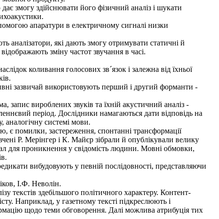
дає змогу здійснювати його фізичний аналіз і шукати
сихоакустики.
опомогою апаратури в електричному сигналі низки
ть аналізатори, які дають змогу отримувати статичні й
 відображають зміну частот звучання в часі.
аслідок коливання голосових зв´язок і залежна від їхньої
ків.
вні зазвичай використовують перший і другий форманти -
 запис вироблених звуків та їхній акустичний аналіз -
вленнєвий період. Дослідники намагаються дати відповідь на
, аналогічну системі мови.
ю, є помилки, застереження, спонтанні трансформації
чені Р. Мерінгер і К. Майєр зібрали й опублікували велику
іал для проникнення у свідомість людини. Мовні обмовки,
в.
редикати вибудовують у певній послідовності, представляючи
ков, І.Ф. Неволін.
ізу текстів здебільшого політичного характеру. Контент-
істу. Наприклад, у газетному тексті підкреслюють і
ормацію щодо теми обговорення. Далі можлива атрибуція тих