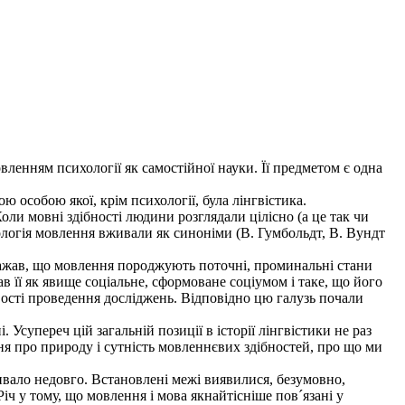
вленням психології як самостійної науки. Її предметом є одна
ю особою якої, крім психології, була лінгвістика.
оли мовні здібності людини розглядали цілісно (а це так чи
ихологія мовлення вживали як синоніми (В. Гумбольдт, В. Вундт
важав, що мовлення породжують поточні, проминальні стани
ав її як явище соціальне, сформоване соціумом і таке, що його
вості проведення досліджень. Відповідно цю галузь почали
Усупереч цій загальній позиції в історії лінгвістики не раз
я про природу і сутність мовленнєвих здібностей, про що ми
ивало недовго. Встановлені межі виявилися, безумовно,
ч у тому, що мовлення і мова якнайтісніше пов´язані у