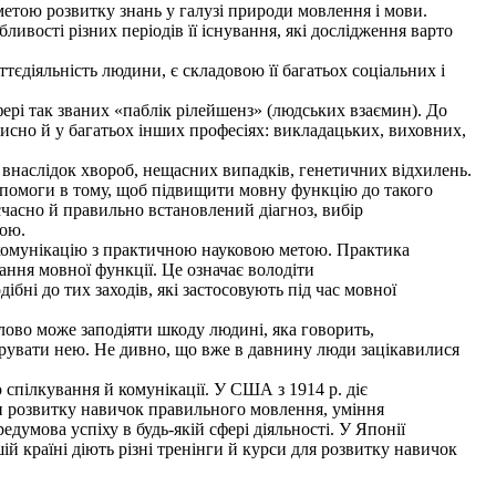
 метою розвитку знань у галузі природи мовлення і мови.
ивості різних періодів її існування, які дослідження варто
єдіяльність людини, є складовою її багатьох соціальних і
фері так званих «паблік рілейшенз» (людських взаємин). До
орисно й у багатьох інших професіях: викладацьких, виховних,
внаслідок хвороб, нещасних випадків, генетичних відхилень.
допомоги в тому, щоб підвищити мовну функцію до такого
єчасно й правильно встановлений діагноз, вибір
кою.
комунікацію з практичною науковою метою. Практика
ання мовної функції. Це означає володіти
ні до тих заходів, які застосовують під час мовної
ово може заподіяти шкоду людині, яка говорить,
керувати нею. Не дивно, що вже в давнину люди зацікавилися
спілкування й комунікації. У США з 1914 р. діє
и розвитку навичок правильного мовлення, уміння
думова успіху в будь-якій сфері діяльності. У Японії
й країні діють різні тренінги й курси для розвитку навичок