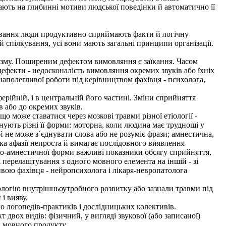
ають на глибинні мотиви людської поведінки й автоматично її
кування люди продуктивно сприймають факти й логічну
й спілкування, усі вони мають загальні принципи організації.
ізму. Поширеним дефектом вимовляння є заїкання. Часом
 дефекти - недосконалість вимовляння окремих звуків або їхніх
аполегливої роботи під керівництвом фахівця - психолога,
рійній, і в центральній його частині. Зміни сприйняття
в або до окремих звуків.
може ставатися через мозкові травми різної етіології -
нують різні її форми: моторна, коли людина має труднощі у
й не може з´єднувати слова або не розуміє фрази; амнестична,
ка афазії непроста й вимагає послідовного виявлення
ико-амнестичної форми важливі показники обсягу сприйняття,
і перелаштування з одного мовного елемента на іншій - зі
тивою фахівця - нейропсихолога і лікаря-невропатолога
ологію внутрішньоутробного розвитку або зазнали травми під
і вияву.
 логопедів-практиків і дослідницьких колективів.
двох видів: фізичний, у вигляді звукової (або записаної)
в мовного продукту.