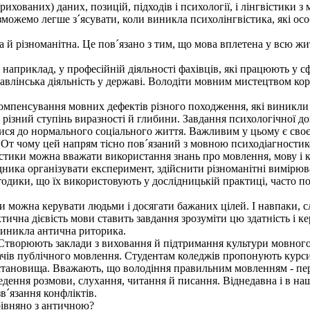
хованих) даних, позицій, підходів і психології, і лінгвістики з
жемо легше з´ясувати, коли виникла психолінгвістика, які особл
 різноманітна. Це пов´язано з тим, що мова вплетена у всю житт
наприклад, у професійній діяльності фахівців, які працюють у с
управлінська діяльність у державі. Володіти мовним мистецтвом к
мпенсування мовних дефектів різного походження, які виникли 
різний ступінь виразності й глибини. Завдання психологічної 
атися до нормального соціального життя. Важливим у цьому є сво
 От чому цей напрям тісно пов´язаний з мовною психодіагности
тики можна вважати використання знань про мовлення, мову і 
дника організувати експеримент, здійснити різноманітні вимірюв
ки, що їх використовують у дослідницькій практиці, часто подіб
можна керувати людьми і досягати бажаних цілей. І навпаки, сл
ктична дієвість мови ставить завдання зрозуміти цю здатність і 
виникла антична риторика.
творюють заклади з виховання й підтримання культури мовного 
ачів публічного мовлення. Студентам коледжів пропонують курс
, становища. Вважають, що володіння правильним мовленням - пере
дення розмови, слухання, читання й писання. Віднедавна і в наші
в´язання конфліктів.
івняно з античною?