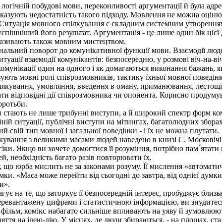
огічній побудові мови, переконливості аргументації й була адр
казують недостатність такого підходу. Мовлення не можна оцінюв
. Ситуація мовного спілкування є складним системним утворення
ішніший його результат. Аргументація - це лише один бік цієї дія
 називають також мовним мистецтвом.
альний поворот до комунікативної функції мови. Взаємодії люде
туації взаємодії комунікантів: безпосередню, у розмові віч-на-віч
омунікації один на одного і як домагаються виконання бажань, 
лізують мовні ролі співрозмовників, тактику їхньої мовної поведін
якування, умовляння, введення в оману, приманювання, лестощі, 
ати відповідні дії співрозмовника чи опонента. Корисно продум
оротьби.
стають не лише трибунні виступи, а й широкий спектр форм кому
ній ситуації, публічні виступи на мітингах, багатолюдних зборах,
й свій тип мовної і загальної поведінки - і їх не можна плутати.
ування з великими масами людей наведено в книзі С. Московічі 
ки. Якщо ви хочете домогтися її розуміння, потрібно пам´ятати 
й, необхідність багато разів повторювати їх.
що юрба мислить не за законами розуму. Її мислення «автомати
умки. «Маса може перейти від сьогодні до завтра, від однієї дум
и».
ує на те, що заторкує її безпосередній інтерес, пробуджує близьк
ревантажену цифрами і статистичною інформацією, ви знудитеся, 
ж фільм, комікс набагато сильніше впливають на уяву й зумовлюю
 ідею-дію. У місцях, де люди збираються, - на площах, стаді