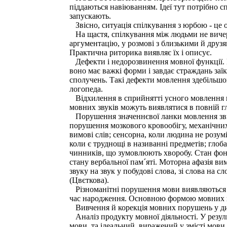
піддаються навіюванням. Ідеї тут потрібно с
запускають.
Звісно, ситуація спілкування з юрбою - це 
На щастя, спілкування між людьми не вичер
аргументацію, у розмові з близькими й друзя
Практична риторика виявляє їх і описує.
Дефекти і недорозвинення мовної функції. 
воно має важкі форми і завдає страждань заїк
сполучень. Такі дефекти мовлення здебільшо
логопеда.
Відхилення в сприйнятті усного мовлення по
мовних звуків можуть виявлятися в повній гл
Порушення значеннєвої ланки мовлення звича
порушення мозкового кровообігу, механічних 
вимові слів; сенсорна, коли людина не розум
коли є труднощі в називанні предметів; глоб
чинників, що зумовлюють хворобу. Стан фоне
стану вербальної пам´яті. Моторна афазія ви
звуку на звук у побудові слова, зі слова на 
(Цвєткова).
Різноманітні порушення мови виявляються в 
час народження. Основною формою мовних ві
Вивчення й корекція мовних порушень у дитя
Аналіз продукту мовної діяльності. У резуль
мови, та ідеальний, виражений у змісті мови