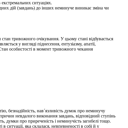
 екстремальних ситуаціях.
дних дій (завдань) до інших неминуче виникає зміна чи
стан тривожного очікування. У цьому стані відбувається
ється у вигляді піднесення, ентузіазму, апатії,
. Стан особистості в момент тривожного чекання
ію, безнадійність, нав´язливість думок про неминучу
і причин невдалого виконання завдань, відповідний ступінь
сть, думки про приреченість і неминучість загибелі тощо.
в ситуації, яка склалася, невпевненості в собі й у