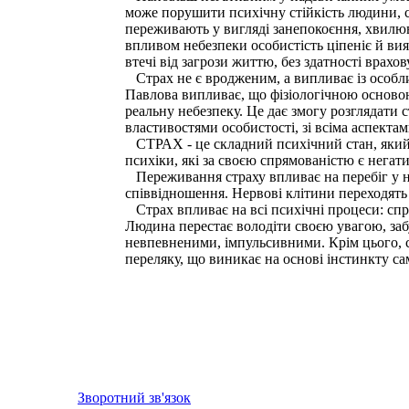
може порушити психічну стійкість людини, сп
переживають у вигляді занепокоєння, хвилюва
впливом небезпеки особистість ціпеніє й вия
втечі від загрози життю, без здатності врахо
Страх не є вродженим, а випливає із особлив
Павлова випливає, що фізіологічною основою
реальну небезпеку. Це дає змогу розглядати 
властивостями особистості, зі всіма аспекта
СТРАХ - це складний психічний стан, який с
психіки, які за своєю спрямованістю є негат
Переживання страху впливає на перебіг у не
співвідношення. Нервові клітини переходять 
Страх впливає на всі психічні процеси: спр
Людина перестає володіти своєю увагою, забу
невпевненими, імпульсивними. Крім цього, с
переляку, що виникає на основі інстинкту са
Зворотний зв'язок