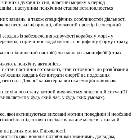
ізичних і духовних сил, властиві моряку в період
ереднім і наступним психічним станом встановлюється
них завдань, а також специфічних особливостей діяльності
к чи нестача інформації, обмежений простір і сенсорний
завдань із забезпечення живучості корабля у морі - у
х перешкод, спричинює водобоязнь - специфічну форму страху,
атно підвищений настрій) чи навпаки - монофобії (страх
нижують психічну активність.
тан постійної готовності, стан готовності до розв´язання
зв´язання завдань без витрати енергії на подолання
дачею сил. Для неї характерна висока емоційно-вольова
 психічного стану, котрий виявляється лише в цій ситуації і
виявляється у будь-який час, у будь-яких умовах).
сі якої активізуються виховані мотиви поведінки й необхідні
хологічна підготовка посідає важливе місце в загальній
а різних етапах її діяльності.
бистість (яка володіє потрібними знаннями, досвідом,