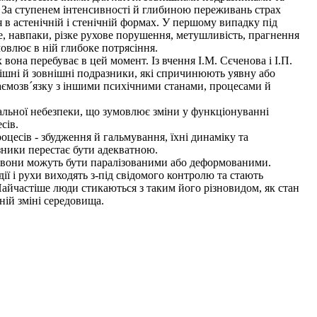
. За ступенем інтенсивності й глибиною переживань страх
 в астенічній і стенічній формах. У першому випадку під
не, навпаки, різке рухове порушення, метушливість, прагнення
умовлює в ній глибоке потрясіння.
она перебуває в цей момент. Із вчення І.М. Сєченова і І.П.
рішні й зовнішні подразники, які спричинюють уявну або
взаємозв´язку з іншими психічними станами, процесами й
еальної небезпеки, що зумовлює зміни у функціонуванні
сів.
цесів - збудження й гальмування, їхні динаміку та
азники перестає бути адекватною.
ху вони можуть бути паралізованими або деформованими.
ії і рухи виходять з-під свідомого контролю та стають
айчастіше люди стикаються з таким його різновидом, як стан
ній зміні середовища.