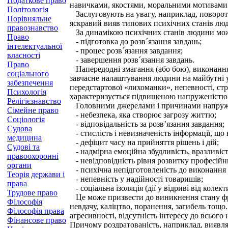
Податкове право
навичками, якостями, моральними мотивами т
Політологія
Заслуговують на увагу, наприклад, поворотні
Порівняльне
яскравий вияв типових психічних станів лю
правознавство
За динамікою психічних станів людини можн
Право
- підготовка до розв´язання завдань;
інтелектуальної
- процес розв´язання завдання;
власності
- завершення розв´язання завдань.
Право
Напередодні змагання (або бою), виконання
соціального
завчасне налаштування людини на майбутні ум
забезпечення
передстартової «лихоманки», непевності, стр
Психологія
характеризується підвищеною напруженістю 
Релігієзнавство
Головними джерелами і причинами напруже
Сімейне право
- небезпека, яка створює загрозу життю;
Соціологія
- відповідальність за розв’язання завдання;
Судова
- стислість і невизначеність інформації, що
медицина
- дефіцит часу на прийняття рішень і дій;
Судові та
- надмірна емоційна збудливість, вразливіст
правоохоронні
- невідповідність рівня розвитку професійни
органи
- психічна непідготовленість до виконання
Теорія держави і
- непевність у надійності товаришів;
права
- соціальна ізоляція (дії у відриві від колек
Трудове право
Це може призвести до виникнення стану фруст
Філософія
невдачу, каліцтво, поранення, загибель тощо
Філософія права
агресивності, відсутність інтересу до всього
Фінансове право
Причому роздратованість, наприклад, виявляєт