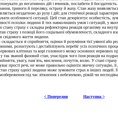
онукати до негативних дій і вчинків, послабити її боєздатність
ння, тривоги й переляку, остраху й жаху. Стан жаху виявляється
вляється нездатною до руху і дій; для стенічної реакції характер
вувати особливості ситуації. Цей стан дезорієнтує особистість, з
ості психіки людини й тих навколишніх умов і ситуацій, у яких в
 стану страху є складна рефлекторна реакція організму на внут
стан страху з позиції його соціальної обумовленості, складного 
ми свідомого життя людини.
кладається зі сприйняття, оцінки й розуміння тієї уявної або р
ивними, розхитують і дестабілізують перебіг усіх психічних проце
рвових клітинах та корі головного мозку основних нервових про
у так званий фазовий стан, унаслідок чого їхня реакція на подр
ийняття, увагу, пам´ять, мислення, почуття, волю. У стані стра
ває прості речі, не може правильно оцінити звичну ситуацію, її д
тан страху однієї людини може зумовити страх в інших людей. Н
мозбереження під час зіткнення з небезпекою, різкій чи несподіва
< Попередня
Наступна >