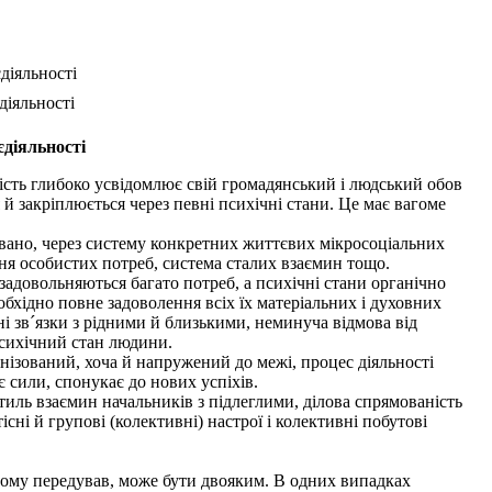
діяльності
діяльності
єдіяльності
тість глибоко усвідомлює свій громадянський і людський обов
 й закріплюється через певні психічні стани. Це має вагоме
вано, через систему конкретних життєвих мікросоціальних
ня особистих потреб, система сталих взаємин тощо.
задовольняються багато потреб, а психічні стани органічно
обхідно повне задоволення всіх їх матеріальних і духовних
і зв´язки з рідними й близькими, неминуча відмова від
 психічний стан людини.
нізований, хоча й напружений до межі, процес діяльності
є сили, спонукає до нових успіхів.
ль взаємин начальників з підлеглими, ділова спрямованість
існі й групові (колективні) настрої і колективні побутові
йому передував, може бути двояким. В одних випадках