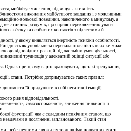
яття, мобілізує мислення, підвищує активність.
обливостями виконання майбутнього завдання і з можливими
моційно-вольової поведінки, накопиченого в минулому, а
від негативних роздумів, що сприяє переключенню уваги
ного зв´язку та особистих контактів з підлеглими й
ості, у якому виявляється інертність психіки особистості,
. Ригідність як уповільнена переналаштованість психіки може
ою до відповідних реакцій під час зміни умов діяльності,
виникненні труднощів у адекватній оцінці ситуації або
. Однак при цьому варто враховувати, що такі тренування,
ції і стани. Потрібно дотримуватись таких правил:
допомогти їй придушити в собі негативні емоції;
кого рівня відповідальності.
певненість, самозаспокоєність, зниження пильності й
о.
бокої фрустрації, яка є складним психічним станом, що
ку з невдачами в досягненні запланованого. Такий стан
ми, небезпечними для життя зовнішніми подразниками та