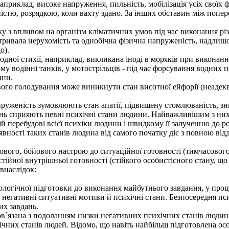
риклад, високе напруження, пильність, мобілізація усіх своїх ф
ністю, розрядкою, коли вахту здано. За інших обставин між поп
 з впливом на організм кліматичних умов під час виконання різ
тривала нерухомість та однобічна фізична напруженість, надлишо
о).
ної стихії, наприклад, викликана іноді в моряків при виконанні 
ному водінні танків, у мотострільців - під час форсування водни
ини.
го голодування може виникнути стан висотної ейфорії (неадекв
руженість зумовлюють стан апатії, підвищену стомлюваність, з
сприяють певні психічні стани людини. Найважливішим з них є с
й перебудові всієї психіки людини і швидкому її залученню до ро
вності таких станів людина від самого початку діє з повною від
лового, бойового настрою до ситуаційної готовності (тимчасового
тійної внутрішньої готовності (стійкого особистісного стану, що 
наслідок:
логічної підготовки до виконання майбутнього завдання, у проце
негативні ситуативні мотиви й психічні стани. Безпосередня пси
их завдань.
язана з подоланням низки негативних психічних станів людини н
чних станів людей. Відомо, що навіть найбільш підготовлена осо