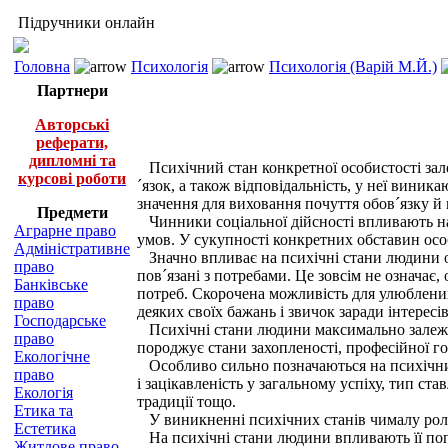
Підручники онлайн
Головна
Психологія
Психологія (Варій М.Й.)
Партнери
Авторські
реферати,
дипломні та
Психічний стан конкретної особистості зал
курсові роботи
´язок, а також відповідальність, у неї виник
значення для виховання почуття обов´язку й 
Предмети
Чинники соціальної дійсності впливають на 
Аграрне право
умов. У сукупності конкретних обставин осо
Адміністративне
Значно впливає на психічні стани людини орг
право
пов´язані з потребами. Це зовсім не означає
Банківське
потреб. Скорочена можливість для улюблених
право
деяких своїх бажань і звичок заради інтерес
Господарське
Психічні стани людини максимально залежать
право
породжує стани захопленості, професійної гор
Екологічне
Особливо сильно позначаються на психічних
право
і зацікавленість у загальному успіху, тип ст
Екологія
традиції тощо.
Етика та
У виникненні психічних станів чималу роль
Естетика
На психічні стани людини впливають її поп
Житлове право