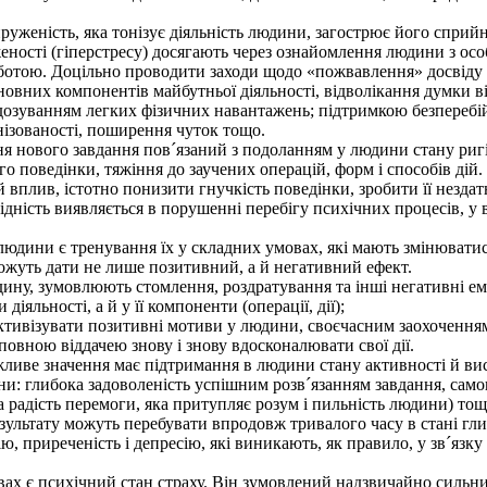
уженість, яка тонізує діяльність людини, загострює його сприйн
ності (гіперстресу) досягають через ознайомлення людини з ос
тою. Доцільно проводити заходи щодо «пожвавлення» досвіду е
овних компонентів майбутньої діяльності, відволікання думки 
 дозуванням легких фізичних навантажень; підтримкою безперебій
ізованості, поширення чуток тощо.
 нового завдання пов´язаний з подоланням у людини стану ригідн
ого поведінки, тяжіння до заучених операцій, форм і способів дій
 вплив, істотно понизити гнучкість поведінки, зробити її нездатн
ідність виявляється в порушенні перебігу психічних процесів, у 
дини є тренування їх у складних умовах, які мають змінюватися
ожуть дати не лише позитивний, а й негативний ефект.
у, зумовлюють стомлення, роздратування та інші негативні емо
іяльності, а й у її компоненти (операції, дії);
тивізувати позитивні мотиви у людини, своєчасним заохоченням 
овною віддачею знову і знову вдосконалювати свої дії.
иве значення має підтримання в людини стану активності й висо
: глибока задоволеність успішним розв´язанням завдання, самов
на радість перемоги, яка притупляє розум і пильність людини) тощ
зультату можуть перебувати впродовж тривалого часу в стані гли
тію, приреченість і депресію, які виникають, як правило, у зв´яз
х є психічний стан страху. Він зумовлений надзвичайно сильни