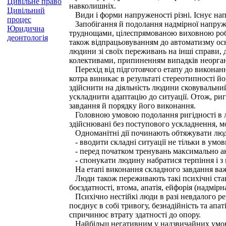
Цивільне право
навколишніх.
Цивільний
Види і форми напруженості різні. Існує напр
процес
Запобігання й подолання надмірної напруже
Юридична
труднощами, цілеспрямованою виховною робо
деонтологія
також відпрацьовуванням до автоматизму осн
людини зі своїх переживань на інші справи,
колективами, припиненням випадків неорган
Перехід від підготовчого етапу до виконання
котра виникає в результаті стереотипності й
здійснити на діяльність людини сковувальний
ускладнити адаптацію до ситуації. Отож, риг
завдання й порядку його виконання.
Головною умовою подолання ригідності в лю
здійснювані без поступового ускладнення, м
Одноманітні дії починають обтяжувати людин
- вводити складні ситуації не тільки в умови д
- перед початком тренувань максимально ак
- спонукати людину набратися терпіння і з п
На етапі виконання складного завдання важл
Люди також переживають такі психічні стани
боєздатності, втома, апатія, ейфорія (надмір
Психічно нестійкі люди в разі невдалого ре
поєднує в собі тривогу, безнадійність та апа
спричинює втрату здатності до опору.
Найбільш негативним у надзвичайних умова