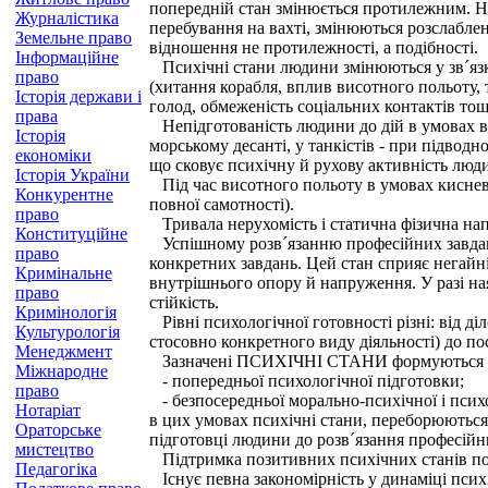
попередній стан змінюється протилежним. Нап
Журналістика
перебування на вахті, змінюються розслабле
Земельне право
відношення не протилежності, а подібності.
Інформаційне
Психічні стани людини змінюються у зв´язку
право
(хитання корабля, вплив висотного польоту, 
Історія держави і
голод, обмеженість соціальних контактів тощ
права
Непідготованість людини до дій в умовах вод
Історія
морському десанті, у танкістів - при підвод
економіки
що сковує психічну й рухову активність люд
Історія України
Під час висотного польоту в умовах киснево
Конкурентне
повної самотності).
право
Тривала нерухомість і статична фізична нап
Конституційне
Успішному розв´язанню професійних завдань 
право
конкретних завдань. Цей стан сприяє негайні
Кримінальне
внутрішнього опору й напруження. У разі ная
право
стійкість.
Кримінологія
Рівні психологічної готовності різні: від ді
Культурологія
стосовно конкретного виду діяльності) до пос
Менеджмент
Зазначені ПСИХІЧНІ СТАНИ формуються в
Міжнародне
- попередньої психологічної підготовки;
право
- безпосередньої морально-психічної і психо
Нотаріат
в цих умовах психічні стани, переборюються 
Ораторське
підготовці людини до розв´язання професійн
мистецтво
Підтримка позитивних психічних станів пов´
Педагогіка
Існує певна закономірність у динаміці психі