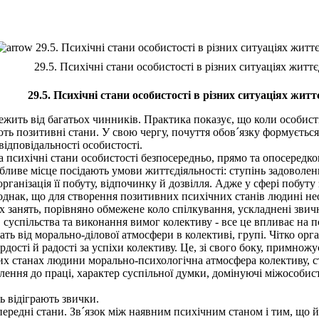
29.5. Психічні стани особистості в різних ситуаціях життє
29.5. Психічні стани особистості в різних ситуаціях життє
29.5. Психічні стани особистості в різних ситуаціях житт
ежить від багатьох чинників. Практика показує, що коли особис
ають позитивні стани. У свою чергу, почуття обов´язку формується
відповідальності особистості.
психічні стани особистості безпосередньо, прямо та опосередко
бливе місце посідають умови життєдіяльності: ступінь задоволен
анізація її побуту, відпочинку й дозвілля. Адже у сфері побуту 
, однак, що для створення позитивних психічних станів людині не
 занять, порівняно обмежене коло спілкування, ускладнені звичн
ів суспільства та виконання вимог колективу - все це впливає на
 від морально-ділової атмосфери в колективі, групі. Чітко орга
дості й радості за успіхи колективу. Це, зі свого боку, примножу
 станах людини морально-психологічна атмосфера колективу, сти
авлення до праці, характер суспільної думки, домінуючі міжособист
 відіграють звички.
ередні стани. Зв´язок між наявним психічним станом і тим, що 