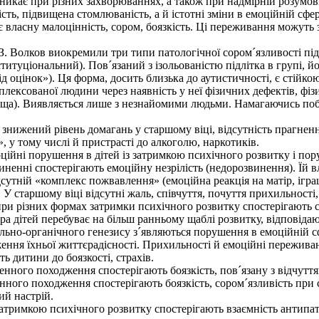
виникає при різних захворюваннях, а також при надмірній розумові
ь, підвищена стомлюваність, а й істотні зміни в емоційній сфері
ає власну малоцінність, сором, боязкість. Ці переживання можу
З. Волков виокремили три типи патологічної сором´язливості під
нальний). Пов´язаний з ізольованістю підлітка в групі, йо
ід оцінок»). Ця форма, досить близька до аутистичності, є стій
аної людини через наявність у неї фізичних дефектів, фізично
звища). Виявляється лише з незнайомими людьми. Намагаючись поб
ений рівень домагань у старшому віці, відсутність прагнення
, у тому числі й пристрасті до алкоголю, наркотиків.
ійні порушення в дітей із затримкою психічного розвитку і по
енні спостерігають емоційну незрілість (недорозвинення). Їй вл
дсутній «комплекс пожвавлення» (емоційна реакція на матір, іграш
У старшому віці відсутні жаль, співчуття, почуття прихильності,
ри різних формах затримки психічного розвитку спостерігають 
 дітей перебуває на більш ранньому щаблі розвитку, відповідаю
но-органічного генезису з´являються порушення в емоційній сфер
ження їхньої життєрадісності. Прихильності й емоційні пережива
ь дитини до боязкості, страхів.
ного походження спостерігають боязкість, пов´язану з відчуття
ного походження спостерігають боязкість, сором´язливість при 
ий настрій.
затримкою психічного розвитку спостерігають взаємність антипат