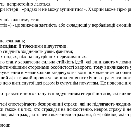
ть, непристойно лаються.
и істерії - «ридаю й не можу зупинитися». Хворий може гірко ри
маніакальному стані.
ів») - це знижена здатність або складнощі у вербалізації емоційн
 переживань;
емоціями й тілесними відчуттями;
 свідчить збідненість уяви, фантазії;
х подіях, ніж на внутрішніх переживаннях.
о стану характерна сильна стійкість ідей, які виникають у люди
найінтимнішими сторонами особистості хворого, тому викликають 
нувачення в меланхоліків завдячують своїм походженням особлив
 афект, який провокує виникнення психічного травматичного ст
ї з нею витиснутої ідеї разом із супутнім почуттям. Це поверненн
травматичного стану із придушенням енергії потягів, які викли
ей спостерігають безпричинні страхи, які не підлягають жодним
и також є в тих, хто страждає на психостенію, невроз страху й н
ів», які страждають невизначеними страхами, й «фобіків», які с
площ;