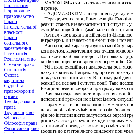
Податкове право
МАЗОХІЗМ - схильність до отримання сексуа
Політологія
партнер.
Порівняльне
САДОМАЗОХІЗМ - поєднання садизму й ма
правознавство
Перекручення емоційних реакцій. Емоційна не
Право
реакції стають неадекватними тій ситуації, 
інтелектуальної
емоційна подвійність (амбівалентність), емоц
власності
Аутизм - це відхід від дійсності з фіксаці
Право
інтровербії. Виявляється в емоційній і повед
соціального
Випадки, які характеризують емоційну парад
забезпечення
контрастом, характерним для душевнохворих.
Психологія
коли вони найбільше дорогі. Це поява в щи
Релігієзнавство
витівкою порушити врочисту церемонію. Сюди
Сімейне право
Усі вияви емоційної парадоксальності можна
Соціологія
назву паратимії. Наприклад, про неприємну п
Судова
півкуль головного мозку. В іншому разі для
медицина
реакції на незначні супутні події. Така неа
Судові та
Емоційні реакції хворого при цьому важко п
правоохоронні
Виявом неадекватності вираження емоцій є 
органи
наповненні гримаси не відповідають ситуації
Теорія держави і
Парамімія - це невідповідність мімічних ви
права
певна довільність мімічних виразів, їх одно
Трудове право
різною інтенсивністю залучаються окремі гру
Філософія
різних, часто суперечливих один одному мім
Філософія права
запитливий погляд - з ротом, що сміється. 
Фінансове право
входить до кататонічного синдрому при ураж