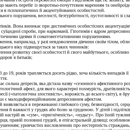
о мають перебіг із зворотньо-почуттєвим маренням та онейроїдн
ся в психопатичних й акцентуйованих особистостей.
ого порушення, веселості, безтурботності, пустотливості зі с
тінків. Вона виникає при дистимічних особистісних акцентуація
суїцидної спроби, при наркоманії. Гіпотимія є ядром депресивно
істичними ідеями й соматовегетативними порушеннями.
ння, наприклад, у разі невдоволення дівчини своїм тілом, обли
цького віку підвищується за таких чинників:
ення розвитку своєї особистості й свого майбутнього, особливо
доров´я батьків;
до 19, років трапляється досить рідко, хоча кількість випадків її 
ття.
 сильна депресія, яка дістала назву «сезонного афективного роз
тологічний афект, для якого характерні похмурість, дратівливість
есії («патологічна злостивість», ворожість до всього світу), в бру
ьки є малодиференційованим депресивним афектом.
 виявляється в переживанні глибокого суму, безвихідності, се
ння й важкості у грудях або болю за грудиною. У дітей і підлітк
ій настрій як «сум», «пригніченість», «нудьгу». Про їхній тужл
 серця, правій половині грудей, в епігастральній ділянці; особли
рушенням; уривчастих висловленнях про нестерпність страждань