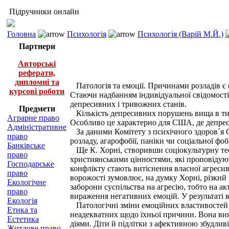
Підручники онлайн
Головна
Психологія
Психологія (Варій М.Й.)
Партнери
Авторські
реферати,
дипломні та
Патологія та емоції. Причинами розладів є 
курсові роботи
Стаючи надбанням індивідуальної свідомості
депресивних і тривожних станів.
Предмети
Кількість депресивних порушень вища в тих 
Аграрне право
Особливо це характерно для США, де депресі
Адміністративне
За даними Комітету з психічного здоров´я 
право
розладу, агарофобії, паніки чи соціальної фобі
Банківське
Ще К. Хорні, створивши соціокультурну теор
право
християнськими цінностями, які проповідуют
Господарське
конфлікту стають витіснення власної агресив
право
ворожості зумовлює, на думку Хорні, різкий 
Екологічне
заборони суспільства на агресію, тобто на а
право
вираження негативних емоцій. У результаті 
Екологія
Патологічні зміни емоційних властивостей о
Етика та
неадекватних щодо їхньої причини. Вона вия
Естетика
діями. Діти й підлітки з афективною збудлив
Житлове право