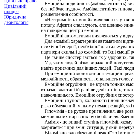
Цивільне право
Емоційна подвійність (амбівалентність) вияв
Цивільний
без неї буде нудно». Амбівалентність типова
процес
розщеплення особистості.
Юридична
«Нестримність емоцій» виявляється у хворих
деонтологія
потягу. Афекти спалахують, але швидко зник
на підкіркові центри емоцій.
Емоційні автоматизми виявляються у відчутті
Для ехомімїі характерний автоматизм відтво
психічної енергії, необхідної для гальмування
партнери схильні до ехомімії, то їхні емоції
Це явище спостерігається як у здорових, та
У деяких людей різко виражений почуттєвий 
навіть приємних для інших людей. Такі люди 
При емоційній монотонності емоційні реакції
мелодійності, образності, тональність голос
Емоційне огрубіння - це втрата тонких емоц
втрачає властиві їй раніше делікатність, так
навколишнього. Емоційне огрубіння спостеріг
Емоційній тупості, холодності (іноді познач
різко обмежений, у ньому немає реакцій, які
Гіпомімія - це рухове пригнічення, яке розв
мимовільних виразних рухів обличчя. Зменшен
Амімія - це вищий ступінь гіпомімії, якому
зберігається при зміні ситуації, у якій переб
Відомі «псевдоафективні реакції» з імітаці