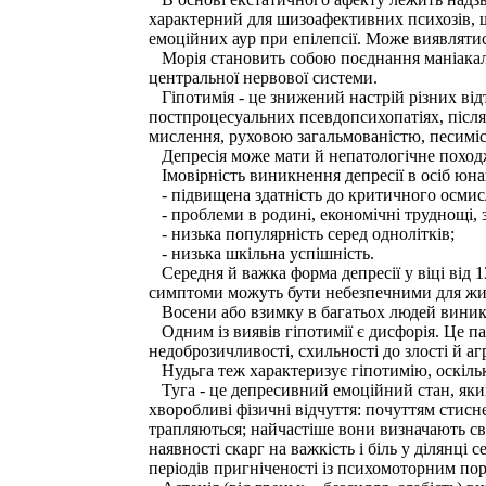
характерний для шизоафективних психозів, щ
емоційних аур при епілепсії. Може виявляти
Морія становить собою поєднання маніакальн
центральної нервової системи.
Гіпотимія - це знижений настрій різних від
постпроцесуальних псевдопсихопатіях, після 
мислення, руховою загальмованістю, песим
Депресія може мати й непатологічне походже
Імовірність виникнення депресії в осіб юна
- підвищена здатність до критичного осмисл
- проблеми в родині, економічні труднощі, з
- низька популярність серед однолітків;
- низька шкільна успішність.
Середня й важка форма депресії у віці від 13 
симптоми можуть бути небезпечними для жи
Восени або взимку в багатьох людей виникає
Одним із виявів гіпотимії є дисфорія. Це па
недоброзичливості, схильності до злості й агр
Нудьга теж характеризує гіпотимію, оскіл
Туга - це депресивний емоційний стан, який
хворобливі фізичні відчуття: почуттям стисне
трапляються; найчастіше вони визначають св
наявності скарг на важкість і біль у ділянці
періодів пригніченості із психомоторним по