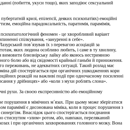
нні (побиття, укуси тощо), яких заподіює сексуальний
бертатній кризі, епілепсії, деяких психопатіях) емоційні
тизм, емоційна парадоксальність, паратимія, парамімія,
к психопатологічний феномен - це хворобливий варіант
рипиненні спілкування, «зануренні в себе».
зурський пов´язував їх з перевагою асоціацій за
отам, яких людина особливо любить, і саме в ту хвилину,
ня вимовити блюзнірську лайку або якоюсь нестримною
ного болю або від свідомості крайньої ганьби й приниження.
о переживань, не адекватних ситуації. Такий розлад має
 зміна дій спостерігається при органічних ушкодженнях кори
моційних реакцій на важливі події при одночасному посиленні
ирсання у дрібницях» або «коли з мухи роблять слона».
чні рухи. За своєю експресивністю або емоційному
ве порушення в мімічних м´язах. При цьому може зберігатися
вом парамімії є дисонована міміка, коли в процес порушення з
, синергізм. Внаслідок цього спостерігається поєднання
ьно стиснутим «злим» ротом, або, навпаки, переляканий
ихозах і при органічних захворюваннях головного мозку. Вона