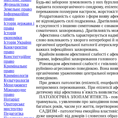
Будь-які заборони зумовлюють у них бурхливі
Журналістика
варіанта психоорганічного синдрому, епілепсі
Земельне право
переважним похмурим настроєм, жорстокіст
Інформаційне
Роздратованість є однією з форм вияву афек
право
не відповідають силі подразника. Дратівливі
Історія держави і
в сукупності з іншими симптомами є ознакою
права
соматичних захворювань). Дратівливість мож
Історія
Афективна слабість характеризується надмір
економіки
слово викликають у хворого непереборні й не
Історія України
органічної церебральної патології атероскл
Конкурентне
важких інфекційних захворювань.
право
Крайнім виявом афективної слабості є афект
Конституційне
травми, інфекційні захворювання головного м
право
Різновидом афективної слабості є гнівливі
Кримінальне
руйнівно-агресивною поведінкою. Вона вияв
право
органічними ураженнями центральної нервово
Кримінологія
поведінкою.
Культурологія
При деяких патологіях (епілепсії, енцефаліті
Менеджмент
неприємних переживаннях. При епілепсії афе
Міжнародне
дитячому віці афективна в´язкість виявляєтьс
право
ПАТОЛОГІЧНА ЗЛОПАМ´ЯТНІСТЬ - пов´язана і
Нотаріат
травмувала, з уявленням про заподіяння помст
Ораторське
багатьох років, часом усе життя, перетворююч
мистецтво
САДИЗМ - патологічна емоційна властивість 
Педагогіка
дуже широкий: від докорів і словесних обра