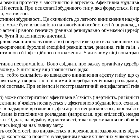
 реакції протесту зі злостивістю й агресією. Афективна збудливі
ї й астенії. При психопатії збудливого типу, яка формується, й п
ю, мстивістю.
тивної збудливості. Це схильність до легкого виникнення надмі
сть може бути властивістю патологічної особистості (наприклад, 
 астенії різного генезису (ранньої резидуально-обмеженої цереб
е бути й властивістю дистимії.
ною емоційною чутливістю (гіперестезією) до всіх зовнішніх под
кориговані бурхливі емоційні реакції: плач, ридання, гнів та і
еротичного й інфекційного походження. У дитячому віці вона тра
ивна нестриманість. Воно свідчить про важку органічну церебра
озку). У дитячому віці трапляється рідко.
сть, тобто схильність до швидкого виникнення афекту гніву, що
ляється у хворих з астенічними й церебрастенічними розладами
ї системи. При епілепсії й посттравматичній енцефалопатії гні
) може спостерігатися афективна в´язкість (інертність, ригідніст
ктивна в´язкість поєднується з афективною збудливістю, схильн
я в надмірній вразливості, фіксації на неприємностях, злопам´ятн
з психічними розладами (наприклад, при епілепсії), неадекв
и. Однак, на відміну від мстивості, таке переживання не обов´яз
ись іноді на нав´язливу мету.
особистості, що виражається в переживанні задоволення від жо
з до жорстокого побиття із завданням важких тілесних ушкоджень