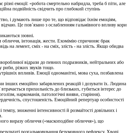
різні емоції: «робота смертельно набридла, треба б піти, але
ційна подвійність свідчить про глибокий ступінь
во, і думають лише про те, що відповідає їхнім емоціям,
відчаю. Це пов´язано з ослабленням гальмівного впливу кори
икаються ззовні.
 обличчя, інтонація, жести. Ехомімію спричиняє брак
дь на лемент, сміх - на сміх, злість - на злість. Якщо обидва
хворобливої відрази до певних подразників, нейтральних або
 риби, різких звуків тощо.
трішніх впливів. Емоції одноманітні, мова суха, позбавлена
чи інших емоційно забарвлених реакцій і дозувати їх. Людина
ї втрачається прихильність до близьких, губиться інтерес до
лізм, наркоманія, патологічні вияви, старіння).
сердечність, спустошеність. Емоційний репертуар особистості
 темпу, зниженні інтенсивності й розмаїтості довільних і
и.
ного виразу обличчя («маскоподібне обличчя»), що
 результаті розгальмовування безумовного рефлексу. Хворі