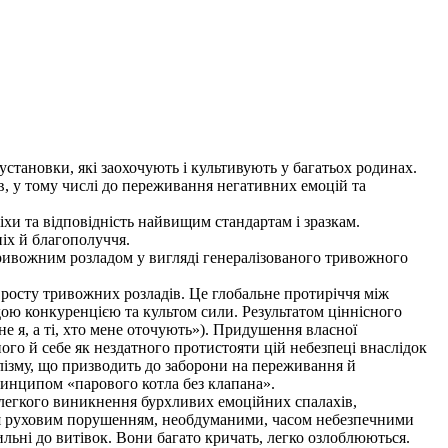
 установки, які заохочують і культивують у багатьох родинах.
в, у тому числі до переживання негативних емоцій та
хи та відповідність найвищим стандартам і зразкам.
іх й благополуччя.
ривожним розладом у вигляді генералізованого тривожного
 росту тривожних розладів. Це глобальне протиріччя між
дою конкуренцією та культом сили. Результатом ціннісного
е я, а ті, хто мене оточують»). Придушення власної
ого й себе як нездатного протистояти цій небезпеці внаслідок
алізму, що призводить до заборони на переживання й
ринципом «парового котла без клапана».
 легкого виникнення бурхливих емоційних спалахів,
ться руховим порушенням, необдуманими, часом небезпечними
ильні до витівок. Вони багато кричать, легко озлоблюються.