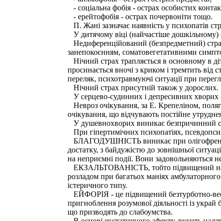
- соціальна фобія - острах особистих контак
- ерейтофобія - острах почервоніти тощо.
П. Жані зазначає наявність у психопатів ст
У дитячому віці (найчастіше дошкільному) с
Недиференційований (безпредметний) страх 
занепокоєнням, соматовегетативними симпто
Нічний страх трапляється в основному в діте
просинається вночі з криком і тремтить від 
переляк, психотравмуючі ситуації при перегл
Нічний страх присутній також у дорослих. У
У серцево-судинних і депресивних хворих ст
Невроз очікування, за Е. Крепеліном, полягає
очікування, що відчувають постійне утруднен
У душевнохворих виникає безпричинний стра
При гіпертимічних психопатіях, псевдопсихо
БЛАГОДУШНІСТЬ виникає при олігофренії й 
достатку, з байдужістю до зовнішньої ситуаці
на неприємні події. Вони задовольняються не
ЕКЗАЛЬТОВАНІСТЬ, тобто підвищений настрі
розладом при багатьох маніях амбулаторного
істеричного типу.
ЕЙФОРІЯ - це підвищений безтурботно-весели
пригноблення розумової діяльності із украй 
що призводять до слабоумства.
В основі екстатичного афекту лежить надзвич