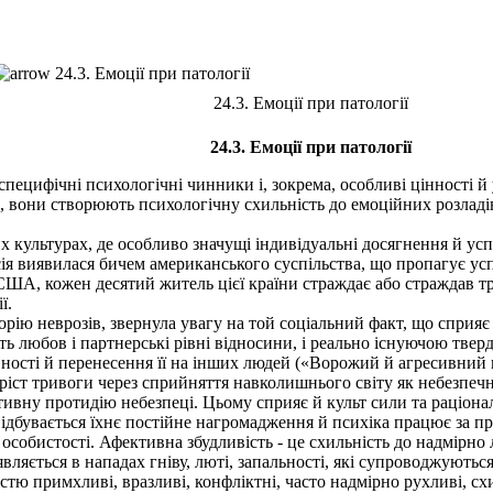
24.3. Емоції при патології
24.3. Емоції при патології
24.3. Емоції при патології
специфічні психологічні чинники і, зокрема, особливі цінності й
, вони створюють психологічну схильність до емоційних розладі
культурах, де особливо значущі індивідуальні досягнення й успі
я виявилася бичем американського суспільства, що пропагує усп
США, кожен десятий житель цієї країни страждає або страждав т
ї.
ію неврозів, звернула увагу на той соціальний факт, що сприяє
ь любов і партнерські рівні відносини, і реально існуючою твер
ності й перенесення її на інших людей («Ворожий й агресивний н
ріст тривоги через сприйняття навколишнього світу як небезпечн
ктивну протидію небезпеці. Цьому сприяє й культ сили та раціон
відбувається їхнє постійне нагромадження й психіка працює за п
собистості. Афективна збудливість - це схильність до надмірно
вляється в нападах гніву, люті, запальності, які супроводжую
істю примхливі, вразливі, конфліктні, часто надмірно рухливі, сх