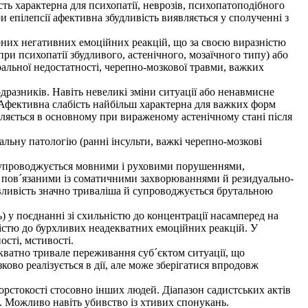
сть характерна для психопатії, неврозів, психопатоподібного
ри епілепсії афективна збудливість виявляється у сполученні з
рних негативних емоційних реакцій, що за своєю виразністю
при психопатії збудливого, астенічного, мозаїчного типу) або
ральної недостатності, черепно-мозкової травми, важких
разників. Навіть невеликі зміни ситуації або ненавмисне
н. Афективна слабість найбільш характерна для важких форм
пляється в основному при вираженому астенічному стані після
льну патологію (ранні інсульти, важкі черепно-мозкові
 супроводжується мовними і руховими порушеннями,
, пов´язаними із соматичними захворюваннями й резидуально-
вливість значно триваліша й супроводжується брутальною
ь) у поєднанні зі схильністю до концентрації насамперед на
істю до бурхливих неадекватних емоційних реакцій. У
ості, мстивості.
атно тривале переживання суб´єктом ситуації, що
ково реалізується в дії, але може зберігатися впродовж
рстокості стосовно інших людей. Діапазон садистських актів
. Можливо навіть убивство із хтивих спонукань.