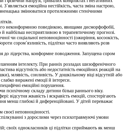
й і фізичній напрузі, тривалих конфліктах і негативних
. З´являється емоційна нестійкість, часта зміна настрою,
ть зненацька змінюватися протилежними стенічними
літків.
го неконформною поведінкою, явищами дисморфофобії,
кою й найбільш несприятливою в терапевтичному прогнозі.
ї чи соціальної неповноцінності (ожиріння, косоокість,
ороти сором´язливість, підлітки часто виявляють розв
 до лідерства, конформне поводження. Запущена сором
рушенням інтелекту. При ранніх розладах шизофренічного
астива відсутність або недостатність емоційних реакцій на
ки), млявість, сонливість. У дошкільному віці відсутній або
 слабко виражені емоції й інтереси.
специфічні емоційні порушення.
чи психічному складу дитини більш раннього віку.
і: відсутня жвавість і яскравість емоцій, спостерігають
ння менш глибокі й диференційовані. У дітей переважає
м своєї неповноцінності.
спілкуванні з дорослими через психотравмуючі умови
ій; своїх однокласників ці підлітки сприймають як менш