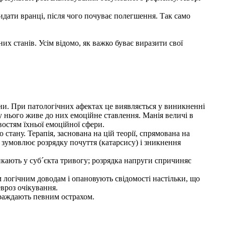
дати вранці, після чого почуває полегшення. Так само
их станів. Усім відомо, як важко буває виразити свої
ни. При патологічних афектах це виявляється у виникненні
у нього живе до них емоційне ставлення. Манія величі в
остям їхньої емоційної сфери.
ану. Терапія, заснована на цій теорії, спрямована на
я зумовлює розрядку почуття (катарсису) і зникнення
кають у суб´єкта тривогу; розрядка напруги спричиняє
 логічним доводам і опановують свідомості настільки, що
евроз очікування.
траждають певним острахом.