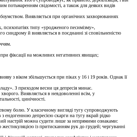
им потьмаренням свідомості, а також для деяких видів
лабоумством. Виявляється при органічних захворюваннях
х, психопатіях типу «уродженого песимізму»,
го синдрому й виявляється в поєднанні зі сповільненістю
ччям.
 при фіксації на можливих негативних явищах;
вияву з віком збільшується при піках у 16 і 19 років. Однак її
ладу». З приходом весни ця депресія минає.
 хворого. Виявляється в невдоволенні всім, у
тальності, цинічності.
рцевому болю. У класичному вигляді тугу супроводжують
ів з ендогенною депресією скарги на тугу вкрай рідко
ивий настрій можна судити лише за непрямими ознаками:
вою жестикуляцією із притисканням рук до грудей; чергуванні
.