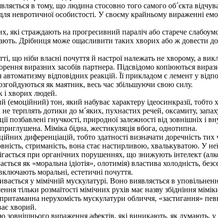
ляється в тому, що людина стосовно того самого об´єкта відчуває 
 для невротичної особистості. У своєму крайньому вираженні емо
, які страждають на прогресивний параліч або старече слабоумст
ають. Дрібниця може ощасливити таких хворих або ж довести до 
, що ніби власні почуття й настрої належать не хворому, а викл
рення виразних засобів партнера. Підсвідомо копіюються вирази
 автоматизму відповідних реакцій. Її прикладом є лемент у відпові
 розгойдуються як маятник, весь час збільшуючи свою силу.
к і хворих людей.
(емоційний) тон, який набуває характеру ідеосинкразії, тобто 
не терплять дотики до м´яких, пухнастих речей, оксамиту, запаху
 позбавлені гнучкості, природної залежності від зовнішніх і вну
у приглушена. Міміка бідна, жестикуляція вбога, однотипна.
ійних диференціацій, тобто здатності визначати доречність тих 
товність, стриманість, вона стає настирливою, хвалькуватою. У не
ається при органічних порушеннях, що знижують інтелект (алкого
ається як «моральна ідіотія», олотимія) властива холодність, без
 включають моральні, естетичні почуття.
ивається у мімічній мускулатурі. Воно виявляється в уповільненні
ня тільки розмаїтості мімічних рухів має назву збідніння мімік
 притаманна нерухомість мускулатури обличчя, «застигання» пев
уває хворий.
єю зовнішнього вираження афектів, які виникають, як думають, у