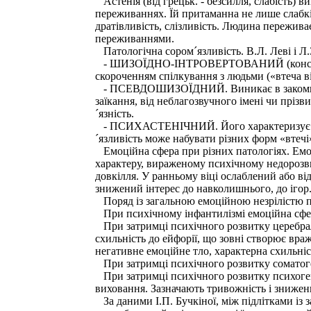
Астенія (від грецьк. - безсилля, слабість) 
переживаннях. Їй притаманна не лише слабкіст
дратівливість, слізливість. Людина пережив
переживаннями.
Патологічна сором´язливість. В.Л. Леві і Л.
- ШИЗОЇДНО-ІНТРОВЕРТОВАНИЙ (конституціо
скороченням спілкування з людьми («втеча в
- ПСЕВДОШИЗОЇДНИЙ. Виникає в закомплексов
заїкання, від неблагозвучного імені чи прі
´язність.
- ПСИХАСТЕНІЧНИЙ. Його характеризує зниж
´язливість може набувати різних форм «втечі»
Емоційна сфера при різних патологіях. Емоц
характеру, вираженому психічному недорозвин
довкілля. У ранньому віці ослаблений або ві
знижений інтерес до навколишнього, до ігор. 
Поряд із загальною емоційною незрілістю п
При психічному інфантилізмі емоційна сфера
При затримці психічного розвитку церебраль
схильність до ейфорії, що зовні створює вра
негативне емоційне тло, характерна схильніст
При затримці психічного розвитку соматоген
При затримці психічного розвитку психоген
виховання. Зазначають тривожність і знижен
За даними І.П. Бучкіної, між підлітками із 