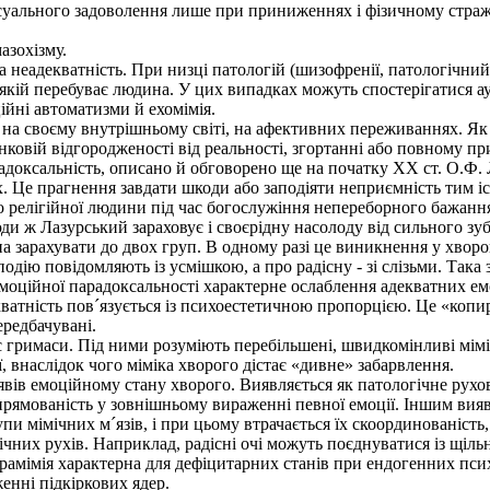
льного задоволення лише при приниженнях і фізичному стражда
зохізму.
адекватність. При низці патологій (шизофренії, патологічний пу
у якій перебуває людина. У цих випадках можуть спостерігатися ау
ійні автоматизми й ехомімія.
єю на своєму внутрішньому світі, на афективних переживаннях. Я
інковій відгородженості від реальності, згортанні або повному п
оксальність, описано й обговорено ще на початку XX ст. О.Ф. Ла
 Це прагнення завдати шкоди або заподіяти неприємність тим іст
ро релігійної людини під час богослужіння непереборного бажан
 ж Лазурський зараховує і своєрідну насолоду від сильного зуб
 зарахувати до двох груп. В одному разі це виникнення у хворог
одію повідомляють із усмішкою, а про радісну - зі слізьми. Така
 емоційної парадоксальності характерне ослаблення адекватних е
декватність пов´язується із психоестетичною пропорцією. Це «коп
ередбачувані.
гримаси. Під ними розуміють перебільшені, швидкомінливі мімі
, внаслідок чого міміка хворого дістає «дивне» забарвлення.
явів емоційному стану хворого. Виявляється як патологічне рухо
спрямованість у зовнішньому вираженні певної емоції. Іншим вия
пи мімічних м´язів, і при цьому втрачається їх скоординованість
ічних рухів. Наприклад, радісні очі можуть поєднуватися із щіл
Парамімія характерна для дефіцитарних станів при ендогенних пс
енні підкіркових ядер.