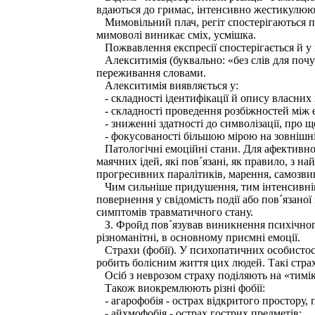
вдаються до гримас, інтенсивно жестикулюю
Мимовільний плач, регіт спостерігаються пр
мимоволі виникає сміх, усмішка.
Пожвавлення експресії спостерігається й у 
Алекситимія (буквально: «без слів для почутт
переживання словами.
Алекситимія виявляється у:
- складності ідентифікації й опису власних
- складності проведення розбіжностей між 
- зниженні здатності до символізації, про що
- фокусованості більшою мірою на зовнішні
Патологічні емоційні стани. Для афективног
маячних ідей, які пов´язані, як правило, з 
прогресивних паралітиків, марення, самозви
Чим сильніше придушення, тим інтенсивніший
повернення у свідомість події або пов´язано
симптомів травматичного стану.
З. Фройд пов´язував виникнення психічного 
різноманітні, в основному приємні емоції.
Страхи (фобії). У психопатичних особистост
робить болісним життя цих людей. Такі страх
Осіб з неврозом страху поділяють на «тимік
Також виокремлюють різні фобії:
- агарофобія - острах відкритого простору, 
- айхмофобія - острах гострих предметів;