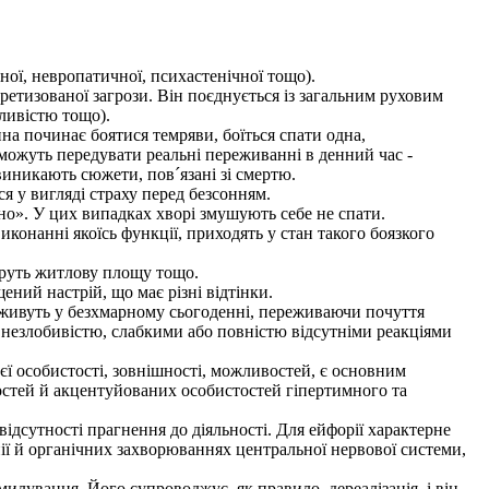
ої, невропатичної, психастенічної тощо).
тизованої загрози. Він поєднується із загальним руховим
ливістю тощо).
на починає боятися темряви, боїться спати одна,
 можуть передувати реальні переживанні в денний час -
виникають сюжети, пов´язані зі смертю.
 у вигляді страху перед безсонням.
о». У цих випадках хворі змушують себе не спати.
иконанні якоїсь функції, приходять у стан такого боязкого
еруть житлову площу тощо.
ий настрій, що має різні відтінки.
ивуть у безхмарному сьогоденні, переживаючи почуття
ю, незлобивістю, слабкими або повністю відсутніми реакціями
особистості, зовнішності, можливостей, є основним
тостей й акцентуйованих особистостей гіпертимного та
дсутності прагнення до діяльності. Для ейфорії характерне
нії й органічних захворюваннях центральної нервової системи,
илування. Його супроводжує, як правило, дереалізація, і він