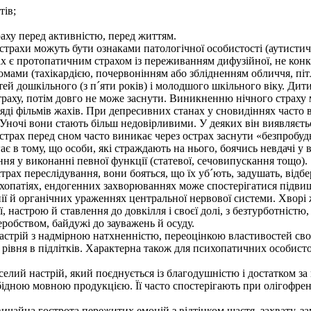
тів;
раху перед активністю, перед життям.
трахи можуть бути ознаками патологічної особистості (аутистичн
є протопатичним страхом із переживанням дифузійної, не конкре
мами (тахікардією, почервонінням або зблідненням обличчя, піт
й дошкільного (з п´яти років) і молодшого шкільного віку. Дити
страху, потім довго не може заснути. Виникненню нічного страху
яді фільмів жахів. При депресивних станах у сновидіннях часто 
ночі вони стають більш недовірливими. У деяких він виявляється
рах перед сном часто виникає через острах заснути «безпробудн
 в тому, що особи, які страждають на нього, боячись невдачі у в
ня у виконанні певної функції (статевої, сечовипускання тощо).
х переслідування, вони бояться, що їх уб´ють, задушать, відб
патіях, ендогенних захворюваннях може спостерігатися підвищен
органічних ураженнях центральної нервової системи. Хворі ж
ї, настрою й ставлення до довкілля і своєї долі, з безтурботніст
робством, байдужі до зауважень й осуду.
й з надмірною натхненністю, переоцінкою властивостей своєї 
 рівня в підлітків. Характерна також для психопатичних особис
й настрій, який поєднується із благодушністю і достатком за ві
бідною мовною продукцією. Її часто спостерігають при олігофре
айна гострота пережитих емоцій з відтінком щастя, захвату, зам