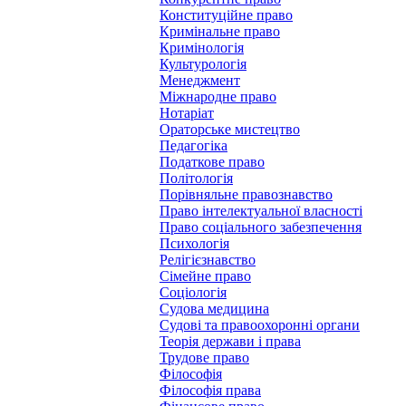
Конституційне право
Кримінальне право
Кримінологія
Культурологія
Менеджмент
Міжнародне право
Нотаріат
Ораторське мистецтво
Педагогіка
Податкове право
Політологія
Порівняльне правознавство
Право інтелектуальної власності
Право соціального забезпечення
Психологія
Релігієзнавство
Сімейне право
Соціологія
Судова медицина
Судові та правоохоронні органи
Теорія держави і права
Трудове право
Філософія
Філософія права