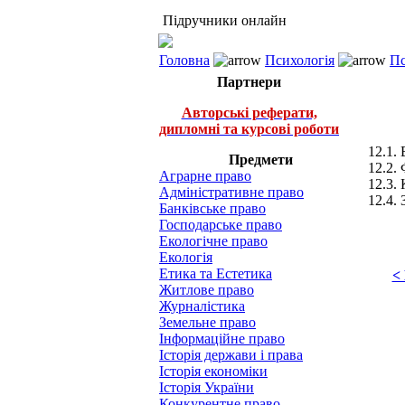
Підручники онлайн
Головна
Психологія
Пс
Партнери
Авторські реферати,
дипломні та курсові роботи
12.1.
Предмети
12.2. 
Аграрне право
12.3.
Адміністративне право
12.4. 
Банківське право
Господарське право
Екологічне право
Екологія
Етика та Естетика
<
Житлове право
Журналістика
Земельне право
Інформаційне право
Історія держави і права
Історія економіки
Історія України
Конкурентне право