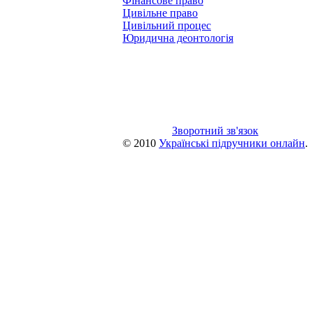
Фінансове право
Цивільне право
Цивільний процес
Юридична деонтологія
Зворотний зв'язок
© 2010
Українські підручники онлайн
.