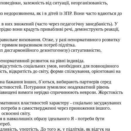
поведінки, залежність від ситуації, неорганізованість,
о недорозвинена, як і в дітей із ЗПР. Вони часто вдаються до
і в них знижений (часто через педагогічну занедбаність). У
ерідко вони крадуть привабливі речі, демонструють реакції,
равильне виховання. Отже, у разі ненормативного розвитку
т прямим виразником потреб підлітка.
тип дисгармонійного дезонтогенезу) ситуативністю,
енормативний розвиток на рівні індивіда.
відсутність соціальних умов, необхідних для повноцінного
ть, відкритість до світу, форми спілкування, орієнтовані на
на бажання інших, б´ються, вибирають партнерів серед
властивостей. Потурання зумовлює неадекватний рівень
ь. Завищені вимоги нерідко спричинюють неврози. Жорстокість
мативних властивостей характеру - соціально засуджуваних
ня потреби в самоствердженні через приниження іншого.
освоєнні світу.
 в навколишніх образу ідеального Я - потреби бути
треб.
ість, упертість. До того ж, у підлітків, як відгук на