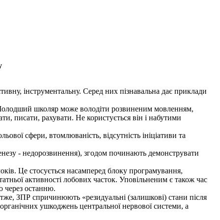
у
тивну, інструментальну. Серед них пізнавальна дає приклади
 Молодший школяр може володіти розвиненим мовленням,
ати, писати, рахувати. Не користується він і набутими
ольової сфери, втомлюваність, відсутність ініціативи та
огенезу - недорозвинення), згодом починають демонструвати
оків. Це стосується насамперед блоку програмування,
остатньої активності лобових часток. Уповільненим є також час
но через останню.
Отже, ЗПР спричинюють «резидуальні (залишкові) стани після
 органічних ушкоджень центральної нервової системи, а