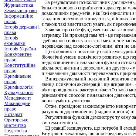
За результатами психологічних досліджень, у
Журналістика
їхнього зорового сприйняття характерна мала
Земельне право
довколишніх предметів, ніж їхні однолітки 
Інформаційне
завдання поступово знижуються, в інших зос
право
є також такі властивості уваги, як переключе
Історія держави і
Заявляє про себе фундаментальна закономірн
права
затримку. На прикладі пам´яті - це переважа
Історія
здебільшого орієнтуються на механічне запа
економіки
переважає над словесно-логічним: діти не ан
Історія України
Ці особливості пояснює у своїй культурно-іс
Конкурентне
біологічні умови психічного розвитку, що п
право
недорозвинення пізнавальної функції психіки.
Конституційне
діяльності дитини з дорослим, а з другого - 
право
пізнавальній діяльності переважають природ
Кримінальне
Випереджувальний психічний розвиток є в ц
право
явища психічної акселерації і ще яскравіше -
Кримінологія
віку провідною характеристикою їхнього мис
Культурологія
різноманітні способи пізнавальної діяльност
Менеджмент
вони «уміють учитися».
Міжнародне
Отже, провідною закономірністю ненормативн
право
рахунок недорозвинення (надрозвинення) піз
Нотаріат
Регулятивна функція демонструє ту саму зако
Ораторське
систематичністю.
мистецтво
Ці реакції засвідчують, що потреби й емоці
Педагогіка
Внутрішні механізми, що опосередковують ем