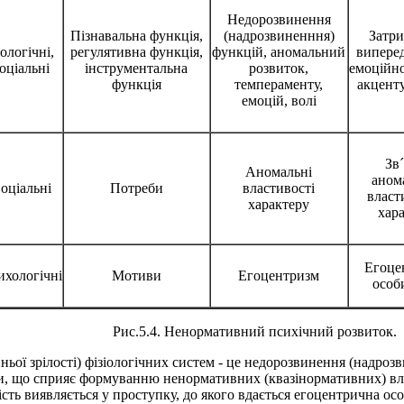
Недорозвинення
Пізнавальна функція,
(надрозвиненння)
Затр
ологічні,
регулятивна функція,
функцій, аномальний
випере
оціальні
інструментальна
розвиток,
емоційно
функція
темпераменту,
акцент
емоцій, волі
Зв
Аномальні
аном
оціальні
Потреби
властивості
власт
характеру
хар
Егоце
ихологічні
Мотиви
Егоцентризм
особ
Рис.5.4. Ненормативний психічний розвиток.
нньої зрілості) фізіологічних систем - це недорозвинення (надро
и, що сприяє формуванню ненормативних (квазінормативних) власт
сть виявляється у проступку, до якого вдається егоцентрична осо