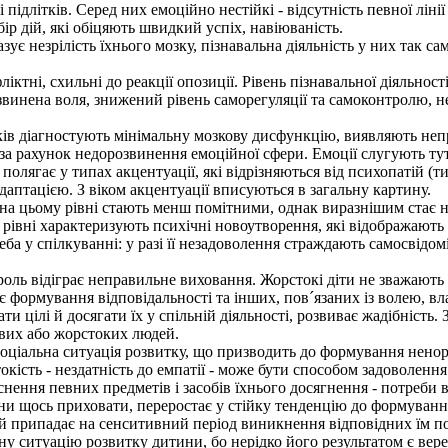
ідлітків. Серед них емоційно нестійкі - відсутність певної лінії 
ір дій, які обіцяють швидкий успіх, навіюваність.
 незрілість їхнього мозку, пізнавальна діяльність у них так сам
ктні, схильні до реакції опозиції. Рівень пізнавальної діяльност
озвинена воля, знижений рівень саморегуляції та самоконтролю, н
ків діагностують мінімальну мозкову дисфункцію, виявляють неп
за рахунок недорозвинення емоційної сфери. Емоції слугують ту
лягає у типах акцентуації, які відрізняються від психопатій (
аптацією. З віком акцентуації вписуються в загальну картину.
а цьому рівні стають менш помітними, однак виразнішим стає н
рівні характеризують психічні новоутворення, які відображають 
 у спілкуванні: у разі її незадоволення страждають самосвідоміс
ль відіграє неправильне виховання. Жорстокі діти не зважають 
ує формування відповідальності та інших, пов´язаних із волею, 
и цілі й досягати їх у спільній діяльності, розвиває жадібніст
ивих або жорстоких людей.
оціальна ситуація розвитку, що призводить до формування ненор
окість - нездатність до емпатії - може бути способом задоволен
нення певних предметів і засобів їхнього досягнення - потреби в 
ни щось приховати, переростає у стійку тенденцію до формування
й припадає на сенситивний період виникнення відповідних їм по
итуацію розвитку дитини, бо нерідко його результатом є вередлив