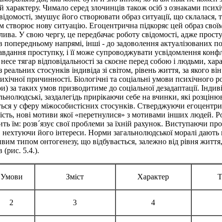
й характеру. Чимало серед злочинців також осіб з ознаками психі
свідомості, змушує його створювати образ ситуації, що склалася,
ком створює нову ситуацію. Егоцентрична підкоряє цей образ сво
ива. У свою чергу, це передбачає роботу свідомості, адже проступ
 попередньому напрямі, інші - до задоволення актуалізованих по
дання проступку, і її може супроводжувати усвідомлення конфлі
, несе тягар відповідальності за скоєне перед собою і людьми, хар
альних стосунків індивіда зі світом, рівень життя, за якого ві
психічної причинності. Біологічні та соціальні умови психічного 
 за таких умов призводитиме до соціальної дезадаптації. Індив
альнолюдські, заздалегідь прирікаючи себе на вчинки, які розцін
ься у сферу міжособистісних стосунків. Стверджуючи егоцентрич
ість, нові мотиви якої «перетнулися» з мотивами інших людей. 
ть їм: розв´язує свої проблеми за їхній рахунок. Виступаючи пр
е, нехтуючи його інтереси. Норми загальнолюдської моралі дають 
им типом онтогенезу, що відбувається, залежно від рівня житт
(рис. 5.4.).
Умови
Зміст
Характер
Т
2
3
4