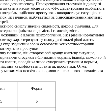
чного дезонтогенезу. Перехрещування стосунків індивіда зі
 та шукати в ньому місце свого «Я». Децентрована особистість
їм потребам, здійснює проступок - використовує ситуацію на
ок, як і вчинок, відбувається за різноспрямованих мотивів:
треб.
ктного смислу значень свідомості, докорів сумління. Для
актерна конфліктна свідомість і самосвідомість.
н можливий, є власне психологічним. Як і рівень нормативної
розвитку характеризують у цьому разі нижчі рівні життя.
ід буде змушений або ж освоювати конкретно-історичні
юватимуть як проступки.
ну позицію, він створює собі кращу життєву ситуацію,
Розриваючи стосунки з близькими людьми, індивід, можливо, й
оти колеги, поведінка якого суперечить груповим нормам,
підставу кваліфікувати ці акти як проступки. Отже,
я, у межах між психічною нормою та психічною аномалією за
ип
Форма
5
6