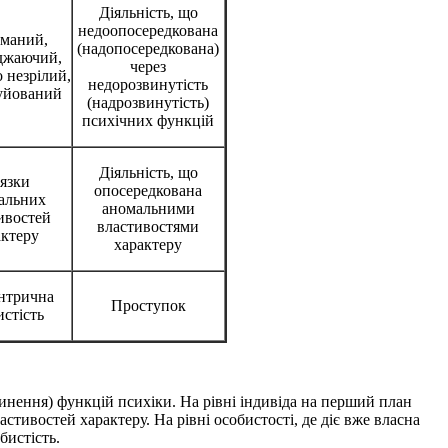
Діяльність, що
недоопосередкована
иманий,
(надопосередкована)
джаючий,
через
 незрілий,
недорозвинутість
уйований
(надрозвинутість)
психічних функцій
Діяльність, що
´язки
опосередкована
альних
аномальними
ивостей
властивостями
актеру
характеру
нтрична
Проступок
истість
звинення) функцій психіки. На рівні індивіда на перший план
ивостей характеру. На рівні особистості, де діє вже власна
бистість.