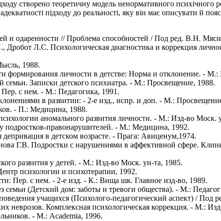
ідходу створено теоретичну модель ненормативного психічного 
 адекватності підходу до реальності, яку він має описувати й поя
 и одаренности // Проблема способностей / Под ред. В.Н. Мясищ
, Дробот Л.С. Психологическая диагностика и коррекция лично
ысль, 1988.
 формирования личности в детстве: Норма и отклонение. - М.: 
семьи. Записки детского психиатра. - М.: Просвещение, 1988.
ер. с нем. - М.: Педагогика, 1991.
лонениями в развитии: - 2-е изд., испр. и доп. - М.: Просвещение
ов. - П.: Медицина, 1988.
психологии аномального развития личности. - М.: Изд-во Моск. у
 подростков-правонарушителей. - М.: Медицина, 1992.
депривация в детском возрасте. - Прага: Авиценум,1974.
нова Г.В. Подростки с нарушениями в аффективной сфере. Клини
о развития у детей. - М.: Изд-во Моск. ун-та, 1985.
Центр психологии и психотерапии, 1992.
Пер. с нем. - 2-е изд. - К.: Вища шк. Главное изд-во, 1989.
семьи (Детский дом: заботы и тревоги общества). - М.: Педагог
едения учащихся (Психолого-педагогический аспект) / Под ред. В
 неврозов. Комплексная психологическая коррекция. - М.: Изд-
ьников. - М.: Academia, 1996.