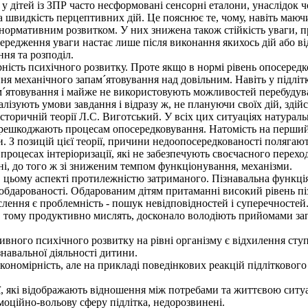
 дітей із ЗПР часто несформовані сенсорні еталони, унаслідок чог
 швидкість перцептивних дій. Це пояснює те, чому, навіть маючи
з нормативним розвитком. У них знижена також стійкість уваги, 
ередження уваги настає лише після виконання якихось дій або в
ння та розподіл.
ість психічного розвитку. Проте якщо в нормі рівень опосередко
ння механічного запам´ятовування над довільним. Навіть у підліт
м´ятовування і майже не використовують можливостей перебудува
алізують умови завдання і відразу ж, не плануючи своїх дій, зді
торичній теорії Л.С. Виготський. У всіх цих ситуаціях натураль
ерешкоджають процесам опосередковування. Натомість на перший 
 З позицій цієї теорії, причини недоопосередкованості полягають,
у процесах інтеріоризації, які не забезпечують своєчасного перехо
ні, до того ж зі зниженим темпом функціонування, механізми.
ьому аспекті протилежністю затриманого. Пізнавальна функція 
 обдарованості. Обдарованим дітям притаманні високий рівень піз
лення є проблемність - пошук невідповідностей і суперечностей
і, тому продуктивно мислять, досконало володіють прийомами запа
ого психічного розвитку на рівні організму є відхилення ступе
навальної діяльності дитини.
номірність, але на прикладі поведінкових реакцій підліткового 
ї, які відображають відношення між потребами та життєвою ситуа
оційно-вольову сферу підлітка, недорозвинені.