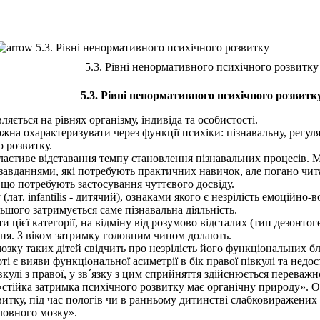
5.3. Рівні ненормативного психічного розвитку
5.3. Рівні ненормативного психічного розвитку
5.3. Рівні ненормативного психічного розвитк
ється на рівнях організму, індивіда та особистості.
на охарактеризувати через функції психіки: пізнавальну, регуля
 розвитку.
астиве відставання темпу становлення пізнавальних процесів.
з завданнями, які потребують практичних навичок, але погано чит
 що потребують застосування чуттєвого досвіду.
т. infantilis - дитячий), ознаками якого є незрілість емоційно-в
ьшого затримується саме пізнавальна діяльність.
цієї категорії, на відміну від розумово відсталих (тип дезонт
ання. З віком затримку головним чином долають.
ку таких дітей свідчить про незрілість його функціональних бл
оті є вияви функціональної асиметрії в бік правої півкулі та нед
вкулі з правої, у зв´язку з цим сприйняття здійснюється переваж
стійка затримка психічного розвитку має органічну природу». 
итку, під час пологів чи в ранньому дитинстві слабковиражених
ловного мозку».