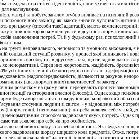
сом і неадекватна статева ідентичність, вони ухиляються від тіс
 для наслідування.
сть матері та побуту, загалом згубно впливає на психічний розв
психологічного захисту, які мають знизити чутливість дитини до
ь при цьому (способи такої адаптації), мають компенсаторний хар
 можуть повною мірою компенсувати відсутність нормативних вла
собів задоволення потреб. Та й у будь-якому разі психологічний
іяти з ним.
ь на ґрунті неправильного, неповного та умовного виховання, 
ій соціальній ситуації розвитку, у процесі якої виникають і нові
ийнятні способи, то і в другому - такі, що не відповідають соц
 як ненормативні. Серед них жорстокість, жадібність, брехливіс
 усіх інших злочинів безпосередньо пов´язані з деформацією сфе
дкованість (надопосередкованість) діяльності за рахунок недоро
ормативних (квазінормативних) властивостей характеру.
ічним розвитком на цьому рівні перебувають процеси закономірн
ної позиції та створення власної філософії. Однак якщо психічна 
норми буде самореалізація на шкоду іншим, конфліктний образ св
´ясування стосунків людини зі світом, - у відношенні між потре
 (і нормативні, і ненормативні): потреба виявляє себе у знайден
від ненормативним способом задовольняє якусь потребу. Однак пр
саме так заявляє про себе як про особистість.
 до особливого виду - потреб особистості. Як і будь-які інші, 
я свого задоволення щоразу ширшого кола предметів. Отже, потреб
о дедалі досконалішої адаптації, індивідні - до освоєння, то потр