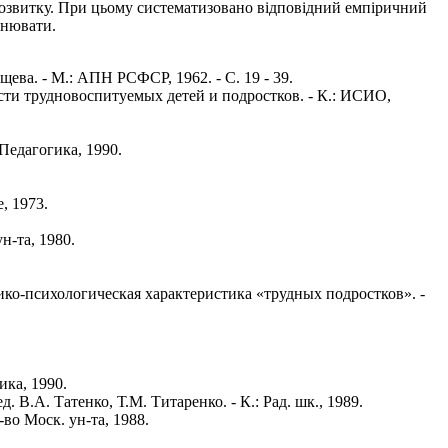
розвитку. При цьому систематизовано відповідний емпіричний
снювати.
ева. - М.: АПН РСФСР, 1962. - С. 19 - 39.
сти трудновоспитуемых детей и подростков. - К.: ИСИО,
Педагогика, 1990.
, 1973.
н-та, 1980.
ко-психологическая характеристика «трудных подростков». -
ика, 1990.
.А. Татенко, Т.М. Титаренко. - К.: Рад. шк., 1989.
во Моск. ун-та, 1988.