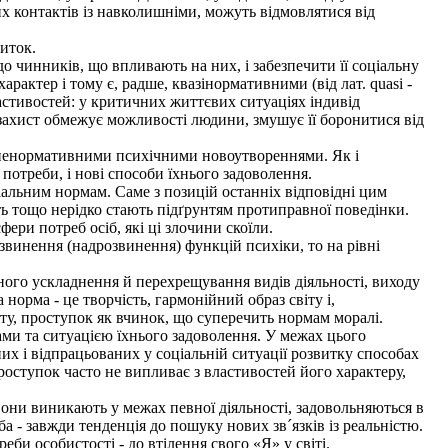
них контактів із навколишніми, можуть відмовлятися від
иток.
 чинників, що впливають на них, і забезпечити її соціальну
актер і тому є, радше, квазінормативними (від лат. quasi -
стивостей: у критичних життєвих ситуаціях індивід
 захист обмежує можливості людини, змушує її боронитися від
є ненормативними психічними новоутвореннями. Як і
 потреби, і нові способи їхнього задоволення.
іальним нормам. Саме з позицій останніх відповідні цим
ть тощо нерідко стають підґрунтям протиправної поведінки.
ри потреб осіб, які ці злочини скоїли.
звинення (надрозвинення) функцій психіки, то на рівні
ого ускладнення й перехрещування видів діяльності, виходу
норма - це творчість, гармонійний образ світу і,
іту, проступок як вчинок, що суперечить нормам моралі.
бами та ситуацією їхнього задоволення. У межах цього
их і відпрацьованих у соціальній ситуації розвитку способах
оступок часто не випливає з властивостей його характеру,
вони виникають у межах певної діяльності, задовольняються в
а - завжди тенденція до пошуку нових зв´язків із реальністю.
еби особистості - до втілення свого «Я» у світі.