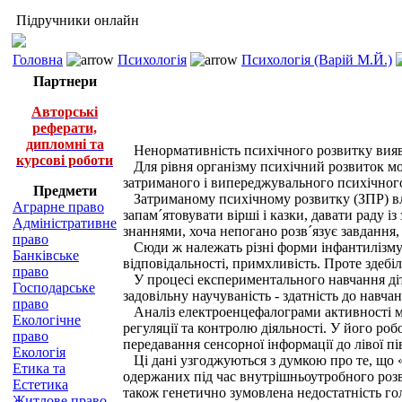
Підручники онлайн
Головна
Психологія
Психологія (Варій М.Й.)
Партнери
Авторські
реферати,
дипломні та
Ненормативність психічного розвитку виявля
курсові роботи
Для рівня організму психічний розвиток мож
затриманого і випереджувального психічного
Предмети
Затриманому психічному розвитку (ЗПР) вл
Аграрне право
запам´ятовувати вірші і казки, давати раду і
Адміністративне
знаннями, хоча непогано розв´язує завдання,
право
Сюди ж належать різні форми інфантилізму (ла
Банківське
відповідальності, примхливість. Проте здебіл
право
У процесі експериментального навчання діти 
Господарське
задовільну научуваність - здатність до навч
право
Аналіз електроенцефалограми активності моз
Екологічне
регуляції та контролю діяльності. У його роб
право
передавання сенсорної інформації до лівої пі
Екологія
Ці дані узгоджуються з думкою про те, що «
Етика та
одержаних під час внутрішньоутробного розв
Естетика
також генетично зумовлена недостатність го
Житлове право