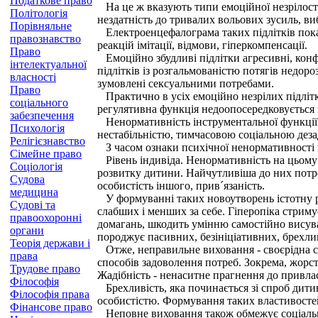
Податкове право
На це ж вказують типи емоційної незрілості п
Політологія
нездатність до тривалих вольових зусиль, виб
Порівняльне
Електроенцефалограма таких підлітків показує
правознавство
реакцій імітації, відмови, гіперкомпенсації.
Право
Емоційно збудливі підлітки агресивні, конфлі
інтелектуальної
підлітків із розгальмованістю потягів недор
власності
зумовлені сексуальними потребами.
Право
Практично в усіх емоційно незрілих підліт
соціального
регулятивна функція недоопосередковується 
забезпечення
Ненормативність інструментальної функції по
Психологія
нестабільністю, тимчасовою соціальною дезад
Релігієзнавство
З часом ознаки психічної ненормативності н
Сімейне право
Рівень індивіда. Ненормативність на цьому 
Соціологія
розвитку дитини. Найчутливіша до них потреба
Судова
особистість іншого, прив´язаність.
медицина
У формуванні таких новоутворень істотну ро
Судові та
слабших і менших за себе. Гіперопіка стрим
правоохоронні
домагань, шкодить умінню самостійно висуват
органи
породжує пасивних, безініціативних, брехл
Теорія держави і
Отже, неправильне виховання - своєрідна с
права
способів задоволення потреб. Зокрема, жорст
Трудове право
Жадібність - ненаситне прагнення до привлас
Філософія
Брехливість, яка починається зі спроб дити
Філософія права
особистістю. Формування таких властивосте
Фінансове право
Неповне виховання також обмежує соціальну с