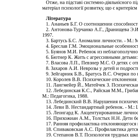
Отже, на підставі системно-діяльнісного п
матеріал психології розвитку, що є критерієм
Література
1. Ананьев Б.Г. О соотношении способностей
2. Антонова-Турчанко А.Г., Дранищева Э.И.
1997.
3. Бартусь Б.С. Аномалии личности. - М.: М
4. Бреслав Г.М. Эмоциональные особенности
5. Буянов М.И. Ребенок из неблагополучной 
6. Бютнер К. Жить с агрессивными детьми: П
7. Власова Л.П., Певзнер М.С. О детях с отк
8. Захаров А.И. Неврозы у детей и подростк
9. Зейгарник Б.В., Братусь B.C. Очерки по 
10. Королев В.В. Психические отклонения у
11. Лангмейер Й., Матейчек З. Психическая 
12. Лебединская К.С., Райская М.М., Гриба
М.: Педагогика, 1988.
13. Лебединский В.В. Нарушения психическог
14. Леви В. Нестандартный ребенок. - М.: 
15. Леонгард К. Акцентуированные личности: 
16. Прихожиан A.M., Толстых Н.Н. Дети без 
17. Ранняя профилактика отклоняющегося пов
18. Спиваковская А.С. Профилактика детских
19. Степанов В.Т. Психология трудных школ