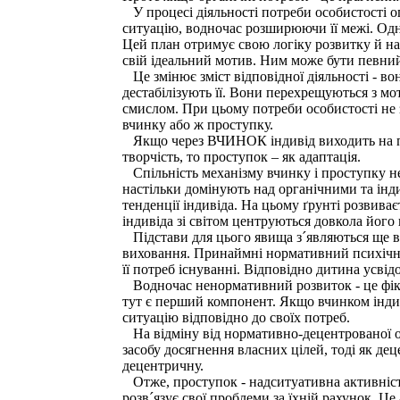
У процесі діяльності потреби особистості о
ситуацію, водночас розширюючи її межі. Одна
Цей план отримує свою логіку розвитку й на 
свій ідеальний мотив. Ним може бути певний 
Це змінює зміст відповідної діяльності - во
дестабілізують її. Вони перехрещуються з м
смислом. При цьому потреби особистості не 
вчинку або ж проступку.
Якщо через ВЧИНОК індивід виходить на пр
творчість, то проступок – як адаптація.
Спільність механізму вчинку і проступку не 
настільки домінують над органічними та інди
тенденції індивіда. На цьому ґрунті розвиває
індивіда зі світом центруються довкола його
Підстави для цього явища з´являються ще в 
виховання. Принаймні нормативний психічний
її потреб існуванні. Відповідно дитина усві
Водночас ненормативний розвиток - це фікса
тут є перший компонент. Якщо вчинком індив
ситуацію відповідно до своїх потреб.
На відміну від нормативно-децентрованої ос
засобу досягнення власних цілей, тоді як де
децентричну.
Отже, проступок - надситуативна активність
розв´язує свої проблеми за їхній рахунок. Ц