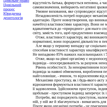
Цивільне право
відсутність батька, формується неповна, а ча
Цивільний
самовизначення, вибирають негативні зразки
процес
Умовне виховання, яке супроводжує відсутні
Юридична
Незадоволеність потреб породжує механізми 
деонтологія
адаптацію. Проте новоутворення, що виникают
начебто) властивостями характеру. Вони не
вдаватиметься до «природних» для нього спо
світу, замість того, щоб продуктивно взаємод
Отже, властивості характеру, які виникают
нормативні, вони породжені діяльністю в певн
Але якщо у першому випадку це соціально пр
способам властивості характеру кваліфікують
Не випадково 85% важких насильницьких і 50%
Отже, якщо на рівні організму є недоопосере
індивіда - опосередкованість за рахунок нен
Рівень особистості. За ненормативним псих
індивіда за наявні обмеження, вироблення пев
найголовніше, - вчинок, то відхиленням від 
Механізми проступку, як і будь-якого акту з
відношення формуються властивості характеру
її задоволення. Здійснюючи проступок, інди
щобільше - проступком індивід заперечує їх і 
Потреби, які породжують проступок, належать
ній, у ній же й збагачуються - вимагають дл
Проте якщо органічні потреби - це прагнення д