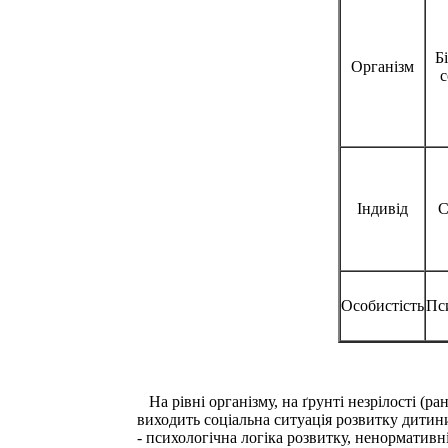
Бі
Організм
с
Індивід
С
Особистість
Пс
На рівні організму, на ґрунті незрілості (ра
виходить соціальна ситуація розвитку дитин
- психологічна логіка розвитку, ненормативні