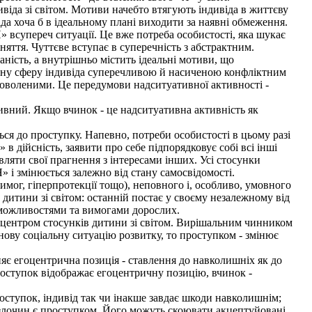
іда зі світом. Мотиви начебто втягують індивіда в життєву
да хоча б в ідеальному плані виходити за наявні обмеження.
 всупереч ситуації. Це вже потреба особистості, яка шукає
няття. Чуттєве вступає в суперечність з абстрактним.
ність, а внутрішньо містить ідеальні мотиви, що
ційну сферу індивіда суперечливою й насиченою конфліктним
доволеними. Це передумови надситуативної активності -
ний. Якщо вчинок - це надситуативна активність як
ся до проступку. Напевно, потреби особистості в цьому разі
 дійсність, заявити про себе підпорядковує собі всі інші
авляти свої прагнення з інтересами інших. Усі стосунки
» і змінюється залежно від стану самосвідомості.
мог, гіперпротекції тощо), неповного і, особливо, умовного
дитини зі світом: останній постає у своєму незалежному від
 з можливостями та вимогами дорослих.
 центром стосунків дитини зі світом. Вирішальним чинником
нову соціальну ситуацію розвитку, то проступком - змінює
яє егоцентрична позиція - ставлення до навколишніх як до
Проступок відображає егоцентричну позицію, вчинок -
оступок, індивід так чи інакше завдає шкоди навколишнім;
ен злочин є проступком. Його можуть скоювати акцептуйовані