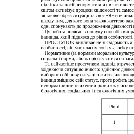
підлітки та носії ненормативних властивосте
світом активізує процеси свідомості та само
зіставляє образ ситуації та своє «Я» й вчин
шкоду тим, для кого вона також життєво важл
одні спонукають до продовження діяльності в
Ця робота полягає в пошуку способів виправ
індивіда, який піднявся до рівня особистості
ПРОСТУПОК випливає не зі свідомості, а з ре
особистості, він має власну логіку - логіку 
Нормативне (за нормами моральної культури)
соціальні норми, або ж орієнтуватися на заг
Та найчастіше проступком індивід втручаєт
збіднюючи ситуацію іншого: здійснює діяльн
виборює собі нову ситуацію життя, але шкоди
індивід зміцнює свій статус, проте робить ц
ненормативний психічний розвиток є особлив
біологічних, соціальних і психологічних умов 
Рівні
1