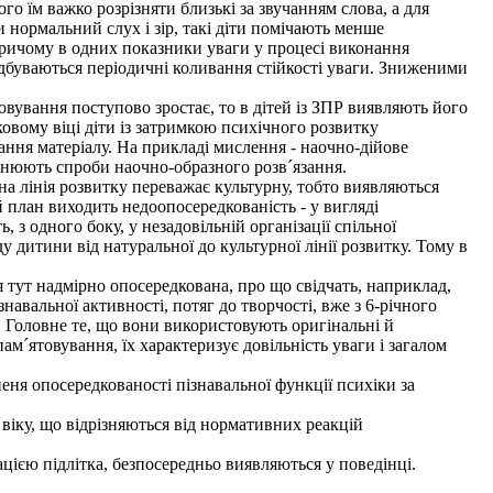
о їм важко розрізняти близькі за звучанням слова, а для
 нормальний слух і зір, такі діти помічають менше
причому в одних показники уваги у процесі виконання
ідбуваються періодичні коливання стійкості уваги. Зниженими
вування поступово зростає, то в дітей із ЗПР виявляють його
ковому віці діти із затримкою психічного розвитку
ння матеріалу. На прикладі мислення - наочно-дійове
йснюють спроби наочно-образного розв´язання.
на лінія розвитку переважає культурну, тобто виявляються
план виходить недоопосередкованість - у вигляді
 з одного боку, у незадовільній організації спільної
ду дитини від натуральної до культурної лінії розвитку. Тому в
тут надмірно опосередкована, про що свідчать, наприклад,
навальної активності, потяг до творчості, вже з 6-річного
. Головне те, що вони використовують оригінальні й
м´ятовування, їх характеризує довільність уваги і загалом
ня опосередкованості пізнавальної функції психіки за
віку, що відрізняються від нормативних реакцій
цією підлітка, безпосередньо виявляються у поведінці.