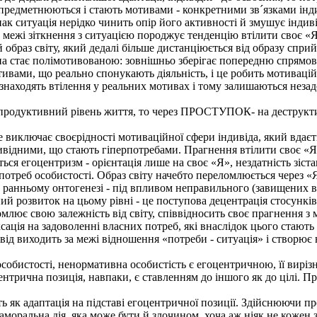
предметнюються і стають мотивами - конкретними зв´язками індив
к ситуація нерідко чинить опір його активності й змушує індиві
межі зіткнення з ситуацією породжує тенденцію втілити своє «Я»
образ світу, який дедалі більше дистанціюється від образу сприй
на стає полімотивованою: зовнішньо зберігає попередню спрямова
отивами, що реально спонукають діяльність, і це робить мотива
знаходять втілення у реальних мотивах і тому залишаються неза
одуктивний рівень життя, то через ПРОСТУПОК- на деструктив
виключає своєрідності мотиваційної сфери індивіда, який вдаєть
відними, що стають гіперпотребами. Прагнення втілити своє «Я» в
ться егоцентризм - орієнтація лише на своє «Я», нездатність зіст
 потреб особистості. Образ світу начебто переломлюється через «Я
ранньому онтогенезі - під впливом неправильного (завищених ви
 розвиток на цьому рівні - це поступова децентрація стосунків 
домлює свою залежність від світу, співвідносить своє прагнення
ція на задоволенні власних потреб, які внаслідок цього стають
ід виходить за межі відношення «потреби - ситуація» і створює 
обистості, ненормативна особистість є егоцентричною, її вирізн
центрична позиція, навпаки, є ставленням до іншого як до цілі. 
 як адаптація на підставі егоцентричної позиції. Здійснюючи пр
е аморальна дія, яка може бути й злочином, хоча аж ніяк не кож