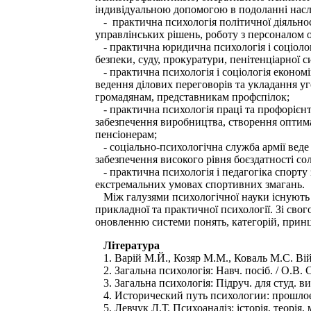
індивідуальною допомогою в подоланні наслі
- практична психологія політичної діяльност
управлінських рішень, роботу з персоналом о
- практична юридична психологія і соціолог
безпеки, суду, прокуратури, пенітенціарної 
- практична психологія і соціологія економік
ведення ділових переговорів та укладання у
громадянам, представникам профспілок;
- практична психологія праці та профорієнта
забезпечення виробництва, створення оптима
пенсіонерам;
- соціально-психологічна служба армії веде 
забезпечення високого рівня боєздатності сол
- практична психологія і педагогіка спорту 
екстремальних умовах спортивних змагань.
Між галузями психологічної науки існують т
прикладної та практичної психології. Зі сво
оновленню системи понять, категорій, принц
Література
1. Варій М.Й., Козяр M.M., Коваль М.С. Війсь
2. Загальна психологія: Навч. посіб. / О.В. С
3. Загальна психологія: Підруч. для студ. вищ
4. Исторический путь психологии: прошлое,
5. Левчук Л.Т. Психоаналіз: історія, теорія, 