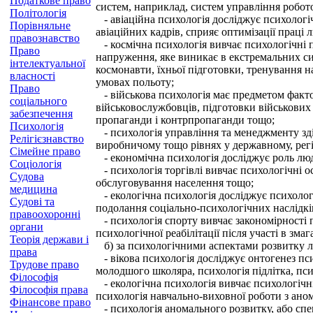
Податкове право
систем, наприклад, систем управління робот
Політологія
- авіаційна психологія досліджує психологіч
Порівняльне
авіаційних кадрів, сприяє оптимізації праці 
правознавство
- космічна психологія вивчає психологічні п
Право
напруження, яке виникає в екстремальних сит
інтелектуальної
космонавти, їхньої підготовки, тренування н
власності
умовах польоту;
Право
- військова психологія має предметом факт
соціального
військовослужбовців, підготовки військових
забезпечення
пропаганди і контрпропаганди тощо;
Психологія
- психологія управління та менеджменту здій
Релігієзнавство
виробничому тощо рівнях у державному, регі
Сімейне право
- економічна психологія досліджує роль люд
Соціологія
- психологія торгівлі вивчає психологічні 
Судова
обслуговування населення тощо;
медицина
- екологічна психологія досліджує психолог
Судові та
подолання соціально-психологічних наслідкі
правоохоронні
- психологія спорту вивчає закономірності п
органи
психологічної реабілітації після участі в змаг
Теорія держави і
б) за психологічними аспектами розвитку л
права
- вікова психологія досліджує онтогенез пси
Трудове право
молодшого школяра, психологія підлітка, пси
Філософія
- екологічна психологія вивчає психологічні
Філософія права
психологія навчально-виховної роботи з ан
Фінансове право
- психологія аномального розвитку, або спец