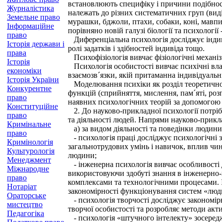
встановлюють специфіку і причини подібності
Журналістика
належать до різних систематичних груп (виді
Земельне право
мурашки, бджоли, птахи, собаки, коні, мавп
Інформаційне
порівняно новій галузі біології та психології -
право
Диференціальна психологія досліджує індиві
Історія держави і
ролі задатків і здібностей індивіда тощо.
права
Психофізіологія вивчає фізіологічні механіз
Історія
Психологія особистості вивчає психічні вла
економіки
взаємозв´язки, якій притаманна індивідуаль
Історія України
Моделювання психіки як розділ теоретичної
Конкурентне
функцій (сприйняття, мислення, пам´яті, роз
право
наявних психологічних теорій за допомого
Конституційне
2. До науково-прикладної психології потрібн
право
та діяльності людей. Напрями науково-прикла
Кримінальне
а) за видом діяльності та поведінки людини
право
- психологія праці досліджує психологічні з
Кримінологія
загальнотрудових умінь і навичок, вплив чин
Культурологія
людини;
Менеджмент
- інженерна психологія вивчає особливості 
Міжнародне
використовуючи здобуті знання в інженерно-
право
комплексами та технологічними процесами. І
Нотаріат
закономірності функціонування систем «люд
Ораторське
- психологія творчості досліджує закономірн
мистецтво
творчої особистості та розробляє методи акти
Педагогіка
- психологія «штучного інтелекту» зосередж