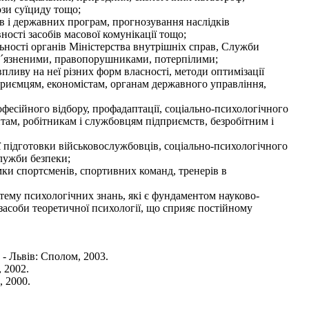
зи суїциду тощо;
ів і державних програм, прогнозування наслідків
ності засобів масової комунікації тощо;
ьності органів Міністерства внутрішніх справ, Служби
 ув´язненими, правопорушниками, потерпілими;
впливу на неї різних форм власності, методи оптимізації
приємцям, економістам, органам державного управління,
фесійного відбору, профадаптації, соціально-психологічного
там, робітникам і службовцям підприємств, безробітним і
ої підготовки військовослужбовців, соціально-психологічного
Служби безпеки;
мки спортсменів, спортивних команд, тренерів в
тему психологічних знань, які є фундаментом науково-
 засоби теоретичної психології, що сприяє постійному
 - Львів: Сполом, 2003.
, 2002.
, 2000.