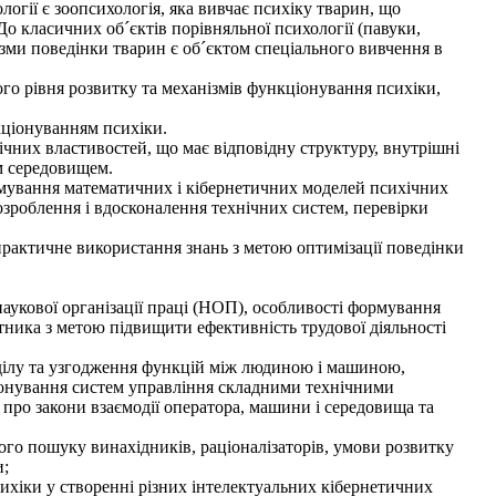
логії є зоопсихологія, яка вивчає психіку тварин, що
До класичних об´єктів порівняльної психології (павуки,
ізми поведінки тварин є об´єктом спеціального вивчення в
го рівня розвитку та механізмів функціонування психіки,
нкціонуванням психіки.
ічних властивостей, що має відповідну структуру, внутрішні
им середовищем.
рмування математичних і кібернетичних моделей психічних
розроблення і вдосконалення технічних систем, перевірки
практичне використання знань з метою оптимізації поведінки
наукової організації праці (НОП), особливості формування
тника з метою підвищити ефективність трудової діяльності
оділу та узгодження функцій між людиною і машиною,
ціонування систем управління складними технічними
про закони взаємодії оператора, машини і середовища та
чого пошуку винахідників, раціоналізаторів, умови розвитку
и;
ихіки у створенні різних інтелектуальних кібернетичних