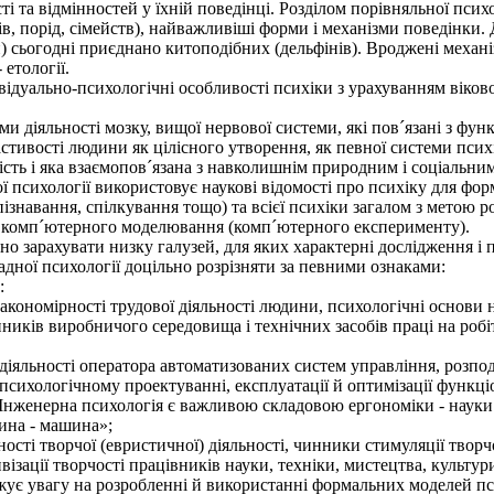
 та відмінностей у їхній поведінці. Розділом порівняльної психо
в, порід, сімейств), найважливіші форми і механізми поведінки. 
и) сьогодні приєднано китоподібних (дельфінів). Вроджені механ
 етології.
дуально-психологічні особливості психіки з урахуванням віково
ми діяльності мозку, вищої нервової системи, які пов´язані з фу
стивості людини як цілісного утворення, як певної системи псих
ність і яка взаємопов´язана з навколишнім природним і соціальн
 психології використовує наукові відомості про психіку для фо
пізнавання, спілкування тощо) та всієї психіки загалом з метою 
ю комп´ютерного моделювання (комп´ютерного експерименту).
о зарахувати низку галузей, для яких характерні дослідження і 
дної психології доцільно розрізняти за певними ознаками:
:
акономірності трудової діяльності людини, психологічні основи 
ників виробничого середовища і технічних засобів праці на робі
діяльності оператора автоматизованих систем управління, розп
психологічному проектуванні, експлуатації й оптимізації функ
нженерна психологія є важливою складовою ергономіки - науки 
ина - машина»;
ості творчої (евристичної) діяльності, чинники стимуляції твор
візації творчості працівників науки, техніки, мистецтва, культур
ує увагу на розробленні й використанні формальних моделей пс