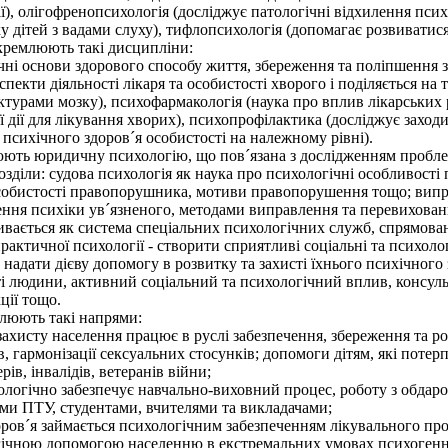
ї), олігофренопсихологія (досліджує патологічні відхилення псих
у дітей з вадами слуху), тифлопсихологія (допомагає розвиватися
окремлюють такі дисципліни:
ічні основи здорового способу життя, збереження та поліпшення 
пекти діяльності лікаря та особистості хворого і поділяється на
турами мозку), психофармакологія (наука про вплив лікарських 
ї дії для лікування хворих), психопрофілактика (досліджує заход
 психічного здоров´я особистості на належному рівні).
юють юридичну психологію, що пов´язана з дослідженням проблем
озділи: судова психологія як наука про психологічні особливості
особистості правопорушника, мотиви правопорушення тощо; випра
ня психіки ув´язненого, методами виправлення та перевихованн
вається як система спеціальних психологічних служб, спрямован
актичної психології - створити сприятливі соціальні та психолог
 надати дієву допомогу в розвитку та захисті їхнього психічног
сті людини, активний соціальний та психологічний вплив, консул
ції тощо.
люють такі напрями:
захисту населення працює в руслі забезпечення, збереження та р
, гармонізації сексуальних стосунків; допомоги дітям, які потерп
рів, інвалідів, ветеранів війни;
ологічно забезпечує навчально-виховний процес, роботу з обдар
ми ПТУ, студентами, вчителями та викладачами;
в´я займається психологічним забезпеченням лікувального процес
чною допомогою населенню в екстремальних умовах психогенних