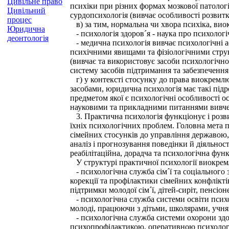
Цивільне право
психіки при різних формах мозкової патологі
Цивільний
сурдопсихологія (вивчає особливості розвитк
процес
в) за тим, нормальна чи хвора психіка, ви
Юридична
- психологія здоров´я - наука про психолог
деонтологія
- медична психологія вивчає психологічні ас
психічними явищами та фізіологічними струк
(вивчає та використовує засоби психологічно
систему засобів підтримання та забезпечення
г) у контексті стосунку до права виокремл
засобами, юридична психологія має такі підр
предметом якої є психологічні особливості 
науковими та прикладними питаннями вивчен
3. Практична психологія функціонує і розви
їхніх психологічних проблем. Головна мета пр
сімейних стосунків до управління державою,
аналіз і прогнозування поведінки й діяльно
реабілітаційна, дорадча та психологічна функ
У структурі практичної психології виокрем
- психологічна служба сім´ї та соціального 
корекції та профілактики сімейних конфліктів
підтримки молодої сім´ї, дітей-сиріт, пенсіоне
- психологічна служба системи освіти псих
молоді, працюючи з дітьми, школярами, учня
- психологічна служба системи охорони здоро
психопрофілактикою, оперативною психологі