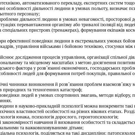
отехнікою, автоматизованого перекладу, експертних систем тощо
ні особливості діяльності людини в умовах польоту, визначає пси
льотного персоналу;
роблеми діяльності людини в умовах невагомості, просторової де
уаціях перевантаження організму або тривалої ізоляції від людей
а спеціальних пристроях (тренажерах), формування екіпажів косм
ори ефективної поведінки людини в екстремальних умовах бойов
 кадрів, управління військами і бойовою технікою, стосунки між
снює дослідження процесів управління, організації спільної дія
ональному та місцевому масштабах з метою досягнення позитивни
ського фактора у розв´язанні економічних, господарських пробл
особливості людей для формування потреб покупців, правильної о
ічні чинники виникнення й розв´язання проблем взаємозв´язку м
в природних та техногенних катастроф;
оведінки людей в умовах спортивних змагань, методи відбору, під
аннях.
юдини в науково-прикладній психології можна виокремити такі 
хічних властивостей особистості на різних вікових етапах. Розділ
хологія юнака, психологія дорослого, геронтопсихологія;
 закономірності навчання й виховання особистості та складається 
омальними та важковиховуваними дітьми;
іальна психологія, поділяється на такі дисципліни: патопсихолог