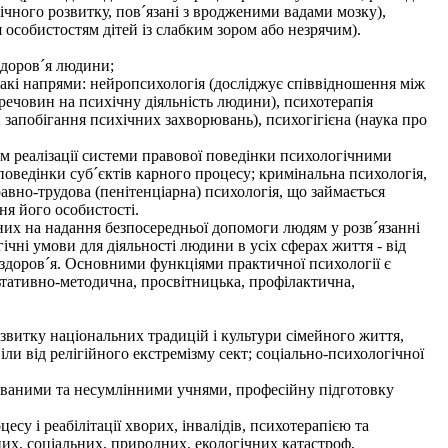
ічного розвитку, пов´язані з вродженими вадами мозку),
 особистостям дітей із слабким зором або незрячим).
здоров´я людини;
 такі напрями: нейропсихологія (досліджує співвідношення між
речовин на психічну діяльність людини), психотерапія
и запобігання психічних захворювань), психогігієна (наука про
 реалізації системи правової поведінки психологічними
 поведінки суб´єктів карного процесу; кримінальна психологія,
вно-трудова (пенітенціарна) психологія, що займається
я його особистості.
их на надання безпосередньої допомоги людям у розв´язанні
ічні умови для діяльності людини в усіх сферах життя - від
о здоров´я. Основними функціями практичної психології є
ьтативно-методична, просвітницька, профілактична,
озвитку національних традицій і культури сімейного життя,
іли від релігійного екстремізму сект; соціально-психологічної
ованими та несумлінними учнями, професійну підготовку
у і реабілітації хворих, інвалідів, психотерапією та
, соціальних, природних, екологічних катастроф,