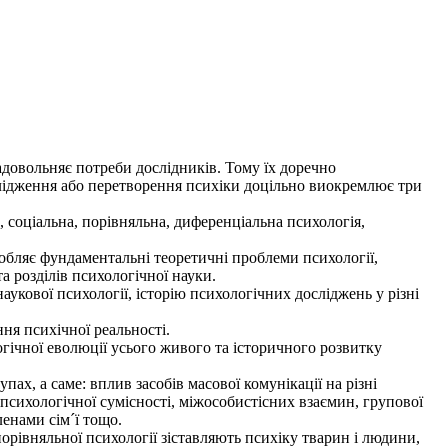
адовольняє потреби дослідників. Тому їх доречно
слідження або перетворення психіки доцільно виокремлює три
, соціальна, порівняльна, диференціальна психологія,
робляє фундаментальні теоретичні проблеми психології,
а розділів психологічної науки.
укової психології, історію психологічних досліджень у різні
я психічної реальності.
гічної еволюції усього живого та історичного розвитку
ах, а саме: вплив засобів масової комунікації на різні
психологічної сумісності, міжособистісних взаємин, групової
енами сім´ї тощо.
орівняльної психології зіставляють психіку тварин і людини,