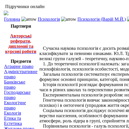
Підручники онлайн
Головна
Психологія
Психологія (Варій М.Й.)
Партнери
Авторські
реферати,
дипломні та
Сучасна наукова психологія є досить розма
курсові роботи
класифікувати за певними ознаками. Ю.Л. Тр
великі групи галузей - теоретичну, науково
Предмети
1. До теоретичної психології належать: зага
Аграрне право
психофізіологія, психологія особистості, мо
Адміністративне
Загальна психологія систематизує експеримен
право
формулює основні принципи, категорії, понят
Банківське
Історія психології розглядає формування пси
право
часи в різних школах та перспективи розвитк
Господарське
Експериментальна психологія розробляє нов
право
Генетична психологія вивчає закономірності
Екологічне
психіки) і в онтогенезі (упродовж життя окре
право
Соціальна психологія досліджує психічні яви
Екологія
верстви населення, особливості формування т
Етика та
атмосфери, роль лідера в групі, сприйняття 
Естетика
Порівняльна психологія - галузь психології,
Житлове право