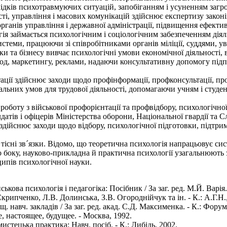
дків психотравмуючих ситуацій, запобіганням і усуненням загро
і, управління і масових комунікацій здійснює експертизу закон
рганів управління і державної адміністрації, підвищення ефектив
ія займається психологічним і соціологічним забезпеченням діял
системи, працюючи зі співробітниками органів міліції, суддями,
и та бізнесу вивчає психологічні умови економічної діяльності, 
год, маркетингу, реклами, надаючи консультативну допомогу під
ції здійснює заходи щодо профінформації, профконсультації, про
льних умов для трудової діяльності, допомагаючи учням і студен
роботу з військової профорієнтації та профвідбору, психологічн
датів і офіцерів Міністерства оборони, Національної гвардії та 
здійснює заходи щодо відбору, психологічної підготовки, підтри
існі зв´язки. Відомо, що теоретична психологія напрацьовує сис
го боку, науково-прикладна й практична психології узагальнюють
ипів психологічної науки.
кова психологія і педагогіка: Посібник / За заг. ред. М.Й. Варія.
крипченко, Л.В. Долинська, З.В. Огороднійчук та ін. - К.: А.Г.Н.
. навч. закладів / За заг. ред. акад. С.Д. Максименка. - К.: Форум
 настоящее, будущее. - Москва, 1992.
мистецька практика: Навч. посіб. - К.: Либідь, 2002.