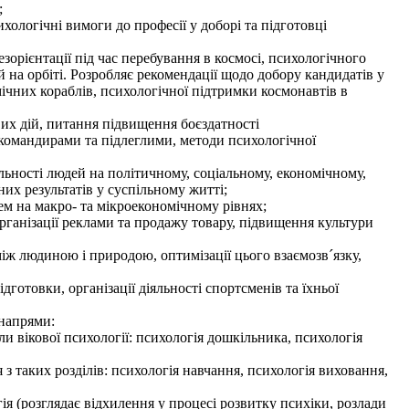
;
хологічні вимоги до професії у доборі та підготовці
зорієнтації під час перебування в космосі, психологічного
 на орбіті. Розробляє рекомендації щодо добору кандидатів у
ічних кораблів, психологічної підтримки космонавтів в
их дій, питання підвищення боєздатності
 командирами та підлеглими, методи психологічної
льності людей на політичному, соціальному, економічному,
х результатів у суспільному житті;
ем на макро- та мікроекономічному рівнях;
рганізації реклами та продажу товару, підвищення культури
іж людиною і природою, оптимізації цього взаємозв´язку,
готовки, організації діяльності спортсменів та їхньої
напрями:
и вікової психології: психологія дошкільника, психологія
з таких розділів: психологія навчання, психологія виховання,
ія (розглядає відхилення у процесі розвитку психіки, розлади