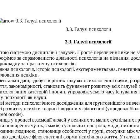
3.3. Галузі психології
3.3. Галузі психології
3.3. Галузі психології
їтою системою дисциплін і галузей. Просте перелічення вже не з
офімов за спрямованістю діяльності психологів на пізнання, до
-прикладну та практичну психологію.
льна психологія, історія психології, експериментальна, генетична
делювання психіки.
тальні дані, здобуті в різних галузях психологічної науки, роз
тя, закономірності, становить фундамент розвитку всіх галузей т
хологічних категорій і понять упродовж усього часу існування на
у психології як науки.
і методи психологічного дослідження для ґрунтовнішого вивченн
 розвитку психіки тварин і людини у філогенезі (упродовж біоло
мої особи).
ща у процесі взаємодії людей у великих та малих суспільних груп
а поширення чуток, смаків, суспільних настроїв, моди, питання 
людини людиною, становище особистості у групі, стосунки між чл
 що досліджує філогенетичні форми психічного життя. У галузі п