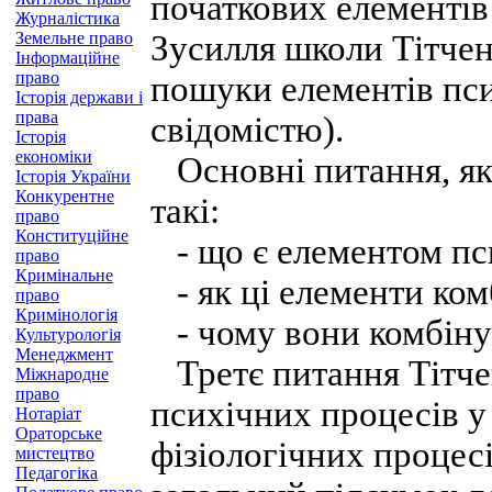
початкових елементів 
Журналістика
Земельне право
Зусилля школи Тітчен
Інформаційне
право
пошуки елементів пси
Історія держави і
права
свідомістю).
Історія
економіки
Основні питання, які
Історія України
Конкурентне
такі:
право
Конституційне
- що є елементом пс
право
Кримінальне
- як ці елементи ком
право
Кримінологія
- чому вони комбіную
Культурологія
Менеджмент
Третє питання Тітче
Міжнародне
право
психічних процесів у
Нотаріат
Ораторське
фізіологічних процесі
мистецтво
Педагогіка