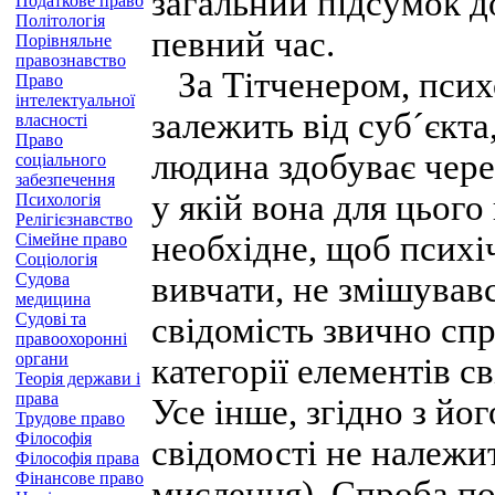
загальний підсумок до
Податкове право
Політологія
певний час.
Порівняльне
правознавство
За Тітченером, психо
Право
інтелектуальної
залежить від суб´єкта
власності
Право
людина здобуває чере
соціального
забезпечення
у якій вона для цьог
Психологія
Релігієзнавство
необхідне, щоб психі
Сімейне право
Соціологія
Судова
вивчати, не змішувавс
медицина
Судові та
свідомість звично спр
правоохоронні
органи
категорії елементів св
Теорія держави і
права
Усе інше, згідно з й
Трудове право
Філософія
свідомості не належи
Філософія права
Фінансове право
мислення). Спроба по