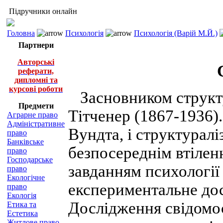
Підручники онлайн
Головна
Психологія
Психологія (Варій М.Й.)
Партнери
Авторські
реферати,
дипломні та
курсові роботи
Засновником структу
Предмети
Тітченер (1867-1936)
Аграрне право
Адміністративне
Вундта, і структуралі
право
Банківське
безпосереднім втілен
право
Господарське
завданням психології
право
Екологічне
експериментальне дос
право
Екологія
Дослідження свідомос
Етика та
Естетика
Житлове право