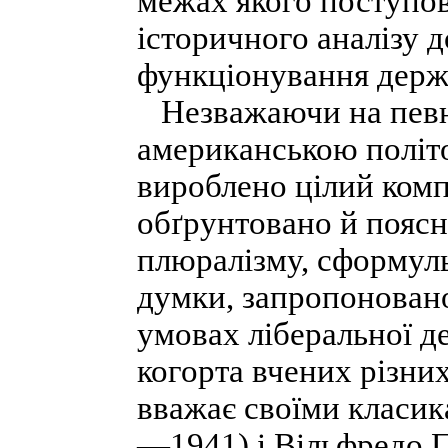
межах якого поступов
історичного аналізу 
функціонування держ
Незважаючи на певні
американською політо
вироблено цілий комп
обґрунтовано й поясн
плюралізму, сформул
думки, запропонован
умовах ліберальної д
когорта вчених різних
вважає своїми класик
—1941) і Вільфредо 