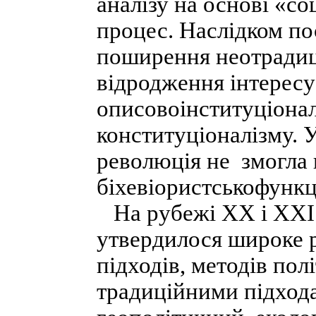
аналізу на основі «с
процес. Наслідком по
поширення неотрадиці
відродження інтересу 
описовоінституціонал
конституціоналізму. 
революція не змогла 
біхевіористськофункці
На рубежі XX і XXI с
утвердилося широке р
підходів, методів пол
традиційними підхода