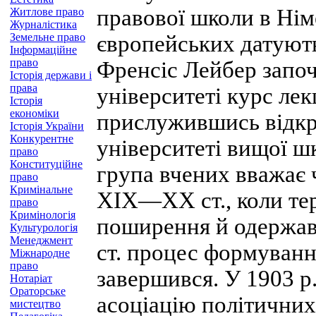
правової школи в Нім
Житлове право
Журналістика
Земельне право
європейських датують
Інформаційне
право
Френсіс Лейбер запо
Історія держави і
права
університеті курс лекц
Історія
економіки
прислужившись відкр
Історія України
Конкурентне
університеті вищої ш
право
Конституційне
група вчених вважає 
право
Кримінальне
XIX—XX ст., коли тер
право
Кримінологія
поширення й одержав
Культурологія
Менеджмент
ст. процес формуванн
Міжнародне
право
завершився. У 1903 р
Нотаріат
Ораторське
асоціацію політичних 
мистецтво