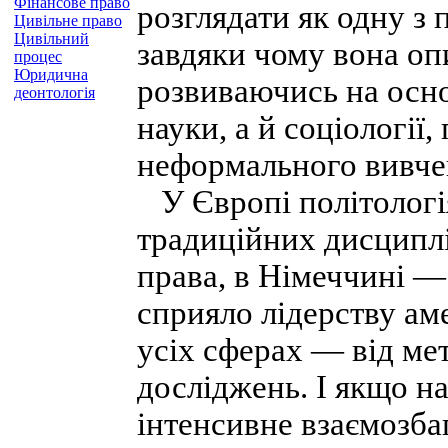
Фінансове право
розглядати як одну з
Цивільне право
Цивільний
завдяки чому вона оп
процес
Юридична
розвиваючись на осно
деонтологія
науки, а й соціології
неформального вивче
У Європі політологі
традиційних дисциплі
права, в Німеччині —
сприяло лідерству ам
усіх сферах — від ме
досліджень. І якщо на
інтенсивне взаємозба