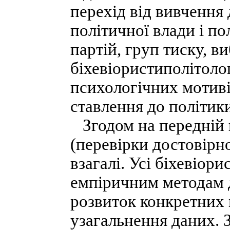
перехід від вивчення 
політичної влади і по
партій, груп тиску, в
біхевіористиполітоло
психологічних мотиві
ставлення до політик
Згодом на передній 
(перевірки достовірно
взагалі. Усі біхевіор
емпіричним методам 
розвиток конкретних 
узагальнення даних. 