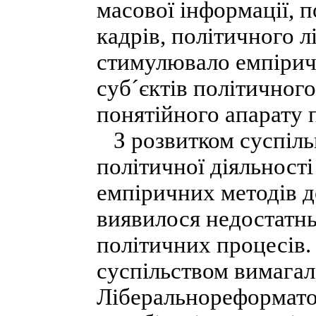
масової інформації, 
кадрів, політичного л
стимулювало емпірич
суб´єктів політичног
понятійного апарату 
З розвитком суспіль
політичної діяльності
емпіричних методів д
виявилося недостатнь
політичних процесів.
суспільством вимага
Ліберальнореформато