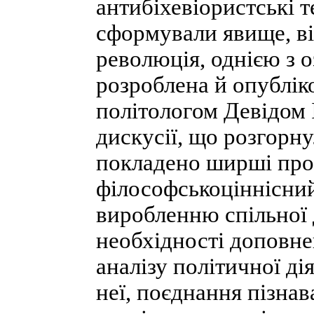
антибіхевіористські т
сформували явище, ві
революція, однією з о
розроблена й опублік
політологом Девідом 
дискусії, що розгорну
покладено ширші про
філософськоціннісний
виробленню спільної 
необхідності доповн
аналізу політичної ді
неї, поєднання пізна