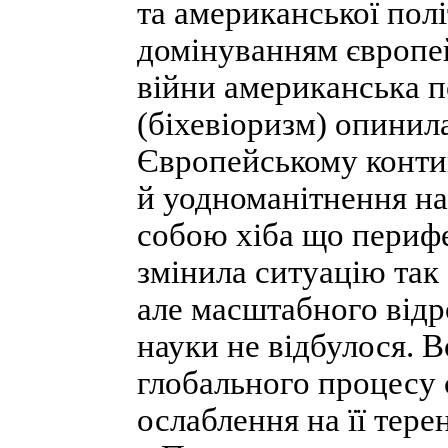
та американської пол
домінуванням європейс
війни американська п
(біхевіоризм) опинил
Європейському контин
й уодноманітнення на
собою хіба що периф
змінила ситуацію так
але масштабного відр
науки не відбулося. В
глобального процесу
ослаблення на її тере