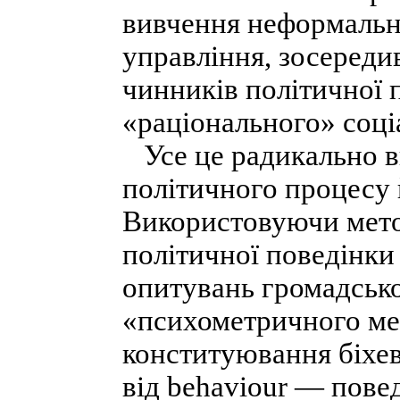
вивчення неформальн
управління, зосереди
чинників політичної 
«раціонального» соці
Усе це радикально вп
політичного процесу й
Використовуючи метод
політичної поведінки 
опитувань громадсько
«психометричного мет
конституювання біхеві
від behaviour — пове