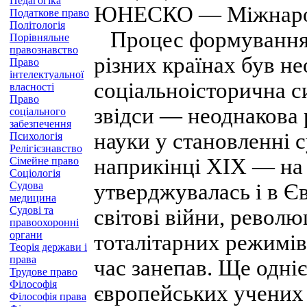
Педагогіка
ЮНЕСКО — Міжнародн
Податкове право
Політологія
Процес формування су
Порівняльне
правознавство
різних країнах був н
Право
інтелектуальної
соціальноісторична си
власності
Право
звідси — неоднакова 
соціального
забезпечення
науки у становленні с
Психологія
Релігієзнавство
наприкінці XIX — на 
Сімейне право
Соціологія
Судова
утверджувалась і в Єв
медицина
Судові та
світові війни, револ
правоохоронні
органи
тоталітарних режимів
Теорія держави і
права
час занепав. Ще одні
Трудове право
Філософія
європейських учених
Філософія права