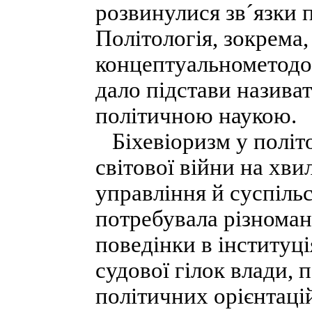
розвинулися зв´язки п
Політологія, зокрема,
концептуальнометодо
дало підстави назива
політичною наукою.
Біхевіоризм у політо
світової війни на хви
управління й суспіль
потребувала різноман
поведінки в інституці
судової гілок влади, 
політичних орієнтацій