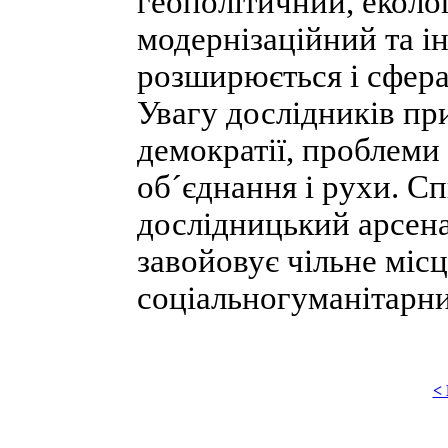
геополітичний, еколо
модернізаційний та 
розширюється і сфера 
Увагу дослідників п
демократії, проблеми 
об´єднання і рухи. С
дослідницький арсена
завойовує чільне міс
соціальногуманітарни
<