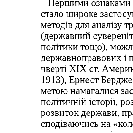
Першими ознаками фо
стало широке застос
методів для аналізу 
(державний сувереніт
політики тощо), мож
державноправових і п
чверті XIX ст. Амери
1913), Ернест Бердже
метою намагалися зас
політичній історії, 
розвиток держави, пр
сподіваючись на «кол