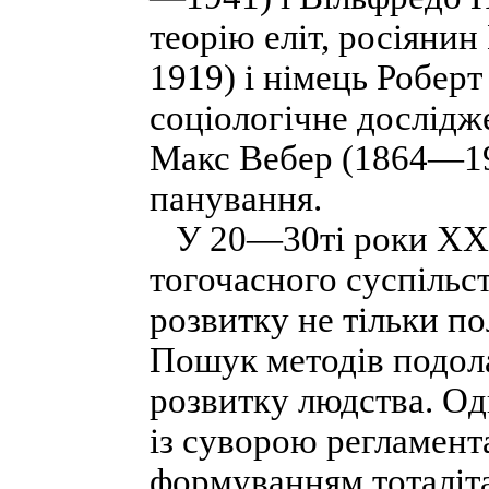
теорію еліт, росіян
1919) і німець Робер
соціологічне дослідж
Макс Вебер (1864—19
панування.
У 20—30ті роки XX с
тогочасного суспільс
розвитку не тільки пол
Пошук методів подола
розвитку людства. О
із суворою регламент
формуванням тоталіт