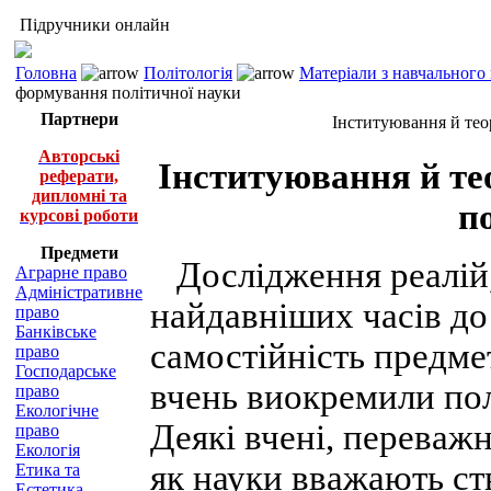
Підручники онлайн
Головна
Політологія
Матеріали з навчального
формування політичної науки
Партнери
Інституювання й тео
Авторські
Інституювання й те
реферати,
дипломні та
п
курсові роботи
Предмети
Дослідження реалій, 
Аграрне право
Адміністративне
найдавніших часів до 
право
Банківське
самостійність предме
право
Господарське
вчень виокремили пол
право
Екологічне
Деякі вчені, переважн
право
Екологія
як науки вважають ст
Етика та
Естетика