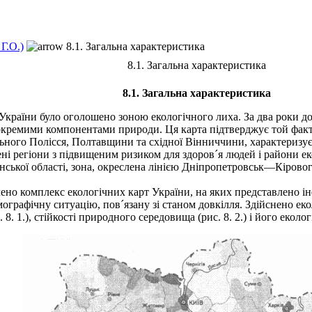
Г.О.)
8.1. Загальна характеристика
8.1. Загальна характеристика
8.1. Загальна характеристика
 України було оголошено зоною екологічного лиха. За два роки д
окремими компонентами природи. Ця карта підтверджує той факт, 
ного Полісся, Полтавщини та східної Вінниччини, характеризуєть
ні регіони з підвищеним ризиком для здоров´я людей і райони ек
онської області, зона, окреслена лінією Дніпропетровськ—Кіро
но комплекс екологічних карт України, на яких представлено і
мографічну ситуацію, пов´язану зі станом довкілля. Здійснено ек
. 1.), стійкості природного середовища (рис. 8. 2.) і його еколог