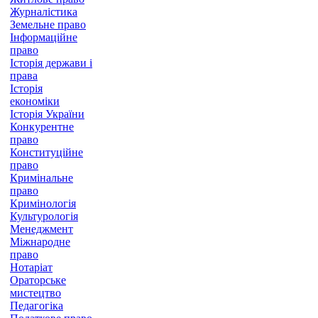
Журналістика
Земельне право
Інформаційне
право
Історія держави і
права
Історія
економіки
Історія України
Конкурентне
право
Конституційне
право
Кримінальне
право
Кримінологія
Культурологія
Менеджмент
Міжнародне
право
Нотаріат
Ораторське
мистецтво
Педагогіка