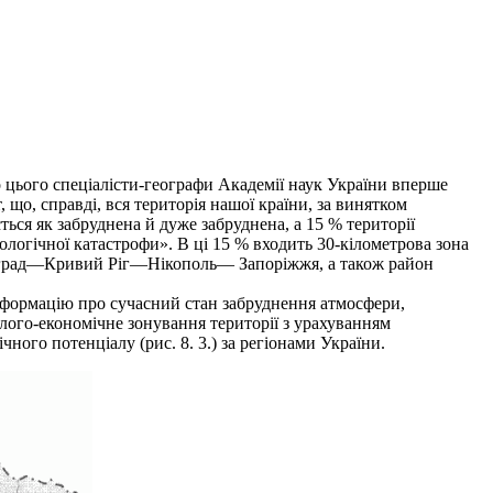
о цього спеціалісти-географи Академії наук України вперше
що, справді, вся територія нашої країни, за винятком
ся як забруднена й дуже забруднена, а 15 % території
ологічної катастрофи». В ці 15 % входить 30-кілометрова зона
воград—Кривий Ріг—Нікополь— Запоріжжя, а також район
нформацію про сучасний стан забруднення атмосфери,
олого-економічне зонування території з урахуванням
ічного потенціалу (рис. 8. 3.) за регіонами України.