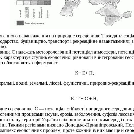
огенного навантаження на природне середовище Т входять: соціа
одарство, будівництво, транспорт і рекреаційне навантаження); з
ів).
ища С належать метеорологічний потенціал атмосфери, потенціал
характеризує ступінь екологічної рівноваги в інтегрованій геос
го обчислюють за формулою:
К= Е+ П,
льні, водні, земельні, лісові, фауністичні, природно-рекреаційн
Е=Т + С + Н,
е середовище; С — потенціал стійкості природного середовища
нними процесами (зсуви, ерозія, заболочення, суфозія лесових по
 стану території України слід розпочинати насамперед із тих р
раїни. Такими регіонами визнано Донецько-Придніпровський, Пол
комплекс екологічних проблем, проте кожний із них має ще й св