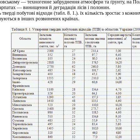
вському — техногенне забруднення атмосфери та ґрунту, на Полі
арпатах — винищення й деградація лісів і полонин.
рді побутові відходи (табл. 8. 1.). їх кількість зростає з кожни
вуються в інших розвинених країнах.