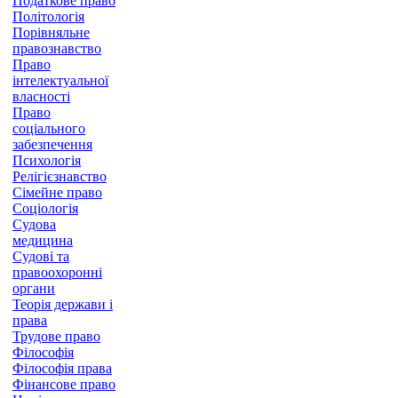
Податкове право
Політологія
Порівняльне
правознавство
Право
інтелектуальної
власності
Право
соціального
забезпечення
Психологія
Релігієзнавство
Сімейне право
Соціологія
Судова
медицина
Судові та
правоохоронні
органи
Теорія держави і
права
Трудове право
Філософія
Філософія права
Фінансове право