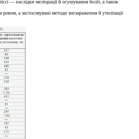
ссі — наслідки меліорації й осушування боліт, а також
м роком, а застосовувані методи знезараження й утилізації