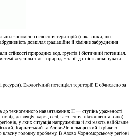
льно-економічна освоєння територій (показники, що
абрудненість довкілля (радіаційне й хімічне забруднення
и стійкості природних вод, ґрунтів і біотичний потенціал.
истемі «суспільство—природа» та її здатність виконувати
і ресурси). Екологічний потенціал територій Е обчислено за
 до техногенного навантаження; Н — ступінь ураженості
рід, дефляція, карст, селі, засолення, підтоплення тощо).
егіонів, у яких ситуація напруженіша й які мають найбільше
іський, Карпатський та Азово-Чорноморський із річкою
ою власну головну проблему. В Азово-Чорноморському регіоні