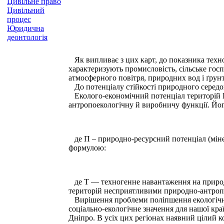
Цивільне право
Цивільний
процес
Юридична
деонтологія
Як випливає з цих карт, до показника техн
характеризують промисловість, сільське госп
атмосферного повітря, природних вод і ґрунт
До потенціалу стійкості природного середов
Еколого-економічний потенціал територій К 
антропоекологічну й виробничу функції. Йо
де П – природно-ресурсний потенціал (мінера
формулою:
де Т — техногенне навантаження на природн
територій несприятливими природно-антропоге
Вирішення проблеми поліпшення екологічного
соціально-екологічне значення для нашої к
Дніпро. В усіх цих регіонах наявний цілий 