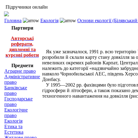
Підручники онлайн
Головна
Екологія
Основи екології (Білявський 
Партнери
Авторські
реферати,
дипломні та
Як уже зазначалося, 1991 р. всю територію
курсові роботи
розробили й склали карту стану довкілля за 
невеликих окремих районів Карпат, Централь
Предмети
належить до категорії «надзвичайно забрудне
Аграрне право
навколо Чорнобильської АЕС, південь Херс
Адміністративне
Донбасу.
право
У 1995—2002 рр. фахівцями було підготовле
Банківське
гідросфери й літосфери, а також показано де
право
техногенного навантаження на довкілля (рис. 8
Господарське
право
Екологічне
право
Екологія
Етика та
Естетика
Житлове право