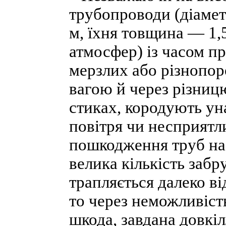
трубопроводи (діаме
м, їхня товщина — 1,
атмосфер) із часом п
мерзлих або різнопор
вагою й через різниц
стиках, кородують ун
повітря чи несприятл
пошкодження труб на 
велика кількість заб
трапляється далеко від
то через неможливіст
шкода, завдана довкі