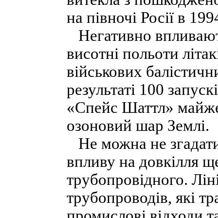
на півночі Росії в 1994
Негативно впливают
висотні польоти літак
військових балістичн
результаті 100 запуск
«Спейс Шаттл» майже
озоновий шар Землі.
Не можна не згадати
впливу на довкілля щ
трубопровідного. Лін
трубопроводів, які тр
промислові відходи та