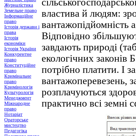
сільськогосподарсько
Журналістика
Земельне право
властива й людям: зр
Інформаційне
право
вантажопідйомність ав
Історія держави і
права
Відповідно збільшуют
Історія
економіки
завдають природі (таб
Історія України
Конкурентне
екологічних законів Б
право
Конституційне
потрібно платити. І з
право
Кримінальне
вантажоперевезень, з
право
Кримінологія
розплачуються здоро
Культурологія
Менеджмент
практично всі земні с
Міжнародне
право
Нотаріат
Ораторське
мистецтво
Педагогіка