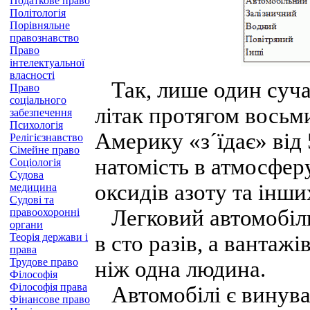
Податкове право
Політологія
Порівняльне
правознавство
Право
інтелектуальної
власності
Так, лише один суч
Право
соціального
літак протягом восьм
забезпечення
Психологія
Америку «з´їдає» від
Релігієзнавство
Сімейне право
натомість в атмосферу
Соціологія
Судова
оксидів азоту та інш
медицина
Судові та
Легковий автомобіль
правоохоронні
органи
Теорія держави і
в сто разів, а вантаж
права
Трудове право
ніж одна людина.
Філософія
Філософія права
Автомобілі є винува
Фінансове право