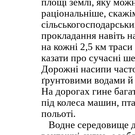
площі землі, яку мож
раціональніше, скажі
сільськогосподарських
прокладання навіть 
на кожні 2,5 км траси
казати про сучасні ше
Дорожні насипи част
ґрунтовими водами й 
На дорогах гине бага
під колеса машин, пт
польоті.
Водне середовище д