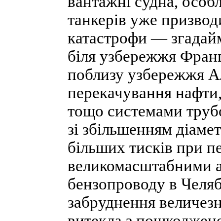
вантажні судна, особл
танкерів уже призводи
катастрофи — згадайм
біля узбережжя Франці
поблизу узбережжя Ал
перекачування нафти,
тощо системами труб
зі збільшенням діамет
більших тисків при п
великомасштабними а
бензопроводу в Челябі
забруднення величезн
витекла з пошкоджено