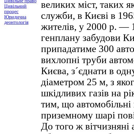
Цивільне право
великих міст, таких я
Цивільний
процес
служби, в Києві в 196
Юридична
деонтологія
жителів, у 2000 р. —
генплану забудови Ки
припадатиме 300 авто
вихлопні труби автом
Києва, з´єднати в одн
діаметром 25 м, з яког
шкідливих газів на р
тим, що автомобільні
приземному шарі пові
До того ж вітчизняні 