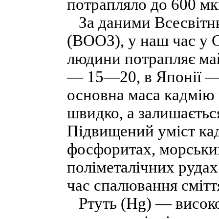
потрапляло до 600 мкг
За даними Всесвітньо
(ВООЗ), у наш час у
людини потрапляє ма
— 15—20, в Японії — 
основна маса кадмію 
швидко, а залишається
Підвищений уміст кад
фосфоритах, морських
поліметалічних рудах.
час спалювання смітт
Ртуть (Нg) — високо