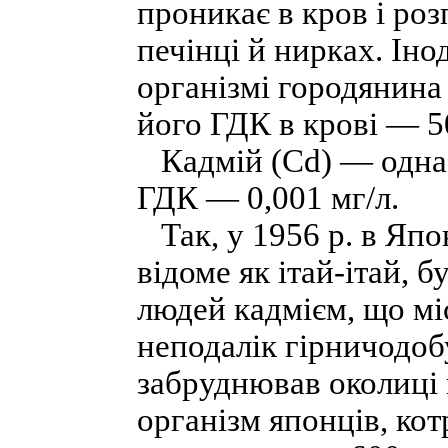
проникає в кров і роз
печінці й нирках. Іно
організмі городянина с
його ГДК в крові — 
Кадмій (Сd) — одна 
ГДК — 0,001 мг/л.
Так, у 1956 р. в Япо
відоме як ітай-ітай,
людей кадмієм, що мі
неподалік гірничодоб
забруднював околиці 
організм японців, ко