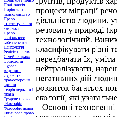
ґрунтів, продуктів ха
Податкове право
Політологія
процеси міграції ре
Порівняльне
правознавство
діяльністю людини, у
Право
інтелектуальної
речовин у природі (к
власності
Право
технологічний. Виник
соціального
забезпечення
класифікувати різні т
Психологія
Релігієзнавство
передбачати їх, уміти
Сімейне право
Соціологія
Судова
нейтралізувати, нареш
медицина
Судові та
негативних дій людин
правоохоронні
органи
розвиток багатьох но
Теорія держави і
права
екології, які узагаль
Трудове право
Філософія
Основні техногенні 
Філософія права
Фінансове право
середовища — це різні