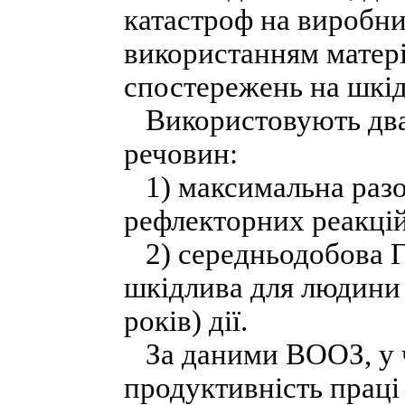
катастроф на виробниц
використанням матер
спостережень на шкі
Використовують два
речовин:
1) максимальна разов
рефлекторних реакці
2) середньодобова Г
шкідлива для людини в
років) дії.
За даними ВООЗ, у ч
продуктивність праці