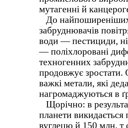
мутагенні й канцерог
До найпоширеніших 
забруднювачів повітря
води — пестициди, ніт
— поліхлоровані дифе
техногенних забрудню
продовжує зростати. 
важкі метали, які деда
нагромаджуються в ґр
Щорічно: в результат
планети викидається 
вуглецю й 150 млн. т 