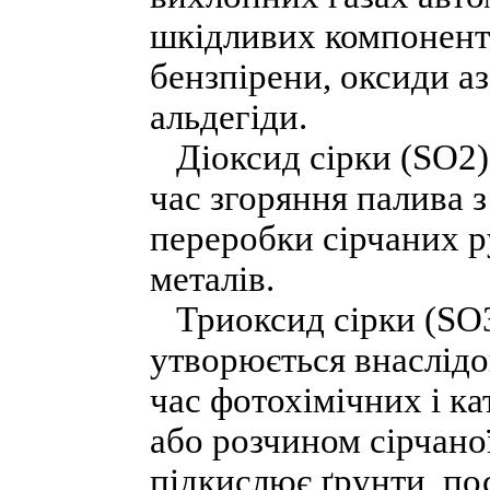
шкідливих компоненті
бензпірени, оксиди аз
альдегіди.
Діоксид сірки (SО2), 
час згоряння палива з
переробки сірчаних р
металів.
Триоксид сірки (SО3)
утворюється внаслідо
час фотохімічних і ка
або розчином сірчаної
підкислює ґрунти, по