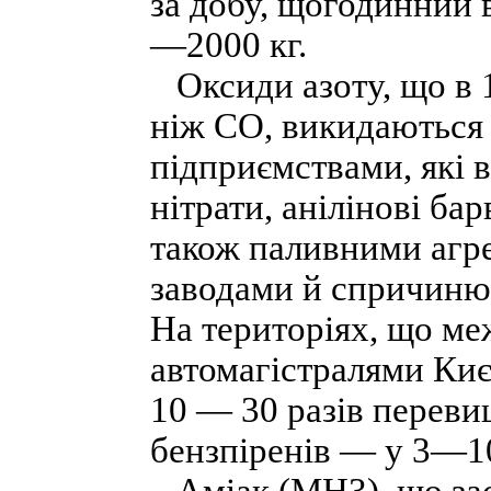
за добу, щогодинний 
—2000 кг.
Оксиди азоту, що в 1
ніж СО, викидаються 
підприємствами, які 
нітрати, анілінові ба
також паливними агр
заводами й спричиню
На територіях, що м
автомагістралями Киє
10 — 30 разів переви
бензпіренів — у 3—10