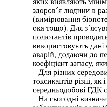
яких виявляють мінім
здоров´я людини в ра
(вимірювання біопоте
ока тощо). Для з´ясув
полютантів проводять
використовують дані 
аварій, додаючи до п
коефіцієнт запасу, як
Для різних середови
токсикантів різні, як 
середньодобові ГДК о
На сьогодні визначен