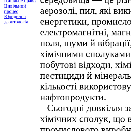
Цивільне право
Цивільний
аерозолі, пил, які ви
процес
Юридична
енергетики, промислов
деонтологія
електромагнітні, маг
поля, шуми й вібраці
хімічними сполуками 
побутові відходи, хім
пестициди й мінераль
кількості використову
нафтопродукти.
Сьогодні довкілля з
хімічних сполук, що 
промислового виробни