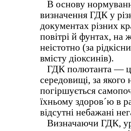
В основу нормування
визначення ГДК у рі
документах різних кр
повітрі й фунтах, на 
неістотно (за рідкіс
вмісту діоксинів).
ГДК полютанта — це 
середовищі, за якого 
погіршується самопоч
їхньому здоров´ю в ра
відсутні небажані нег
Визначаючи ГДК, ура