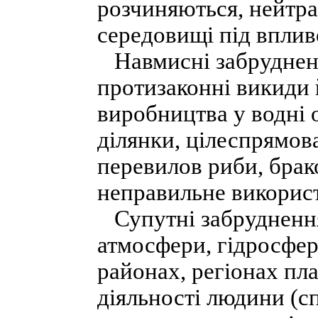
розчиняються, нейтр
середовищі під впливо
Навмисні забрудненн
протизаконні викиди 
виробництва у водні о
ділянки, цілеспрямов
перевилов риби, брак
неправильне використа
Супутні забруднення
атмосфери, гідросфер
районах, регіонах пла
діяльності людини (с