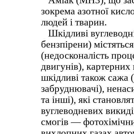
Аміак (МН3), що зас
зокрема азотної кисл
людей і тварин.
Шкідливі вуглеводні 
бензпірени) містяться
(недосконалість проц
двигунів), картерних 
шкідливі також сажа 
забруднювачі), ненаси
та інші), які становля
вуглеводневих викиді
смогів — фотохімічни
вихлопних газах авто