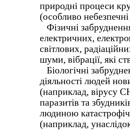
природні процеси кру
(особливо небезпечні
Фізичні забруднення
електричних, електро
світлових, радіаційн
шуми, вібрації, які с
Біологічні забруднен
діяльності людей нов
(наприклад, вірусу С
паразитів та збудникі
людиною катастрофіч
(наприклад, унаслідок