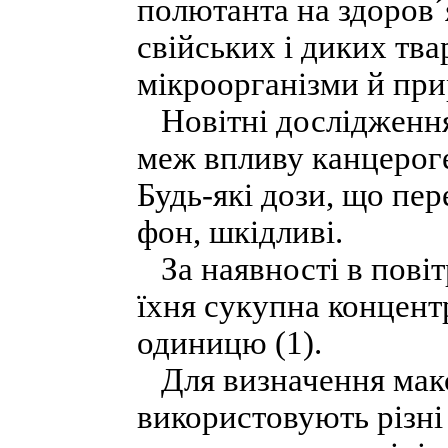
полютанта на здоров´я
свійських і диких тва
мікроорганізми й при
Новітні дослідження
меж впливу канцероген
Будь-які дози, що п
фон, шкідливі.
За наявності в повіт
їхня сукупна концент
одиницю (1).
Для визначення макс
використовують різні