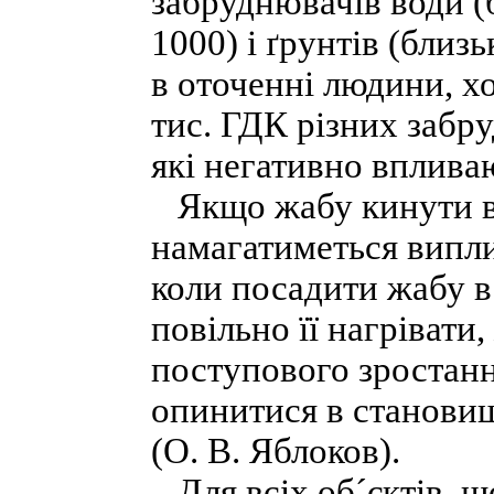
забруднювачів води (б
1000) і ґрунтів (близ
в оточенні людини, х
тис. ГДК різних забр
які негативно впливаю
Якщо жабу кинути в 
намагатиметься випли
коли посадити жабу 
повільно її нагрівати
поступового зростанн
опинитися в становищ
(О. В. Яблоков).
Для всіх об´єктів, 