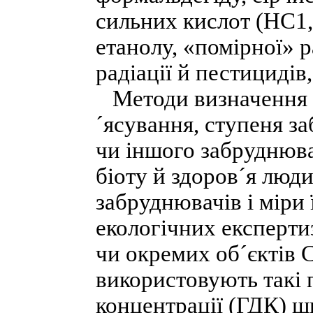
сильних кислот (НС1
етанолу, «помірної» р
радіації й пестицидів,
Методи визначення як
´ясування, ступеня за
чи іншого забруднюва
біоту й здоров´я люд
забруднювачів і міри 
екологічних експертиз
чи окремих об´єктів С
використовують такі 
концентрації (ГДК) ш