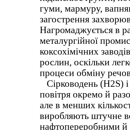
гуми, мармуру, вапня
загострення захворюв
Нагромаджується в ра
металургійної промис
коксохімічних заводів
рослин, оскільки лег
процеси обміну речов
Сірководень (Н2S) і 
повітря окремо й раз
але в менших кількос
виробляють штучне во
нафтопереробними й 