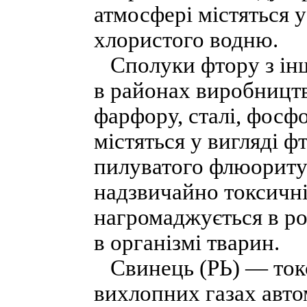
атмосфері містяться 
хлористого водню.
Сполуки фтору з ін
в районах виробництва
фарфору, сталі, фосф
містяться у вигляді 
пилуватого флюориту
надзвичайно токсичні
нагромаджується в р
в організмі тварин.
Свинець (РЬ) — токс
вихлопних газах авто