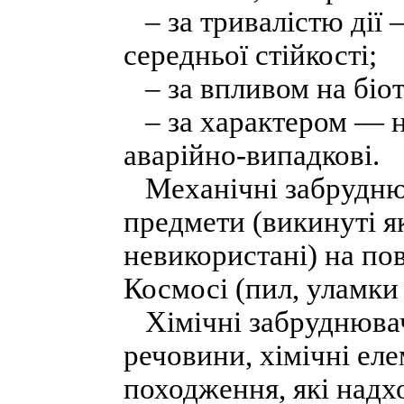
– за тривалістю дії — 
середньої стійкості;
– за впливом на біот
– за характером — на
аварійно-випадкові.
Механічні забруднюва
предмети (викинуті як
невикористані) на пове
Космосі (пил, уламки 
Хімічні забруднювачі
речовини, хімічні ел
походження, які надх