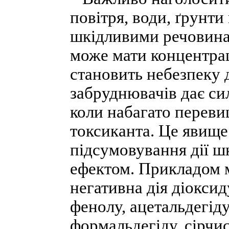
повітря, води, ґрунт
шкідливими речовинам
може мати концентрац
становить небезпеку д
забруднювачів дає сил
коли набагато переви
токсиканта. Це явищ
підсумовування дії ш
ефектом. Прикладом 
негативна дія діоксид
фенолу, ацетальдегіду
формальдегіду, сірчис