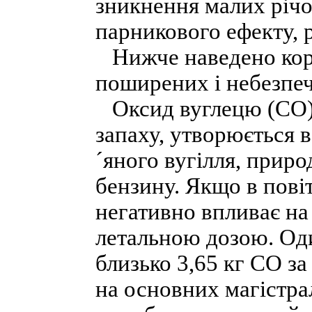
зникнення малих річо
парникового ефекту, 
Нижче наведено коро
поширених і небезпеч
Оксид вуглецю (СО), 
запаху, утворюється в
´яного вугілля, приро
бензину. Якщо в повіт
негативно впливає на 
летальною дозою. Оди
близько 3,65 кг СО за
на основних магістра