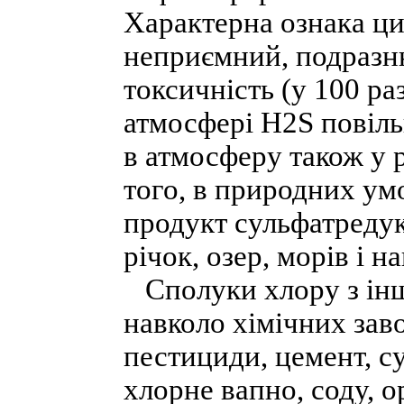
Характерна ознака ци
неприємний, подразн
токсичність (у 100 ра
атмосфері Н2S повіл
в атмосферу також у р
того, в природних ум
продукт сульфатредук
річок, озер, морів і н
Сполуки хлору з ін
навколо хімічних заво
пестициди, цемент, су
хлорне вапно, соду, 