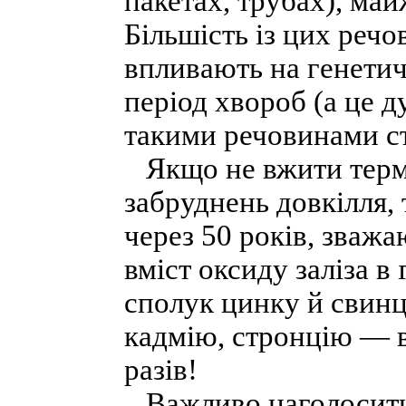
пакетах, трубах), май
Більшість із цих реч
впливають на генети
період хвороб (а це д
такими речовинами с
Якщо не вжити термі
забруднень довкілля, 
через 50 років, зваж
вміст оксиду заліза в
сполук цинку й свинцю
кадмію, стронцію — в
разів!
Важливо наголосити: