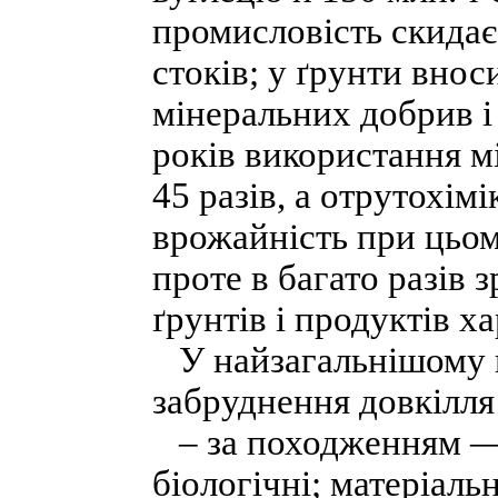
промисловість скидає
стоків; у ґрунти внос
мінеральних добрив і 
років використання м
45 разів, а отрутохімі
врожайність при цьом
проте в багато разів 
ґрунтів і продуктів х
У найзагальнішому в
забруднення довкілля
– за походженням — м
біологічні; матеріальн