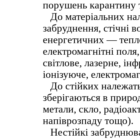
порушень карантину 
До матеріальних нал
забруднення, стічні во
енергетичних — тепло
електромагнітні поля,
світлове, лазерне, ін
іонізуюче, електрома
До стійких належать 
зберігаються в природ
метали, скло, радіоа
напіврозпаду тощо).
Нестійкі забруднюва