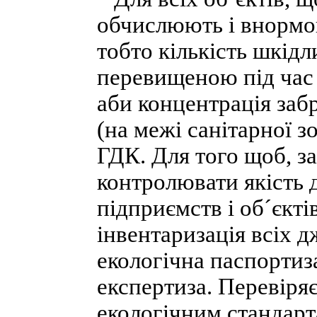
обчислюють і внормо
тобто кількість шкідл
перевищеною під час 
аби концентрація заб
(на межі санітарної 
ГДК. Для того щоб, з
контролювати якість 
підприємств і об´єкті
інвентаризація всіх 
екологічна паспортиз
експертиза. Перевіря
екологічним стандарт