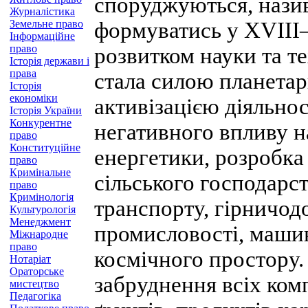
споруджуються, нази
Журналістика
Земельне право
формуватись у XVIII
Інформаційне
право
розвитком науки та те
Історія держави і
права
стала силою планетар
Історія
економіки
активізацією діяльно
Історія України
Конкурентне
негативного впливу н
право
Конституційне
енергетики, розробка 
право
Кримінальне
сільського господарс
право
Кримінологія
транспорту, гірничод
Культурологія
Менеджмент
промисловості, маши
Міжнародне
право
космічного простору.
Нотаріат
Ораторське
забруднення всіх ком
мистецтво
Педагогіка