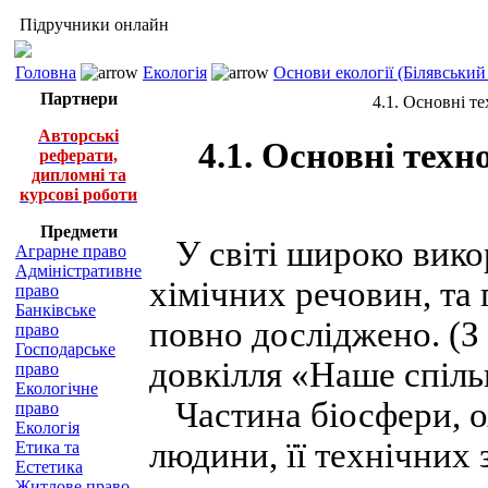
Підручники онлайн
Головна
Екологія
Основи екології (Білявський 
Партнери
4.1. Основні т
Авторські
4.1. Основні техн
реферати,
дипломні та
курсові роботи
Предмети
У світі широко вико
Аграрне право
Адміністративне
хімічних речовин, та 
право
Банківське
повно досліджено. (З 
право
Господарське
довкілля «Наше спіль
право
Екологічне
Частина біосфери, о
право
Екологія
людини, її технічних 
Етика та
Естетика
Житлове право