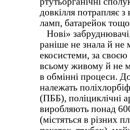
ртутьорганічні сполук
довкілля потрапляє з
ламп, батарейок тощо
Нові» забруднювачі,
раніше не знала й не 
екосистеми, за своєю
всьому живому й не м
в обмінні процеси. Д
належать поліхлорбіф
(ПББ), поліциклічні 
виробляють понад 600
(містяться в різних п