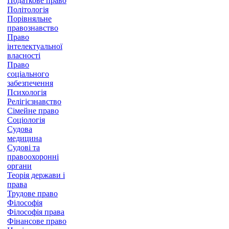
Податкове право
Політологія
Порівняльне
правознавство
Право
інтелектуальної
власності
Право
соціального
забезпечення
Психологія
Релігієзнавство
Сімейне право
Соціологія
Судова
медицина
Судові та
правоохоронні
органи
Теорія держави і
права
Трудове право
Філософія
Філософія права
Фінансове право