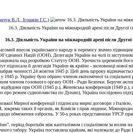
нчук В.Д., Ігошкін Г.С.)
16.3. Діяльність України на міжн
16.3. Діяльність України на міжнародній арені після Другої с
16.3. Діяльність України на міжнародній арені після Другої 
агомий внесок українського народу в перемогу значно підвищивс
ії Об’єднаних Націй (OOH). Делегація України на чолі із заступни
ацювала над розробкою Статуту OOH. Урочиста церемонія його пі
т підписала й делегація України як країни - засновниці нової між
набрав чинності 24 жовтня 1945 р. Цей день щороку відзначаєтьс
1945 р. Україну було обрано членом економічної та соціальної р
йним членом головного органу OOH - Ради Безпеки. Беручи актив
 відбудови при OOH (1945 p.), Женевська конференція (1949 p.),
ію про режим судноплавства по Дунаю), Україна послідовно підт
изької Мирної кон­ференції і підписала мирні договори з Італіє
 зокрема таких її органів, як Комісія з прав людини, Міжнародн
щодо обмеження озброєнь. У 50-х роках представники УРСР прац
ни”, період боротьби між капіталізмом і соціалізмом за вплив н
тичного табору. Україна поставляла країнам, які належали до Ради