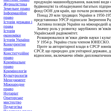
продукцію машинобудування, важливі види с
Журналістика
будівництві та обладнуванні багатьох підпри
Земельне право
фонд ООН для країн, що почали розвиватися
Інформаційне
Понад 20 млн трудящих України в 1950-1951 
право
представники УРСР підписали Звернення Ра
Історія держави і
Активна позиція України на міжнародній арен
права
Значну роль у розвитку зарубіжних зв’язків 
Історія
Український радіокомітет.
економіки
Розширювалися зв’язки діячів науки і культ
Історія України
У 1954 р. Україна стала членом ЮНЕСКО.
Конкурентне
Проте за авторитарної влади в СРСР зовнішн
право
СРСР, що природно для унітарної держави, 
Конституційне
відносини, включаючи обмін дипломатичними м
право
Кримінальне
право
Кримінологія
Культурологія
Менеджмент
Міжнародне
право
Нотаріат
Ораторське
мистецтво
Педагогіка