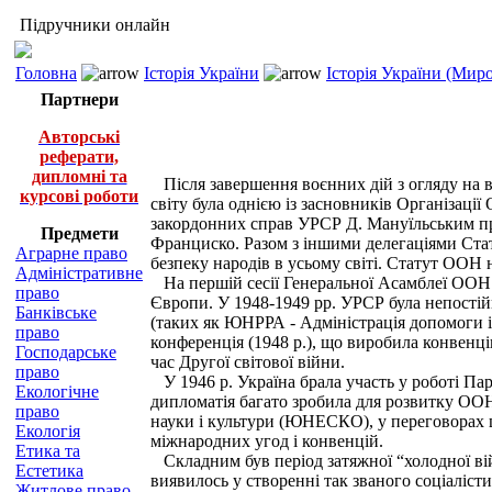
Підручники онлайн
Головна
Історія України
Історія України (Миро
Партнери
Авторські
реферати,
дипломні та
Після завершення воєнних дій з огляду на в
курсові роботи
світу була однією із заснов­ників Організац
закордонних справ УРСР Д. Мануїльським пр
Предмети
Франциско. Разом з іншими делегаціями Стату
Аграрне право
безпеку народів в усьому світі. Статут OOH 
Адміністративне
На першій сесії Генеральної Асамблеї OOH у 
право
Європи. У 1948-1949 pp. УРСР була непості
Банківське
(таких як ЮНРРА - Адміністрація допомоги і
право
конференція (1948 p.), що виробила конвенц
Господарське
час Другої світової війни.
право
У 1946 р. Україна брала участь у роботі Пар
Екологічне
дипломатія багато зробила для розвитку OOH,
право
науки і культури (ЮНЕСКО), у переговорах 
Екологія
міжнародних угод і конвенцій.
Етика та
Складним був період затяжної “холодної вій
Естетика
виявилось у створенні так званого со­ціаліс
Житлове право