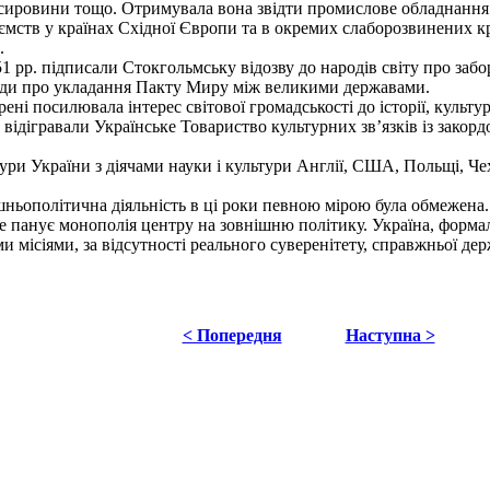
ировини тощо. Отримувала вона звідти промислове обладнання т
ємств у країнах Східної Європи та в окремих слаборозвинених кр
.
pp. підписали Стокгольмську відозву до народів світу про забо
ди про укладання Пакту Миру між великими державами.
і посилювала інтерес світової громадськості до історії, культур
відігравали Українсь­ке Товариство культурних зв’язків із закор
ури України з діячами науки і культури Англії, США, Польщі, Че
ьополітична діяль­ність в ці роки певною мірою була обмежена.
де панує монополія центру на зовнішню політику. Україна, форм
ісіями, за відсутно­сті реального суверенітету, справжньої дер
< Попередня
Наступна >