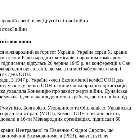
ародній арені після Другої світової війни
вітової війни
світової війни
я міжнародний авто­ритет України. Україна серед 51 країни
ком голови Ради народних комісарів, народним ко­місаром
дписання відбулась 26 червня 1945 р. на конференції в Сан-
народної організації, що мала на меті забезпечити мир і
я як день ООН.
ади. З 1947 р. Україна -член Економічної комісії OOH для
ну участь у роботі OOH та інших міжнародних організацій
 яка ухвалила Конвенцію про захист жертв війни, Дунайська
римувала ідею надання допомоги країнам, що потерпіли під
ю, Румунією, Болгарією, Угорщиною та Фінляндією. Українська
а організація праці (МОП), Комісія OOH з питань освіти,
ювали в 16-ти Міжнародних організаціях, підписали 60
а країни Центральної та Південно-Східної Європи, що
 Економічної Взаємодопомоги (РЕВ), чавун, вугілля,