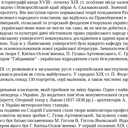
історіографії кінця XVIII - початку XIX ст. особливе місце належ
озацтво і Новоросійський край зібрав А. Скальковський. Значний
рситету. Він виступив проти норманської теорії походження Русі
 великого народного повстання, що відбулось на Правобережжі в 
мецький, польський та угорський феодалізм ігнорували українсь
країнської мови вони не могли так само, як не могли добитися д
дські та культурні діячі обстоювали право українського народу н
ьвівському університеті виконувались дослідження в царині крає
ю. Тоді ж у Львів­ському університеті було відкрито кафедру ук
ри основоположників нової української літератури. Зачинателем ї
ож твори Г. Квітки-Основ’яненка, П. Гулака-Артемовського, Є. Г
годом “Гайдамаків” - українське відродження стало безсумнівним, 
ст. розвивався в загальному руслі з європейським мистецтвом.
вався реалізм як стиль майбутнього. У середині XIX ст. П. Федо
ежать понад 130 портретів, серії малюнків, а також численні зар
ереважав класицизм, який прийшов на зміну бароко. Один з най
), виходець з України. До видатних пам’яток монументальної скуль
Беретті, Оперний театр у Львові (1837-1838 pp.) - архітекторів А
 в Україні метеорологічну станцію.
а подіями на Східній Галичині стали твори композитора-професі
озвиток музики зробив С. Гулак-Артемовський. Заслужену славу н
го був батько письменника М. Гоголя В. Гоголь-Яновський. Відо
ером якого був Г. Квітка-Основ’яненко. У першій половині XIX ст