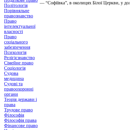
Податкове право
— “Софіївка”, в околицях Білої Церкви, у до
Політологія
Порівняльне
правознавство
Право
інтелектуальної
власності
Право
соціального
забезпечення
Психологія
Релігієзнавство
Сімейне право
Соціологія
Судова
медицина
Судові та
правоохоронні
органи
Теорія держави і
права
Трудове право
Філософія
Філософія права
Фінансове право