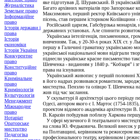
яке підготував Д. Шуравський. В українській 
Журналістика
Багато архівних матеріалів про Запорозьке к
Земельне право
Максимович, перший ректор Київського уніве
Інформаційне
пісень, став першим істориком Коліївщини -
право
Російський царизм, Габсбурзька монархія, ні
Історія держави і
державних установах. Але спинити розвиток у
права
Українська інтелігенція, письменники, грома
Історія
вивченням. Так, у 20-30-х роках XIX ст. у Л
економіки
першу в Галичині граматику українською мово
Історія України
української національної мови відіграли тво
Конкурентне
піднесли українське красне письменство так
право
Шевченка - виданням у 1840 р. “Кобзаря” і з
Конституційне
права на існування.
право
Український живопис у першій половині XIX 
Кримінальне
в його надрах розвивався романтизм, зароджу
право
мистецтва. Пензлю та олівцю Т. Шевченка нал
Кримінологія
жив під час заслання.
Культурологія
У скульптурі й архітектурі цього періоду п
Менеджмент
Одесі, автором якого є І. Мартос (1754-1835
Міжнародне
проектом відомого академіка архітектури В. 
право
В. Каразін побудував по­близу Харкова першу
Нотаріат
У сфері музичного й театрального мистецтв
Ораторське
на слова Ю. Федьковича. Великий внесок у р
мистецтво
на Полтавщині, керівником та режисером яко
Педагогіка
професіонального театру, керівником і режис