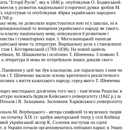
ить “Історії Русів”, яку в 1846 р. опублікував О. Бодянський.
 внесок у розвиток національної історичної думки зробив М.
, підготував та опублікував збірки українських народних
1768 р.
ку мову, не дозволяли користуватися нею ні у школах, ні в
енаціоналізації та знищення українського народу як такого.
а власну національну мову, опікувалися її розвитком і
знавства і гуманітарних наук. І. Могильницький написав
раїнської мови та літератури. Вирішальну роль у становленні
ї став І. Котляревський (1769-1838). На новий щабель
ребінки, М. Шашкевича і особливо Т. Шевченка. З появою Т.
а література й мова не потребували інших доказів сво­го
 Панівним у цей час був класицизм, але паралельно з ним чи
тов і Т. Шевченко заклали основу критичного реалістичного
исовки з життя казахського народу, серед якого Т. Шевченко
вищих мистецьких досягнень того часу - пам’ятник Ришельє в
птури належать будівля Київського університету (1842 р.) за
. Пихаля і Я. Зальцмана. Засновник Харківського університету
онала М. Вербицького - автора симфоній та музичних творів
а початку XIX ст. здобув аматорський театр у селі Кибінці
мий український актор К. Соленик виступав на сцені
. в Україні почали організовуватись пейзажні парки: в Умані