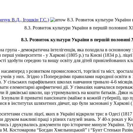
нчук В.Д., Ігошкін Г.С.)
8.3. Розвиток культури України 
8.3. Розвиток культури України в першій половині ХІ
8.3. Розвиток культури України в першій половині 
група - демократична інтелігенція, яка походила в основному з м
ерші університети - у Харкові (1805 р.) та Києві (1834 p.), ліцеї -
і здобути середню та вищу освіту для дітей привілейованих клас
асамперед з розвитком промисловості, торгівлі та міст, зростала
а учнів у них. Згідно з Попередніми правилами народної освіти в
ети. У сільських парафіяльних школах навчання тривало 4-6 місяців
вати елементарні арифметичні дії. У гімназіях навчалися переваж
ли й дяківські школи, що утримувались на кошти батьків. Дяки н
в. Існували й приватні пансіонати (майже в кожній губернії), що
 в інститутах шляхетних дівчат, що були засно­вані у Харкові (1812
тами стали ліцеї, яких в Україні відкрили три: в Одесі (1817 p.
 друком важливі праці з різних галузей знань. У 40-х роках у К
чались і друкувались документи про історичне минуле України. Т
ика М. Костомаро­ва “Богдан Хмельницький” і “Бунт Стеньки Разі