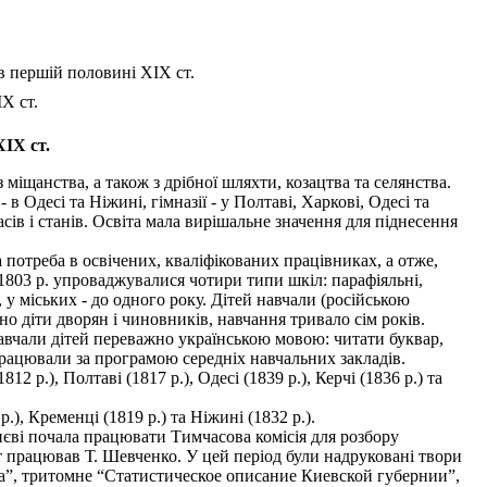
в першій половині ХІХ ст.
Х ст.
ХІХ ст.
іщанства, а також з дрібної шляхти, козацтва та селянства.
 в Одесі та Ніжині, гімназії - у Полтаві, Харкові, Одесі та
ів і станів. Освіта мала вирішальне значення для піднесення
 потреба в освічених, кваліфікованих працівниках, а отже,
 1803 р. упроваджувалися чотири типи шкіл: парафіяльні,
, у міських - до одного року. Дітей навчали (російською
но діти дворян і чиновників, навчання тривало сім років.
авчали дітей переважно українською мовою: читати буквар,
 працювали за програмою середніх навчальних закладів.
 p.), Полтаві (1817 p.), Одесі (1839 p.), Керчі (1836 р.) та
), Кременці (1819 р.) та Ніжині (1832 p.).
иєві почала працювати Тимчасова комісія для розбору
ут працював Т. Шевченко. У цей період були надруковані твори
на”, тритомне “Статистическое описание Киевской губернии”,