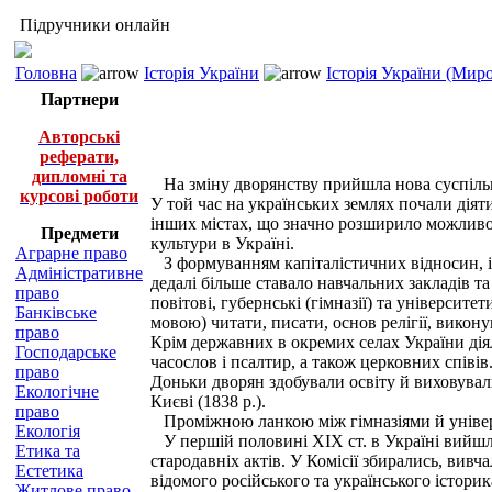
Підручники онлайн
Головна
Історія України
Історія України (Миро
Партнери
Авторські
реферати,
дипломні та
На зміну дворянству прийшла нова суспільна 
курсові роботи
У той час на українських землях почали діяти п
інших містах, що значно розширило можливост
Предмети
культури в Україні.
Аграрне право
З формуванням капіталістичних відносин, і н
Адміністративне
дедалі більше ставало навчальних закладів т
право
повітові, губернські (гімназії) та університ
Банківське
мовою) читати, писати, основ релігії, викону
право
Крім державних в окремих селах України дія
Господарське
часослов і псалтир, а також церковних співі
право
Доньки дворян здобували освіту й виховувалися
Екологічне
Києві (1838 p.).
право
Проміжною ланкою між гімназіями й університе
Екологія
У першій половині XIX ст. в Україні вийшли
Етика та
стародавніх актів. У Комісії збирались, вив
Естетика
відомого російського та українського істор
Житлове право