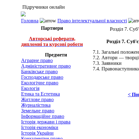
Підручники онлайн
Головна
Право інтелектуальної власності
Партнери
Розділ 7. Суб
Авторські реферати,
Розділ 7. Суб'
дипломні та курсові роботи
7.1. Загальні положе
Предмети
7.2. Автори — творці 
Аграрне право
7.3. Заявники
Адміністративне право
7.4. Правонаступники
Банківське право
Господарське право
Екологічне право
Екологія
Етика та Естетика
< По
Житлове право
Журналістика
Земельне право
Інформаційне право
Історія держави і права
Історія економіки
Історія України
Конкурентне право