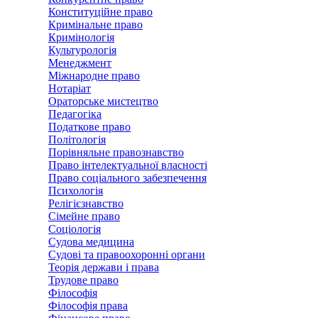
Конституційне право
Кримінальне право
Кримінологія
Культурологія
Менеджмент
Міжнародне право
Нотаріат
Ораторське мистецтво
Педагогіка
Податкове право
Політологія
Порівняльне правознавство
Право інтелектуальної власності
Право соціального забезпечення
Психологія
Релігієзнавство
Сімейне право
Соціологія
Судова медицина
Судові та правоохоронні органи
Теорія держави і права
Трудове право
Філософія
Філософія права