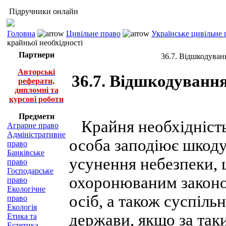
Підручники онлайн
Головна
Цивільне право
Українське цивільне 
крайньої необхідності
Партнери
36.7. Відшкодуванн
Авторські
36.7. Відшкодування
реферати,
дипломні та
курсові роботи
Предмети
Крайня необхідність 
Аграрне право
Адміністративне
особа заподіює шкод
право
Банківське
усунення небезпеки, 
право
Господарське
охоронюваним законо
право
Екологічне
осіб, а також суспіль
право
Екологія
держави, якщо за так
Етика та
Естетика