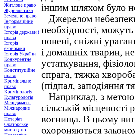
іншим шляхом було н
Житлове право
Журналістика
Земельне право
Джерелом небезпеки,
Інформаційне
право
необхідності, можуть 
Історія держави і
права
повені, сніжні ураган
Історія
економіки
і домашніх тварин, н
Історія України
Конкурентне
устаткування, фізіолог
право
Конституційне
спрага, тяжка хвороба
право
Кримінальне
(підпал, заподіяння 
право
Кримінологія
Наприклад, з метою
Культурологія
Менеджмент
сільській місцевості 
Міжнародне
право
вогнища. В цьому вип
Нотаріат
Ораторське
охороняються законом
мистецтво