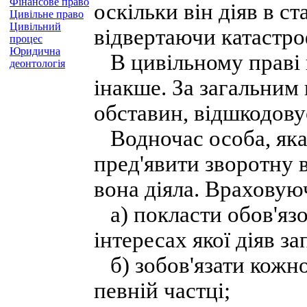
Фінансове право
оскільки він діяв в ст
Цивільне право
Цивільний
відвертаючи катастро
процес
Юридична
В цивільному праві 
деонтологія
інакше. За загальним
обставин, відшкодовує
Водночас особа, яка
пред'явити зворотну в
вона діяла. Враховую
а) покласти обов'язо
інтересах якої діяв з
б) зобов'язати кожно
певній частці;