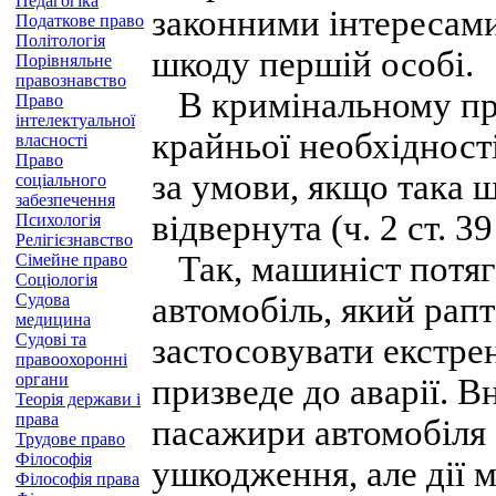
Педагогіка
законними інтересами
Податкове право
Політологія
шкоду першій особі.
Порівняльне
правознавство
В кримінальному пра
Право
інтелектуальної
крайньої необхідност
власності
Право
за умови, якщо така 
соціального
забезпечення
відвернута (ч. 2 ст. 3
Психологія
Релігієзнавство
Так, машиніст потягу
Сімейне право
Соціологія
Судова
автомобіль, який рапт
медицина
Судові та
застосовувати екстре
правоохоронні
органи
призведе до аварії. В
Теорія держави і
права
пасажири автомобіля 
Трудове право
Філософія
ушкодження, але дії 
Філософія права