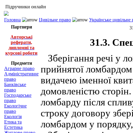
Підручники онлайн
Головна
Цивільне право
Українське цивільне 
Партнери
3
Авторські
31.3. Спе
реферати,
дипломні та
курсові роботи
Зберігання речі у лом
Предмети
прийнятої ломбардом 
Аграрне право
Адміністративне
видачею іменної квита
право
Банківське
домовленістю сторін. 
право
Господарське
ломбарду після спливу
право
Екологічне
строку договору збер
право
Екологія
ломбардом у порядку,
Етика та
Естетика
Житлове право