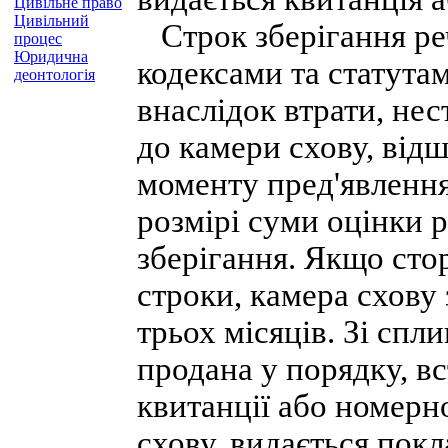
Цивільне право
Цивільний
Строк зберігання ре
процес
Юридична
кодексами та статута
деонтологія
внаслідок втрати, нес
до камери схову, від
моменту пред'явлення
розмірі суми оцінки р
зберігання. Якщо стор
строки, камера схову 
трьох місяців. Зі спл
продана у порядку, в
квитанції або номерн
схову, видається покл