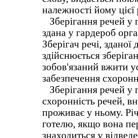
належності йому цієї 
Зберігання речей у г
здана у гардероб орган
Зберігач речі, зданої 
здійснюється зберіган
зобов'язаний вжити у
забезпечення схоронно
Зберігання речей у го
схоронність речей, в
проживає у ньому. Рі
готелю, якщо вона пе
знаходиться у відвед