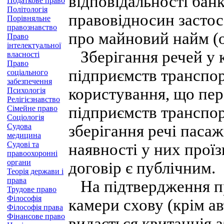
відповідальності банк
Податкове право
Політологія
правовідносин засто
Порівняльне
правознавство
про майновий найм (
Право
інтелектуальної
Зберігання речей у к
власності
Право
підприємств транспор
соціального
забезпечення
користування, що пер
Психологія
Релігієзнавство
підприємств транспор
Сімейне право
Соціологія
Судова
зберігання речі пасаж
медицина
Судові та
наявності у них проїз
правоохоронні
органи
договір є публічним.
Теорія держави і
права
На підтвердження при
Трудове право
Філософія
камери схову (крім а
Філософія права
Фінансове право
видається квитанція 