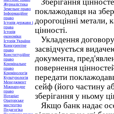
Зберігання цінностей
Журналістика
Земельне право
поклажодавця на збер
Інформаційне
право
дорогоцінні метали, к
Історія держави і
права
цінності.
Історія
економіки
Укладення договору 
Історія України
Конкурентне
засвідчується видаче
право
Конституційне
документа, пред'явле
право
Кримінальне
повернення цінносте
право
Кримінологія
передати поклажодавц
Культурологія
Менеджмент
сейф (його частину а
Міжнародне
право
зберігання у ньому ці
Нотаріат
Ораторське
Якщо банк надає осо
мистецтво
Педагогіка