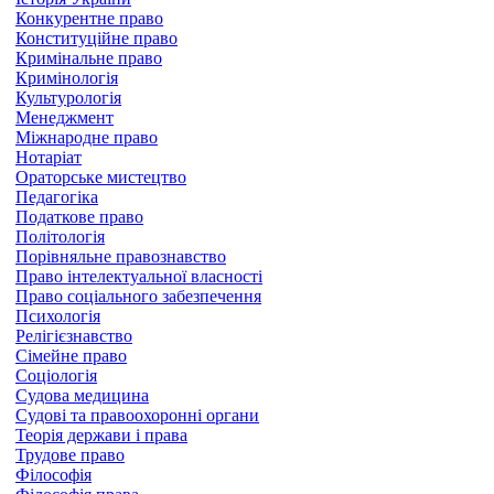
Конкурентне право
Конституційне право
Кримінальне право
Кримінологія
Культурологія
Менеджмент
Міжнародне право
Нотаріат
Ораторське мистецтво
Педагогіка
Податкове право
Політологія
Порівняльне правознавство
Право інтелектуальної власності
Право соціального забезпечення
Психологія
Релігієзнавство
Сімейне право
Соціологія
Судова медицина
Судові та правоохоронні органи
Теорія держави і права
Трудове право
Філософія