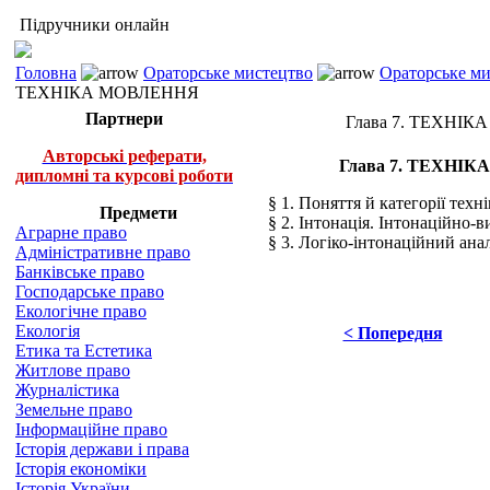
Підручники онлайн
Головна
Ораторське мистецтво
Ораторське ми
ТЕХНІКА МОВЛЕННЯ
Партнери
Глава 7. ТЕХНІ
Авторські реферати,
Глава 7. ТЕХНІ
дипломні та курсові роботи
§ 1. Поняття й категорії тех
Предмети
§ 2. Інтонація. Інтонаційно-
Аграрне право
§ 3. Логіко-інтонаційний ана
Адміністративне право
Банківське право
Господарське право
Екологічне право
Екологія
< Попередня
Етика та Естетика
Житлове право
Журналістика
Земельне право
Інформаційне право
Історія держави і права
Історія економіки
Історія України