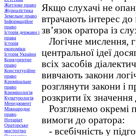
Якщо слухачі не опан
Житлове право
Журналістика
Земельне право
втрачають інтерес до
Інформаційне
право
зв’язок оратора із сл
Історія держави і
права
Логічне мислення, г
Історія
економіки
центральної ідеї дос
Історія України
Конкурентне
всіх засобів діалекти
право
Конституційне
вивчають закони логі
право
Кримінальне
розглянути закони і 
право
Кримінологія
розкрити їх значення
Культурологія
Менеджмент
Розглянемо окремі по
Міжнародне
право
вимоги до оратора:
Нотаріат
Ораторське
- всебічність у підго
мистецтво