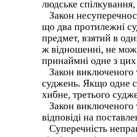
людське спілкування, 
Закон несуперечності
що два протилежні су
предмет, взятий в оди
ж відношенні, не мож
принаймні одне з цих
Закон виключеного т
суджень. Якщо одне с
хибне, третього судже
Закон виключеного т
відповіді на поставле
Суперечність неправ