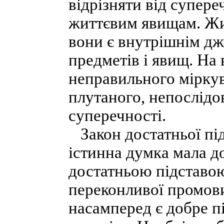
відрізняти від супере
життєвим явищам. Жит
вони є внутрішнім дж
предметів і явищ. На 
неправильного мірку
плутаного, непослідо
суперечності.
Закон достатньої під
істинна думка мала д
достатньою підставою
переконливої промов
насамперед є добре п