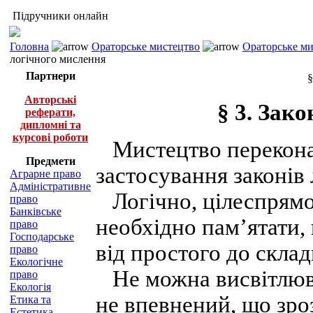
Підручники онлайн
Головна
Ораторське мистецтво
Ораторське ми
логічного мислення
Партнери
§
Авторські
§ 3. Зак
реферати,
дипломні та
курсові роботи
Мистецтво переконан
Предмети
застосування законів
Аграрне право
Адміністративне
Логічно, цілеспрямо
право
Банківське
необхідно пам’ятати, 
право
Господарське
від простого до склад
право
Екологічне
Не можна висвітлюва
право
Екологія
не впевнений, що зро
Етика та
Естетика