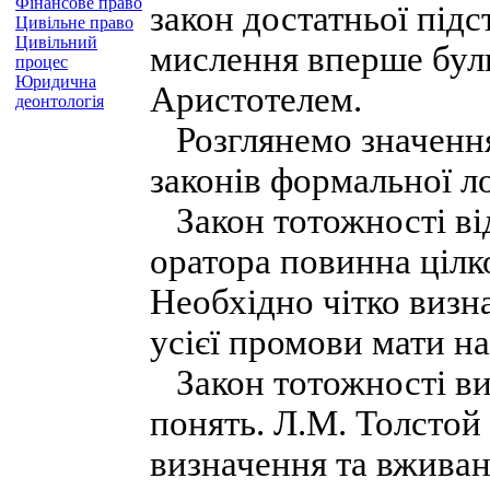
Фінансове право
закон достатньої під
Цивільне право
Цивільний
мислення вперше бул
процес
Юридична
Аристотелем.
деонтологія
Розглянемо значення
законів формальної ло
Закон тотожності ві
оратора повинна цілк
Необхідно чітко визн
усієї промови мати на
Закон тотожності ви
понять. Л.М. Толстой 
визначення та вживан