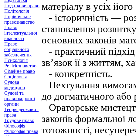
Педагогіка
матеріалу в усіх його
Податкове право
Політологія
- історичність — роз
Порівняльне
правознавство
становлення розвитку,
Право
інтелектуальної
основних законів мате
власності
Право
- практичний підхід 
соціального
забезпечення
зв’язок її з життям, 
Психологія
Релігієзнавство
- конкретність.
Сімейне право
Соціологія
Судова
Нехтування вимогами
медицина
Судові та
до догматичного або 
правоохоронні
органи
Ораторське мистецтв
Теорія держави і
права
законів формальної ло
Трудове право
Філософія
тотожності, несупере
Філософія права