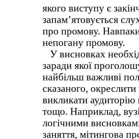
якого виступу є закін
запам’ятовується слу
про промову. Навпаки
непогану промову.
У висновках необхід
заради якої проголош
найбільш важливі пол
сказаного, окреслити
викликати аудиторію 
тощо. Наприклад, вуз
логічними висновкам
заняття, мітингова п