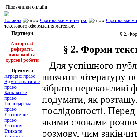
Підручники онлайн
Головна
Ораторське мистецтво
Ораторське ми
текстового оформлення матеріалу
Партнери
§ 2. Фо
Авторські
§ 2. Форми тек
реферати,
дипломні та
курсові роботи
Для успішного публі
Предмети
вивчити літературу по
Аграрне право
Адміністративне
зібрати переконливі 
право
Банківське
подумати, як розташув
право
Господарське
послідовності. Перед
право
Екологічне
якими словами розпо
право
Екологія
розмову, чим закінчи
Етика та
Естетика