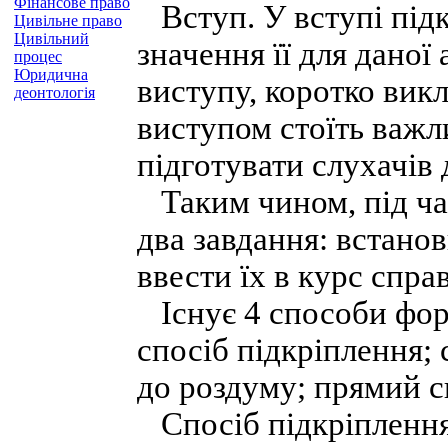
Фінансове право
Вступ. У вступі підк
Цивільне право
Цивільний
значення її для даної
процес
Юридична
виступу, коротко викл
деонтологія
виступом стоїть важл
підготувати слухачів 
Таким чином, під ча
два завдання: встанов
ввести їх в курс спра
Існує 4 способи фор
спосіб підкріплення;
до роздуму; прямий с
Спосіб підкріплення