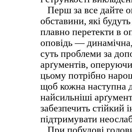
Перш за все дайте оп
обставини, які будут
плавно перетекти в о
оповідь — динамічна,
суть проблеми за до
арґументів, оперуюч
цьому потрібно наро
щоб кожна наступна 
найсильніші арґумент
забезпечить стійкий і
підтримувати неослаб
При побудові головно