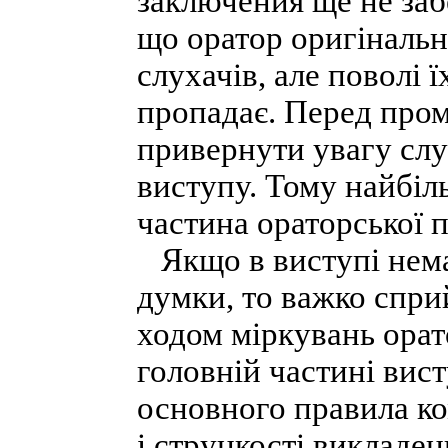
заключения ще не заб
що оратор оригінальн
слухачів, але поволі ї
пропадає. Перед пром
привернути увагу слух
виступу. Тому найбіл
частина ораторської 
Якщо в виступі немає
думки, то важко спри
ходом міркувань орато
головній частині вис
основного правила ко
і стрункості викладен