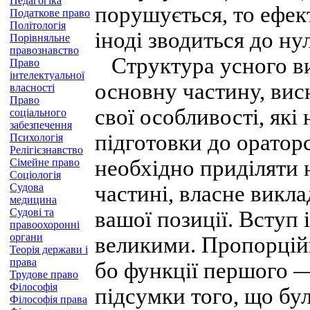
Педагогіка
порушується, то ефек
Податкове право
Політологія
іноді зводиться до нул
Порівняльне
правознавство
Структура усного вис
Право
інтелектуальної
основну частину, вис
власності
Право
свої особливості, які
соціального
забезпечення
підготовки до оратор
Психологія
Релігієзнавство
необхідно приділяти 
Сімейне право
Соціологія
Судова
частині, власне викла
медицина
Судові та
вашої позиції. Вступ 
правоохоронні
органи
великими. Пропорційн
Теорія держави і
права
бо функції першого —
Трудове право
Філософія
підсумки того, що бул
Філософія права