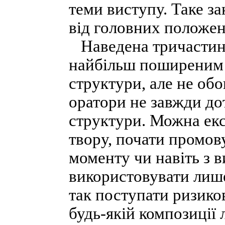
теми виступу. Таке за
від головних положе
Наведена тричастинн
найбільш поширеним 
структури, але не обо
оратори не завжди до
структури. Можна ек
твору, почати промов
моменту чи навіть з 
використовувати лише
так поступати ризико
будь-якій композиції