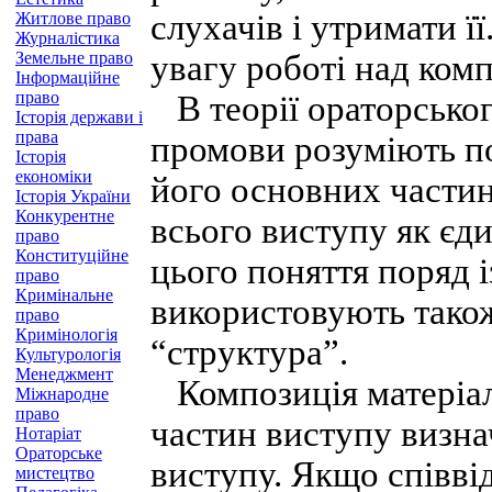
слухачів і утримати ї
Житлове право
Журналістика
Земельне право
увагу роботі над ком
Інформаційне
право
В теорії ораторськог
Історія держави і
права
промови розуміють п
Історія
економіки
його основних частин
Історія України
Конкурентне
всього виступу як єд
право
Конституційне
цього поняття поряд 
право
Кримінальне
використовують також
право
Кримінологія
“структура”.
Культурологія
Менеджмент
Композиція матеріал
Міжнародне
право
частин виступу визна
Нотаріат
Ораторське
виступу. Якщо співв
мистецтво