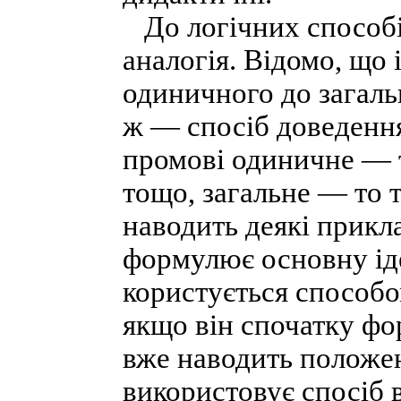
До логічних способів
аналогія. Відомо, що 
одиничного до загаль
ж — спосіб доведення
промові одиничне — т
тощо, загальне — то т
наводить деякі прикл
формулює основну іде
користується способо
якщо він спочатку фо
вже наводить положенн
використовує спосіб 