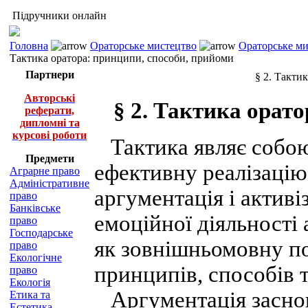
Підручники онлайн
Головна
Ораторське мистецтво
Ораторське ми
Тактика оратора: принципи, способи, прийоми
Партнери
§ 2. Такти
Авторські
§ 2. Тактика орат
реферати,
дипломні та
курсові роботи
Тактика являє собою
Предмети
ефективну реалізацію 
Аграрне право
Адміністративне
аргументація і активі
право
Банківське
емоційної діяльності
право
Господарське
як зовнішньомовну по
право
Екологічне
принципів, способів 
право
Екологія
Аргументація заснов
Етика та
Естетика