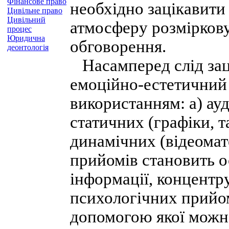
Фінансове право
необхідно зацікавити 
Цивільне право
Цивільний
атмосферу розміркову
процес
Юридична
обговорення.
деонтологія
Насамперед слід заці
емоційно-естетичний 
використанням: а) ау
статичних (графіки, т
динамічних (відеоматер
прийомів становить о
інформації, концентру
психологічних прийом
допомогою якої можн