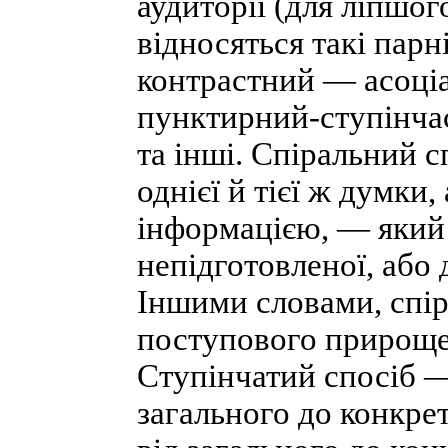
аудиторії (для ліпшо
відносяться такі пар
контрастний — асоці
пунктирний-ступінча
та інші. Спіральний 
однієї й тієї ж думки
інформацією, — який 
непідготовленої, або 
Іншими словами, спір
поступового прироще
Ступінчатий спосіб 
загального до конкрет