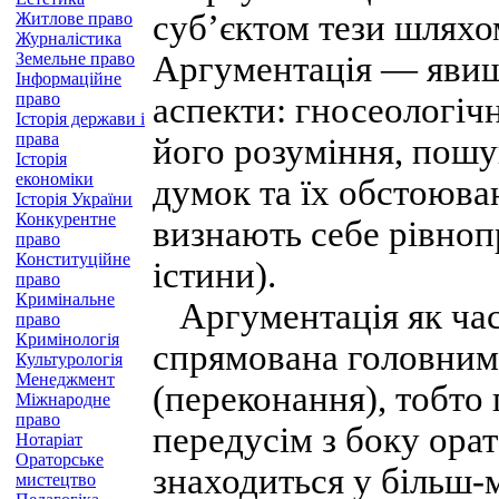
суб’єктом тези шляхо
Житлове право
Журналістика
Земельне право
Аргументація — явище
Інформаційне
право
аспекти: гносеологіч
Історія держави і
права
його розуміння, пошу
Історія
економіки
думок та їх обстоюван
Історія України
Конкурентне
визнають себе рівно
право
Конституційне
істини).
право
Кримінальне
Аргументація як час
право
Кримінологія
спрямована головним 
Культурологія
Менеджмент
(переконання), тобто 
Міжнародне
право
передусім з боку орат
Нотаріат
Ораторське
знаходиться у більш-
мистецтво