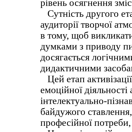
рівень осягнення змі
Сутність другого ета
аудиторії творчої ат
в тому, щоб викликат
думками з приводу п
досягається логічним
дидактичними засоба
Цей етап активізації
емоційної діяльності 
інтелектуально-пізнав
байдужого ставлення,
професійної потреби