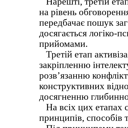
Нарешті, третій етап
на рівень обговоренн
передбачає пошук заг
досягається логіко-п
прийомами.
Третій етап активіза
закріпленню інтелект
розв’язанню конфлікт
конструктивних відно
досягненню глибинног
На всіх цих етапах с
принципів, способів 