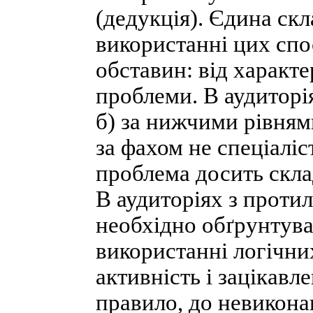
(дедукція). Єдина скл
використанні цих спо
обставин: від характе
проблеми. В аудиторія
б) за нижчими рівнями
за фахом не спеціаліс
проблема досить скла
В аудиторіях з прот
необхідно обґрунтув
використанні логічни
активність і зацікавл
правило, до невиконан