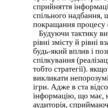
сприйняття інформації
спільного надбання, щ
покращання процесу с
Будуючи тактику вист
рівні змісту й рівні
будь-який вплив і по
спілкування (реалізаці
тобто стратегії). якщ
викликати непорозумі
ігри. Адже в ста відс
інформацію, що має, 
аудиторія, сприймаюч