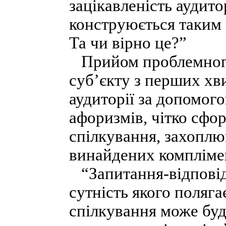
зацікавленість аудито
конструюється таким 
Та чи вірно це?”
Прийом проблемного 
суб’єкту з перших хв
аудиторії за допомог
афоризмів, чітко сфо
спілкування, захоплю
винайдених компліме
“Запитання-відповід
сутність якого поляга
спілкування може буд