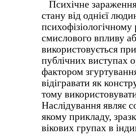
Психічне зараження 
стану від однієї люди
психофізіологічному р
смислового впливу аб
використовується при
публічних виступах о
фактором згуртуванн
відігравати як констр
тому використовувати
Наслідування являє с
якому прикладу, зразк
вікових групах в інд