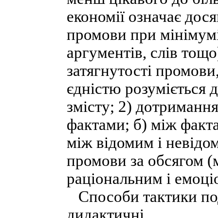
економії означає дос
промови при мінімумі
аргументів, слів тощо
затягнутості промови,
єдністю розуміється д
змісту; 2) дотримання
фактами; б) між факт
між відомим і невідо
промови за обсягом (
раціональним і емоці
Способи тактики поді
дидактичні.