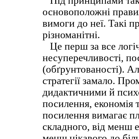
Під принципами такт
основоположні прави
вимоги до неї. Такі 
різноманітні.
Це перш за все логіч
несуперечливості, пос
(обґрунтованості). Але
стратегії замало. Про
дидактичними й псих
посилення, економія 
посилення вимагає пл
складного, від менш 
менш цікавого до біл