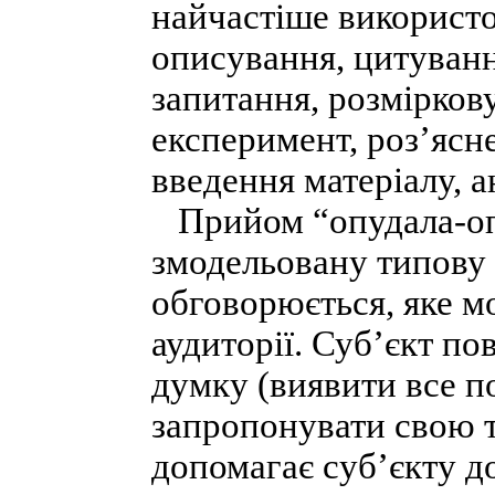
найчастіше використо
описування, цитуванн
запитання, розмірков
експеримент, роз’ясне
введення матеріалу, а
Прийом “опудала-оп
змодельовану типову 
обговорюється, яке м
аудиторії. Суб’єкт п
думку (виявити все по
запропонувати свою т
допомагає суб’єкту д