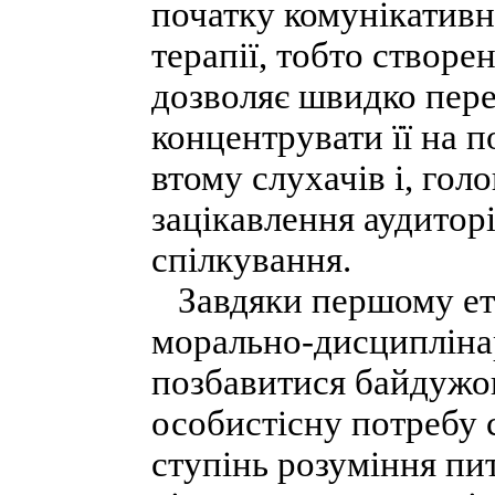
початку комунікативн
терапії, тобто створе
дозволяє швидко пере
концентрувати її на п
втому слухачів і, гол
зацікавлення аудиторі
спілкування.
Завдяки першому ета
морально-дисципліна
позбавитися байдужог
особистісну потребу 
ступінь розуміння п