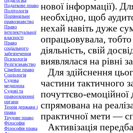
Педагогіка
нової інформації). Д
Податкове право
Політологія
необхідно, щоб аудит
Порівняльне
правознавство
нехай навіть дуже сум
Право
інтелектуальної
опрацьовувала, тобто
власності
Право
діяльність, свій досв
соціального
забезпечення
виявлялася на рівні з
Психологія
Релігієзнавство
Для здійснення цього
Сімейне право
Соціологія
Судова
частини тактичного з
медицина
Судові та
почуттєво-емоційної д
правоохоронні
органи
спрямована на реаліз
Теорія держави і
права
практичної мети — сп
Трудове право
Філософія
Активізація передбач
Філософія права