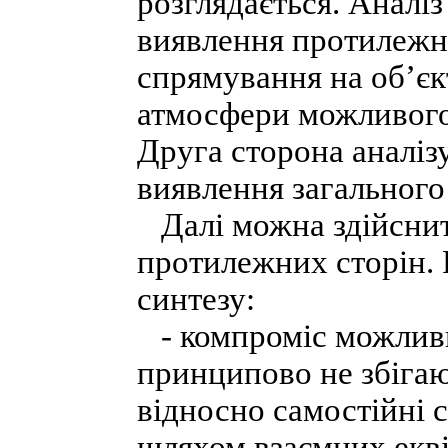
розглядається. Аналі
виявлення протилежн
спрямування на об’єк
атмосфери можливого 
Друга сторона аналіз
виявлення загального
Далі можна здійснити
протилежних сторін. 
синтезу:
- компроміс можливий
принципово не збігаю
відносно самостійні 
шляхом взаємних екві