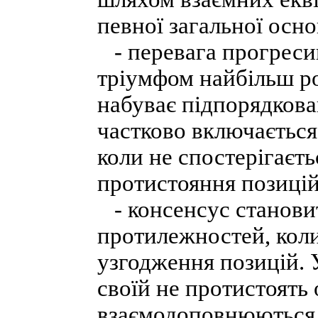
певної загальної осно
- перевага прогресив
тріумфом найбільш ро
набуває підпорядкова
частково включається
коли не спостерігаєть
протистояння позицій
- консенсус станови
протилежностей, коли
узгодження позицій. 
своїй не протистоять 
взаємодоповнюються.