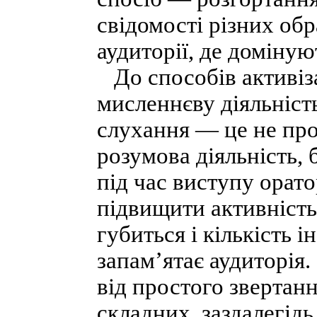
свідомості різних обр
аудиторії, де доміну
До способів активіза
мисленнєву діяльність
слухання — це не про
розумова діяльність, 
під час виступу орато
підвищити активність 
губиться і кількість і
запам’ятає аудиторія.
від простого звертан
складних, заздалегід