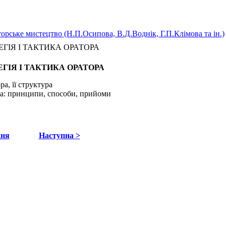
орське мистецтво (Н.П.Осипова, В.Д.Воднік, Г.П.Клімова та ін.)
АТЕГІЯ І ТАКТИКА ОРАТОРА
ТЕГІЯ І ТАКТИКА ОРАТОРА
ра, її структура
ра: принципи, способи, прийоми
дня
Наступна >