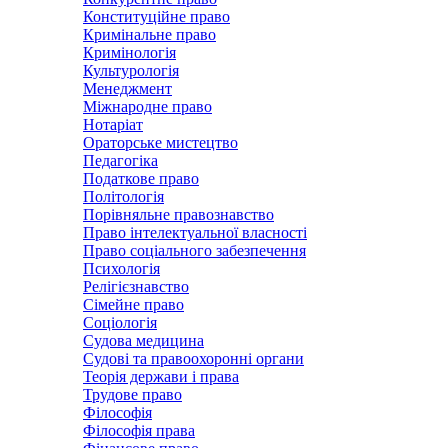
Конституційне право
Кримінальне право
Кримінологія
Культурологія
Менеджмент
Міжнародне право
Нотаріат
Ораторське мистецтво
Педагогіка
Податкове право
Політологія
Порівняльне правознавство
Право інтелектуальної власності
Право соціального забезпечення
Психологія
Релігієзнавство
Сімейне право
Соціологія
Судова медицина
Судові та правоохоронні органи
Теорія держави і права
Трудове право
Філософія
Філософія права