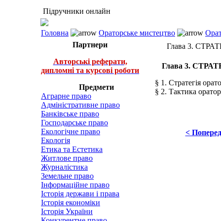
Підручники онлайн
Головна
Ораторське мистецтво
Орат
Партнери
Глава 3. СТР
Авторські реферати,
Глава 3. СТРА
дипломні та курсові роботи
§ 1. Стратегія орато
Предмети
§ 2. Тактика орато
Аграрне право
Адміністративне право
Банківське право
Господарське право
Екологічне право
< Попере
Екологія
Етика та Естетика
Житлове право
Журналістика
Земельне право
Інформаційне право
Історія держави і права
Історія економіки
Історія України
Конкурентне право